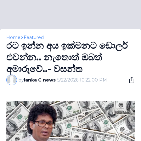
Home
Featured
රට ඉන්න අය ඉක්මනට ඩොලර්
එවන්න.. නැතොත් ඔබත්
අමාරුවේ..- වසන්ත
by
lanka C news
-
5/22/2026 10:22:00 PM