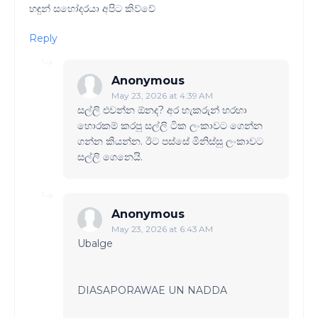
හඳුන් සහෝදරයා අපිට කිව්වේ
Reply
Anonymous
May 23, 2026 at 4:39 AM
සල්ලි එවන්න ඕනද? අර හැකරුන් හරහා
හොරකම් කරපු සල්ලි ටික ලංකාවට ගෙන්න
ගන්න කියන්න. ඊට පස්සේ මිනිස්සු ලංකාවට
සල්ලි ගෙනෙයි.
Anonymous
May 23, 2026 at 6:43 AM
Ubalge
DIASAPORAWAE UN NADDA