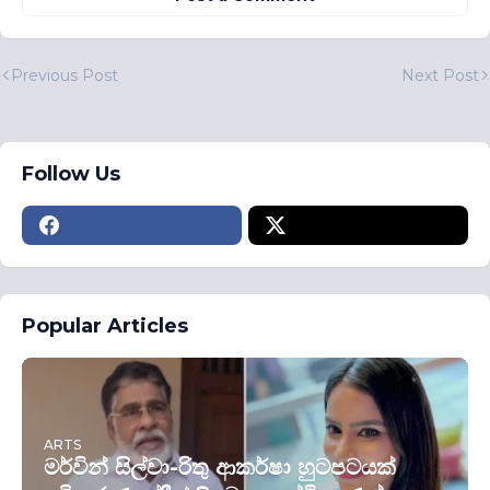
Previous Post
Next Post
Follow Us
Popular Articles
ARTS
මර්වින් සිල්වා-රිතු ආකර්ෂා හුටපටයක්