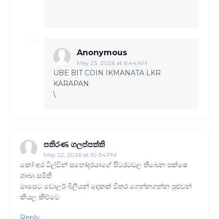
Anonymous
May 23, 2026 at 6:44 AM
UBE BIT COIN IKMANATA LKR
KARAPAN
\
පතිරණ ගලප්පත්ති
May 22, 2026 at 10:34 PM
කෝ අර ටිල්වින් සහෝදරයාගේ පිටරටවල තිබෙන පක්ෂෙ
ශාඛා සමිති
මාසෙට ඩොලර් බිලියන් දෙකක් විතර ගෙන්නගන්න පුළුවන්
කියල කිව්වෙ
Reply