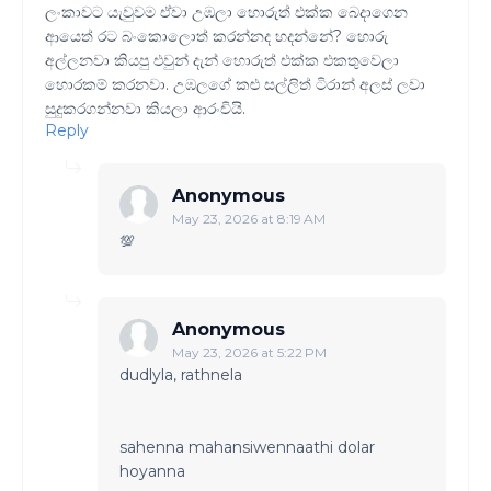
ලංකාවට යැවුවම ඒවා උඹලා හොරුත් එක්ක බෙදාගෙන
ආයෙත් රට බංකොලොත් කරන්නද හදන්නේ? හොරු
අල්ලනවා කියපු එවුන් දැන් හොරුත් එක්ක එකතුවෙලා
හොරකම් කරනවා. උඹලගේ කළු සල්ලිත් ටිරාන් අලස් ලවා
සුදුකරගන්නවා කියලා ආරංචියි.
Reply
Anonymous
May 23, 2026 at 8:19 AM
💯
Anonymous
May 23, 2026 at 5:22 PM
dudlyla, rathnela
sahenna mahansiwennaathi dolar
hoyanna