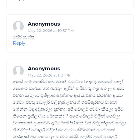
Anonymous
May 22, 2026 at 10:57 PM
ජෙපි හැත්ත
Reply
Anonymous
May 22, 2026 at 11:31 PM
ආයේ නම් තොපිට සත පහක් එවන්නේ නැහැ. තොපේ ඩබල්
පොකට් කාරයා මේ රටවල ඇවිත් කයිවාරු ගැහුවේ ලංකාවට
එන්න ඔබලාට ප්‍රතිලාබ දෙන්නම් ආයෝජනය කරන්න අරවා
මේවා. එවපු ඩොලර් වලිනුත් උන්ගේ ගජමිතුරන්ට වාහන
ගේන්න බදු අඩුකරලා දුන්නා. අපි ඩොලර් එව්වා කියලා අපිට
තියෙන ප්‍රතිලාබය මොකක්ද ? අපේ ඩොලර් වලින් ගෙවලා
වාහනයක් ලංකාවට දැම්මොත් 50%ක් වත් බද්ද නිදහස් කරලා
ඒ බද්ද්දත් ඩොලර් වලින් ගෙවන්න කිව්වොත් අපේ දහස්
ගණනක් අය වාහන ලංකාවට යවයි. නැතිව අපේ ඩොලර්