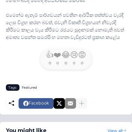
ගන්නා බවද මෙහිදී අවධාරණය කෙරිණි.
එමෙන්ම ඇතැම් පාර්ශවයන් පවතින ආර්ථික තත්ත්වය වැරදි
ලෙස විග්‍රහ කරන බවත්, එවැනි විකෘති විග්‍රහයන් නිවැරදි
කිරීමට කාලය වැය කිරීමට රජයට සූදානමක් නොමැති බවත්
අමාත්‍ය වසන්ත සමරසිංහ මහතා වැඩිදුරටත් ප්‍රකාශ කළේය
👍
❤️
😂
😢
😡
0
0
0
0
0
Tags:
Featured
Facebook
You might like
View all