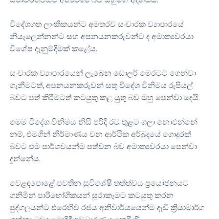
විදේශගත ලාංකිකයන්ට අමතරව සංචාරක ව්‍යාපාරයේ
නියැලෙන්නන්ට සහ අපනයනකරුවන්ට ද අමාත්‍යවරයා
විශේෂ දැනුම්දීමක් කළේය.
සංචාරක ව්‍යාපාරයෙන් ලැබෙන ඩොලර් මෙරටට ගෙන්වා
ගැනීමටත්, අපනයනකරුවන් සතු විදේශ විනිමය රුපියල්
බවට පත් කිරීමටත් කටයුතු කළ යුතු බව ඔහු පෙන්වා දෙයි.
මෙම විදේශ විනිමය නිසි පරිදි රට තුළට ගලා නොඑන්නේ
නම්, එමගින් නිර්මාණය වන ආර්ථික අර්බුදයේ ගොදුරක්
බවට එම පාර්ශවයන්ම පත්වන බව අමාත්‍යවරයා පෙන්වා
දුන්නේය.
වෙළඳපොළේ පවතින සුවිශේෂී තත්ත්වය ප්‍රයෝජනයට
ගනිමින් පාරිභෝගිකයන් සූරාකෑමට කටයුතු කරන
පුද්ගලයන්ට එරෙහිව රජය අනිවාර්යයෙන්ම දැඩි ක්‍රියාමාර්ග