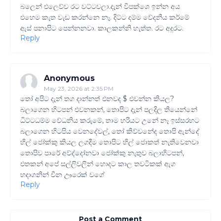
බලෙන් එලෙව්ව රට වට්ටවලා.දැන් විපක්ශෙ ඉන්න අය
එහෙම කැත වැඩ කරන්නෙ නෑ. දිට්ට දම්ම වේදනීය කර්මේ
ඇස් පනාපිට පෙන්නනවා. කාලකන්නි හැත්ත. රට අදුරට.
Reply
Anonymous
May 23, 2026 at 2:35 PM
තෝ අපිට දැන් තග දාන්නත් එනවද $ එවන්න කියල?
බලාගෙන හිටපන් එවනකන්, තොපිට දැන් පලදිල තියෙන්නේ
ධිට්ටධම්ම වේධනිය කරුමේ, තාම හරියට උනේ නෑ ඉස්සරහට
බලාගෙන හිටපිය වෙනදේවල්, තෝ කිව්වනේද තොපි ඇන්දේ
හිල් ජෝක්කු කියල ලගදීම තොපිට හිල් ජොකත් නැතිවෙනවා
තොපිව පාරේ අව්ද්දෝනවා ජෝක්කු නැතුව බලාහිටපන්,
එතකන් අපේ සල්ලිවලින් හොදට කාල තවටිකක් ඇග
හදාගනින් චීන ඌරෙක් වගේ
Reply
Post a Comment