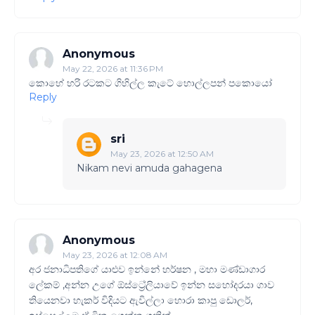
Anonymous
May 22, 2026 at 11:36 PM
කොහේ හරි රටකට ගිහිල්ල කැටේ හොල්ලපන් පකොයෝ
Reply
sri
May 23, 2026 at 12:50 AM
Nikam nevi amuda gahagena
Anonymous
May 23, 2026 at 12:08 AM
අර ජනාධිපතිගේ යාළුව ඉන්නේ හර්ෂන , මහා මණ්ඩාගාර
ලේකම් ,අන්න උගේ ඕස්ට්‍රේලියාවේ ඉන්න සහෝදරයා ගාව
තියෙනවා හැකර් විදියට ඇවිල්ලා හොරා කාපු ඩොලර්,