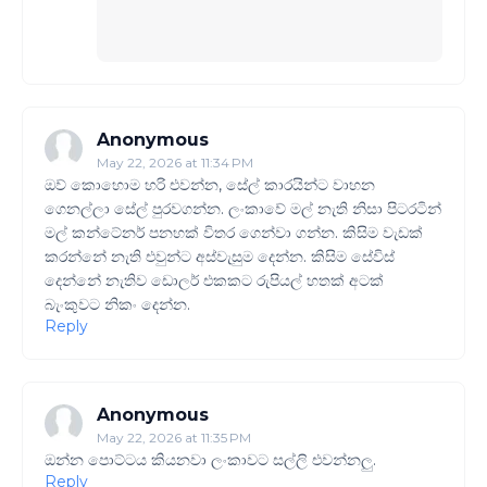
Anonymous
May 22, 2026 at 11:34 PM
ඔව් කොහොම හරි එවන්න, සේල් කාරයින්ට වාහන
ගෙනල්ලා සේල් පුරවගන්න. ලංකාවේ මල් නැති නිසා පිටරටින්
මල් කන්ටේනර් පනහක් විතර ගෙන්වා ගන්න. කිසිම වැඩක්
කරන්නේ නැති එවුන්ට අස්වැසුම දෙන්න. කිසිම සේවිස්
දෙන්නේ නැතිව ඩොලර් එකකට රුපියල් හතක් අටක්
බැංකුවට නිකං දෙන්න.
Reply
Anonymous
May 22, 2026 at 11:35 PM
ඔන්න පොට්ටය කියනවා ලංකාවට සල්ලි එවන්නලු.
Reply