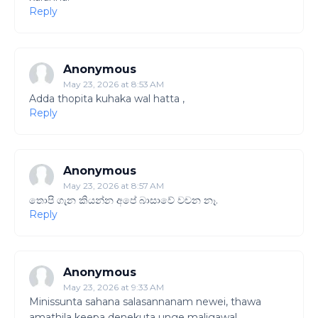
Reply
Anonymous
May 23, 2026 at 8:53 AM
Adda thopita kuhaka wal hatta ,
Reply
Anonymous
May 23, 2026 at 8:57 AM
තොපි ගැන කියන්න අපේ බාසාවේ වචන නෑ.
Reply
Anonymous
May 23, 2026 at 9:33 AM
Minissunta sahana salasannanam newei, thawa
amathila keepa denekuta unge maligawal