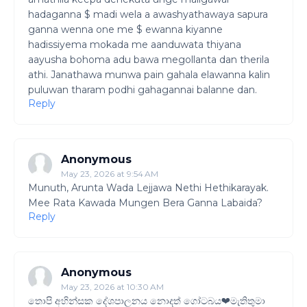
hadaganna $ madi wela a awashyathawaya sapura
ganna wenna one me $ ewanna kiyanne
hadissiyema mokada me aanduwata thiyana
aayusha bohoma adu bawa megollanta dan therila
athi. Janathawa munwa pain gahala elawanna kalin
puluwan tharam podhi gahagannai balanne dan.
Reply
Anonymous
May 23, 2026 at 9:54 AM
Munuth, Arunta Wada Lejjawa Nethi Hethikarayak.
Mee Rata Kawada Mungen Bera Ganna Labaida?
Reply
Anonymous
May 23, 2026 at 10:30 AM
තොපි අහින්සක දේශපාලනය නොදත් ගෝටබය❤මැතිතුමා