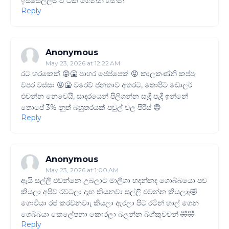
ඉස්සෙල්ලම ඒ ටික ගෙන්න ගනින්.
Reply
Anonymous
May 23, 2026 at 12:22 AM
රට හරකෙක් 😡🤮 පාහර ජෙප්පෙක් 😡 කාලකණ්නි කප්පං
වපර වස්සා 😡🤮 වරෙව් ජනතාව අතරට, තොපිට ඩොලර්
එවන්න නෙවෙයි, සාදරයෙන් පිලිගන්න සැදී පැදී ඉන්නේ
තොපේ 3% නුත් බහුතරයක් පවුල් වල පිරිස් 😡
Reply
Anonymous
May 23, 2026 at 1:00 AM
ඇයි සල්ලි එවන්නෙ උබලාට මාලිගා හදන්නද ගොබ්බයො පච
කියලා අපිව රවටලා දැහ කියනවා සල්ලි එවන්න කියලාැ🤣
ගොවියා රජ කරවනවාැ කියලා ඇරලා පිට රටින් හාල් ගෙන
ගෙබ්බයා කෙලේපනා කොරලා බලන්න බ්ග්කුචචන් 🤣🤣
Reply