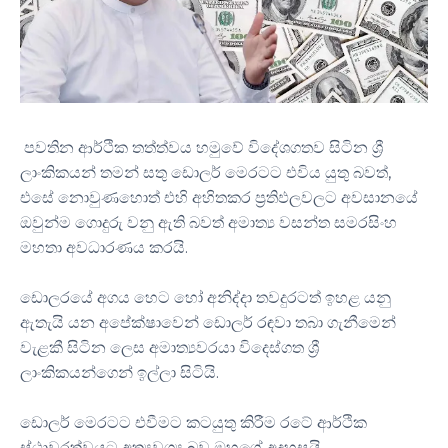
පවතින ආර්ථික තත්ත්වය හමුවේ විදේශගතව සිටින ශ්‍රී
ලාංකිකයන් තමන් සතු ඩොලර් මෙරටට එවිය යුතු බවත්,
එසේ නොවුණහොත් එහි අහිතකර ප්‍රතිඵලවලට අවසානයේ
ඔවුන්ම ගොදුරු වනු ඇති බවත් අමාත්‍ය වසන්ත සමරසිංහ
මහතා අවධාරණය කරයි.
ඩොලරයේ අගය හෙට හෝ අනිද්දා තවදුරටත් ඉහළ යනු
ඇතැයි යන අපේක්ෂාවෙන් ඩොලර් රඳවා තබා ගැනීමෙන්
වැළකී සිටින ලෙස අමාත්‍යවරයා විදෙස්ගත ශ්‍රී
ලාංකිකයන්ගෙන් ඉල්ලා සිටියි.
ඩොලර් මෙරටට එවීමට කටයුතු කිරීම රටේ ආර්ථික
ස්ථාවරත්වයට අත්‍යවශ්‍ය බව ඔහුගේ අදහසයි.