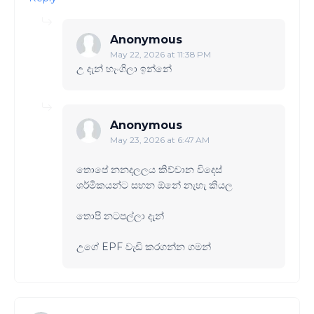
Anonymous
May 22, 2026 at 11:38 PM
උ දැන් හැංගිලා ඉන්නේ
Anonymous
May 23, 2026 at 6:47 AM
තොපේ නනදලලය කිව්වාන විදෙස්
ශර්මිකයන්ට සහන ඕනේ නැහැ කියල
තොපි නටපල්ලා දැන්
උගේ EPF වැඩි කරගන්න ගමන්