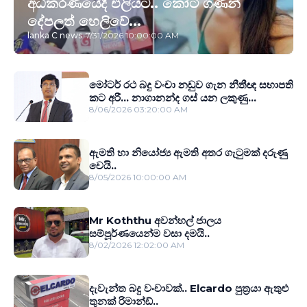
අධිකරණයේදී එලියට.. කෝටි ගණන්
දේපලත් හෙලිවේ...
lanka C news
-
7/31/2026 10:00:00 AM
මෝටර් රථ බදු වංචා නඩුව ගැන නීතීඥ සභාපති
කට අරී... නාගානන්ද ගස් යන ලකුණු...
8/06/2026 03:20:00 AM
ඇමති හා නියෝජ්‍ය ඇමති අතර ගැටුමක් දරුණු
වෙයි..
8/05/2026 10:00:00 AM
Mr Koththu අවන්හල් ජාලය
සම්පූර්ණයෙන්ම වසා දමයි..
8/02/2026 12:02:00 AM
දැවැන්ත බදු වංචාවක්.. Elcardo පුත‍්‍රයා ඇතුළු
තුනක් රිමාන්ඩ්..