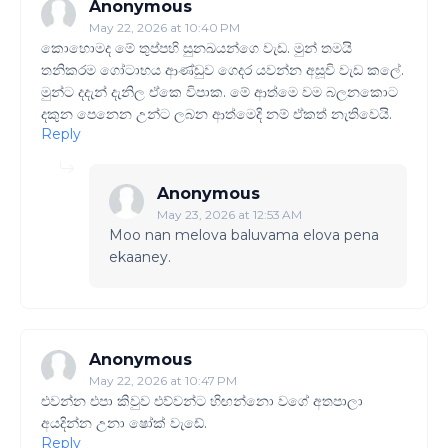
Anonymous
May 22, 2026 at 10:40 PM
කොහොමද මේ තුප්පහි සුනඛයන්ගෙ වැඩ. මුන් තමයි
තනිකරම ගෝටාභය ආණ්ඩුව ගෙදර යවන්න අසූචි වැඩ කලේ.
මුන්ට දදැන් දැනිල ඒකෙ විපාක. මේ ආත්මෙ වම බලනකොට
දකුන පෙනෙන උන්ට ලබන ආත්මෙදි නම් ඒකත් නැතිවෙයි.
Reply
Anonymous
May 23, 2026 at 12:53 AM
Moo nan melova baluvama elova pena
ekaaney.
Anonymous
May 22, 2026 at 10:47 PM
එවන්න එපා කිවුව එව්වන්ට හිඟන්නො වගේ අතපාලා
අයදින්න උනා ෂෝක් වැඩේ.
Reply