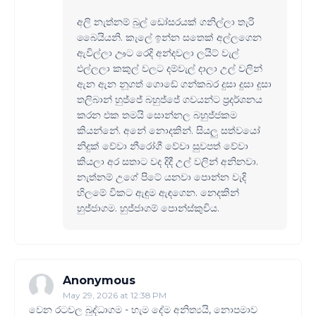
අලි නැත්නම් බුල් ඩෝසරයක් ගනිල්ලා තැරි
බෛයියනි. කැලේ ඉන්න සතෙක් අල්ලගෙන
ඇවිල්ලා ඌට රෙදි අන්දවලා ලයිට් වැල්
එල්ලලා කකුල් වලට දම්වැල් දාලා උල් වලින්
ඇන ඇන නූගත් ගොඩේ ගන්කබර දුසා දුසා දුසා
තලිබාන් හුජ්ජේ බහුජ්ජේ ගවයන්ට ප්‍රදර්ශනය
කරන එක තමයි සොන්නල බහුජ්ජකම
කියන්නේ. අනේ නොදකින්. සියලු සත්වයෝ
නිදුක් වේවා නීරෝගී වේවා සුවපත් වේවා
කියලා අර සතාට වද දිදී උල් වලින් අනිනවා.
නැත්නම් උගේ පිටේ යනවා පොන්න වැදි
හිලමේ විකට ඇඳුම ඇඳගෙන. නෙදකින්
හුජ්ජාගම. හුජ්ජාගම් පොන්ස්කුචිය.
Anonymous
May 29, 2026 at 12:38 PM
වෙන රටවල බුද්ධාගම - හැම දේම අනිත්‍යයි, නොපමාව