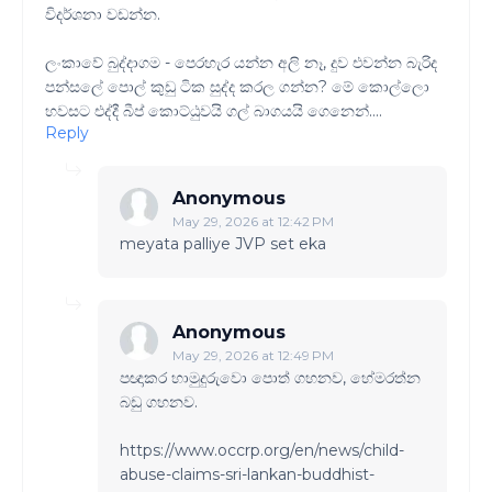
විදර්ශනා වඩන්න.
ලංකාවේ බුද්දාගම - පෙරහැර යන්න අලි නෑ, දුව එවන්න බැරිද
පන්සලේ පොල් කුඩු ටික සුද්ද කරල ගන්න? මේ කොල්ලො
හවසට එද්දී බීප් කොට්ඨුවයි ගල් බාගයයි ගෙනෙන්....
Reply
Anonymous
May 29, 2026 at 12:42 PM
meyata palliye JVP set eka
Anonymous
May 29, 2026 at 12:49 PM
පඥාකර හාමුදුරුවො පොත් ගහනව, හේමරත්න
බඩු ගහනව.
https://www.occrp.org/en/news/child-
abuse-claims-sri-lankan-buddhist-