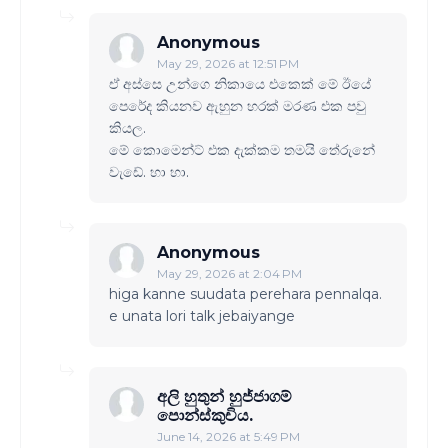
Anonymous
May 29, 2026 at 12:51 PM
ඒ අස්සෙ උන්ගෙ නිකායෙ එකෙක් මේ ඊයේ
පෙරේද කියනව ඇහුන හරක් මරණ එක පවු
කියල.
මේ කොමෙන්ට් එක දැක්කම තමයි තේරුනේ
වැඩේ. හා හා.
Anonymous
May 29, 2026 at 2:04 PM
higa kanne suudata perehara pennalqa.
e unata lori talk jebaiyange
අලි හුතුන් හුජ්ජාගම්
පොන්ස්කුචිය.
June 14, 2026 at 5:49 PM