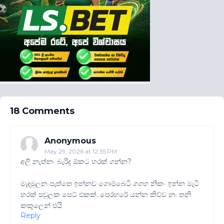
18 Comments
Anonymous
May 29, 2026 at 12:35 PM
අලි නැත්නං බැරිද ඕකට හරක් ගන්න?
මැදමුලන පැත්තෙ ඉන්නව ගොම්බෙටි ගගහ නිකං ඉන්න මැටි
හරක් පවුලක සෙට් එකක්. පෙරහරේ යන්න කිව්ව නං තනි
කකුලෙන් එයි
Reply