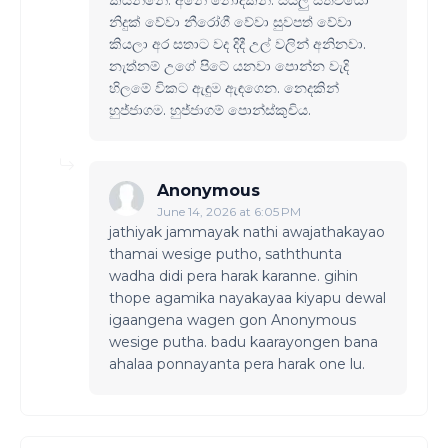
කියන්නේ. අනේ නොදකින්. සියලු සත්වයෝ
නිදුක් වේවා නීරෝගී වේවා සුවපත් වේවා
කියලා අර සතාට වද දිදී උල් වලින් අනිනවා.
නැත්නම් උගේ පිටේ යනවා පොන්න වැදි
හිලමේ විකට ඇඳුම ඇඳගෙන. නෙදකින්
හුජ්ජාගම. හුජ්ජාගම් පොන්ස්කුචිය.
Anonymous
June 14, 2026 at 6:05 PM
jathiyak jammayak nathi awajathakayao
thamai wesige putho, saththunta
wadha didi pera harak karanne. gihin
thope agamika nayakayaa kiyapu dewal
igaangena wagen gon Anonymous
wesige putha. badu kaarayongen bana
ahalaa ponnayanta pera harak one lu.