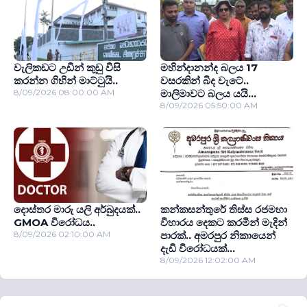
වැලිකඩට උඩින් කුඩු විසි
මහින්දානන්ද බලය 17
කරන්න ගිහින් මාට්ටුයි..
වසරකින් බිද වැටේ..
8/09/2026 08:00:00 AM
මාලිමාවට බලය යයි...
8/09/2026 05:50:00 AM
දොස්තර මාරු යලි අර්බුදයක්..
කන්කසන්තුරේ තිස්ස රජමහා
GMOA විරෝධය..
විහාරය දෙකට කරමින් මැදින්
8/09/2026 02:10:00 AM
පාරක්.. අමරපුර නිකායෙන්
දැඩි විරෝධයක්...
8/09/2026 12:02:00 AM