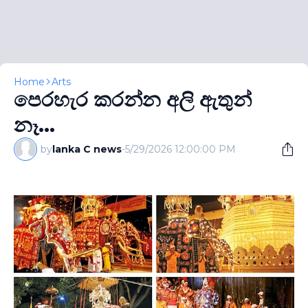
Home
Arts
පෙරහැර කරන්න අලි ඇතුන්
නෑ...
by
lanka C news
-
5/29/2026 12:00:00 PM