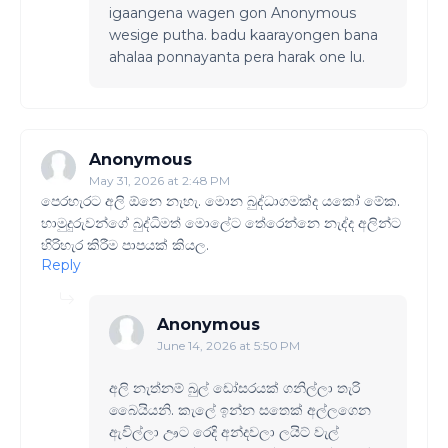
igaangena wagen gon Anonymous
wesige putha. badu kaarayongen bana
ahalaa ponnayanta pera harak one lu.
Anonymous
May 31, 2026 at 2:48 PM
පෙරහැරට අලි ඕනෙ නැහැ. මොන බුද්ධාගමක්ද යකෝ මේක.
හාමුදුරුවන්ගේ බුද්ධිමත් මොලේට තේරෙන්නෙ නැද්ද අලින්ට
හිරිහැර කිරීම පාපයක් කියල.
Reply
Anonymous
June 14, 2026 at 5:50 PM
අලි නැත්නම් බුල් ඩෝසරයක් ගනිල්ලා තැරි
බෛයියනි. කැලේ ඉන්න සතෙක් අල්ලගෙන
ඇවිල්ලා ඌට රෙදි අන්දවලා ලයිට් වැල්