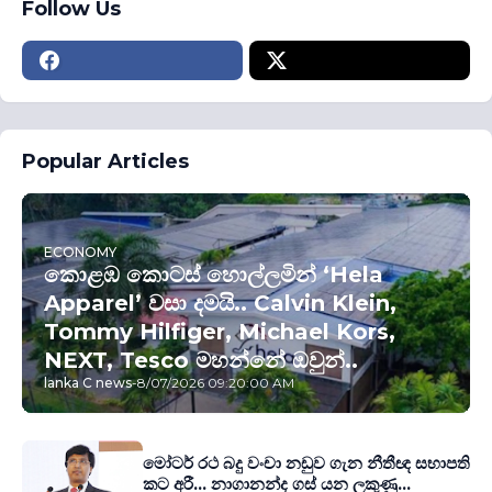
Follow Us
Popular Articles
ECONOMY
කොළඹ කොටස් හොල්ලමින් ‘Hela
Apparel’ වසා දමයි.. Calvin Klein,
Tommy Hilfiger, Michael Kors,
NEXT, Tesco මහන්නේ ඔවුන්..
lanka C news
-
8/07/2026 09:20:00 AM
මෝටර් රථ බදු වංචා නඩුව ගැන නීතීඥ සභාපති
කට අරී... නාගානන්ද ගස් යන ලකුණු...