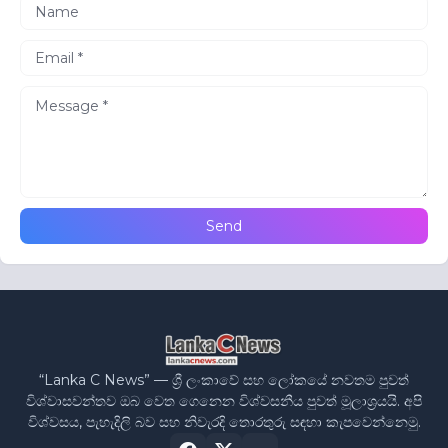
“Lanka C News” — ශ්‍රී ලංකාවේ සහ ලෝකයේ නවතම පුවත්
විශ්වාසවන්තව ඔබ වෙත ගෙනෙන විශ්වසනීය පුවත් මූලාශ්‍රයයි. අපි
විශ්වසය, පැහැදිලි බව සහ නිවැරදි තොරතුරු සඳහා කැපවෙන්නෙමු.