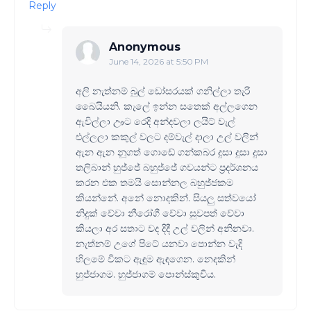
Reply
Anonymous
June 14, 2026 at 5:50 PM
අලි නැත්නම් බුල් ඩෝසරයක් ගනිල්ලා තැරි
බෛයියනි. කැලේ ඉන්න සතෙක් අල්ලගෙන
ඇවිල්ලා ඌට රෙදි අන්දවලා ලයිට් වැල්
එල්ලලා කකුල් වලට දම්වැල් දාලා උල් වලින්
ඇන ඇන නූගත් ගොඩේ ගන්කබර දුසා දුසා දුසා
තලිබාන් හුජ්ජේ බහුජ්ජේ ගවයන්ට ප්‍රදර්ශනය
කරන එක තමයි සොන්නල බහුජ්ජකම
කියන්නේ. අනේ නොදකින්. සියලු සත්වයෝ
නිදුක් වේවා නීරෝගී වේවා සුවපත් වේවා
කියලා අර සතාට වද දිදී උල් වලින් අනිනවා.
නැත්නම් උගේ පිටේ යනවා පොන්න වැදි
හිලමේ විකට ඇඳුම ඇඳගෙන. නෙදකින්
හුජ්ජාගම. හුජ්ජාගම් පොන්ස්කුචිය.