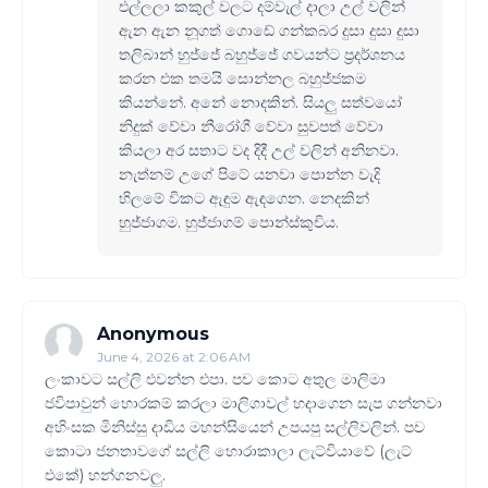
එල්ලලා කකුල් වලට දම්වැල් දාලා උල් වලින්
ඇන ඇන නූගත් ගොඩේ ගන්කබර දුසා දුසා දුසා
තලිබාන් හුජ්ජේ බහුජ්ජේ ගවයන්ට ප්‍රදර්ශනය
කරන එක තමයි සොන්නල බහුජ්ජකම
කියන්නේ. අනේ නොදකින්. සියලු සත්වයෝ
නිදුක් වේවා නීරෝගී වේවා සුවපත් වේවා
කියලා අර සතාට වද දිදී උල් වලින් අනිනවා.
නැත්නම් උගේ පිටේ යනවා පොන්න වැදි
හිලමේ විකට ඇඳුම ඇඳගෙන. නෙදකින්
හුජ්ජාගම. හුජ්ජාගම් පොන්ස්කුචිය.
Anonymous
June 4, 2026 at 2:06 AM
ලංකාවට සල්ලි එවන්න එපා. පච කොට අතුල මාලිමා
ජවිපාවුන් හොරකම් කරලා මාලිගාවල් හදාගෙන සැප ගන්නවා
අහිංසක මිනිස්සු දාඩිය මහන්සියෙන් උපයපු සල්ලිවලින්. පච
කොටා ජනතාවගේ සල්ලි හොරාකාලා ලැට්වියාවේ (ලැට්
එකේ) හන්ගනවලු.