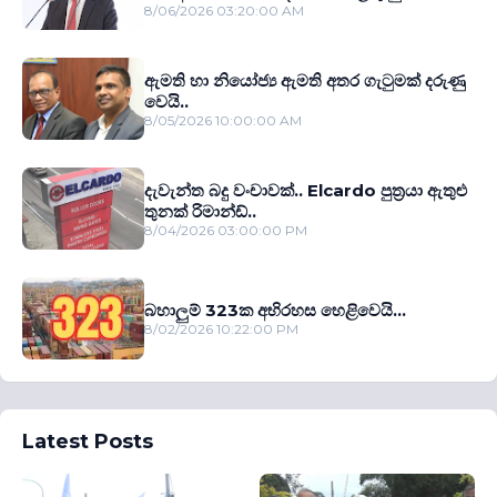
8/06/2026 03:20:00 AM
ඇමති හා නියෝජ්‍ය ඇමති අතර ගැටුමක් දරුණු
වෙයි..
8/05/2026 10:00:00 AM
දැවැන්ත බදු වංචාවක්.. Elcardo පුත‍්‍රයා ඇතුළු
තුනක් රිමාන්ඩ්..
8/04/2026 03:00:00 PM
බහාලුම් 323ක අභිරහස හෙළිවෙයි...
8/02/2026 10:22:00 PM
Latest Posts