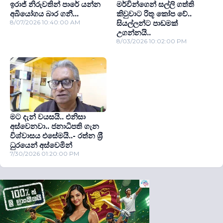
ඉරාජ් නිරුවතින් පාරේ යන්න
මර්වින්ගෙන් සල්ලි ගත්ති
අබියෝගය බාර ගනී...
කිවුවාට රිතූ කෝප වේ..
8/07/2026 10:40:00 AM
සියල්ලන්ට පාඩමක්
උගන්නයි..
8/03/2026 10:02:00 PM
මට දැන් වයසයි.. එනිසා
අස්වෙනවා.. ජනාධිපති ගැන
විශ්වාසය එසේමයි..- රත්න ශ‍්‍රී
ධුරයෙන් අස්වෙමින්
7/30/2026 01:20:00 PM