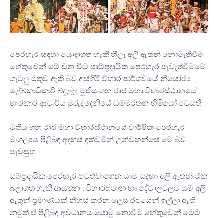
පෙරහැර සඳහා යොදාගත හැකි හීලෑ අලි ඇතුන් නොමැතිවීම
හේතුවෙන් මේ වන විට සාම්ප්‍රදායික පෙරහැර පැවැත්වීමමේ
ගැටලු මතුව ඇති බව අස්ගිරි විහාර පාර්ශවයේ නියෝජ්‍ය
ලේඛකාධිකාරි බදුල්ල මුතියංගන රාජ මහා විහාරස්ථානයේ
භාරකාර ආචාර්ය මුරුද්දෙනියේ ධම්මරතන හිමියෝ පවසති .
මුතියංගන රාජ මහා විහාරස්ථානයේ වාර්ෂික පෙරහැර
මංගල්‍යය පිළිබඳ අදහස් දක්වමින් උන්වහන්සේ මේ බව
පැවසුහ.
සම්ප්‍රදායික පෙරහැර පවත්වාගෙන යාම සඳහා අලි ඇතුන් රැක
බලාගත හැකි ආයතන , විහාරස්ථාන හා දේවාලවලට යම් අලි
ඇතුන් ප්‍රමාණයක් නිහස් කරන ලෙස රජයෙන් ඉල්ලා ඇති
නමුත් ඒ පිළිබ ද අවධානය යොමු නොවීම හේතුවෙන් මෙම