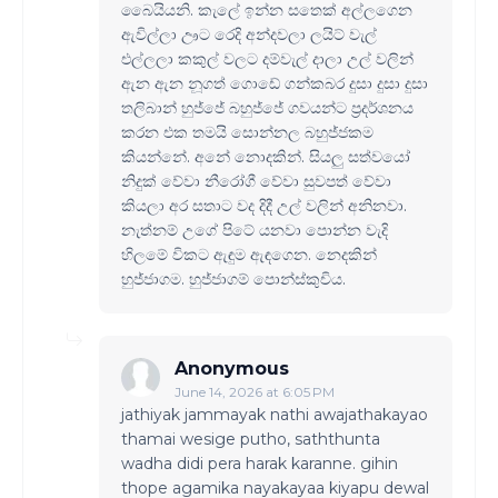
බෛයියනි. කැලේ ඉන්න සතෙක් අල්ලගෙන
ඇවිල්ලා ඌට රෙදි අන්දවලා ලයිට් වැල්
එල්ලලා කකුල් වලට දම්වැල් දාලා උල් වලින්
ඇන ඇන නූගත් ගොඩේ ගන්කබර දුසා දුසා දුසා
තලිබාන් හුජ්ජේ බහුජ්ජේ ගවයන්ට ප්‍රදර්ශනය
කරන එක තමයි සොන්නල බහුජ්ජකම
කියන්නේ. අනේ නොදකින්. සියලු සත්වයෝ
නිදුක් වේවා නීරෝගී වේවා සුවපත් වේවා
කියලා අර සතාට වද දිදී උල් වලින් අනිනවා.
නැත්නම් උගේ පිටේ යනවා පොන්න වැදි
හිලමේ විකට ඇඳුම ඇඳගෙන. නෙදකින්
හුජ්ජාගම. හුජ්ජාගම් පොන්ස්කුචිය.
Anonymous
June 14, 2026 at 6:05 PM
jathiyak jammayak nathi awajathakayao
thamai wesige putho, saththunta
wadha didi pera harak karanne. gihin
thope agamika nayakayaa kiyapu dewal