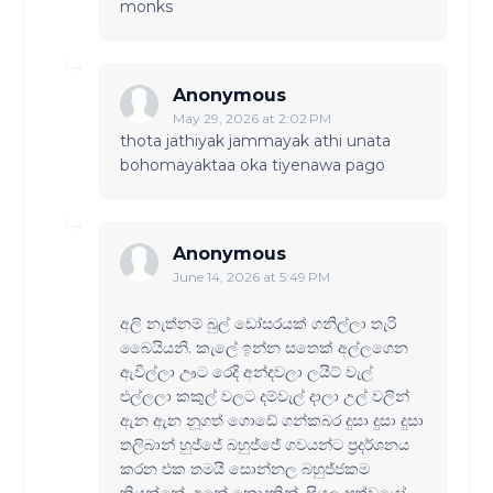
monks
Anonymous
May 29, 2026 at 2:02 PM
thota jathiyak jammayak athi unata
bohomayaktaa oka tiyenawa pago
Anonymous
June 14, 2026 at 5:49 PM
අලි නැත්නම් බුල් ඩෝසරයක් ගනිල්ලා තැරි
බෛයියනි. කැලේ ඉන්න සතෙක් අල්ලගෙන
ඇවිල්ලා ඌට රෙදි අන්දවලා ලයිට් වැල්
එල්ලලා කකුල් වලට දම්වැල් දාලා උල් වලින්
ඇන ඇන නූගත් ගොඩේ ගන්කබර දුසා දුසා දුසා
තලිබාන් හුජ්ජේ බහුජ්ජේ ගවයන්ට ප්‍රදර්ශනය
කරන එක තමයි සොන්නල බහුජ්ජකම