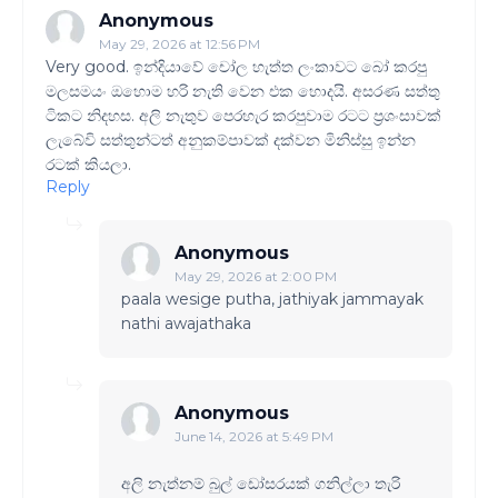
Anonymous
May 29, 2026 at 12:56 PM
Very good. ඉන්දියාවේ චෝල හැත්ත ලංකාවට බෝ කරපු
මලසමයං ඔහොම හරි නැති වෙන එක හොදයි. අසරණ සත්තු
ටිකට නිදහස. අලි නැතුව පෙරහැර කරපුවාම රටට ප්‍රශංසාවක්
ලැබේවි සත්තුන්ටත් අනුකම්පාවක් දක්වන මිනිස්සු ඉන්න
රටක් කියලා.
Reply
Anonymous
May 29, 2026 at 2:00 PM
paala wesige putha, jathiyak jammayak
nathi awajathaka
Anonymous
June 14, 2026 at 5:49 PM
අලි නැත්නම් බුල් ඩෝසරයක් ගනිල්ලා තැරි