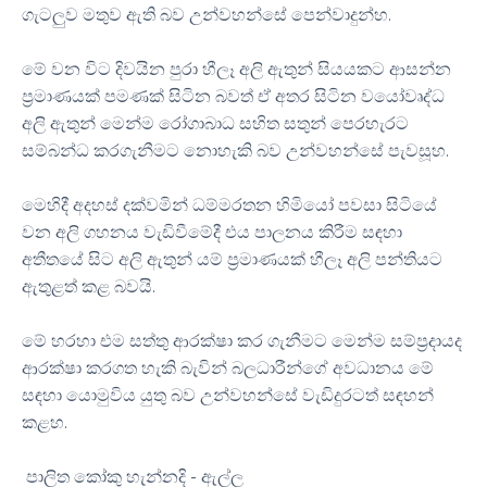
ගැටලුව මතුව ඇති බව උන්වහන්සේ පෙන්වාදුන්හ.
මේ වන විට දිවයින පුරා හීලෑ අලි ඇතුන් සියයකට ආසන්න
ප්‍රමාණයක් පමණක් සිටින බවත් ඒ අතර සිටින වයෝවෘද්ධ
අලි ඇතුන් මෙන්ම රෝගාබාධ සහිත සතුන් පෙරහැරට
සම්බන්ධ කරගැනීමට නොහැකි බව උන්වහන්සේ පැවසූහ.
මෙහිදී අදහස් දක්වමින් ධම්මරතන හිමියෝ පවසා සිටියේ
වන අලි ගහනය වැඩිවීමේදී එය පාලනය කිරීම සඳහා
අතීතයේ සිට අලි ඇතුන් යම් ප්‍රමාණයක් හීලෑ අලි පන්තියට
ඇතුළත් කළ බවයි.
මේ හරහා එම සත්තු ආරක්ෂා කර ගැනීමට මෙන්ම සම්ප්‍රදායද
ආරක්ෂා කරගත හැකි බැවින් බලධාරීන්ගේ අවධානය මේ
සඳහා යොමුවිය යුතු බව උන්වහන්සේ වැඩිදුරටත් සඳහන්
කළහ.
පාලිත කෝකු හැන්නදි - ඇල්ල