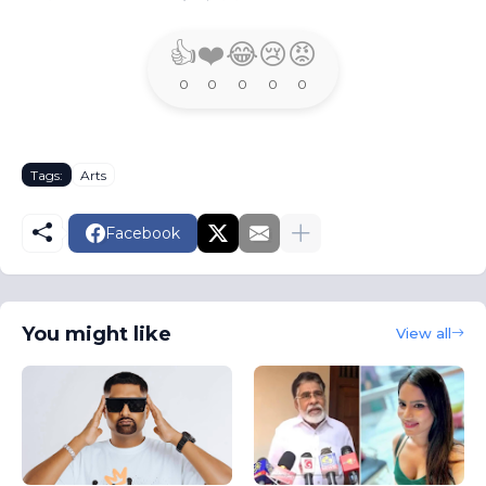
👍
❤️
😂
😢
😡
0
0
0
0
0
Tags:
Arts
Facebook
You might like
View all