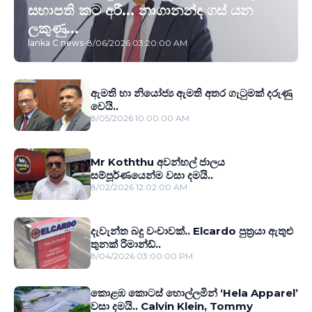
සභාපති කට අරී... නාගානන්ද ගස් යන
ලකුණු...
lanka C news
-
8/06/2026 03:20:00 AM
ඇමති හා නියෝජ්‍ය ඇමති අතර ගැටුමක් දරුණු
වෙයි..
8/05/2026 10:00:00 AM
Mr Koththu අවන්හල් ජාලය
සම්පූර්ණයෙන්ම වසා දමයි..
8/02/2026 12:02:00 AM
දැවැන්ත බදු වංචාවක්.. Elcardo පුත‍්‍රයා ඇතුළු
තුනක් රිමාන්ඩ්..
8/04/2026 03:00:00 PM
කොළඹ කොටස් හොල්ලමින් ‘Hela Apparel’
වසා දමයි.. Calvin Klein, Tommy