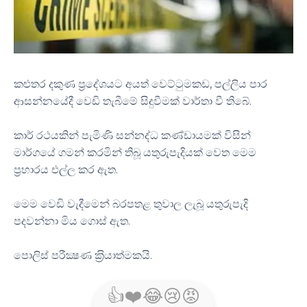
කළුතර දකුණ ප්‍රදේශයට අයත් වෙට්ටුමකඩ, පල්ලිය පාර
ආසන්නයේදී වෙඩි තැබීමේ සිදුවීමක් වාර්තා වී තිබේ.
කාර් රථයකින් පැමිණි සන්නද්ධ කණ්ඩායමක් විසින්
මාර්ගයේ ගමන් කරමින් තිබූ යතුරුපැදියක් වෙත මෙම
ප්‍රහාරය එල්ල කර ඇත.
මෙම වෙඩි වැදීමෙන් බරපතළ තුවාල ලැබූ යතුරුපැදි
පදවන්නා මිය ගොස් ඇත.
පොලිස් පරීක්‍ෂණ ක‍්‍රියාත්මකයි.
👍
❤️
😂
😢
😡