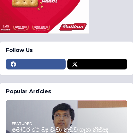
Follow Us
Popular Articles
FEATURED
මෝටර් රථ බදු වංචා නඩුව ගැන නීතීඥ