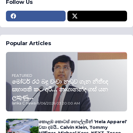
Follow Us
Popular Articles
FEATURED
මෝටර් රථ බදු වංචා නඩුව ගැන නීතීඥ
සභාපති කට අරී... නාගානන්ද ගස් යන
ලකුණු...
lanka C news
-
8/06/2026 03:20:00 AM
කොළඹ කොටස් හොල්ලමින් ‘Hela Apparel’
වසා දමයි.. Calvin Klein, Tommy
Hilfiger, Michael Kors, NEXT, Tesco