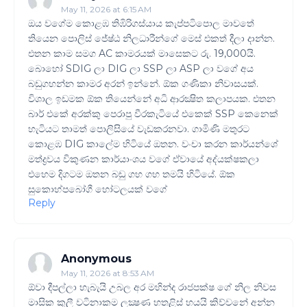
May 11, 2026 at 6:15 AM
ඔය වගේම කොළඹ තිඹිරිගස්යාය කැප්පටිපොල මාවතේ
තියෙන පොලිස් ජේෂ්ඨ නිලධාරීන්ගේ මෙස් එකත් දීලා දාන්න.
එතන කාම සමග AC කාමරයක් මාසෙකට රු. 19,000යි.
බොහෝ SDIG ලා DIG ලා SSP ලා ASP ලා වගේ අය
බඩුගහන්න කාමර අරන් ඉන්නේ. ඕක ගණිකා නිවාසයක්.
විශාල ඉඩමක ඕක තියෙන්නේ අධි ආරක්‍ෂිත කලාපයක. එතන
බාර් එකේ අරක්කු පෙරාපු වීරකැටියේ එකෙක් SSP කෙනෙක්
හැටියට තාමත් පොලිසියේ වැඩකරනවා. ගාමිණි මතුරට
කොළඹ DIG කාලේම හිටියේ ඔතන. වංචා කරන කාර්යන්ශේ
මත්ද්‍රවය විකුණන කාර්යාංශය වගේ ඒවායේ අද්යක්ෂකලා
එහෙම දිගටම ඔතන බඩු ගහ ගහ තමයි හිටියේ. ඕක
සුකොහ්පබෝගී හෝටලයක් වගේ
Reply
Anonymous
May 11, 2026 at 8:53 AM
ඕවා දීපල්ලා හැබැයි උබල අර මහින්ද රාජපක්ෂ ගේ නිල නිවස
මාසික කුලී වටිනාකම ලක්‍ෂණ හතළිස් හයයි කිව්වනේ අන්න