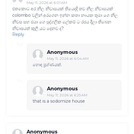
May 11, 2026 at 6:01 AM
එතකොට අර නිල නිවාසයක් තියෙදදි තව නිල නිවාසයක්
colombo වලින් අරගෙන ඉන්න කතා නායක තුමා ගෙ නිල
නිවස සහ එයා ගෙ පුද්ගලික ලේකම් ට රජය දීලා තිබෙන
නිවාසයත් කුලී යට දෙනව ද?
Reply
Anonymous
May 11, 2026 at 6:04 AM
හොඳ ප්‍රශ්ණයක්.
Anonymous
May 11, 2026 at 6:25 AM
that is a sodomize house
Anonymous