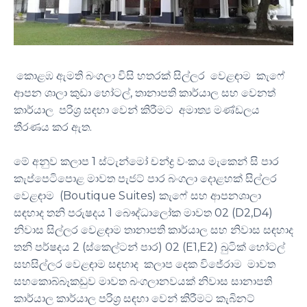
කොළඹ ඇමති බංගලා විසි හතරක් සිල්ලර වෙළඳාම කැෆේ
ආපන ශාලා කුඩා හෝටල්, තානාපති කාර්යාල සහ වෙනත්
කාර්යාල පරිශ්‍ර සඳහා වෙන් කිරීමට අමාත්‍ය මණ්ඩලය
තීරණය කර ඇත.
මේ අනුව කලාප 1 ස්ටැන්මෝ චන්ද්‍ර වංකය මැකෙන් සි පාර
කැප්පෙටිපොළ මාවත පැජට් පාර බංගලා දොළහක් සිල්ලර
වෙළඳාම (Boutique Suites) කැෆේ සහ ආපනශාලා
සඳහාද තනි පරුෂදය 1 බෞද්ධාලෝක මාවත 02 (D2,D4)
නිවාස සිල්ලර වෙළඳාම තානාපති කාර්යාල සහ නිවාස සඳහාද
තනි පර්ෂදය 2 (ස්කෙල්ටන් පාර) 02 (E1,E2) බුටික් හෝටල්
සහසිල්ලර වෙළඳාම සඳහාද කලාප දෙක විජේරාම මාවත
සහකොබ්බෑකඩුව මාවත බංගලානවයක් නිවාස සානාපති
කාර්යාල කාර්යාල පරිශ්‍ර සඳහා වෙන් කිරීමට කැබිනට්