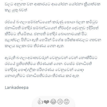
වලට අනුගත වන ආකාරයට ආයෝජන යෝජනා ක්‍රියාත්මක
කළ යුතු බවත්
රජයේ බංගලා සම්බන්ධයෙන් කරුණු සොයා බලන කමිටුව
ජනාධිපති මන්දිර සම්බන්ධයෙන් නිර්දේශ දෙවනුව ඉදිරිපත්
කිරීමට නියමිතය. ජනපති මන්දිර බොහොමයක් පිට
පළාත්වල පිහිටා ඇති හෙයින් විශේෂ පරීක්ෂණවලට ගතවන
කාලය සලකා එම තීරණය ගෙන ඇත.
ඇමැති බංගලා අමාත්‍යවරුන් වෙනුවෙන් වෙන් නොකිරීමට
රජයේ ප්‍රතිපත්තිමය තීරණයක් ගෙන. එසේම ජනාධිපති
මන්දිරද පෞද්ගලික පරිහරණය වෙනුවෙන් යොදා
නොගැනීමට ජනාධිපතිවරයා තීරණය කර ඇත
Lankadeepa
👍
❤️
😂
😢
😡