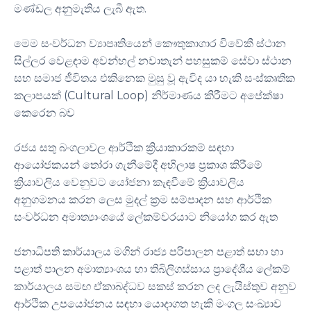
මණ්ඩල අනුමැතිය ලැබී ඇත.
මෙම සංවර්ධන ව්‍යාපෘතියෙන් කෞතුකාගාර විවේකී ස්ථාන
සිල්ලර වෙළඳාම අවන්හල් නවාතැන් පහසුකම් සේවා ස්ථාන
සහ සමාජ ජීවිතය එකිනෙක මුසු වූ ඇවිද යා හැකි සංස්කෘතික
කලාපයක් (Cultural Loop) නිර්මාණය කිරීමට අපේක්ෂා
කෙරෙන බව
රජය සතු බංගලාවල ආර්ථික ක්‍රියාකාරකම් සඳහා
ආයෝජකයන් තෝරා ගැනීමේදී අභිලාෂ ප්‍රකාශ කිරීමේ
ක්‍රියාවලිය වෙනුවට යෝජනා කැඳවීමේ ක්‍රියාවලිය
අනුගමනය කරන ලෙස මුදල් ක්‍රම සම්පාදන සහ ආර්ථික
සංවර්ධන අමාත්‍යාංශයේ ලේකම්වරයාට නියෝග කර ඇත
ජනාධිපති කාර්යාලය මගින් රාජ්‍ය පරිපාලන පළාත් සභා හා
පළාත් පාලන අමාත්‍යාංශය හා තිබිලිගස්සාය ප්‍රාදේශීය ලේකම්
කාර්යාලය සමඟ ඒකාබද්ධව සකස් කරන ලද ලැයිස්තුව අනුව
ආර්ථික උපයෝජනය සඳහා යොදාගත හැකි මංගල සංඛ්‍යාව