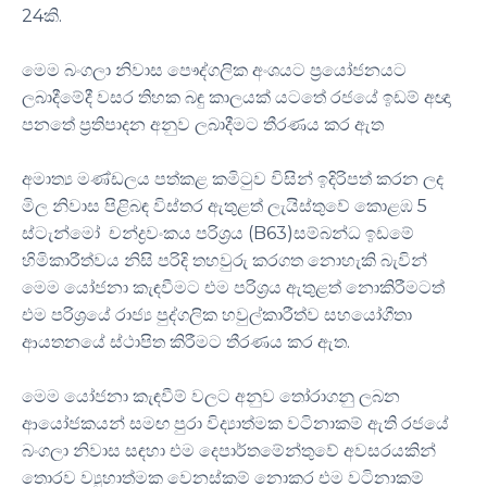
24කි.
මෙම බංගලා නිවාස පෞද්ගලික අංශයට ප්‍රයෝජනයට
ලබාදීමේදී වසර තිහක බඳු කාලයක් යටතේ රජයේ ඉඩම් අඥා
පනතේ ප්‍රතිපාදන අනුව ලබාදීමට තීරණය කර ඇත
අමාත්‍ය මණ්ඩලය පත්කළ කමිටුව විසින් ඉදිරිපත් කරන ලද
මිල නිවාස පිළිබඳ විස්තර ඇතුළත් ලැයිස්තුවේ කොළඹ 5
ස්ටැන්මෝ චන්ද්‍රවංකය පරිශ්‍රය (B63)සම්බන්ධ ඉඩමේ
හිමිකාරීත්වය නිසි පරිදි තහවුරු කරගත නොහැකි බැවින්
මෙම යෝජනා කැඳවීමට එම පරිශ්‍රය ඇතුළත් නොකිරීමටත්
එම පරිශ්‍රයේ රාජ්‍ය පුද්ගලික හවුල්කාරීත්ව සහයෝගීතා
ආයතනයේ ස්ථාපිත කිරීමට තීරණය කර ඇත.
මෙම යෝජනා කැඳවීම් වලට අනුව තෝරාගනු ලබන
ආයෝජකයන් සමඟ පුරා විද්‍යාත්මක වටිනාකම් ඇති රජයේ
බංගලා නිවාස සඳහා එම දෙපාර්තමේන්තුවේ අවසරයකින්
තොරව ව්‍යුහාත්මක වෙනස්කම් නොකර එම වටිනාකම්