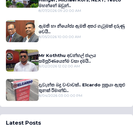
මහන්නේ ඔවුන්..
8/07/2026 09:20:00 AM
ඇමති හා නියෝජ්‍ය ඇමති අතර ගැටුමක් දරුණු
වෙයි..
8/05/2026 10:00:00 AM
Mr Koththu අවන්හල් ජාලය
සම්පූර්ණයෙන්ම වසා දමයි..
8/02/2026 12:02:00 AM
දැවැන්ත බදු වංචාවක්.. Elcardo පුත‍්‍රයා ඇතුළු
තුනක් රිමාන්ඩ්..
8/04/2026 03:00:00 PM
Latest Posts