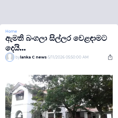
Home
ඇමති බංගලා සිල්ලර වෙළඳාමට
දෙයි...
by
lanka C news
-
5/11/2026 05:50:00 AM