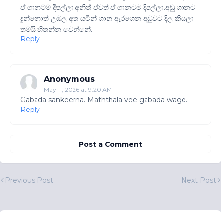
ඒ ගානටම දීපල්ලා.අනිත් ඒවත් ඒ ගානටම දීපල්ලා.අඩු ගානට
දුන්නොත් උඹල අත යටින් ගාන ඇරගෙන අඩුවට දීල කියලා
තමයි හිතන්න වෙන්නේ.
Reply
Anonymous
May 11, 2026 at 9:20 AM
Gabada sankeerna. Maththala vee gabada wage.
Reply
Post a Comment
Previous Post
Next Post