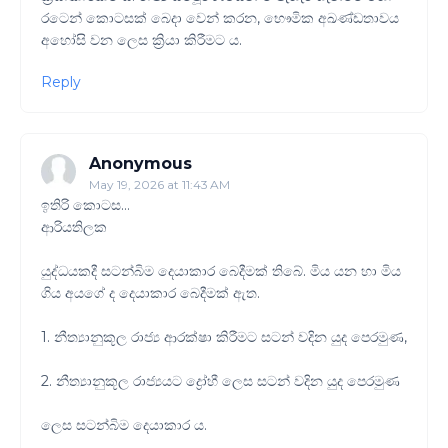
රටෙන් කොටසක් බෙදා වෙන් කරන, භෞමික අඛණ්ඩතාවය
අහෝසි වන ලෙස ක්‍රියා කිරීමට ය.
Reply
Anonymous
May 19, 2026 at 11:43 AM
ඉතිරි කොටස…
ආරියතිලක
යුද්ධයකදී සටන්බිම දෙයාකාර බෙදීමක් තිබේ. මිය යන හා මිය
ගිය අයගේ ද දෙයාකාර බෙදීමක් ඇත.
1. නීත්‍යානුකූල රාජ්‍ය ආරක්ෂා කිරීමට සටන් වදින යුද පෙරමුණ,
2. නීත්‍යානුකූල රාජ්‍යයට ද්‍රෝහී ලෙස සටන් වදින යුද පෙරමුණ
ලෙස සටන්බිම දෙයාකාර ය.