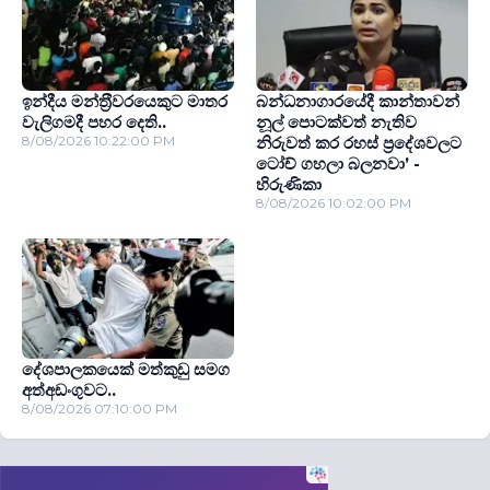
ඉන්දීය මන්ත‍්‍රීවරයෙකුට මාතර
බන්ධනාගාරයේදී කාන්තාවන්
වැලිගමදී පහර දෙති..
නූල් පොටක්වත් නැතිව
8/08/2026 10:22:00 PM
නිරුවත් කර රහස් ප‍්‍රදේශවලට
ටෝච් ගහලා බලනවා’ -
හිරුණිකා
8/08/2026 10:02:00 PM
දේශපාලකයෙක් මත්කුඩු සමග
අත්අඩංගුවට..
8/08/2026 07:10:00 PM