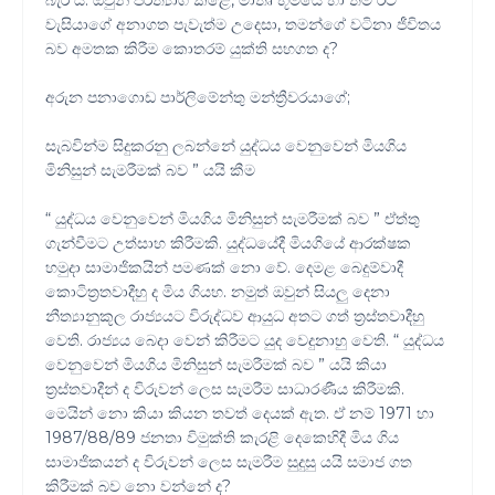
බැරි ය. ඔවුන් පරිත්‍යාග කළේ, මාතෘ භූමියේ හා තම රට
වැසියාගේ අනාගත පැවැත්ම උදෙසා, තමන්ගේ වටිනා ජීවිතය
බව අමතක කිරීම කොතරම් යුක්ති සහගත ද?
අරුන පනාගොඩ පාර්ලිමේන්තු මන්ත්‍රීවරයාගේ;
සැබවින්ම සිදුකරනු ලබන්නේ යුද්ධය වෙනුවෙන් මියගිය
මිනිසුන් සැමරීමක් බව ” යයි කීම
“ යුද්ධය වෙනුවෙන් මියගිය මිනිසුන් සැමරීමක් බව ” ඒත්තු
ගැන්වීමට උත්සාහ කිරීමකි. යුද්ධයේදී මියගියේ ආරක්ෂක
හමුදා සාමාජිකයින් පමණක් නො වේ. දෙමළ බෙදුම්වාදී
කොටිත්‍රතවාදීහු ද මිය ගියහ. නමුත් ඔවුන් සියලු දෙනා
නීත්‍යානුකූල රාජ්‍යයට විරුද්ධව ආයුධ අතට ගත් ත්‍රස්තවාදීහු
වෙති. රාජ්‍යය බෙදා වෙන් කිරීමට යුද වෙදුනාහු වෙති. “ යුද්ධය
වෙනුවෙන් මියගිය මිනිසුන් සැමරීමක් බව ” යයි කියා
ත්‍රස්තවාදීන් ද විරුවන් ලෙස සැමරීම සාධාරණීය කිරීමකි.
මෙයින් නො කියා කියන තවත් දෙයක් ඇත. ඒ නම් 1971 හා
1987/88/89 ජනතා විමුක්ති කැරළි දෙකෙහිදී මිය ගිය
සාමාජිකයන් ද විරුවන් ලෙස සැමරීම සුදුසු යයි සමාජ ගත
කිරීමක් බව නො වන්නේ ද?