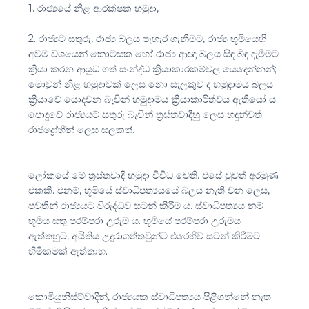
1. රාජ්‍යයේ නිළ ආරක්ෂක හමුදා,
2. රාජ්‍යට සතුරු, රාජ්‍ය බලය පැහැර ගැනීමට, රාජ්‍ය භූමියෙහි
අවම වශයෙන් කොටසක හෝ රාජ්‍ය ආඥා බලය සිඳ බිඳ දැමීමට
ක්‍රියා කරන ආයුධ ගත් සංන්ද්ධ ක්‍රියාකාරකම්වල යෙදෙන්නන්;
මොවුන් නිළ හමුදාවක් ලෙස නො සැලකුව ද හමුදාමය බලය
ක්‍රියාවේ යොදවන බැවින් හමුදාමය ක්‍රියාකාරිත්වය ඇතියෝ ය.
පොදුවේ රාජ්‍යයට් සතුරු බැවින් ත්‍රස්තවාදීහු ලෙස හදුන්වත්.
රාජද්‍රෝහීන් ලෙස සලකත්.
ලෝකයේ මේ ත්‍රස්තවාදී හමුදා විවිධ වෙති. එසේ වුවත් අරමුණ
එකකි. එනම්, භූමියේ ස්වාධිපත්‍යයයේ බලය නැති වන ලෙස,
පවතින් රාජ්‍යයට විරුද්ධව සටන් කිරීම ය. ස්වාධිපත්‍යය නම්
භූමිය සතු පරම්පරා උරුම ය. භූමියේ පරම්පරා උරුමය
ඇත්තහුට, අයිතිය උදුරාගත්තවුන්ට එරෙහිව සටන් කිරීමට
හිමිකමක් ඇත්තාහ.
කොමියුනිස්ට්වාදීන්, රාජ්‍යයක ස්වාධිපත්‍යය පිළිගන්නේ නැත.