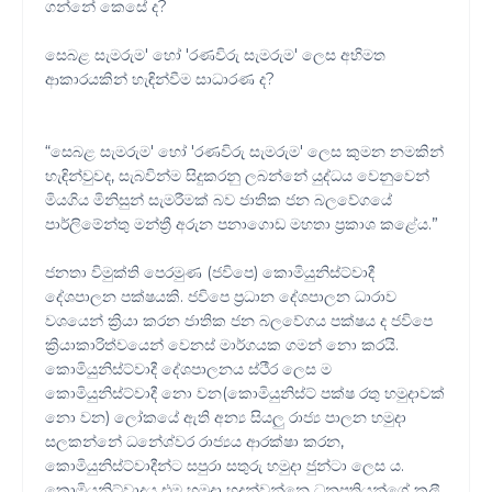
ගන්නේ කෙසේ ද?
සෙබළ සැමරුම' හෝ 'රණවිරු සැමරුම' ලෙස අභිමත
ආකාරයකින් හැඳින්වීම සාධාරණ ද?
“සෙබළ සැමරුම' හෝ 'රණවිරු සැමරුම' ලෙස කුමන නමකින්
හැඳින්වුවද, සැබවින්ම සිදුකරනු ලබන්නේ යුද්ධය වෙනුවෙන්
මියගිය මිනිසුන් සැමරීමක් බව ජාතික ජන බලවේගයේ
පාර්ලිමේන්තු මන්ත්‍රී අරුන පනාගොඩ මහතා ප්‍රකාශ කළේය.”
ජනතා විමුක්ති පෙරමුණ (ජවිපෙ) කොමියුනිස්ට්වාදී
දේශපාලන පක්ෂයකි. ජවිපෙ ප්‍රධාන දේශපාලන ධාරාව
වශයෙන් ක්‍රියා කරන ජාතික ජන බලවේගය පක්ෂය ද ජවිපෙ
ක්‍රියාකාරිත්වයෙන් වෙනස් මාර්ගයක ගමන් නො කරයි.
කොමියුනිස්ට්වාදී දේශපාලනය ස්ථීර ලෙස ම
කොමියුනිස්ට්වාදී නො වන(කොමියුනිස්ට් පක්ෂ රතු හමුදාවක්
නො වන) ලෝකයේ ඇති අන්‍ය සියලු රාජ්‍ය පාලන හමුදා
සලකන්නේ ධනේශ්වර රාජ්‍යය ආරක්ෂා කරන,
කොමියුනිස්ට්වාදීන්ට සපුරා සතුරු හමුදා ජුන්ටා ලෙස ය.
කොමියුනිට්වාදය එම හමුදා හදුන්වන්නෙ ධනපතියන්ගේ කුලී