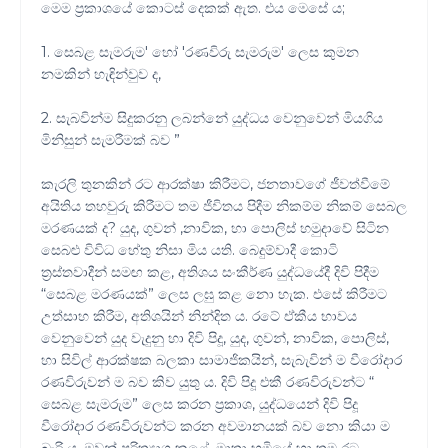
මෙම ප්‍රකාශයේ කොටස් දෙකක් ඇත. එය මෙසේ ය;
1. සෙබළ සැමරුම' හෝ 'රණවිරු සැමරුම' ලෙස කුමන
නමකින් හැඳින්වුව ද,
2. සැබවින්ම සිදුකරනු ලබන්නේ යුද්ධය වෙනුවෙන් මියගිය
මිනිසුන් සැමරීමක් බව ”
කැරලි තුනකින් රට ආරක්ෂා කිරීමට, ජනතාවගේ ජීවත්වීමේ
අයිතිය තහවුරු කිරීමට තම ජීවිතය පිදීම නිකම්ම නිකම් සෙබල
මරණයක් ද? යුද, ගුවන් ,නාවික, හා පොලිස් හමුදාවේ සිටින
සෙබළු විවිධ හේතු නිසා මිය යති. බෙදුම්වාදී කොටි
ත්‍රස්තවාදීන් සමඟ කළ, අතිශය සංකීර්ණ යුද්ධයේදී දිවි පිදීම
“සෙබළ මරණයක්” ලෙස ලඝු කළ නො හැක. එසේ කිරීමට
උත්සාහ කිරීම, අතිශයින් නින්දිත ය. රටේ ඒකීය භාවය
වෙනුවෙන් යුද වැදුනු හා දිවි පිදූ, යුද, ගුවන්, නාවික, පොලිස්,
හා සිවිල් ආරක්ෂක බලකා සාමාජිකයින්, සැබැවින් ම වීරෝදාර
රණවිරුවන් ම බව කිව යුතු ය. දිවි පිදූ එකී රණවිරුවන්ට “
සෙබළ සැමරුම” ලෙස කරන ප්‍රකාශ, යුද්ධයෙන් දිවි පිදූ
වීරෝදාර රණවිරුවන්ට කරන අවමානයක් බව නො කියා ම