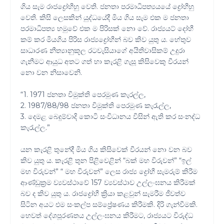
ගිය සැම රාජද්‍රෝහීහු වෙති. ජනතා පරමාධිපත්‍යයයේ ද්‍රෝහීහු
වෙති. කිසි ලෙසකින් යුද්ධයේදී මිය ගිය සැම එක ම ජනතා
පරමාධිපත්‍ය හමුවේ එක ම පිරිසක් නො වේ. රාජ්‍යයට් දෝහී
කම් කර මියගිය පිරිස රාජ්‍යද්‍රෝහීන් බව කිව යුතු ය. හේතුව
සාධාරණ නීත්‍යානුකූල රටවැසියාගේ අයිතිවාසිකම් උදුරා
ගැනීමට ආයුධ අතට ගත් හා කැරළි ගැසූ කිසිවෙකු වීරයන්
නො වන නිසාවෙනි.
“1. 1971 ජනතා විමුක්ති පෙරමුණ කැරල්ල,
2. 1987/88/98 ජනතා විමුක්ති පෙරමුණ කැරැල්ල,
3. දෙමළ බෙදුම්වාදි කොටි සංවිධානය විසින් ඇති කර සංනද්ධ
කැරැල්ල.”
යන කැරළි තුනේදී මිය ගිය කිසිවෙක් වීරයන් නො වන බව
කිව යුතු ය. කැරළි තුන පිළිවෙළින් “බක් මහ විරුවන්” “ඉල්
මහ විරුවන්” “ මහ විරුවන්” ලෙස රාජ්‍ය ද්‍රෝහී සැමරුම් කිරීම
ආණ්ඩුක්‍රම ව්‍යවස්ථාවේ 157 ව්‍යවස්ථාව උල්ලංඝනය කිරීමක්
බව ද කිව යුතු ය. රාජද්‍රෝහී ක්‍රියා කළවුන් සැමරීම ජීවත්ව
සිටින අයට එම සංකල්ප සම්ප්‍රේෂණය කිරීමකි. දිරි ගැන්වීමකි.
හෙවත් දේශපූරණතය උල්ලංඝනය කිරීමට, රාජ්‍යයට විරුද්ධ