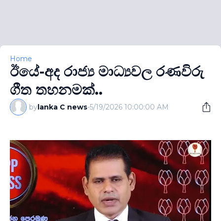
Home
ඊයේ-අද රාජ්‍ය මාධ්‍යවල රණවිරු
ගීත තහනමක්..
by
lanka C news
-
5/19/2026 10:00:00 AM