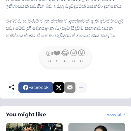
ඉතිහාසයක් පවතින බව ද ඔහු වැඩිදුරටත් පෙන්වා දුන්නේය.
රණවිරු සැමරුම් වැනි ජාතික වැදගත්කමක් ඇති අවස්ථාවලදී
පවා මෙවැනි දේශපාලන බලපෑම් සිදුවීම කනගාටුදායක
තත්ත්වයක් බව ඒ මහතා වැඩිදුරටත් අවධාරණය කළේය
👍
❤️
😂
😢
😡
0
0
0
0
0
Facebook
You might like
View all