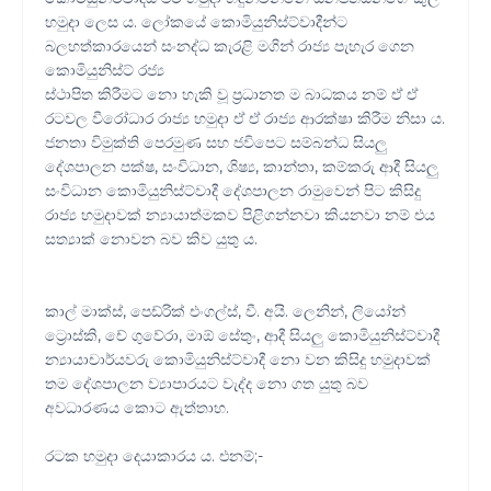
හමුදා ලෙස ය. ලෝකයේ කොමියුනිස්ට්වාදීන්ට
බලහත්කාරයෙන් සංනද්ධ කැරළි මගින් රාජ්‍ය පැහැර ගෙන
කොමියුනිස්ට් රජ්‍ය
ස්ථාපිත කිරීමට නො හැකි වූ ප්‍රධානත ම බාධකය නම් ඒ ඒ
රටවල වීරෝධාර රාජ්‍ය හමුදා ඒ ඒ රාජ්‍ය ආරක්ෂා කිරීම නිසා ය.
ජනතා විමුක්ති පෙරමුණ සහ ජවිපෙට සම්බන්ධ සියලු
දේශපාලන පක්ෂ, සංවිධාන, ශිෂ්‍ය, කාන්තා, කම්කරු ආදී සියලු
සංවිධාන කොමියුනිස්ට්වාදී දේශපාලන රාමුවෙන් පිට කිසිදු
රාජ්‍ය හමුදාවක් න්‍යායාත්මකව පිළිගන්නවා කියනවා නම් එය
සත්‍යාක් නොවන බව කිව යුතු ය.
කාල් මාක්ස්, පෙඩ්රික් එංගල්ස්, වී. අයි. ලෙනින්, ලියෝන්
ට්‍රොස්කි, චේ ගුවේරා, මාඕ සේතුං, ආදී සියලු කොමියුනිස්ට්වාදී
න්‍යායාචාර්යවරු කොමියුනිස්ට්වාදී නො වන කිසිදු හමුදාවක්
තම දේශපාලන ව්‍යාපාරයට වැද්ද නො ගත යුතු බව
අවධාරණය කොට ඇත්තාහ.
රටක හමුදා දෙයාකාරය ය. එනම්;-