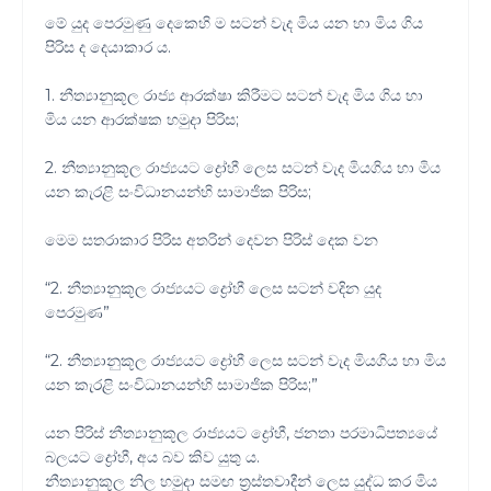
මේ යුද පෙරමුණු දෙකෙහි ම සටන් වැද මිය යන හා මිය ගිය
පිරිස ද දෙයාකාර ය.
1. නීත්‍යානුකූල රාජ්‍ය ආරක්ෂා කිරීමට සටන් වැද මිය ගිය හා
මිය යන ආරක්ෂක හමුදා පිරිස;
2. නීත්‍යානුකූල රාජ්‍යයට ද්‍රෝහී ලෙස සටන් වැද මියගිය හා මිය
යන කැරළි සංවිධානයන්හි සාමාජික පිරිස;
මෙම සතරාකාර පිරිස අතරින් දෙවන පිරිස් දෙක වන
“2. නීත්‍යානුකූල රාජ්‍යයට ද්‍රෝහී ලෙස සටන් වදින යුද
පෙරමුණ”
“2. නීත්‍යානුකූල රාජ්‍යයට ද්‍රෝහී ලෙස සටන් වැද මියගිය හා මිය
යන කැරළි සංවිධානයන්හි සාමාජික පිරිස;”
යන පිරිස් නීත්‍යානුකූල රාජ්‍යයට ද්‍රෝහී, ජනතා පරමාධිපත්‍යයේ
බලයට ද්‍රෝහී, අය බව කිව යුතු ය.
නීත්‍යානුකූල නිල හමුදා සමඟ ත්‍රස්තවාදීන් ලෙස යුද්ධ කර මිය