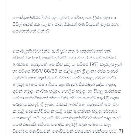
කොමියුනිස්ට්වාදීන්ට යුද, ගුවන්, නාවික, පොලිස් හමුදා හා
සිවිල් ආරක්ෂක බලකා සාමාජිකයන් රණවිරුවන් ලෙස නො
පෙනෙන්නේ මන් ද?
කොමියුනිස්ට්වාදීන්ට ඇති ප්‍රධානත ම සතුරන්ගෙන් එක්
පිරිසක් වන්නේ, කොමියුනිස්ට් නො වන රාජ්‍යයේ, පවතින්
ආරක්ෂක හමුදාවන් බව කිව යුතු ය. ජවිපෙ 1971 කැරැල්ලෙන්
හා ජවිපෙ 1987/ 88/89 කැරැල්ලෙන් ශ්‍රී ලංකා රජය පැහැර
ගැනීමට නො හැකි වූයේ, එවකට සේවය කළ, එම සංනද්ධ
කැරැළි දෙකට නො බියව මුහුණ දුන්, විරෝදාර යුද්ධ හමුදා,
ගුවන් හමුදා, නාවික හමුදා, පොලිස් හමුදා, හා සියලු ආරක්ෂක
සේනා සාමාජිකයන් නිසාවෙනි. ජවිපෙ සංනද්ධ කැරැළි දෙක
මර්දනය කළේ, ශ්‍රී ලංකා රජයේ ආරක්ෂක හමුදාවන් වේ. එදා
කැරැළි දෙකෙහිදී එම කැරැළි දෙක ආරක්ෂක හමුදා මර්දනය
නොකළේ නම්, අද මේ රට කොමියුනිස්ට්වාදීන්ගේ පාලනයට
යටත් රාජ්‍යකි. ජවිපෙ සංනද්ධ කැරැළි දෙක මරදනය කළ
වීරෝදාර රණවිරුවන්, රණවිරුවන් වශයෙන් පෙනීමට වඩා, 71