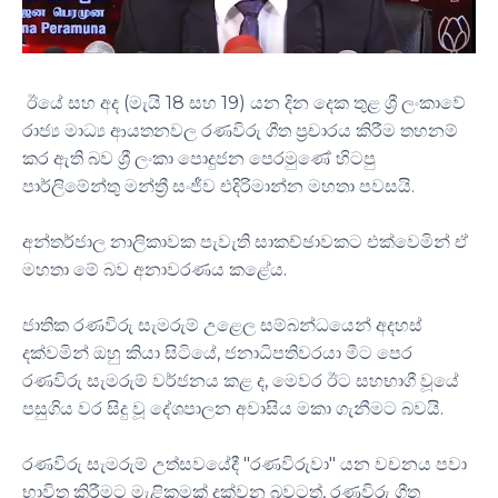
ඊයේ සහ අද (මැයි 18 සහ 19) යන දින දෙක තුළ ශ්‍රී ලංකාවේ
රාජ්‍ය මාධ්‍ය ආයතනවල රණවිරු ගීත ප්‍රචාරය කිරීම තහනම්
කර ඇති බව ශ්‍රී ලංකා පොදුජන පෙරමුණේ හිටපු
පාර්ලිමේන්තු මන්ත්‍රී සංජීව එදිරිමාන්න මහතා පවසයි.
අන්තර්ජාල නාලිකාවක පැවැති සාකච්ඡාවකට එක්වෙමින් ඒ
මහතා මේ බව අනාවරණය කළේය.
ජාතික රණවිරු සැමරුම් උළෙල සම්බන්ධයෙන් අදහස්
දක්වමින් ඔහු කියා සිටියේ, ජනාධිපතිවරයා මීට පෙර
රණවිරු සැමරුම් වර්ජනය කළ ද, මෙවර ඊට සහභාගී වූයේ
පසුගිය වර සිදු වූ දේශපාලන අවාසිය මකා ගැනීමට බවයි.
රණවිරු සැමරුම් උත්සවයේදී "රණවිරුවා" යන වචනය පවා
භාවිත කිරීමට මැළිකමක් දක්වන බවටත්, රණවිරු ගීත