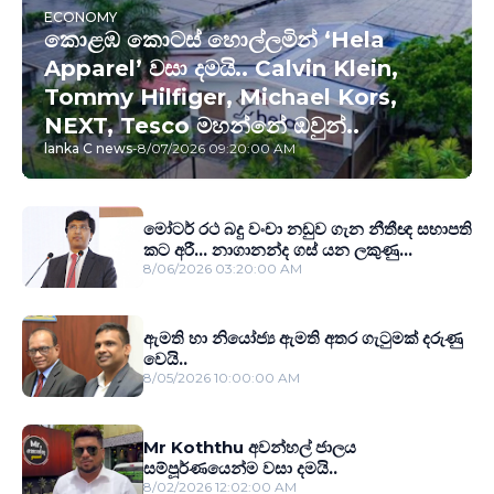
ECONOMY
කොළඹ කොටස් හොල්ලමින් ‘Hela
Apparel’ වසා දමයි.. Calvin Klein,
Tommy Hilfiger, Michael Kors,
NEXT, Tesco මහන්නේ ඔවුන්..
lanka C news
-
8/07/2026 09:20:00 AM
මෝටර් රථ බදු වංචා නඩුව ගැන නීතීඥ සභාපති
කට අරී... නාගානන්ද ගස් යන ලකුණු...
8/06/2026 03:20:00 AM
ඇමති හා නියෝජ්‍ය ඇමති අතර ගැටුමක් දරුණු
වෙයි..
8/05/2026 10:00:00 AM
Mr Koththu අවන්හල් ජාලය
සම්පූර්ණයෙන්ම වසා දමයි..
8/02/2026 12:02:00 AM