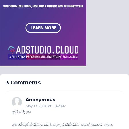
3 Comments
Anonymous
May 19, 2026 at 11:42 AM
ආරියතිලක
කොමියුනිස්ට්වාදයෙන්, සැබෑ රණවිරුවා වෙන් කොට හදුනා