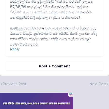
කැරැල්ලේ මිය ගිය පුද්ගලයින්ට “බක් මහ විරුවන්” ලෙස ද
87/88/89 කැරැල්ලේ දී මිය ගිය පුද්ගලයින්ට “ ඉල් මහ
විරුවන්” ලෙස ද පෙනීමට හේතුව වන්නෙ, අත්නොහරින
කොමියුනිස්ට්වාදී දේශපාලන දර්ශනය නිසාවෙනි.
ආණ්ඩුක්‍ර ව්‍යවස්ථාවේ 4 වන උපලේඛණයෙහී වූ දිවුරුම මත,
රාජ්‍යයට විරුද්ධ ත්‍රස්තවාදීන්ට සම අයිතිවාසිකම් ලැබෙන පරිද
කතා කිරීමට පාර්ලිමේන්තු මන්ත්‍රීවරයකු හැකියාවක් ඇද්ද
යන්න විමසීම ද වටී.
Reply
Post a Comment
Previous Post
Next Post