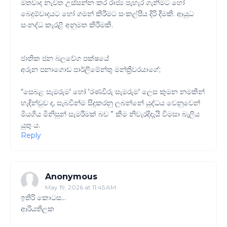
මතවාද නැවත උස්සන්න කර රාජ්‍ය පැහැර ගැනීමට හෝ
බෙදුම්වාදයට හෝ ගමන් කිරීමට සංකල්පීය දිරි දීමකි. ආයුධ
සංනද්ධ කැරළි අනුමත කිරීමකි.
ජාතික ජන බලවේග පක්ෂයේ
අරුන පනාගොඩ පාර්ලිමේන්තු මන්ත්‍රීවරයාගේ;
“සෙබළ සැමරුම' හෝ 'රණවිරු සැමරුම' ලෙස කුමන නමකින්
හැඳින්වුව ද, සැබවින්ම සිදුකරනු ලබන්නේ යුද්ධය වෙනුවෙන්
මියගිය මිනිසුන් සැමරීමක් බව ” කීම නිවැරදිදැයි විමසා බැලිය
යුතු ය.
Reply
Anonymous
May 19, 2026 at 11:45 AM
ඉතිරි කොටස…
ආරියතිලක