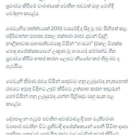
ප්‍රචාරය කිරීමේ වාරණයක් පවතින බවටත් ඔහු මෙහිදී
චෝදනා කළේය.
මෙවැනිම තත්ත්වයක් 2010 වසරේදී ද සිදු වූ බව සිහිපත් කළ
එදිරිමාන්න මහතා, එකල එක්තරා රාජ්‍ය ගුවන් විදුලි
නාලිකාවක සභාපතිවරයකු විසින් "හංසයා" (එකල විපක්ෂ
පොදු අපේක්ෂකයාගේ ලකුණ වූ හංසයා) සම්බන්ධ ගීත
ප්‍රචාරය කිරීම නතර කරන ලෙසට නියෝග කර තිබූ බව ද
පැවසීය.
මෙවැනි තීරණ රජය විසින් සෘජුවම ගනු ලැබුවේද නැතහොත්
රජයට අමුතු විදිහට උදව් කිරීමට උත්සාහ කරන කවුරුන්
හෝ විසින් ගනු ලැබුවේද යන්න පිළිබඳව ඔහු සැක පළ
කළේය.
දේශපාලන ගැටුම් පවතින අවස්ථාවලදී සහ මැතිවරණ
ව්‍යාපාර පවතින විට ප්‍රතිවාදී අපේක්ෂකයන් පෙනී සිටින දෘශ්‍ය
සාහිත්‍ය කොටස් හෝ ගීත රාජ්‍ය මාධ්‍යවලින් ඉවත් කිරීමේ