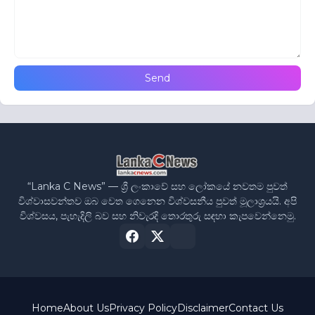
“Lanka C News” — ශ්‍රී ලංකාවේ සහ ලෝකයේ නවතම පුවත්
විශ්වාසවන්තව ඔබ වෙත ගෙනෙන විශ්වසනීය පුවත් මූලාශ්‍රයයි. අපි
විශ්වසය, පැහැදිලි බව සහ නිවැරදි තොරතුරු සඳහා කැපවෙන්නෙමු.
Home
About Us
Privacy Policy
Disclaimer
Contact Us