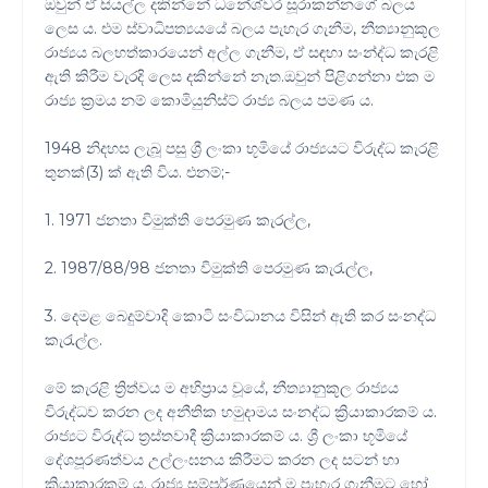
ඔවුන් ඒ සියල්ල දකින්නේ ධනේශ්වර සූරාකන්නගේ බලය
ලෙස ය. එම ස්වාධිපත්‍යයයේ බලය පැහැර ගැනීම, නීත්‍යානුකූල
රාජ්‍යය බලහත්කාරයෙන් අල්ල ගැනීම, ඒ ස‍‍ඳහා සංන්ද්ධ කැරළි
ඇති කිරීම වැරදි ලෙස දකින්නේ නැත.ඔවුන් පිළිගන්නා එක ම
රාජ්‍ය ක්‍රමය නම් කොමියුනිස්ට් රාජ්‍ය බලය පමණ ය.
1948 නිදහස ලැබූ පසු ශ්‍රී ලංකා භූමියේ රාජ්‍යයට විරුද්ධ කැරළි
තුනක්(3) ක් ඇති විය. එනම්;-
1. 1971 ජනතා විමුක්ති පෙරමුණ කැරල්ල,
2. 1987/88/98 ජනතා විමුක්ති පෙරමුණ කැරැල්ල,
3. දෙමළ බෙදුම්වාදි කොටි සංවිධානය විසින් ඇති කර සංනද්ධ
කැරැල්ල.
මේ කැරළි ත්‍රිත්වය ම අභිප්‍රාය වූයේ, නීත්‍යානුකූල රාජ්‍යය
විරුද්ධව කරන ලද අනීතික හමුදාමය සංනද්ධ ක්‍රියාකාරකම් ය.
රාජ්‍යට විරුද්ධ ත්‍රස්තවාදී ක්‍රියාකාරකම් ය. ශ්‍රී ලංකා භූමියේ
දේශපූරණත්වය උල්ලංඝනය කිරීමට කරන ලද සටන් හා
ක්‍රියාකාරකම් ය. රාජ්‍ය සම්පූර්ණයෙන් ම පැහැර ගැනීමට හෝ