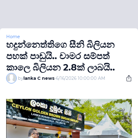
Home
හදුන්නෙත්තිගෙ සීනි බිලියන
පහක් පාඩුයි.. චාමර සම්පත්
කාලෙ බිලියන 2.8ක් ලාබයි..
by
lanka C news
-
6/16/2026 10:00:00 AM