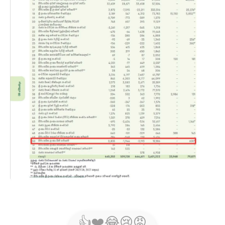
👍
❤️
😂
😢
😡