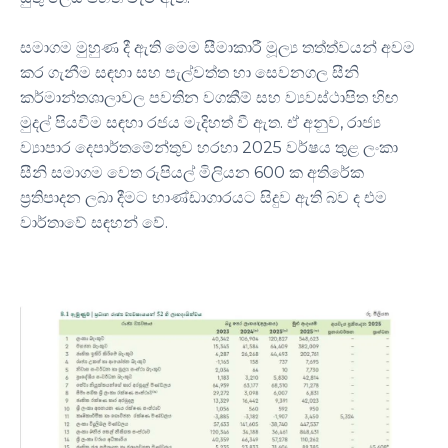
සමාගම මුහුණ දී ඇති මෙම සීමාකාරී මූල්‍ය තත්ත්වයන් අවම
කර ගැනීම සඳහා සහ පැල්වත්ත හා සෙවනගල සීනි
කර්මාන්තශාලාවල පවතින වගකීම් සහ ව්‍යවස්ථාපිත හිඟ
මුදල් පියවීම සඳහා රජය මැදිහත් වී ඇත. ඒ අනුව, රාජ්‍ය
ව්‍යාපාර දෙපාර්තමේන්තුව හරහා 2025 වර්ෂය තුළ ලංකා
සීනි සමාගම වෙත රුපියල් මිලියන 600 ක අතිරේක
ප්‍රතිපාදන ලබා දීමට භාණ්ඩාගාරයට සිදුව ඇති බව ද එම
වාර්තාවේ සඳහන් වේ.