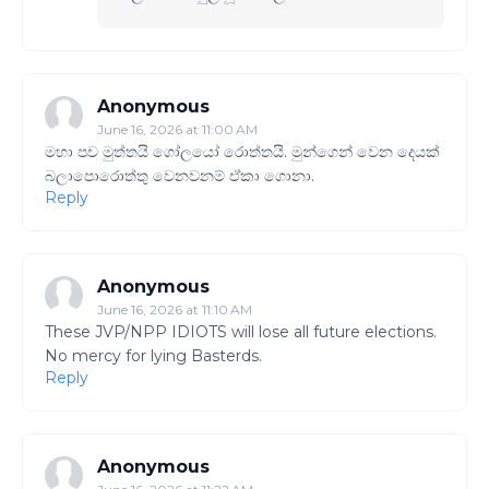
Anonymous
June 16, 2026 at 11:00 AM
මහා පච මුත්තයි ගෝලයෝ රොත්තයි. මුන්ගෙන් වෙන දෙයක්
බලාපොරොත්තු වෙනවනම් ඒකා ගොනා.
Reply
Anonymous
June 16, 2026 at 11:10 AM
These JVP/NPP IDIOTS will lose all future elections.
No mercy for lying Basterds.
Reply
Anonymous