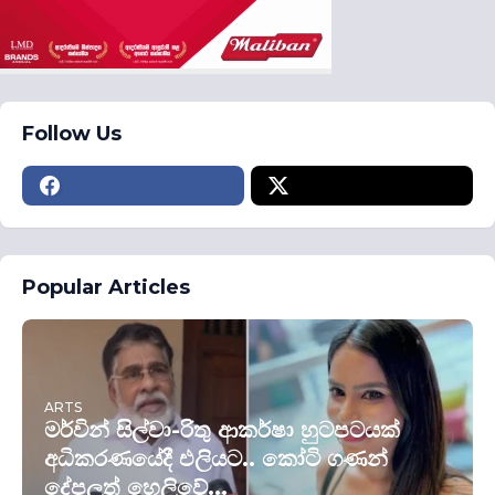
Follow Us
Popular Articles
ARTS
මර්වින් සිල්වා-රිතු ආකර්ෂා හුටපටයක්
අධිකරණයේදී එලියට.. කෝටි ගණන්
දේපලත් හෙලිවේ...