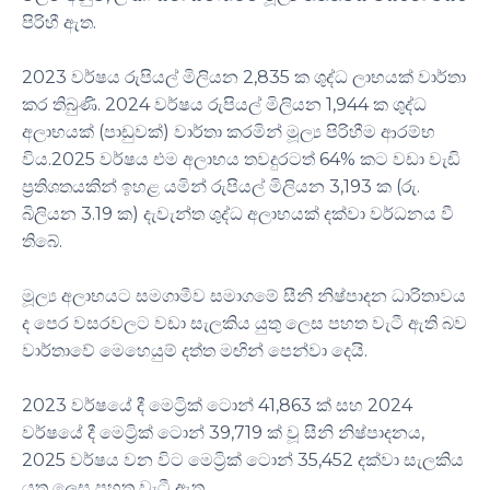
පිරිහී ඇත.
2023 වර්ෂය රුපියල් මිලියන 2,835 ක ශුද්ධ ලාභයක් වාර්තා
කර තිබුණි. 2024 වර්ෂය රුපියල් මිලියන 1,944 ක ශුද්ධ
අලාභයක් (පාඩුවක්) වාර්තා කරමින් මූල්‍ය පිරිහීම ආරම්භ
විය.2025 වර්ෂය එම අලාභය තවදුරටත් 64% කට වඩා වැඩි
ප්‍රතිශතයකින් ඉහළ යමින් රුපියල් මිලියන 3,193 ක (රු.
බිලියන 3.19 ක) දැවැන්ත ශුද්ධ අලාභයක් දක්වා වර්ධනය වී
තිබේ.
මූල්‍ය අලාභයට සමගාමීව සමාගමේ සීනි නිෂ්පාදන ධාරිතාවය
ද පෙර වසරවලට වඩා සැලකිය යුතු ලෙස පහත වැටී ඇති බව
වාර්තාවේ මෙහෙයුම් දත්ත මඟින් පෙන්වා දෙයි.
2023 වර්ෂයේ දී මෙට්‍රික් ටොන් 41,863 ක් සහ 2024
වර්ෂයේ දී මෙට්‍රික් ටොන් 39,719 ක් වූ සීනි නිෂ්පාදනය,
2025 වර්ෂය වන විට මෙට්‍රික් ටොන් 35,452 දක්වා සැලකිය
යුතු ලෙස පහත වැටී ඇත.