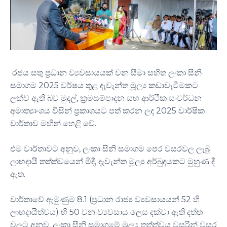
රජය සතු ප්‍රධාන ව්‍යවසායයක් වන සීමා සහිත ලංකා සීනි
සමාගම 2025 වර්ෂය තුළ දැවැන්ත මූල්‍ය කඩාවැටීමකට
ලක්ව ඇති බව මුදල්, ක්‍රමසම්පාදන සහ ආර්ථික සංවර්ධන
අමාත්‍යාංශය විසින් ප්‍රකාශයට පත් කරන ලද 2025 වාර්ෂික
වාර්තාව මඟින් හෙළි වේ.
එම වාර්තාවට අනුව, ලංකා සීනි සමාගම පෙර වසරවල ලැබූ
ලාභදායී තත්ත්වයෙන් මිදී, දැවැන්ත මූල්‍ය අර්බුදයකට මුහුණ දී
ඇත.
වාර්තාවේ ඇමුණුම 8.1 (ප්‍රධාන රාජ්‍ය ව්‍යවසායයන් 52 හි
ලාභදායීත්වය) හි 50 වන ව්‍යවසාය ලෙස දක්වා ඇති දත්ත
වලට අනුව, ලංකා සීනි සමාගමේ මූල්‍ය තත්ත්වය වසරින් වසර