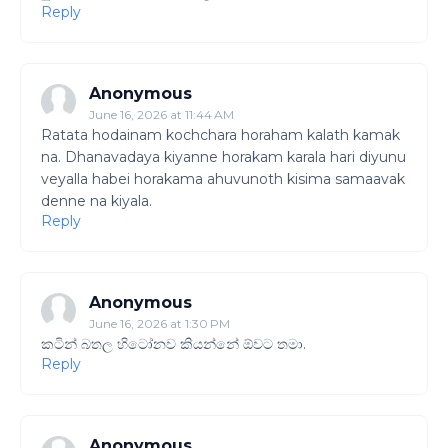
Reply
Anonymous
June 16, 2026 at 11:44 AM
Ratata hodainam kochchara horaham kalath kamak
na. Dhanavadaya kiyanne horakam karala hari diyunu
veyalla habei horakama ahuvunoth kisima samaavak
denne na kiyala.
Reply
Anonymous
June 16, 2026 at 1:30 PM
කටින් බතල හිටෝනව කියන්නේ ඕවට තමා.
Reply
Anonymous