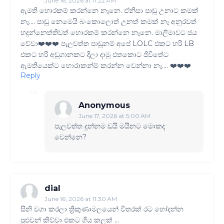
June 16, 2026 at 11:22 AM
ඇමති හොරකම් කරන්නෙ නෑනෙ. ඒනිසා පාඩු උනාට කමක්
නෑ…. පාඩු නෙමෙයි බංකොලොත් උනත් කමක් නෑ අනුරවත්
හදුන්නෙත්තිවත් හොරකම් කරන්නෙ නෑනෙ. මාලිමාවට ජය
වේවා❤️❤️❤️ පැලවත්ත පාඩුනම් අපේ LOLC එකට හරි LB
එකට හරි අඩුගානකට දීලා දාමු එතකොට ජීවිතේට
ඇමතියෙක්ට හොරාකන්ම් කරන්න වෙන්නා නෑ…. ❤️❤️❤️
Reply
Anonymous
June 17, 2026 at 5:00 AM
පැලවත්ත දුන්නම ඩයි මයිනට මොකද
වෙන්නෙ?
dial
June 16, 2026 at 11:30 AM
සිනි වගා කරලා ත්‍රිකුණාමලයෙන් විතරක් රට හෝදන්න
පුළුවන් කිව්වා එකට ගිය කලක් ...