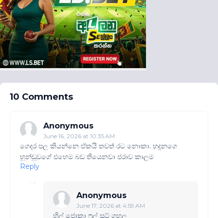
10 Comments
Anonymous
June 16, 2026 at 10:35 AM
ගෙදර පල කියන්නෙ ඒකයි තවත් රට නොකා. හදුනගෙ
හුන්ඩුවගේ එහෙම බඩ තියෙනවා ජරාව කාලම
Reply
Anonymous
June 17, 2026 at 4:59 AM
හිල් ජොකා ෆුල් සූට් ගහල