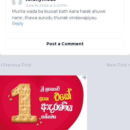
June 16, 2026 at 2:22 PM
Munta wada ba kiuwat bath kana harak ahuwe
nane...thawa aurudu thunak vindawapiyau.
Reply
Post a Comment
Previous Post
Next Post