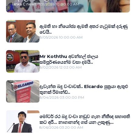
lanka C news
-
7/31/2026 10:00:00 AM
ඇමති හා නියෝජ්‍ය ඇමති අතර ගැටුමක් දරුණු
වෙයි..
8/05/2026 10:00:00 AM
Mr Koththu අවන්හල් ජාලය
සම්පූර්ණයෙන්ම වසා දමයි..
8/02/2026 12:02:00 AM
දැවැන්ත බදු වංචාවක්.. Elcardo පුත‍්‍රයා ඇතුළු
තුනක් රිමාන්ඩ්..
8/04/2026 03:00:00 PM
මෝටර් රථ බදු වංචා නඩුව ගැන නීතීඥ සභාපති
කට අරී... නාගානන්ද ගස් යන ලකුණු...
8/06/2026 03:20:00 AM