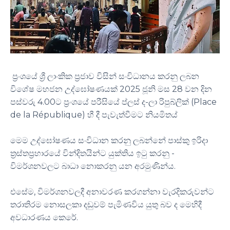
ප්‍රංශයේ ශ්‍රී ලාංකික ප්‍රජාව විසින් සංවිධානය කරනු ලබන
විශේෂ මහජන උද්ඝෝෂණයක් 2025 ජූනි මස 28 වන දින
පස්වරු 4.00ට ප්‍රංශයේ පරීසියේ ප්ලස් ද-ලා රිපුබ්ලික් (Place
de la République) හී දී පැවැත්වීමට නියමිතය්
මෙම උද්ඝෝෂණය සංවිධාන කරනු ලබන්නේ පාස්කු ඉරිදා
ත්‍රස්තප්‍රහාරයේ වින්දිතයින්ට යුක්තිය ඉටු කරනු -
විමර්ශනවලට බාධා නොකරනු යන අරමුණින්ය.
එසේම, විමර්ශනවලදී අනාවරණ කරගන්නා වැරදිකරුවන්ට
තරාතිරම නොසලකා දඩුවම් පැමිණවිය යුතු බව ද මෙහිදී
අවධාරණය කෙරේ.