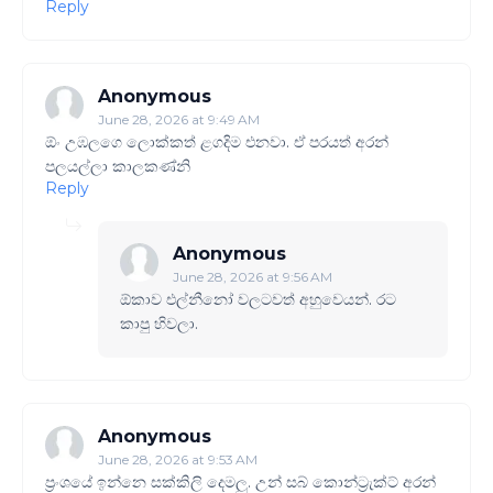
Reply
Anonymous
June 28, 2026 at 9:49 AM
ඕං උඹලගෙ ලොක්කත් ළගදිම එනවා. ඒ පරයත් අරන්
පලයල්ලා කාලකණ්නි
Reply
Anonymous
June 28, 2026 at 9:56 AM
ඕකාව එල්නීනෝ වලටවත් අහුවෙයන්. රට
කාපු හිවලා.
Anonymous
June 28, 2026 at 9:53 AM
ප්‍රංශයේ ඉන්නෙ සක්කිලි දෙමලු. උන් සබ් කොන්ට්‍රැක්ට් අරන්