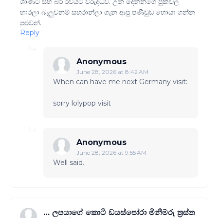
ශාණිට සහ බීරි රවියට විරුද්ධව. උන් දෙන්නගෙ පුකවල්
හාරලා බැලුවනම් සහරාන්ලා ගැන ආපු පණිවුඩ හොයා ගන්න
පුළුවන්.
Reply
Anonymous
June 28, 2026 at 8:42 AM
When can have me next Germany visit:
sorry lolypop visit
Anonymous
June 28, 2026 at 9:55 AM
Well said.
… ලපයාගේ කොටි ඩයස්පෝරා මිනීමරු ත්‍රස්ත