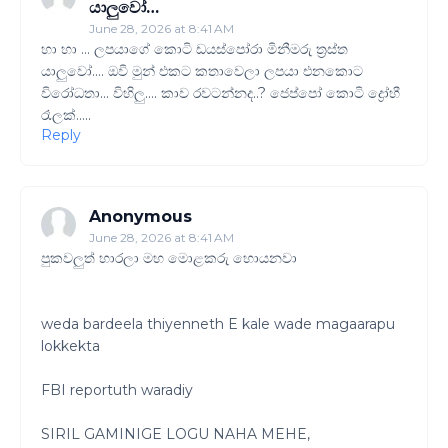
යාලුවෝ…
June 28, 2026 at 8:41 AM
හා හා … ලපයාගේ කොටි ඩයස්පෝරා මිනීමරු ත්‍රස්ත
යාලුවෝ…. ඔවි මුන් එකට කතාවෙලා ලපයා එනකොට
විරෝධතා… විහිලු…. කාව රවටන්නද..? ජෙප්පෝ කොටි ද්‍රෝහී
රෑලක්…..
Reply
Anonymous
June 28, 2026 at 8:41 AM
පුකවලුත් හාරලා මහ මොළකරු හොයනවා
weda bardeela thiyenneth E kale wade magaarapu
lokkekta
FBI reportuth waradiy
SIRIL GAMINIGE LOGU NAHA MEHE,