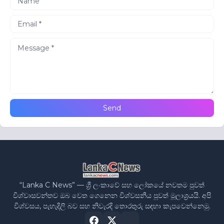
“Lanka C News” — ශ්‍රී ලංකාවේ සහ ලෝකයේ නවතම පුවත්
විශ්වාසවන්තව ඔබ වෙත ගෙනෙන විශ්වසනීය පුවත් මූලාශ්‍රයයි. අපි
විශ්වසය, පැහැදිලි බව සහ නිවැරදි තොරතුරු සඳහා කැපවෙන්නෙමු.