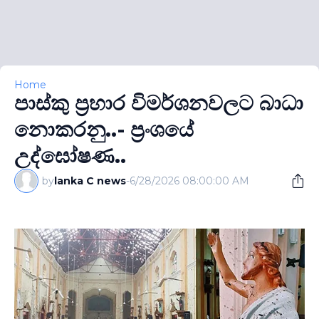
Home
පාස්කු ප්‍රහාර විමර්ශනවලට බාධා
නොකරනු..- ප‍්‍රංශයේ
උද්ඝෝෂණ..
by
lanka C news
-
6/28/2026 08:00:00 AM