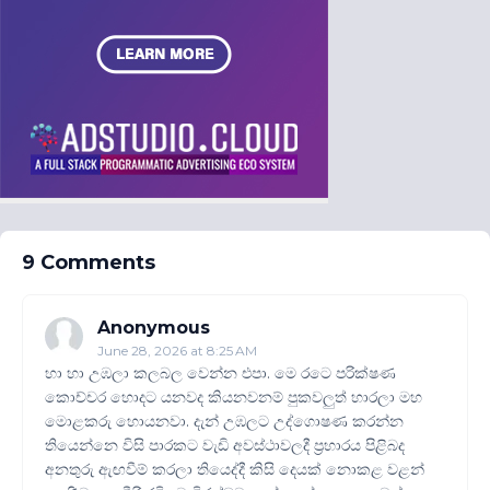
9 Comments
Anonymous
June 28, 2026 at 8:25 AM
හා හා උඹලා කලබල වෙන්න එපා. මෙ රටෙ පරික්ෂණ
කොච්චර හොදට යනවද කියනවනම් පුකවලුත් හාරලා මහ
මොළකරු හොයනවා. දැන් උඹලට උද්ගොෂණ කරන්න
තියෙන්නෙ විසි පාරකට වැඩි අවස්ථාවලදී ප්‍රහාරය පිළිබද
අනතුරු ඇඟවීම් කරලා තියෙද්දී කිසි දෙයක් නොකළ වළන්