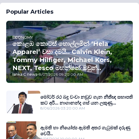
Popular Articles
ECONOMY
කොළඹ කොටස් හොල්ලමින් ‘Hela
Apparel’ වසා දමයි.. Calvin Klein,
Tommy Hilfiger, Michael Kors,
NEXT, Tesco මහන්නේ ඔවුන්..
lanka C news
-
8/07/2026 09:20:00 AM
මෝටර් රථ බදු වංචා නඩුව ගැන නීතීඥ සභාපති
කට අරී... නාගානන්ද ගස් යන ලකුණු...
8/06/2026 03:20:00 AM
ඇමති හා නියෝජ්‍ය ඇමති අතර ගැටුමක් දරුණු
වෙයි..
8/05/2026 10:00:00 AM