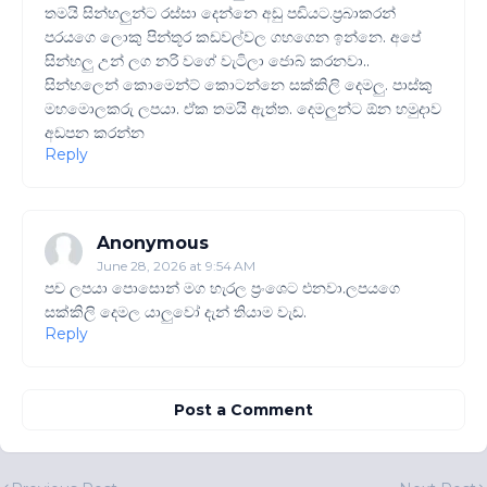
තමයි සින්හලුන්ට රස්සා දෙන්නෙ අඩු පඩියට.ප්‍රබාකරන්
පරයගෙ ලොකු පින්තූර කඩවල්වල ගහගෙන ඉන්නෙ. අපේ
සින්හලු උන් ලග නරි වගේ වැටිලා ජොබ් කරනවා..
සින්හලෙන් කොමෙන්ට් කොටන්නෙ සක්කිලි දෙමලු. පාස්කු
මහමොලකරු ලපයා. ඒක තමයි ඇත්ත. දෙමලුන්ට ඕන හමුදාව
අඩපන කරන්න
Reply
Anonymous
June 28, 2026 at 9:54 AM
පච ලපයා පොසොන් මග හැරල ප්‍රංශෙට එනවා.ලපයගෙ
සක්කිලි දෙමල යාලුවෝ දැන් තියාම වැඩ.
Reply
Post a Comment