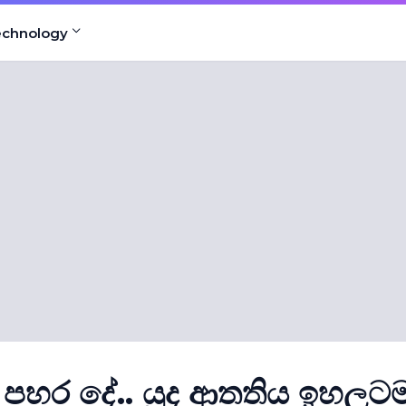
echnology
පහර දේ.. යුද ආතතිය ඉහලටම