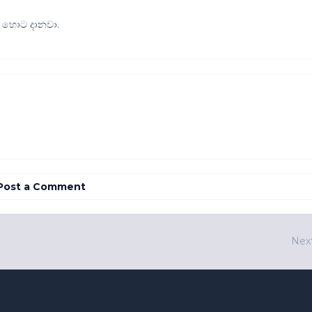
 හොට දානවා.
Post a Comment
Nex