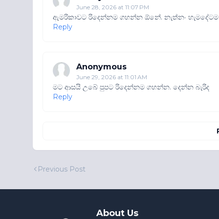
June 28, 2026 at 11:07 PM
ඇමරිකාවට රිදෙන්නම ගහන්න ඕනේ. නැත්නං හැමදේටම
Reply
Anonymous
June 29, 2026 at 11:01 AM
මට ආසයි උබේ පුපට රිදෙන්නම ගහන්න. දෙන්න බැරිද
Reply
Previous Post
About Us