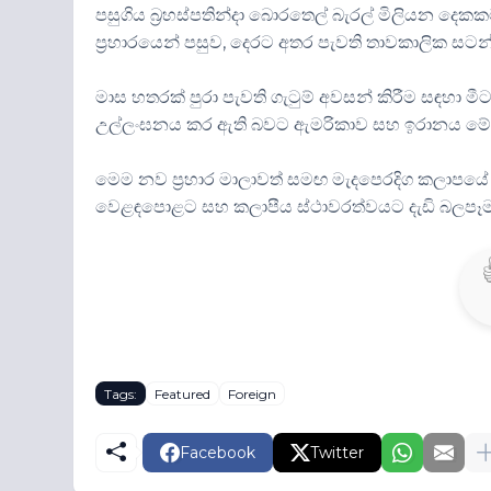
පසුගිය බ්‍රහස්පතින්දා බොරතෙල් බැරල් මිලියන දෙ
ප්‍රහාරයෙන් පසුව, දෙරට අතර පැවති තාවකාලික සටන්
මාස හතරක් පුරා පැවති ගැටුම් අවසන් කිරීම සඳහා
උල්ලංඝනය කර ඇති බවට ඇමරිකාව සහ ඉරානය මේ 
මෙම නව ප්‍රහාර මාලාවත් සමඟ මැදපෙරදිග කලාපයේ
වෙළඳපොළට සහ කලාපීය ස්ථාවරත්වයට දැඩි බලපෑම
Tags:
Featured
Foreign
Facebook
Twitter