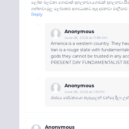
ලෝක බලවතා ගොඩාක් දඟලනවා.ගොඩක් දඟලනවා.සීමාව ඉ
ගන්නවා.මුලු ලෝකෙම අගාධයකට ඇද දමනවා මාලිමාව ශ්
Reply
Anonymous
June 28, 2026 at 11:38 AM
America is a western country .They ha
Iran is a rouge state with fundamentali
gods they cannot be trusted in any
PRESENT DAY FUNDAMENTALIST REGIME 
Anonymous
June 28, 2026 at 1:15 PM
රාජ්‍යය සේවකයො තැපෑලෙන් චන්දෙ දීලා උන්ට 
Anonymous