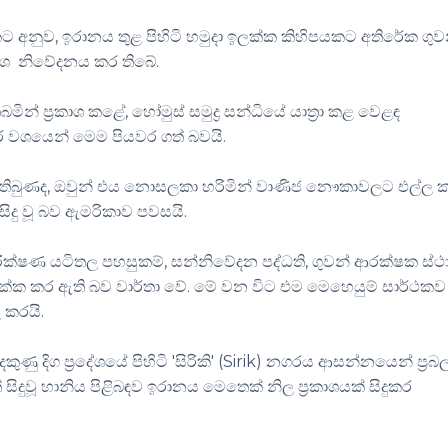
ට අනුව, ඉරානය තුළ පිහිටි හමුදා ඉලක්ක කිහිපයකට අතිරේක ගුව
අංශ නිවේදනය කර තිබේ.
් ප්‍රකාශ කළේ, හෝමුස් සමුද්‍ර සන්ධියේ යාත්‍රා කළ වෙළඳ
ාර වශයෙන් මෙම පියවර ගත් බවයි.
ාව තිබුණද, ඔවුන් එය නොසලකා හරිමින් වාණිජ නෞකාවලට එල්ල
ිදු වූ බව ඇමරිකාව පවසයි.
ිරීක්ෂණ යටිතල පහසුකම්, සන්නිවේදන පද්ධති, ගුවන් ආරක්ෂක ස්ථ
ලක්ක කර ඇති බව වාර්තා වේ. මේ වන විට එම මෙහෙයුම් සාර්ථකව
 කරයි.
ණු දිග ප්‍රදේශයේ පිහිටි 'සිරිකි' (Sirik) නගරය ආසන්නයෙන් ප්‍රබ
සිදුවූ හානිය පිළිබඳව ඉරානය මෙතෙක් නිල ප්‍රකාශයක් සිදුකර