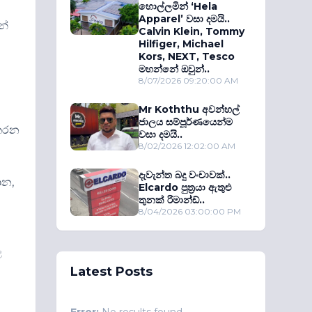
හොල්ලමින් ‘Hela
Apparel’ වසා දමයි..
න්
Calvin Klein, Tommy
Hilfiger, Michael
Kors, NEXT, Tesco
මහන්නේ ඔවුන්..
8/07/2026 09:20:00 AM
Mr Koththu අවන්හල්
ජාලය සම්පූර්ණයෙන්ම
 කරන
වසා දමයි..
8/02/2026 12:02:00 AM
දැවැන්ත බදු වංචාවක්..
ාන,
Elcardo පුත‍්‍රයා ඇතුළු
තුනක් රිමාන්ඩ්..
8/04/2026 03:00:00 PM
ල
Latest Posts