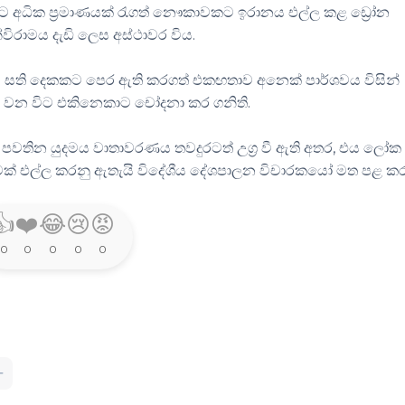
කකට අධික ප්‍රමාණයක් රැගත් නෞකාවකට ඉරානය එල්ල කළ ඩ්‍රෝන
විරාමය දැඩි ලෙස අස්ථාවර විය.
 මීට සති දෙකකට පෙර ඇති කරගත් එකඟතාව අනෙක් පාර්ශවය විසින්
වන විට එකිනෙකාට චෝදනා කර ගනිති.
 පවතින යුදමය වාතාවරණය තවදුරටත් උග්‍ර වී ඇති අතර, එය ලෝක
ක් එල්ල කරනු ඇතැයි විදේශීය දේශපාලන විචාරකයෝ මත පළ කර
👍
❤️
😂
😢
😡
0
0
0
0
0