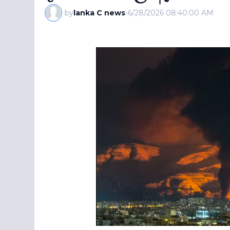
by
lanka C news
-
6/28/2026 08:40:00 AM