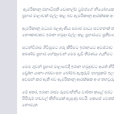
ඇමරිකානු ජනාධිපති ඩොනල්ඩ් ට්‍රම්ප්ගේ නියෝගයක
ප්‍රහාර මාලාවක් එල්ල කළ බව ඇමරිකානු ආරක්ෂක 
ඇමරිකානු මධ්‍යම බලඇණිය සමාජ මාධ්‍ය සටහනක් තබමින
නෞකාවකට ඉරාන හමුදා එල්ල කළ ප්‍රහාරයට ප්‍රතිච
සටන්විරාම ගිවිසුමට ගරු කිරීමට ඉරානයට අවස්ථ
අඛණ්ඩ ප්‍රහාර හේතුවෙන් මෙම දැඩි තීරණය ගැනීමට ස
මෙම ගුවන් ප්‍රහාර මාලාවේදී ඉරාන හමුදාවට අයත් න
ඩ්‍රෝන යානා ගබඩා සහ බෝම්බ ඇතුරුම් පහසුකම් ඉ
අවසන් කර ඇති බව ඇමරිකානු ආරක්ෂක අංශ තහවුරු
මේ අතර, ඉරාන රාජ්‍ය රූපවාහිනිය වාර්තා කළේ එරට දකු
පිපිරුම් හඬවල් කිහිපයක් ඇසුණු බවයි. කෙසේ වෙතත් 
නොමැත.