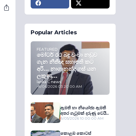
Popular Articles
FEATURED
මෝටර් රථ බදු වංචා නඩුව
ගැන නීතීඥ සභාපති කට
අරී... නාගානන්ද ගස් යන
ලකුණු...
lanka C news
-
8/06/2026 03:20:00 AM
ඇමති හා නියෝජ්‍ය ඇමති
අතර ගැටුමක් දරුණු වෙයි..
8/05/2026 10:00:00 AM
කොළඹ කොටස්