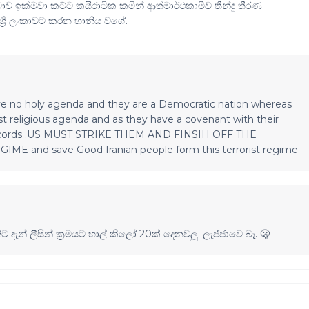
ක්මවා කට්ට කයිරාටික කමින් ආත්මාර්ථකාමීව තීන්දු තීරණ
‍රී ලංකාවට කරන හානිය වගේ.
ve no holy agenda and they are a Democratic nation whereas
st religious agenda and as they have a covenant with their
 accords .US MUST STRIKE THEM AND FINSIH OFF THE
and save Good Iranian people form this terrorist regime
දැන් ලීසින් ක්‍රමයට හාල් කිලෝ 20ක් දෙනවලු. ලැජ්ජාවෙ බෑ. 🫢