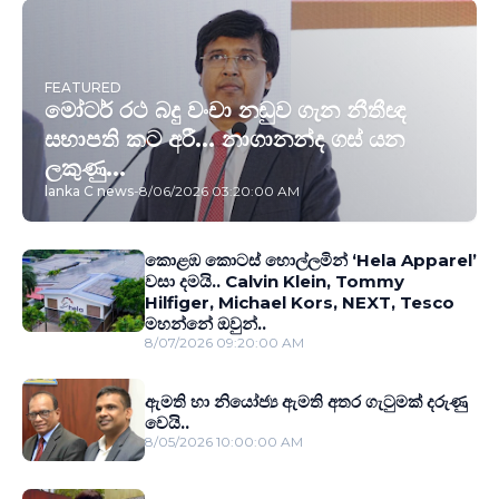
FEATURED
මෝටර් රථ බදු වංචා නඩුව ගැන නීතීඥ
සභාපති කට අරී... නාගානන්ද ගස් යන
ලකුණු...
lanka C news
-
8/06/2026 03:20:00 AM
කොළඹ කොටස් හොල්ලමින් ‘Hela Apparel’
වසා දමයි.. Calvin Klein, Tommy
Hilfiger, Michael Kors, NEXT, Tesco
මහන්නේ ඔවුන්..
8/07/2026 09:20:00 AM
ඇමති හා නියෝජ්‍ය ඇමති අතර ගැටුමක් දරුණු
වෙයි..
8/05/2026 10:00:00 AM