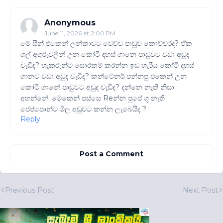
Anonymous
June 11, 2026 at 2:00 PM
මේ සීන් එකෙන් ලන්කාවට වෙච්ච පාඩුව කොච්චරද? ඒක
ගල් අගුරුවලින් උන කෝටි දහස් ගානෙ පාඩුවට වඩා අඩුද
වෑඩිද? හෑකරුන්ට සොරකම් කරන්න ඉඩ හෑරිය කෝටි දහස්
ගානට වඩා අඩුද වෑඩිද? කන්ටේනර් පන්නපු එකෙන් උන
කෝටි ගානේ පාඩුවට අඩුද වෑඩිද? දන්නෙ නෑති නිසා
අහන්නේ. මේකෙන් පස්සෙ Reන්න පුපේ ගූ නෑති
ජෙප්පොන්ට මිල අඩුවට කන්න ලෑබෙයිද ?
Reply
Post a Comment
Previous Post
Next Post