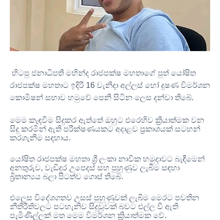
හිටපු ජනාධිපති මහින්ද රාජපක්ෂ මහතාගේ පුත්‍ යෝෂිත
රාජපක්ෂ මහතාට ඉදිරි
16
වැනිදා අල්ලස් හෝ දූෂණ විමර්ශන
කොමිෂන් සභාව හමුවේ පෙනී සිටින ලෙස දන්වා තිබේ
.
මෙම කැඳවීම සිදුකර ඇත්තේ ඔහුට එරෙහිව ක්‍රියාත්මක වන
සිදු කරමින් ඇති පරීක්ෂණයකට අදාළව ප්‍රකාශයක් සටහන්
කරගැනීම සඳහාය
.
යෝෂිත රාජපක්ෂ මහතා ශ්‍රී ලංකා නාවික හමුදාවට බැඳීමෙන්
අනතුරුව
,
වැඩිදුර උපෙදස් සහ පුහුණුව ලැබීම සඳහා
බ්‍රිතාන්‍යය බලා පිටත්ව ගොස් තිබේ
.
එලෙස විදේශගතව උසස් පුහුණුවක් ලැබීම මෙරට පවතින
නීතිරීතිවලට පටහැනිව සිදුවූවක් බවට එල්ල වී ඇති
පැමිණිල්ලක් මත මෙම විමර්ශන ක්‍රියාත්මක වේ
.