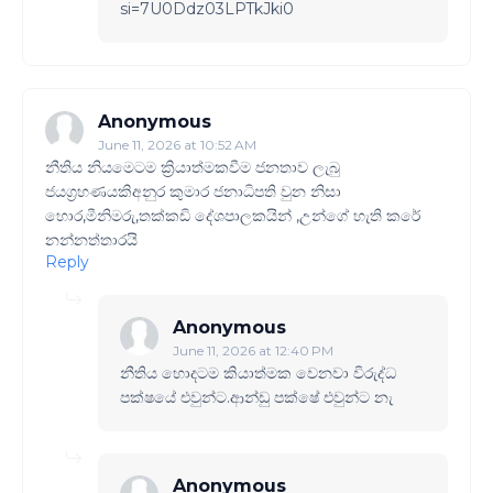
si=7U0Ddz03LPTkJki0
Anonymous
June 11, 2026 at 10:52 AM
නීතිය නියමෙටම ක්‍රියාත්මකවීම ජනතාව ලැබු
ජයග්‍රහණයකිඅනුර කුමාර ජනාධිපති වුන නිසා
හොර,මීනිමරු,තක්කඩි දේශපාලකයින් ,උන්ගේ හැති කරේ
නන්නත්තාරයි
Reply
Anonymous
June 11, 2026 at 12:40 PM
නීතිය හොදටම කියාත්මක වෙනවා විරුද්ධ
පක්ෂයේ එවුන්ට.ආන්ඩු පක්ෂේ එවුන්ට නැ
Anonymous