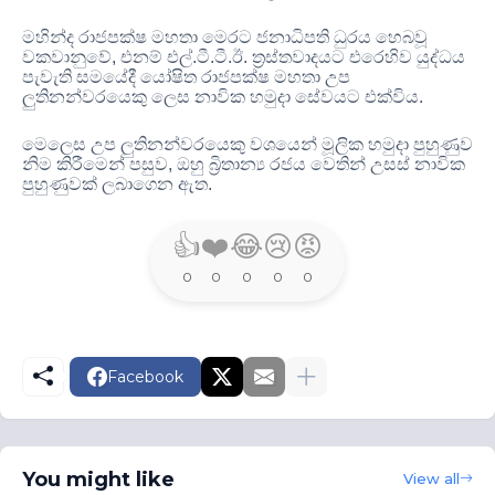
මහින්ද රාජපක්ෂ මහතා මෙරට ජනාධිපති ධුරය හෙබවූ
වකවානුවේ
,
එනම් එල්
.
ටී
.
ටී
.
ඊ
.
ත්‍රස්තවාදයට එරෙහිව යුද්ධය
පැවැති සමයේදී යෝෂිත රාජපක්ෂ මහතා උප
ලුතිනන්වරයෙකු ලෙස නාවික හමුදා සේවයට එක්විය
.
මෙලෙස උප ලුතිනන්වරයෙකු වශයෙන් මූලික හමුදා පුහුණුව
නිම කිරීමෙන් පසුව
,
ඔහු බ්‍රිතාන්‍ය රජය වෙතින් උසස් නාවික
පුහුණුවක් ලබාගෙන ඇත
.
👍
❤️
😂
😢
😡
0
0
0
0
0
Facebook
You might like
View all