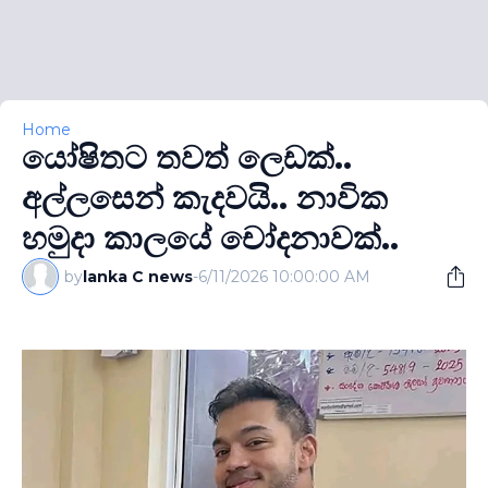
Home
යෝෂිතට තවත් ලෙඩක්..
අල්ලසෙන් කැදවයි.. නාවික
හමුදා කාලයේ චෝදනාවක්..
by
lanka C news
-
6/11/2026 10:00:00 AM