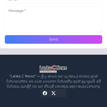
“Lanka C News” — ශ්‍රී ලංකාවේ සහ ලෝකයේ නවතම පුවත්
විශ්වාසවන්තව ඔබ වෙත ගෙනෙන විශ්වසනීය පුවත් මූලාශ්‍රයයි. අපි
විශ්වසය, පැහැදිලි බව සහ නිවැරදි තොරතුරු සඳහා කැපවෙන්නෙමු.