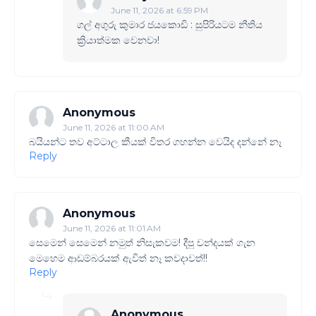
June 11, 2026 at 6:59 PM
ගල් අගුරු කුමාර ජයකොඩි : සුපිරියටම නීතිය
ක්‍රියාත්මක වෙනවා!
Anonymous
June 11, 2026 at 11:00 AM
බයියන්ට තව අට්ටාල කීයක් විතර ගහන්න වෙයිද දන්නේ නෑ
Reply
Anonymous
June 11, 2026 at 11:01 AM
සෙමෙන් සෙමෙන් නමුත් නිසැකවම! දීපු චන්දයක් ගැන
මෙහෙම ආඩම්බරයක් ඇවිත් නෑ කවදාවත්!!
Reply
Anonymous