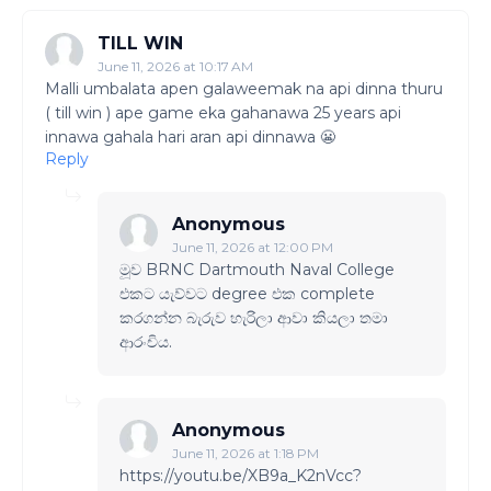
TILL WIN
June 11, 2026 at 10:17 AM
Malli umbalata apen galaweemak na api dinna thuru
( till win ) ape game eka gahanawa 25 years api
innawa gahala hari aran api dinnawa 😬
Reply
Anonymous
June 11, 2026 at 12:00 PM
මූව BRNC Dartmouth Naval College
එකට යැව්වට degree එක complete
කරගන්න බැරුව හැරිලා ආවා කියලා තමා
ආරංචිය.
Anonymous
June 11, 2026 at 1:18 PM
https://youtu.be/XB9a_K2nVcc?