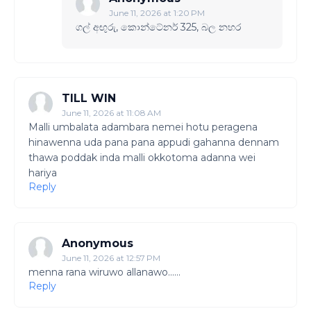
June 11, 2026 at 1:20 PM
ගල් අඟුරු, කොන්ටේනර් 325, බල නහර
TILL WIN
June 11, 2026 at 11:08 AM
Malli umbalata adambara nemei hotu peragena
hinawenna uda pana pana appudi gahanna dennam
thawa poddak inda malli okkotoma adanna wei
hariya
Reply
Anonymous
June 11, 2026 at 12:57 PM
menna rana wiruwo allanawo......
Reply