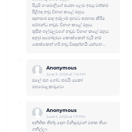
පියුමි හංසමාලිගේ අයතා ලෙස ඉපයූ වත්කම්
පිළිබඳ නඩු විභාග කළේ ඔහුය.
ඥානසාර සාදු ඉස්ලාම් දහමට අපහාස කිරීම
සම්බන්ධ නඩුව විභාග කළේ ඔහුය.
තුසිත හල්ඔලුවගේ නඩුව විභාග කළේ ඔහුය
අනුර සහෝදරයා කොක්කෙන් බැයි නම්
කෙක්කෙන් හරි නඩු විසඳන්නයි යන්නෙ....
Anonymous
June 3, 2026 at 1:14 PM
සලේ සහ ගෝට තමයි යකෝ
මහමොළකරුවො
Anonymous
June 3, 2026 at 1:17 PM
අනීතික තීන්දු දෙන විනිසුරුවන් මතක තියා
ගනිල්ලා.