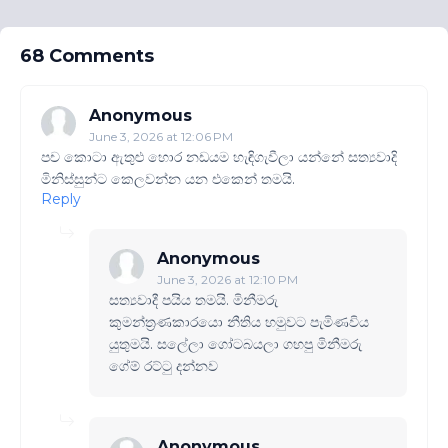
68 Comments
Anonymous
June 3, 2026 at 12:06 PM
පච කොටා ඇතුළු හොර නඩයම හැඳිගැවීලා යන්නේ සත්‍යවාදි
මිනිස්සුන්ට කෙලවන්න යන එකෙන් තමයි.
Reply
Anonymous
June 3, 2026 at 12:10 PM
සත්‍යවාදී පයිය තමයි. මිනීමරු
කුමන්ත්‍රණකාරයො නීතිය හමුවට පැමිණවිය
යුතුමයි. සලේලා ගෝටබයලා ගහපු මිනීමරු
ගේම් රට්ටු දන්නව
Anonymous