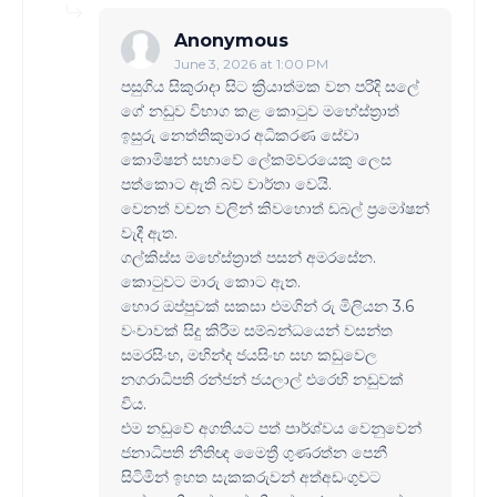
Anonymous
June 3, 2026 at 1:00 PM
පසුගිය සිකුරාදා සිට ක්‍රියාත්මක වන පරිදි සලේ
ගේ නඩුව විභාග කළ කොටුව මහේස්ත්‍රාත්
ඉසුරු නෙත්තිකුමාර අධිකරණ සේවා
කොමිෂන් සභාවේ ලේකම්වරයෙකු ලෙස
පත්කොට ඇති බව වාර්තා වෙයි.
වෙනත් වචන වලින් කිවහොත් ඩබල් ප්‍රමෝෂන්
වැදී ඇත.
ගල්කිස්ස මහේස්ත්‍රාත් පසන් අමරසේන.
කොටුවට මාරු කොට ඇත.
හොර ඔප්පුවක් සකසා එමගින් රු මිලියන 3.6
වංචාවක් සිදු කිරීම සම්බන්ධයෙන් වසන්ත
සමරසිංහ, මහින්ද ජයසිංහ සහ කඩුවෙල
නගරාධිපති රන්ජන් ජයලාල් එරෙහි නඩුවක්
විය.
එම නඩුවේ අගතියට පත් පාර්ශ්වය වෙනුවෙන්
ජනාධිපති නීතිඥ මෛත්‍රී ගුණරත්න පෙනී
සිටිමින් ඉහත සැකකරුවන් අත්අඩංගුවට