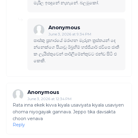
මැරිල ඉපදුනේ නැහැනේ. බලමුකෝ.
Anonymous
June 3, 2026 at 9:34 PM
පාස්කු ප්‍රහාරයේ මරාගන මැරුන ත්‍රස්තයන් දෙ
න්නෙක්ගෙ පියාවූ ඊබ්‍රහිම් හජ්ජියාර් ජවිපෙ ජාති
ක ලැයිස්තුවෙන් පාර්ලිමේන්තුවට එන්ඩ සිටි එ
කෙකි.
Anonymous
June 3, 2026 at 12:34 PM
Rata inna ekek kivva kiyala usaviyata kiyala usaviyen
ohoma niyogayak gannava. Jeppo tika davsakta
choon venava
Reply