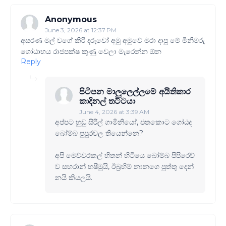
Anonymous
June 3, 2026 at 12:37 PM
අසරණ මල් වගේ කිරි දරුවෝ අමු අමුවේ මරා දාපු මේ මිනීමරු
ගෝඨාභය රාජපක්ෂ කුණු වෙලා මැරෙන්න ඕන
Reply
පිටිපන මාලුලෙල්ලමේ අයිතිකාර
කාදිනල් තට්ටයා
June 4, 2026 at 3:39 AM
අප්පට හුඩු සිරිල් ගාමිනියෝ, එතකොට ගෝඨද
බෝම්බ පුපුරවල තියෙන්නෙ?
අපි මෙච්චරකල් හිතන් හිටියෙ බෝම්බ පිපිරෙව්
ව සහරාන් හෂීමුයි, ඊබ්‍රහිම් නානගෙ පුත්තු දෙන්
නයි කියලයි.