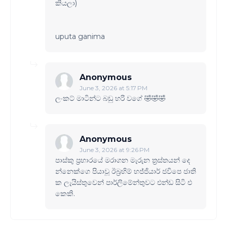
කියලා)
uputa ganima
Anonymous
June 3, 2026 at 5:17 PM
ලංකට් මාටින්ට බඩු හරි වගේ 🤣🤣🤣
Anonymous
June 3, 2026 at 9:26 PM
පාස්කු ප්‍රහාරයේ මරාගන මැරුන ත්‍රස්තයන් දෙ
න්නෙක්ගෙ පියාවූ ඊබ්‍රහිම් හජ්ජියාර් ජවිපෙ ජාති
ක ලැයිස්තුවෙන් පාර්ලිමේන්තුවට එන්ඩ සිටි එ
කෙකි.