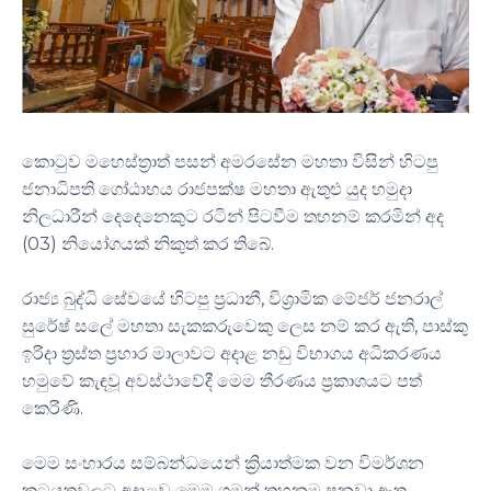
කොටුව මහෙස්ත්‍රාත් පසන් අමරසේන මහතා විසින් හිටපු
ජනාධිපති ගෝඨාභය රාජපක්ෂ මහතා ඇතුළු යුද හමුදා
නිලධාරීන් දෙදෙනෙකුට රටින් පිටවීම තහනම් කරමින් අද
(03) නියෝගයක් නිකුත් කර තිබේ.
රාජ්‍ය බුද්ධි සේවයේ හිටපු ප්‍රධානී, විශ්‍රාමික මේජර් ජනරාල්
සුරේෂ් සලේ මහතා සැකකරුවෙකු ලෙස නම් කර ඇති, පාස්කු
ඉරිදා ත්‍රස්ත ප්‍රහාර මාලාවට අදාළ නඩු විභාගය අධිකරණය
හමුවේ කැඳවූ අවස්ථාවේදී මෙම තීරණය ප්‍රකාශයට පත්
කෙරිණි.
මෙම සංහාරය සම්බන්ධයෙන් ක්‍රියාත්මක වන විමර්ශන
කටයුතුවලට අදාළව මෙම ගමන් තහනම පනවා ඇත.