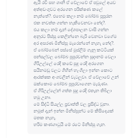
ඇයි රවී සහ ශානි ඒ වේලාවේ ඒ පවුලේ අයව
අත්අඩංගුවට අරගෙන පරික්ෂණ කලේ
නැත්තේ?. එහෙම කලා නම් බෝම්බ පුපුරන
එක නවත්ත ගන්න හැකිවෙනවා නේද?.
එය කලා නම් දැන් දේශපාලන වාසි ගන්න
අනුරට පිස්සු කෙලින්නෙ බැරි වෙනවා වගේම
අර අසරණ මිනිස්සු මැරෙන්නේ නැහැ නේද?.
ඒ බෝම්බෙන් පස්සේ මුස්ලිම් ගෑනු කට්ටියක්
පන්සල්වල බෝම්බ පුපුරවන්න සූදානම් වෙලා
ගිරිඋල්ලේ රෙදි කඩේ සුදු රෙදි අරගෙන
සයිනමඩු වලට ගිහින් හැංගිලා ඉන්න කොට
ආරක්ෂක අංශවලින් වැටලුවා. ඒ වේලාවේ උන්
ඔක්කොම බෝම්බ පුපුරවාගෙන මැරුණා.
ඒ ගිරිඋල්ලේන් ගත්ත සුදු රෙදි එතැන තිබිලා
හමු උනා.
මේ සිද්ධි සියල්ල ප්‍රවෘත්ති වල ප්‍රසිද්ධ වුනා.
නමුත් දැන් ඉන්න මිනිස්සුන්ට මේ කිසිදෙයක්
මතක නැහැ.
හරිම කණගාටුයි මේ රටේ මිනිස්සු ගැන.