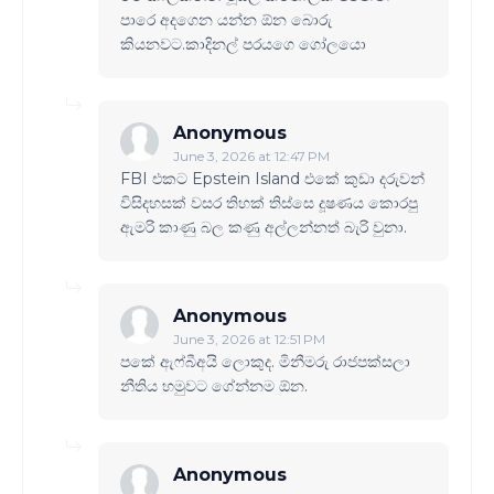
පාරෙ අදගෙන යන්න ඕන බොරු
කියනවට.කාදිනල් පරයගෙ ගෝලයො
Anonymous
June 3, 2026 at 12:47 PM
FBI එකට Epstein Island එකේ කුඩා දරුවන්
විසිදහසක් වසර තිහක් තිස්සෙ දූෂණය කොරපු
ඇමරි කාණු බල කණු අල්ලන්නත් බැරි වුනා.
Anonymous
June 3, 2026 at 12:51 PM
පකේ ඇෆ්බීඅයි ලොකුද. මිනීමරු රාජපක්සලා
නීතිය හමුවට ගේන්නම ඕන.
Anonymous