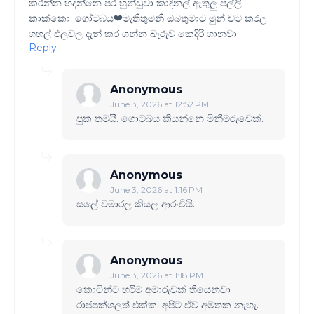
කරන්න හදන්නෙ පර හුන්ඩුවා කාදිනල් ඇතුලු පල්ලි
කාක්කො. ගෝටබය❤මැතිතුමනි ඔබතුමාට මුන් වට කරල
ගහල් එලවල දැන් කර ගන්න බැරුව කෙදිරි ගානවා.
Reply
Anonymous
June 3, 2026 at 12:52 PM
පුක තමයි. ගොටබය කියන්නෙ මිනීමරුවෙක්.
Anonymous
June 3, 2026 at 1:16 PM
සලේ වමාරල කියල ආරංචියි.
Anonymous
June 3, 2026 at 1:18 PM
කොටින්ට හරිම අමාරුවක් තියෙනවා
රාජපක්ශලත් එක්ක. අපිට ඒව අමතක නැහැ.