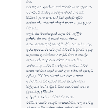
විය.
එම නඩුවේ අගතියට පත් පාර්ශ්වය වෙනුවෙන්
ජනාධිපති නීතිඥ මෛත්‍රී ගුණරත්න පෙනී
සිටිමින් ඉහත සැකකරුවන් අත්අඩංගුවට
ගන්නා නියෝගයක් නිකුත් කරන ලෙස ඉල්ලා
සිටියේය.
ගල්කිස්ස මහේස්ත්‍රාත් ලෙස එම ඉල්ලීම
ප්‍රතික්ෂේප කළේ පසන් අමරසේනය
කොටහේන ප්‍රදේශයේදී සියදිවි නසාගත් පාසල්
දැරිය අපයෝජනයට ලක් කිරීමේ සිද්ධියට අදාළ
සැකකාර ගුරුවරයාගේ නඩුව විභාග කළේද
ඔහුය. එකී ගුරුවරයා ණ්ඵ්ඵ් අයෙක් විය.
තණකොළ කැපීමේ යන්ත්‍රයට භාවිතා කිරීම
සඳහා ඉන්ධන කෑන් හයක් ළඟ තබාගත් අයකුට
රුපියල් 2500ක දඩයක් සහ මාස දෙකක
අනිවාර්යය සිර දඬුවම් නියම කළේද ඔහුය.
පිල්ලයාන්ගේ නඩුවේ වැඩි කොටසක් විභාග
වූයේ ඔහු ඉදිරියේය.
අල්ලස් කොමිසම විසින් සිදු කරන
විමර්ශනයකට අදාළව සැකකරුවකු ලෙස හිටපු
අමාත්‍ය රාජිත සේනාරත්න අත්අඩංගුවට