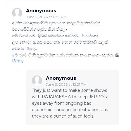
Anonymous
June 3, 2026 at 12:13 PM
ඇත්ත හොඳාකාරවම දැනගෙන ඉස්ලාම් අන්තවාදීන්
එහෙම්පිටින්ම පැත්තකින් තියලා
මේ වගේ බොරුවක් සමාජගත කරනවා කියන්නෙ
ලප කොටා ඇතුළු සෙට් එක මොන තරම් තක්කඩි රැලක්
වෙන්න ඕනද...
මේ රටේ මිනිස්සුන්ට ඕක තේරෙන්නෙ නෑනෙ.ගොං හැත්ත. 🤮
Reply
Anonymous
June 3, 2026 at 12:21 PM
They just want to make some shows
with RAJAPAKSHA to keep JEPPO's
eyes away from ongoing bad
economical and political situations, as
they are a bunch of such fools.