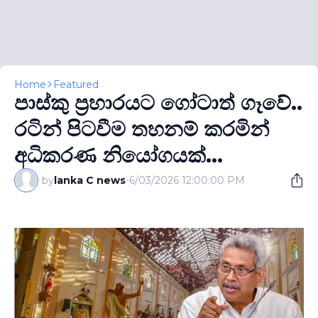
Home
Featured
පාස්කු ප‍්‍රහාරයට ගෝටාත් ගෑවේ..
රටින් පිටවීම තහනම් කරමින්
අධිකරණ නියෝගයක්...
by
lanka C news
-
6/03/2026 12:00:00 PM