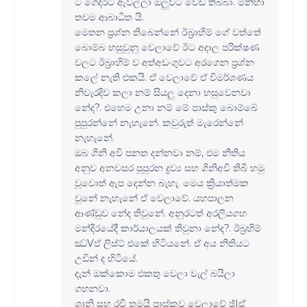
ට ගෙදරට ඇවිල්ලා ඔලුවට වෙඩි තිබ්බා. මිනිහා
තවම ආබාධිත යි.
මෙතන ප්‍රශ්න තිබෙන්නේ ඊබ්‍රාහිම් ගේ වත්තේ
බොම්බ හසුවුනු වෙලාවේ ඊට අදාල පරික්ෂණ
වලට ඊබ්‍රාහිම් ව අත්අඩංගුවට අරගෙන ප්‍රශ්න
කලේ නැති එකයි. ඒ වෙලාවේ ඒ විමර්ශණය
නිවැරදිව කලා නම් සියලු දෙනා හසුවෙනවා
නේද?. එහෙම උනා නම් මේ පාස්කු බොම්බේ
පුපුරන්නේ නැහැනේ. කවුරුත් මැරෙන්නේ
නැහැනේ.
ඔබ ගිනි අවි පනත දන්නවා නම්, එම නීතිය
අනුව අනවසර පුපුරන ද්‍රව්‍ය සහ ගිනිඅවි තිබී හමු
වූවොත් ඇප දෙන්න බැහැ. මෙය ක්‍රියාත්මක
වුනේ නැහැනේ ඒ වෙලාවේ. යහපාලන
ආණ්ඩුව නේද තිවුනේ. අනුරටත් අරලියගහ
මන්දිරයේදී කාර්යාලයක් තිවුනා නේද?. ඊබ්‍රහිම්
ඣ්Vඵ් ලිස්ට් එකේ හිටියනේ. ඒ අය නීතියට
උඩින් ද හිටියේ.
දැන් ඔක්කොම එකතු වෙලා වැල් බයිලා
ගහනවා.
ශානි සහ රවී තමයි පාස්කුව වෙලාවේ ඡ්Iඪ්