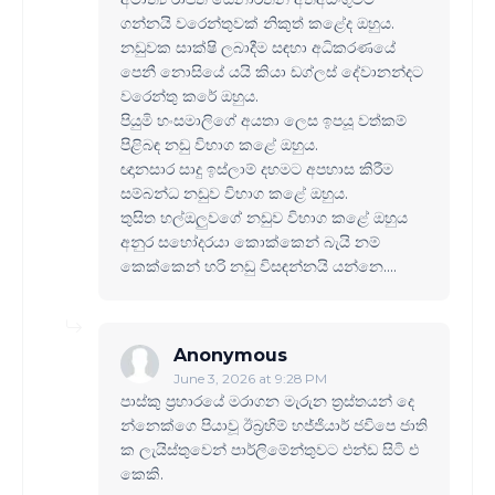
ගන්නයි වරෙන්තුවක් නිකුත් කළේද ඔහුය.
නඩුවක සාක්ෂි ලබාදීම සඳහා අධිකරණයේ
පෙනී නොසියේ යයි කියා ඩග්ලස් දේවානන්දට
වරෙන්තු කරේ ඔහුය.
පියුමි හංසමාලිගේ අයතා ලෙස ඉපයූ වත්කම්
පිළිබඳ නඩු විභාග කළේ ඔහුය.
ඥානසාර සාදු ඉස්ලාම් දහමට අපහාස කිරීම
සම්බන්ධ නඩුව විභාග කළේ ඔහුය.
තුසිත හල්ඔලුවගේ නඩුව විභාග කළේ ඔහුය
අනුර සහෝදරයා කොක්කෙන් බැයි නම්
කෙක්කෙන් හරි නඩු විසඳන්නයි යන්නෙ....
Anonymous
June 3, 2026 at 9:28 PM
පාස්කු ප්‍රහාරයේ මරාගන මැරුන ත්‍රස්තයන් දෙ
න්නෙක්ගෙ පියාවූ ඊබ්‍රහිම් හජ්ජියාර් ජවිපෙ ජාති
ක ලැයිස්තුවෙන් පාර්ලිමේන්තුවට එන්ඩ සිටි එ
කෙකි.