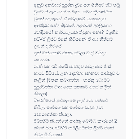
අනුව අනවසර පුපුරන ද්‍රව්‍ය සහ ගිනිඅවි තිබී හමු
වූවොත් ඇප දෙන්න බැහැ. මෙය ක්‍රියාත්මක
වුනේ නැහැනේ ඒ වෙලාවේ. යහපාලන
ආණ්ඩුව නේද තිවුනේ. අනුරටත් අරලියගහ
මන්දිරයේදී කාර්යාලයක් තිවුනා නේද?. ඊබ්‍රහිම්
ඣ්Vඵ් ලිස්ට් එකේ හිටියනේ. ඒ අය නීතියට
උඩින් ද හිටියේ.
දැන් ඔක්කොම එකතු වෙලා වැල් බයිලා
ගහනවා.
ශානි සහ රවී තමයි පාස්කුව වෙලාවේ ඡ්Iඪ්
භාරව සිටියේ. උන් දෙන්නා දන්නවා පාස්කුව ට
කලින් (මතක තබාගන්න - පාස්කු බොම්බ
පුපුරවන්න මාස දෙක තුනකට විතර කලින්
කියලා).
ඊබ්රහීම්ගේ පුත්තලමේ ලැක්ටො වත්තේ
තිබිලා බෝම්බ සහ බෝම්බ සාදන ද්‍රව්‍ය
සොයාගත්තා කියලා.
ඊබ්රහීම් කියන්නේ පාස්කු බෝම්බ කාරයෝ 2
ක්ගේ පියා. ඣ්Vඵ් පාර්ලිමේන්තු ලිස්ට් එකේ
හිටපු මිනිහෙක්.