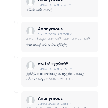
June 3, 2026 at 12:13 PM
මෝඩ ජෙපි ආතල්
Anonymous
June 3, 2026 at 12:36 PM
ගෝඨාත් ගෑවේ නෙමෙයි යකෝ ගෝඨා තමයි
ඕක කළේ මරු පඩංගු ලිවිල්ල
පතිරණ ගලප්පත්ති
June 3, 2026 at 12:49 PM
මුස්ලිම් extremistsලාව කුලප්පු කොරල
පරිසරය හදල දුන්නෙ රාජපක්කල.
Anonymous
June 3, 2026 at 12:58 PM