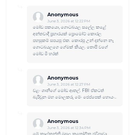
Anonymous
June 3, 2026 at 12:22 PM
මෝඩ පකයො, ගොටබයල සලේල කළේ
අන්තවාදී ප්‍රහාරයක් ප්‍රොමෝට් කොරල
පහසුකම් සපයපු එක. කොරපු උන් දන්නෙ නෑ
ගොටබයලගෙ ගේමක් කියල. තොපි වගේ
මෝඩ මී හරක්
Anonymous
June 3, 2026 at 12:27 PM
වළං ශානිගේ මෝඩ ආතල්‍‍. FBI ඒකටත්
බැරිවුන මහ මොලකරු මේං ජෙප්පෙක් හොයං..
Anonymous
June 3, 2026 at 12:34 PM
මේ කාල්කන්නි මූසල කතෝලික ජවිපාවා