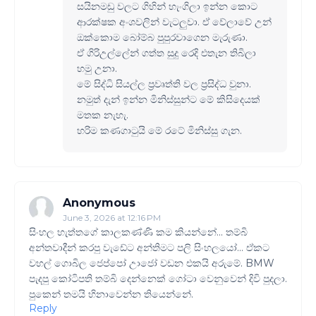
සයිනමඩු වලට ගිහින් හැංගිලා ඉන්න කොට
ආරක්ෂක අංශවලින් වැටලුවා. ඒ වේලාවේ උන්
ඔක්කොම බෝම්බ පුපුරවාගෙන මැරුණා.
ඒ ගිරිඋල්ලේන් ගත්ත සුදු රෙදි එතැන තිබිලා
හමු උනා.
මේ සිද්ධි සියල්ල ප්‍රවෘත්ති වල ප්‍රසිද්ධ වුනා.
නමුත් දැන් ඉන්න මිනිස්සුන්ට මේ කිසිදෙයක්
මතක නැහැ.
හරිම කණගාටුයි මේ රටේ මිනිස්සු ගැන.
Anonymous
June 3, 2026 at 12:16 PM
සිංහල හැත්ත‌ගේ කාලකණ්ණි කම කියන්න‍‍ේ... තම්බි
අන්තවාදීන් කරපු වැ‌ඩේට අන්තිමට පලි සිංහලයෝ‍‍‍... ඒකට
වහල් ගොබිල ජෙප්පෝ උාජෝ වඩන එකයි අරුමේ. BMW
පැදපු කෝටිපති තම්බි දෙන්නෙක් ගෝටා වෙනුවෙන් දිවි පුදලා‍‍.
පුකෙන් තමයි හිනාවෙන්න තියෙන්නේ.
Reply