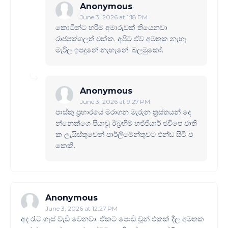
Anonymous
June 3, 2026 at 1:18 PM
කොටින්ට හරිම අමාරුවක් තියෙනවා
රාජපක්ශලත් එක්ක. අපිට ඒව අමතක නැහැ.
මැරිල ඉපදුනේ නැහැනේ. බලමුකෝ.
Anonymous
June 3, 2026 at 9:27 PM
පාස්කු ප්‍රහාරයේ මරාගන මැරුන ත්‍රස්තයන් දෙ
න්නෙක්ගෙ පියාවූ ඊබ්‍රහිම් හජ්ජියාර් ජවිපෙ ජාති
ක ලැයිස්තුවෙන් පාර්ලිමේන්තුවට එන්ඩ සිටි එ
කෙකි.
Anonymous
June 3, 2026 at 12:27 PM
අද රෑට ගෑස් වැඩි වෙනවා. ඒකට පොඩි චූන් එකක් දීල අමතක