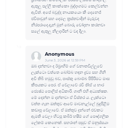
ඇතුලු පල්ලි කාක්කො බුද්දාගමට කෙල්වන්න
ඇවිත්. අපේ බවුද්ද නායකයො කී දෙනෙජ්
ජවිපාවුන් සහ දෙමල ත්‍රස්තවාදින් මැරුවද
නිරපරාදෙ.දැන් මුන් බොරු චෝදනා කරනවා
සලේ ඇතුලු නිලදාරීන් ට වද දීලා.
Anonymous
June 3, 2026 at 12:59 PM
ඔබ දන්නවා ද ඊබ්‍රාහිම් ගේ වනාතවිල්ලුවේ
ලැක්ටො වත්තෙ බෝම්බ හඳන ද්‍රව්‍ය සහ ගිනි
අවි තිබි හමුවු බව, පාස්කු බොම්බ පිපිරීමට මාස
කීපයකට පෙර. ඒ වේලාවේ රවී ඡ්Iඪ් ය භාර
ජ්‍යෙෂ්ඨ පොලිස් අධිකාරි. ශානි එහි අධ්‍යක්ෂක.
මේ දෙන්න ම දන්නවා ඒ විස්තර ය. ලැක්ටො
වත්ත ගැන ඔත්තුව ආවේ මාවනැල්ලේ බුදුපිළිම
කඩාපු වේලාවේ. ඒ ඔත්තුව දුන්නේ එවකට
ඇමති වෙලා හිටපු කබීර් හෂීම් ගේ පෞද්ගලික
ලේකම් කෙනෙක්. සහරාන් පසුව ඒ මනුස්සයා