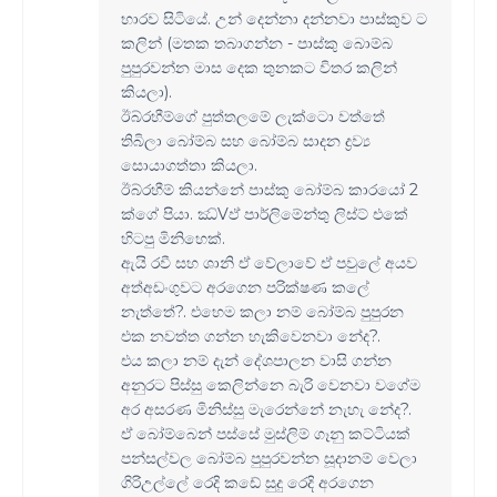
භාරව සිටියේ. උන් දෙන්නා දන්නවා පාස්කුව ට
කලින් (මතක තබාගන්න - පාස්කු බොම්බ
පුපුරවන්න මාස දෙක තුනකට විතර කලින්
කියලා).
ඊබ්රහීම්ගේ පුත්තලමේ ලැක්ටො වත්තේ
තිබිලා බෝම්බ සහ බෝම්බ සාදන ද්‍රව්‍ය
සොයාගත්තා කියලා.
ඊබ්රහීම් කියන්නේ පාස්කු බෝම්බ කාරයෝ 2
ක්ගේ පියා. ඣ්Vඵ් පාර්ලිමේන්තු ලිස්ට් එකේ
හිටපු මිනිහෙක්.
ඇයි රවී සහ ශානි ඒ වේලාවේ ඒ පවුලේ අයව
අත්අඩංගුවට අරගෙන පරික්ෂණ කලේ
නැත්තේ?. එහෙම කලා නම් බෝම්බ පුපුරන
එක නවත්ත ගන්න හැකිවෙනවා නේද?.
එය කලා නම් දැන් දේශපාලන වාසි ගන්න
අනුරට පිස්සු කෙලින්නෙ බැරි වෙනවා වගේම
අර අසරණ මිනිස්සු මැරෙන්නේ නැහැ නේද?.
ඒ බෝම්බෙන් පස්සේ මුස්ලිම් ගෑනු කට්ටියක්
පන්සල්වල බෝම්බ පුපුරවන්න සූදානම් වෙලා
ගිරිඋල්ලේ රෙදි කඩේ සුදු රෙදි අරගෙන