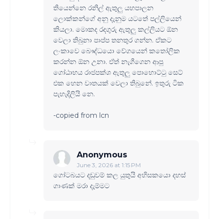
තියෙන්නෙ රනිල් ඇතුලු යහපාලන
ලොක්කන්ගේ අනු දැනුම යටතේ පල්ලියෙන්
කියලා. මොකද රදගුරු ඇතුලු කල්ලියට ඕන
වෙලා තිබුනා පාප්ප තනතුර ගන්න. ඒකට
ලංකාවෙ බෞද්ධයො වේගයෙන් ක‍තෝලික
කරන්න ඕන උනා. ඒත් නැගීගෙන ආපු
ගෝඨාභය රාජපක්ශ ඇතුලු පොහොට්‍ටු සෙට්
එක හෙන වාතයක් වෙලා තිබුනේ. ඉතුරු ටික
පැහැදිලියි නෙ.
-copied from lcn
Anonymous
June 3, 2026 at 1:15 PM
ගෝටබයට දඩුවම් කල යුතුයි අහිසකයො දහස්
ගාණක් මරා දැම්මට