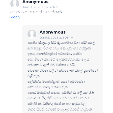
Anonymous
June 3, 2026 at 12:37 PM
සාටකයා ඝාතකයා කිව්වේ නිකන්ද
Reply
Anonymous
June 3, 2026 at 1:01 PM
පසුගිය සිකුරාදා සිට ක්‍රියාත්මක වන පරිදි සලේ
ගේ නඩුව විභාග කළ කොටුව මහේස්ත්‍රාත්
ඉසුරු නෙත්තිකුමාර අධිකරණ සේවා
කොමිෂන් සභාවේ ලේකම්වරයෙකු ලෙස
පත්කොට ඇති බව වාර්තා වෙයි.
වෙනත් වචන වලින් කිවහොත් ඩබල් ප්‍රමෝෂන්
වැදී ඇත.
ගල්කිස්ස මහේස්ත්‍රාත් පසන් අමරසේන.
කොටුවට මාරු කොට ඇත.
හොර ඔප්පුවක් සකසා එමගින් රු මිලියන 3.6
වංචාවක් සිදු කිරීම සම්බන්ධයෙන් වසන්ත
සමරසිංහ, මහින්ද ජයසිංහ සහ කඩුවෙල
නගරාධිපති රන්ජන් ජයලාල් එරෙහි නඩුවක්