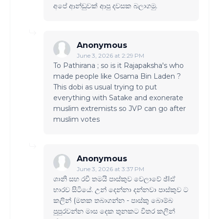
අපේ ආන්ඩුවක් ආපු දවසක බලාගමු.
Anonymous
June 3, 2026 at 2:29 PM
To Pathirana ; so is it Rajapaksha's who
made people like Osama Bin Laden ?
This dobi as usual trying to put
everything with Satake and exonerate
muslim extremists so JVP can go after
muslim votes
Anonymous
June 3, 2026 at 3:37 PM
ශානි සහ රවී තමයි පාස්කුව වෙලාවේ ඡ්Iඪ්
භාරව සිටියේ. උන් දෙන්නා දන්නවා පාස්කුව ට
කලින් (මතක තබාගන්න - පාස්කු බොම්බ
පුපුරවන්න මාස දෙක තුනකට විතර කලින්