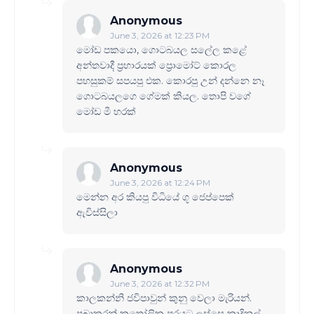
Anonymous
June 3, 2026 at 12:23 PM
මෝඩ පකයො, ගොටබයල සලේල කළේ
අන්තවාදී ප්‍රහාරයක් ප්‍රොමෝට් කොරල
පහසුකම් සපයපු එක. කොරපු උන් දන්නෙ නෑ
ගොටබයලගෙ ගේමක් කියල. තොපි වගේ
මෝඩ මී හරක්
Anonymous
June 3, 2026 at 12:24 PM
මෙන්න අර කියපු විධියේ ගූ ජෙප්පෙක්
ඇවිස්සිලා
Anonymous
June 3, 2026 at 12:32 PM
කාලකන්නි ජවිපාවුන් කුනු වෙලා මැරියන්.
ප්‍රබාකරන් කතෝලික පරයට ලස්සෙ කාදිනල්