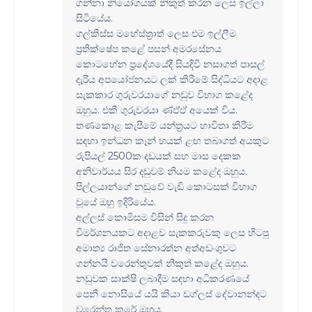
ගන්නා නියෝගයක් නිකුත් කරන ලෙස ඉල්ලා
සිටියේය.
ගල්කිස්ස මහේස්ත්‍රාත් ලෙස එම ඉල්ලීම
ප්‍රතික්ෂේප කළේ පසන් අමරසේනය
කොටහේන ප්‍රදේශයේදී සියදිවි නසාගත් පාසල්
දැරිය අපයෝජනයට ලක් කිරීමේ සිද්ධියට අදාළ
සැකකාර ගුරුවරයාගේ නඩුව විභාග කළේද
ඔහුය. එකී ගුරුවරයා ණ්ඵ්ඵ් අයෙක් විය.
තණකොළ කැපීමේ යන්ත්‍රයට භාවිතා කිරීම
සඳහා ඉන්ධන කෑන් හයක් ළඟ තබාගත් අයකුට
රුපියල් 2500ක දඩයක් සහ මාස දෙකක
අනිවාර්යය සිර දඬුවම් නියම කළේද ඔහුය.
පිල්ලයාන්ගේ නඩුවේ වැඩි කොටසක් විභාග
වූයේ ඔහු ඉදිරියේය.
අල්ලස් කොමිසම විසින් සිදු කරන
විමර්ශනයකට අදාළව සැකකරුවකු ලෙස හිටපු
අමාත්‍ය රාජිත සේනාරත්න අත්අඩංගුවට
ගන්නයි වරෙන්තුවක් නිකුත් කළේද ඔහුය.
නඩුවක සාක්ෂි ලබාදීම සඳහා අධිකරණයේ
පෙනී නොසියේ යයි කියා ඩග්ලස් දේවානන්දට
වරෙන්තු කරේ ඔහුය.