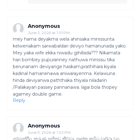
Anonymous
June 3, 2026 at 1:01 PM
mey hama deyakma wela ahinsaka minissunta
kelwenakam sarwabaldari deviyo hamanunada yako.
Mey yaka wife ekka niwadu gihillada??? Nikamata
hari bombey pupuranney nathuwa minissu tika
berunanam deviyange haskam,prathihara kiyala
kadinal hamanenawa aniwarayenma. Kelawuna
hinda deviyanwa paththaka thiyala niladarin
/Palakayan passey pannanawa. lajjai bola thopey
agamey double game.
Reply
Anonymous
June 3, 2026 at 1:02 PM
ගම්මන්පිල කරුණු සහිතව කිව්වා, පාස්කු කමි‍ටු වාර්ථා වල