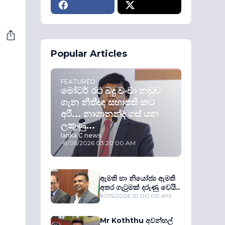
Popular Articles
FEATURED
මෝටර් රථ බදු වංචා නඩුව
ගැන නීතීඥ සභාපති කට
අරී... නාගානන්ද ගස් යන
ලකුණු...
lanka C news
-
8/06/2026 03:20:00 AM
ඇමති හා නියෝජ්‍ය ඇමති
අතර ගැටුමක් දරුණු වෙයි..
8/05/2026 10:00:00 AM
Mr Koththu අවන්හල්