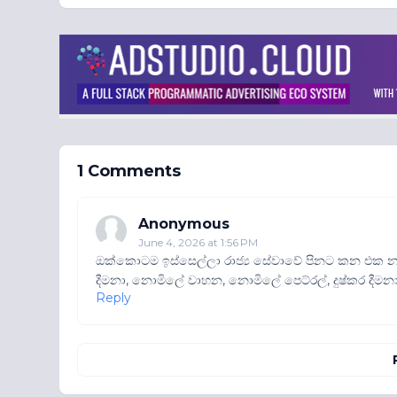
1 Comments
Anonymous
June 4, 2026 at 1:56 PM
ඔක්කොටම ඉස්සෙල්ලා රාජ්‍ය සේවාවේ පිනට කන එක 
දීමනා, නොමිලේ වාහන, නොමිලේ පෙට්රල්, දුෂ්කර දීම
Reply