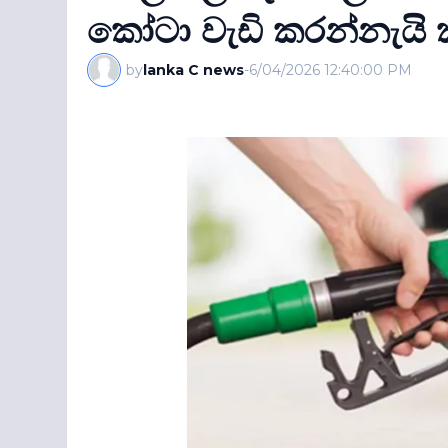
කෝටා වැඩි කරන්නැයි ක
by
lanka C news
-
6/04/2026 12:40:00 PM