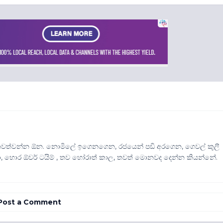
නවත්වන්න ඕන. නොමිලේ ඉගෙනගෙන, රජයෙන් පඩි අරගෙන, ගෙවල් කුලී
නා, හොර ඕවර් ටයිම් , තව හෝරාත් කාල, තවත් මොනවද දෙන්න කියන්නේ.
Post a Comment