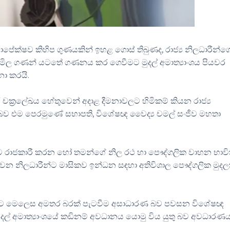
ේක්ෂව කිහිප ගුණයකින් ඉහළ ගොස් තිබුණද, රාජ්‍ය නිලධාරීන්ග
ණි මිල ගණන් යටතේ ගණනය කර ගෙවීමට මුදල් අමාත්‍යාංශය පියවර
නා කරයි.
ාරී චක්‍රලේඛය හේතුවෙන් අදාළ දීමනාවලට හිමිකම් කියන රාජ්‍ය
ින බව එම පෙරමුණේ සභාපති, විශේෂඥ වෛද්‍ය චමල් සංජීව මහතා
සිට රාජකාරී කරන හෝ තමන්ගේ නිල රථ හා පෞද්ගලික වාහන භාව
ිරත වන නිලධාරීන්ට මාසිකව ඉන්ධන සඳහා අතිවිශාල පෞද්ගලික මුදල
න් පිට මෙලෙස අමතර බරක් පැටවීම අසාධාරණ බව පවසන විශේෂඥ
ුදල් අමාත්‍යාංශයේ කඩිනම් අවධානය යොමු විය යුතු බව අවධාරණ