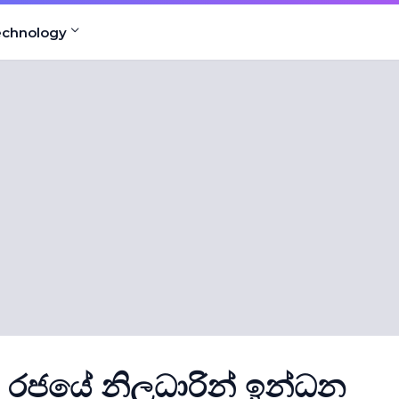
echnology
ා රජයේ නිලධාරින් ඉන්ධන