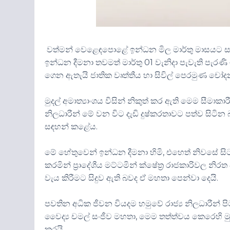
වත්මන් වෙළෙඳපොළේ ඉන්ධන මිල මාර්තු මාසයට සාප
ඉන්ධන දීමනා තවමත් මාර්තු 01 වැනිදා පැවැති පැර
ගෙන ඇතැයි ජාතික වෘත්තීය හා සිවිල් පෙරමුණ චෝද
මුදල් අමාත්‍යාංශය විසින් නිකුත් කර ඇති මෙම සීමාක
නිලධාරීන් මේ වන විට දැඩි දුෂ්කරතාවට පත්ව සිට
සඳහන් කළේය.
මේ හේතුවෙන් ඉන්ධන දීමනා හිමි, එහෙත් නිවසේ 
කරමින් ප්‍රාදේශීය මට්ටමින් ක්ෂේත්‍ර රාජකාරිවල න
වැය කිරීමට සිදුව ඇති බවද ඒ මහතා පෙන්වා දෙයි.
පවතින අධික ජීවන වියදම හමුවේ රාජ්‍ය නිලධාරී
වෛද්‍ය චමල් සංජීව මහතා, මෙම තත්ත්වය කෙරෙහි ම
කරයි.