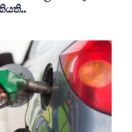
ියති..