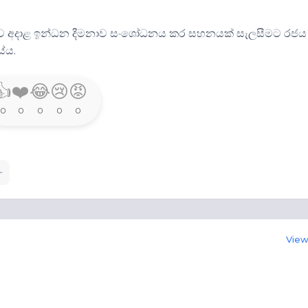
ෂව අදාළ ඉන්ධන දීමනාව සංශෝධනය කර සහනයක් සැලසීමට රජය
යේය.
👍
❤️
😂
😢
😡
0
0
0
0
0
View 