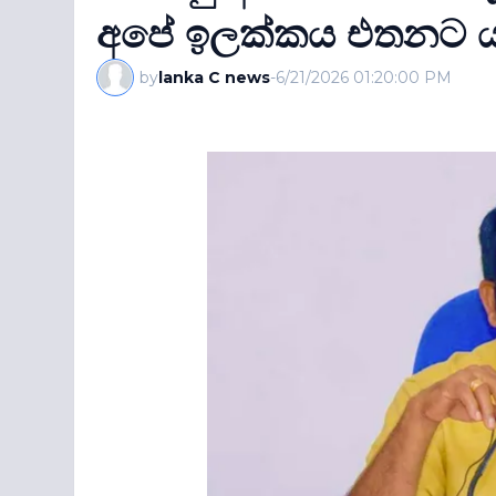
අපේ ඉලක්කය එතනට යන්
by
lanka C news
-
6/21/2026 01:20:00 PM