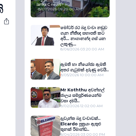
lanka C news
ි
-
8/07/2026 09:20:00 AM
මෝටර් රථ බදු වංචා නඩුව
ගැන නීතීඥ සභාපති කට
අරී... නාගානන්ද ගස් යන
ලකුණු...
8/06/2026 03:20:00 AM
ඇමති හා නියෝජ්‍ය ඇමති
අතර ගැටුමක් දරුණු වෙයි..
8/05/2026 10:00:00 AM
Mr Koththu අවන්හල්
ජාලය සම්පූර්ණයෙන්ම
වසා දමයි..
8/02/2026 12:02:00 AM
දැවැන්ත බදු වංචාවක්..
Elcardo පුත‍්‍රයා ඇතුළු
තුනක් රිමාන්ඩ්..
8/04/2026 03:00:00 PM