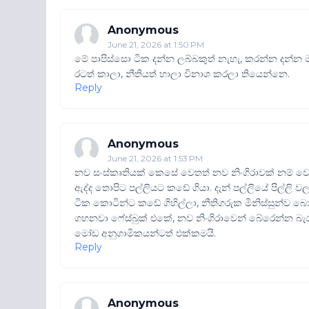
Anonymous
June 21, 2026 at 1:50 PM
මේ පාපිස්සො ටික දන්න ලබ්බකුත් නැහැ, කරන්න දන්න ම
රටත් කාලා, නීතියත් හාලා විනාශ කරලා තියෙන්නෙ.
Reply
Anonymous
June 21, 2026 at 1:53 PM
නව සංස්කෘතියක් කෙසේ වෙතත් නව නිංගිරාවක් නම් ව
ඇද්ද තොපිට පල්ලියට කඩේ ගියා. දැන් පල්ලියේ පිල්ලි
ටික කොටින්ට කඩේ ගිහිල්ලා, නීතිගරුක මිනිස්සුන්ව 
ගහනවා ෆේස්බුක් එකේ, නව නිංගිරාවෙන් බේරෙන්න බැරු
මෝඩ අනුගාමිකයන්ටත් එක්කමයි.
Reply
Anonymous