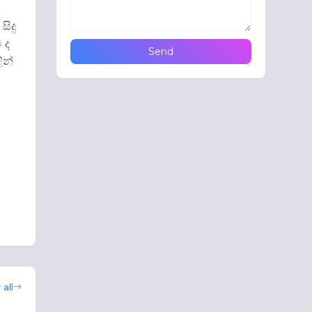
සිදු
 ද
ින්
all