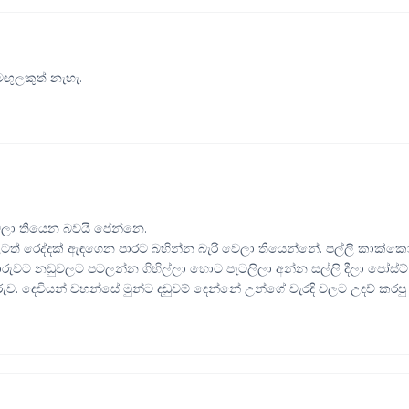
ඟුලකුත් නැහැ.
ෙලා තියෙන බවයි පේන්නෙ.
 වලටත් රෙද්දක් ඇඳගෙන පාරට බහින්න බැරි වෙලා තියෙන්නේ. පල්ලි කාක්ක
බොරුවට නඩුවලට පටලන්න ගිහිල්ලා හොට පැටලිලා අන්න සල්ලි දීලා පෝස්ට්
ව. දෙවියන් වහන්සේ මුන්ට දඬුවම් දෙන්නේ උන්ගේ වැරදි වලට උදව් කරපු