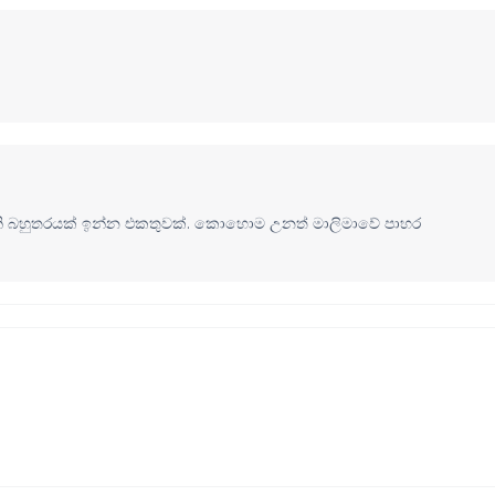
නි බහුතරයක් ඉන්න එකතුවක්. කොහොම උනත් මාලිමාවේ පාහර