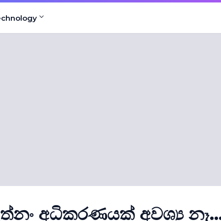
echnology
ත්නං අධිකරණයක් අවශ්‍ය නෑ..