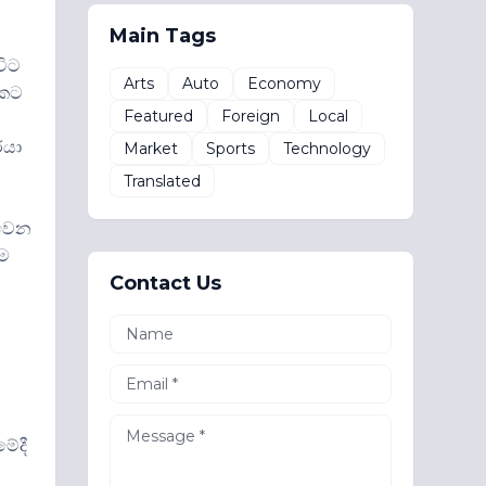
Main Tags
විට
Arts
Auto
Economy
රකට
Featured
Foreign
Local
රයා
Market
Sports
Technology
Translated
 වෙන
ඳම
Contact Us
.
මේදී