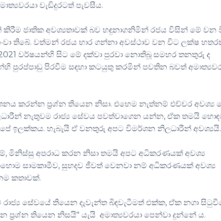
ත්‍යවරයා වැඩිදුරටත් පැවසීය.
 කිරීම ජාතික අවශ්‍යතාවක් බව හඳුනාගනිමින් රජය විසින් මේ වන 
වට නංවා තිබේ. වත්මන් රජය භාර ගන්නා අවස්ථාව වන විට ලක්ෂ හත
 2021 වර්ෂයන්හි සිට මේ දක්වා පුරවා නොතිබූ සමහර තනතුරු ද
්හි පුරප්පාඩු පිරවීම සඳහා කටයුතු කරමින් පවතින බවත් අමාත්‍යව
ර්ශනය කරන්න ප්‍රශ්න තියෙන නිසා. එහෙම නැත්නම් එච්චර අවශ්‍ය
 නිලධාරීන් නැතුවම රාජ්‍ය සේවය පවත්වාගෙන යන්න, ඒක තමයි හො
 ඉලක්කය. හැබැයි ඒ වනතුරු අපට විමර්ශන නිලධාරීන් අවශ්‍යයි
, මිනිස්සු අපරාධ කරන නිසා තමයි අපට අධිකරණයක් අවශ්‍ය
බොහොම සාමකාමීව, සුහදව ජීවත් වෙනවා නම් අධිකරණයක් අවශ්‍ය
නම කතාවක්.
ාජ්‍ය සේවයේ තියෙන දැවැන්ත බිඳවැටීමත් එක්ක, ඒක නගා සිටුවී
 ප්‍රශ්න තියෙන නිසයි" යැයි අමාත්‍යවරයා පෙන්වා දුන්නේ ය.