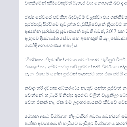
වගකීමෙන් කිසිවෙකුටත් බැහැර විය නොහැකි බව ද අමා
රාජ්‍ය සේවයේ පවතින බිඳවැටීම වළක්වා එය ශක්තිමත්
පුරප්පාඩු පිරවීමේ දැවැන්ත වැඩපිළිවෙළක් ක්‍රියා
ආසන්න පුරප්පාඩු ප්‍රමාණයක් පැවති බවත්, 2017 සහ
ඇතුළුව දීපව්‍යාප්ත සේවා සහ අනෙකුත් සියලු සේවාවන
මෙහිදී අනාවරණය කළේ ය.
"විමර්ශන නිලධාරීන් අවශ්‍ය වෙන්නෙම වැඩිපුර විම
එකකුත් නෑ. අපිට කවදා හරි පුළුවන් නම් විමර්ශන
තැන. එහෙම යන්න පුළුවන් තැනකට යන එක තමයි අපේ
කවදා හරි දවසක අධිකරණය නැතුව යන්න පුළුවන් නම්
වෙන්නේ. හැබැයි මිනිස්සු අපරාධ වලින් වැළකිලා 
වෙන එකක් නෑ. ඒක මම උදාහරණයකට කිව්වේ වෙ
මෙතන අපට විමර්ශන නිලධාරීන් අවශ්‍ය වෙන්නේ මේ ර
ජාතික අවශ්‍යතාවක් හැටියට වැඩිපුර විමර්ශනය කරන්න