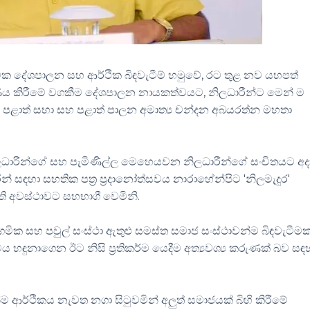
්මක දේශපාලන සහ ආර්ථික බිඳවැටීම් හමුවේ, රට තුළ නව යහපත්
ණය කිරීමේ වගකීම දේශපාලන නායකත්වයට, නිලධාරීන්ට මෙන් ම
ලන, පළාත් සභා සහ පළාත් පාලන අමාත්‍ය චන්දන අබයරත්න මහතා
 නිලධාරීන්ගේ සහ පැමිණිල්ල මෙහෙයවන නිලධාරීන්ගේ සංචිතයට අ
සඳහා සහතික පත්‍ර ප්‍රදානෝත්සවය නාරාහේන්පිට 'නිලමැදුර'
වති අවස්ථාවට සහභාගී වෙමිනි.
මික සහ පවුල් සංස්ථා ඇතුළු සමස්ත සමාජ සංස්ථාවන්ම බිඳවැටීම
ය හඳුනාගෙන ඊට නිසි ප්‍රතිකර්ම යෙදීම අත්‍යවශ්‍ය කරුණක් බව සඳ
ආර්ථිකය නැවත නගා සිටුවමින් අලුත් සමාජයක් බිහි කිරීමේ