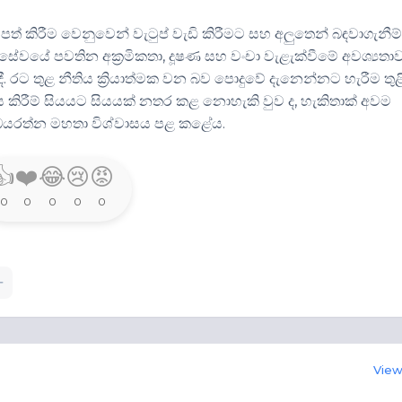
් කිරීම වෙනුවෙන් වැටුප් වැඩි කිරීමට සහ අලුතෙන් බඳවාගැනීම් 
සේවයේ පවතින අක්‍රමිකතා, දූෂණ සහ වංචා වැළැක්වීමේ අවශ්‍යතාව
. රට තුළ නීතිය ක්‍රියාත්මක වන බව පොදුවේ දැනෙන්නට හැරීම තුළ
ණය කිරීම් සියයට සියයක් නතර කළ නොහැකි වුව ද, හැකිතාක් අවම
අබයරත්න මහතා විශ්වාසය පළ කළේය.
👍
❤️
😂
😢
😡
0
0
0
0
0
View 