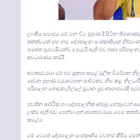
ලාංකීය සමාජය මේ වන විට මුහුණ දී සිටින තීරණාත
තත්ත්වයක් සහ නව දේශපාලන සංස්කෘතියක් නිර්මා
සමස්ත පුරවැසියන්ට ද පැවරී ඇති බව රාජ්‍ය පරිපා
අවධාරණය කරයි.
අමාත්‍යවරයා මේ බව ප්‍රකාශ කළේ මූලික විමර්ශන
දෙවන පුහුණු වැඩසටහන සාර්ථකව නිම කළ නිලධාරීන් 
පරිපාලන ගොඩනැගිල්ලේ ප්‍රධාන ශ්‍රවණාගාරයේදී පැ
පවතින ආර්ථික හා දේශපාලනික අර්බුද හේතුවෙන් ආග
ලක්ව ඇති බව පෙන්වා දුන් අමාත්‍යවරයා, මෙම තත්ත්ව
කළේය.
මේ යටතේ දේශපාලන සංස්කෘතිය වෙනස් කිරීම මෙන්ම 