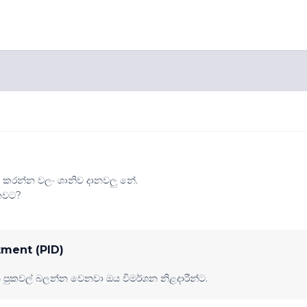
 කරන්න වලං ශානිව දානවලු නේ.
ලනවට?
tment (PID)
න පුකවල් බලන්න වෙනවා ඔය විමර්ශන නිළදාරීන්ට.