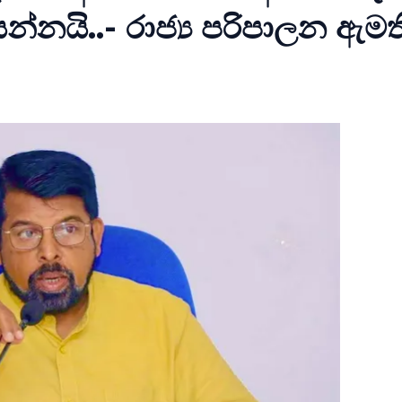
නයි..- රාජ්‍ය පරිපාලන ඇමත