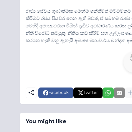
රාජ්‍ය සේවය ගුණාත්මක මෙන්ම ශක්තිමත් මට්ටමකට පත
කිරීමට රජය පියවර ගෙන ඇති බවත්, ඒ සමඟම රාජ්‍ය 
මෙහිදී අමාත්‍යවරයා විසින් දැඩිව අවධාරණය කරන ලදී
නීති විරෝධී කටයුතු, නීතිය කඩ කිරීම් සහ උල්ලංඝ
කරගත හැකි වනු ඇතැයි අමාත්‍ය මහාචාර්ය චන්දන 
Facebook
Twitter
You might like