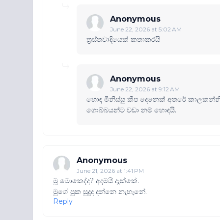
Anonymous
June 22, 2026 at 5:02 AM
ත්‍රස්තවාදියෙක් කතාකරයි
Anonymous
June 22, 2026 at 9:12 AM
හොඳ මිනිස්සු කීප දෙනෙක් අතරේ කාලකන්
ගොබ්බයන්ට වඩා නම් හොඳයි.
Anonymous
June 21, 2026 at 1:41 PM
මූ මොකෙද්ද? අදමයි දැක්කේ.
මුගේ පුක සුදුද දන්නෙ නැහැනේ.
Reply