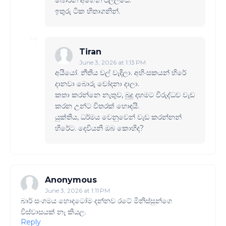
ඉතුරු ටික හිතාගනින්.
Tiran
June 3, 2026 at 1:13 PM
අයියෝ. නීතිය වල් වැදිලා. අහිංසකයන් හිරේ
දානවා බොරු චෝදනා දාලා.
කතා කරන්නෙ නැතුව, බුදු දහමට විරුද්ධව වැඩ
කරන උන්ට විතරක් හොඳයි.
යුක්තිය, ධර්මය වෙනුවෙන් වැඩ කරන්නන්
හිරේට. දෙවියනි ඔබ කොහිද?
Anonymous
June 3, 2026 at 1:11 PM
බාර් සංගමය හොදටෝම දන්නව රටේ මිනිස්සුන්ගෙ
විස්වාසයක් නෑ කියල.
Reply