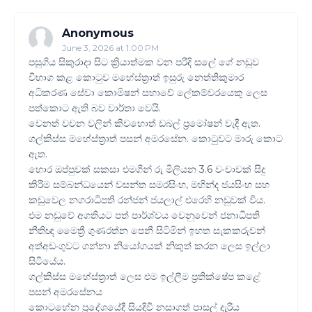
Anonymous
June 3, 2026 at 1:00 PM
පසුගිය සිකුරාදා සිට ක්‍රියාත්මක වන පරිදි සලේ ගේ නඩුව
විභාග කළ කොටුව මහේස්ත්‍රාත් ඉසුරු නෙත්තිකුමාර
අධිකරණ සේවා කොමිෂන් සභාවේ ලේකම්වරයෙකු ලෙස
පත්කොට ඇති බව වාර්තා වෙයි.
වෙනත් වචන වලින් කිවහොත් ඩබල් ප්‍රමෝෂන් වැදී ඇත.
ගල්කිස්ස මහේස්ත්‍රාත් පසන් අමරසේන. කොටුවට මාරු කොට
ඇත.
හොර ඔප්පුවක් සකසා එමගින් රු මිලියන 3.6 වංචාවක් සිදු
කිරීම සම්බන්ධයෙන් වසන්ත සමරසිංහ, මහින්ද ජයසිංහ සහ
කඩුවෙල නගරාධිපති රන්ජන් ජයලාල් එරෙහි නඩුවක් විය.
එම නඩුවේ අගතියට පත් පාර්ශ්වය වෙනුවෙන් ජනාධිපති
නීතිඥ මෛත්‍රී ගුණරත්න පෙනී සිටිමින් ඉහත සැකකරුවන්
අත්අඩංගුවට ගන්නා නියෝගයක් නිකුත් කරන ලෙස ඉල්ලා
සිටියේය.
ගල්කිස්ස මහේස්ත්‍රාත් ලෙස එම ඉල්ලීම ප්‍රතික්ෂේප කළේ
පසන් අමරසේනය
කොටහේන ප්‍රදේශයේදී සියදිවි නසාගත් පාසල් දැරිය