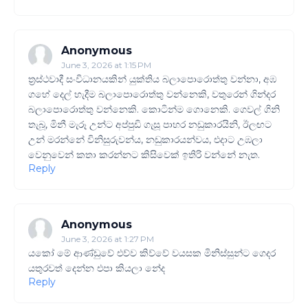
Anonymous
June 3, 2026 at 1:15 PM
ත්‍රස්ථවාදී සංවිධානයකින් යුක්තිය බලාපොරොත්තු වන්නා, අඹ
ගහේ දෙල් හැදීම බලාපොරොත්තු වන්නෙකි, වතුරෙන් ගින්දර
බලාපොරොත්තු වන්නෙකි. කොටින්ම ගොනෙකි. ගෙවල් ගිනි
තැබූ, මිනී මැරූ උන්ට අප්පුඩි ගැසූ පාහර නඩුකාරයිනි, ඊලඟට
උන් මරන්නේ විනිසුරුවන්ය, නඩුකාරයන්වය, එදාට උඹලා
වෙනුවෙන් කතා කරන්නට කිසිවෙක් ඉතිරි වන්නේ නැත.
Reply
Anonymous
June 3, 2026 at 1:27 PM
යකෝ මේ ආණ්ඩුවේ එව්ව කිව්වේ වයසක මිනිස්සුන්ට ගෙදර
යතුරවත් දෙන්න එපා කියලා නේද
Reply