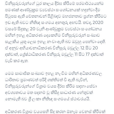
විනිසුරුවරුන්ගේ ධුර කාලය දීර්ඝ කිරීමේ පරමාර්ථයෙන්ම
පමණක් ආණ්ඩුක්‍රම ව්‍යවස්ථා සංශෝධනයක් හඳුන්වා දීම
පිටුපස ඇති චේතනාවන් පිළිබඳව මහජනතාව ප්‍රශ්න කිරීමට
ඉඩ ඇති බවට නීතිඥ සංගමය අනතුරු අඟවයි. තවද, 2020
වසරේ සිදුකළ 20 වැනි ආණ්ඩුක්‍රම ව්‍යවස්ථා සංශෝධනය
මඟින් ඉහළ අධිකරණ දෙකෙහිම විනිසුරුවරුන් සංඛ්‍යාව
සැලකිය යුතු ලෙස ඉහළ නංවා ඇති බව ඔවුහු පෙන්වා දෙති.
ඒ අනුව අභියාචනාධිකරණ විනිසුරු මඩුල්ල 12 සිට 20
දක්වාත්, ශ්‍රේෂ්ඨාධිකරණ විනිසුරු මඩුල්ල 11 සිට 17 දක්වාත්
වැඩි කර ඇත.
මෙම සාමාජික සංඛ්‍යාව ඉහළ නැංවීම මඟින් අධිකරණවල
ධාරිතාව ප්‍රමාණවත් පරිදි ශක්තිමත් වී ඇති බැවින්,
විනිසුරුවරුන්ගේ විශ්‍රාම වයස දීර්ඝ කිරීම සඳහා සේවා
අවශ්‍යතාවය මත පදනම් වූ කිසිදු සාධාරණ හේතුවක්
නොමැති බව ශ්‍රී ලංකා නීතිඥ සංගමයේ ස්ථාවරයයි.
අධිකරණ විශ්‍රාම වයසෙහි සිදු කරන ඕනෑම වෙනස් කිරීමක්