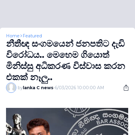
Home
Featured
නීතීඥ සංගමයෙන් ජනපතිට දැඩි
විරෝධය.. මෙහෙම ගියොත්
මිනිස්සු අධිකරණ විස්වාස කරන
එකක් නෑලු..
by
lanka C news
-
6/03/2026 10:00:00 AM