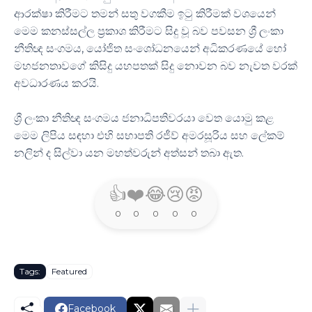
ආරක්ෂා කිරීමට තමන් සතු වගකීම ඉටු කිරීමක් වශයෙන්
මෙම කනස්සල්ල ප්‍රකාශ කිරීමට සිදු වූ බව පවසන ශ්‍රී ලංකා
නීතිඥ සංගමය, යෝජිත සංශෝධනයෙන් අධිකරණයේ හෝ
මහජනතාවගේ කිසිදු යහපතක් සිදු නොවන බව නැවත වරක්
අවධාරණය කරයි.
ශ්‍රී ලංකා නීතිඥ සංගමය ජනාධිපතිවරයා වෙත යොමු කළ
මෙම ලිපිය සඳහා එහි සභාපති රජීව් අමරසූරිය සහ ලේකම්
නලින් ද සිල්වා යන මහත්වරුන් අත්සන් තබා ඇත.
👍
❤️
😂
😢
😡
0
0
0
0
0
Tags:
Featured
Facebook