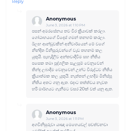
Reply
Anonymous
June 3, 2026 at 1:10 PM
පසන් අමරසේනය තව වීර ක්‍රියාවක් කරලා.
ගෝඨාභයගේ විදෙස් ගමන් තනහම් කරලා.
ඊලඟ ආන්ඩුවකින් අනිවාර්යෙන් මේ වගේ
නින්දිත විනිසුරුවන්ගේ වැඩ තහනම් කල
යුතුයි. පැහැදිලිව අන්තවාදීවීම සහ නීතිය
පසෙක තමා පුද්ගලික සැලසුම් වෙනුවෙන්
තීන්දු ලබාදීම වෙනුවෙන් උන්ට විරුද්ධව නීතිය
ක්‍රියාත්මක කල යුතුයි. නැත්තන් ලඟදීම මිනිස්සු
නීතිය අතට ගනු ඇත. එදාට තත්ත්වය නැවත
හරි මාර්ගයට ගැනීමට වසර 20ක් වත් යනු ඇත.
Anonymous
June 3, 2026 at 1:11 PM
අගවිනිසුරුවා යාඤා මෙහෙයවල් පවත්වනවා
බෝර්න් අගේන් පල්ලියේ.