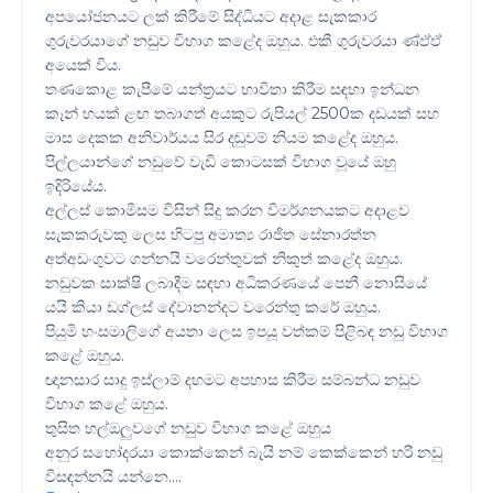
අපයෝජනයට ලක් කිරීමේ සිද්ධියට අදාළ සැකකාර
ගුරුවරයාගේ නඩුව විභාග කළේද ඔහුය. එකී ගුරුවරයා ණ්ඵ්ඵ්
අයෙක් විය.
තණකොළ කැපීමේ යන්ත්‍රයට භාවිතා කිරීම සඳහා ඉන්ධන
කෑන් හයක් ළඟ තබාගත් අයකුට රුපියල් 2500ක දඩයක් සහ
මාස දෙකක අනිවාර්යය සිර දඬුවම් නියම කළේද ඔහුය.
පිල්ලයාන්ගේ නඩුවේ වැඩි කොටසක් විභාග වූයේ ඔහු
ඉදිරියේය.
අල්ලස් කොමිසම විසින් සිදු කරන විමර්ශනයකට අදාළව
සැකකරුවකු ලෙස හිටපු අමාත්‍ය රාජිත සේනාරත්න
අත්අඩංගුවට ගන්නයි වරෙන්තුවක් නිකුත් කළේද ඔහුය.
නඩුවක සාක්ෂි ලබාදීම සඳහා අධිකරණයේ පෙනී නොසියේ
යයි කියා ඩග්ලස් දේවානන්දට වරෙන්තු කරේ ඔහුය.
පියුමි හංසමාලිගේ අයතා ලෙස ඉපයූ වත්කම් පිළිබඳ නඩු විභාග
කළේ ඔහුය.
ඥානසාර සාදු ඉස්ලාම් දහමට අපහාස කිරීම සම්බන්ධ නඩුව
විභාග කළේ ඔහුය.
තුසිත හල්ඔලුවගේ නඩුව විභාග කළේ ඔහුය
අනුර සහෝදරයා කොක්කෙන් බැයි නම් කෙක්කෙන් හරි නඩු
විසඳන්නයි යන්නෙ....