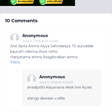
10 Comments
Anonymous
June 3, 2026 at 10:22 AM
Ane Apita Arinna Aiyya Sahodaraya 70 auruddak
kauruth ridenna Ariye nehe.
Hariyatama arinna Atagilenakan arinna
Reply
Anonymous
June 3, 2026 at 11:12 AM
anadipathi kiayanawa ekek hire kiyala
elanga dawase u ellila