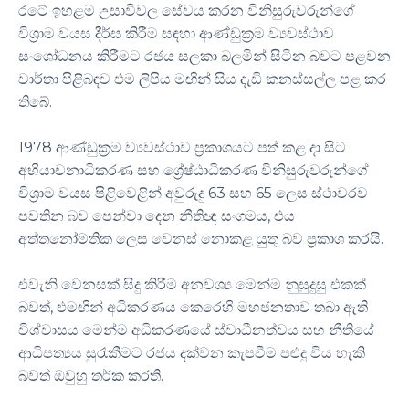
රටේ ඉහළම උසාවිවල සේවය කරන විනිසුරුවරුන්ගේ
විශ්‍රාම වයස දීර්ඝ කිරීම සඳහා ආණ්ඩුක්‍රම ව්‍යවස්ථාව
සංශෝධනය කිරීමට රජය සලකා බලමින් සිටින බවට පළවන
වාර්තා පිළිබඳව එම ලිපිය මඟින් සිය දැඩි කනස්සල්ල පළ කර
තිබේ.
1978 ආණ්ඩුක්‍රම ව්‍යවස්ථාව ප්‍රකාශයට පත් කළ දා සිට
අභියාචනාධිකරණ සහ ශ්‍රේෂ්ඨාධිකරණ විනිසුරුවරුන්ගේ
විශ්‍රාම වයස පිළිවෙළින් අවුරුදු 63 සහ 65 ලෙස ස්ථාවරව
පවතින බව පෙන්වා දෙන නීතිඥ සංගමය, එය
අත්තනෝමතික ලෙස වෙනස් නොකළ යුතු බව ප්‍රකාශ කරයි.
එවැනි වෙනසක් සිදු කිරීම අනවශ්‍ය මෙන්ම නුසුදුසු එකක්
බවත්, එමඟින් අධිකරණය කෙරෙහි මහජනතාව තබා ඇති
විශ්වාසය මෙන්ම අධිකරණයේ ස්වාධීනත්වය සහ නීතියේ
ආධිපත්‍යය සුරැකීමට රජය දක්වන කැපවීම පළුදු විය හැකි
බවත් ඔවුහු තර්ක කරති.