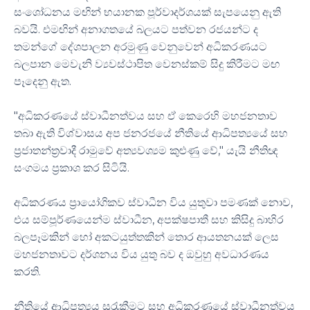
සංශෝධනය මඟින් භයානක පූර්වාදර්ශයක් සැපයෙනු ඇති
බවයි. එමඟින් අනාගතයේ බලයට පත්වන රජයන්ට ද
තමන්ගේ දේශපාලන අරමුණු වෙනුවෙන් අධිකරණයට
බලපාන මෙවැනි ව්‍යවස්ථාපිත වෙනස්කම් සිදු කිරීමට මඟ
පෑදෙනු ඇත.
"අධිකරණයේ ස්වාධීනත්වය සහ ඒ කෙරෙහි මහජනතාව
තබා ඇති විශ්වාසය අප ජනරජයේ නීතියේ ආධිපත්‍යයේ සහ
ප්‍රජාතන්ත්‍රවාදී රාමුවේ අත්‍යවශ්‍යම කුළුණු වේ," යැයි නීතිඥ
සංගමය ප්‍රකාශ කර සිටියි.
අධිකරණය ප්‍රායෝගිකව ස්වාධීන විය යුතුවා පමණක් නොව,
එය සම්පූර්ණයෙන්ම ස්වාධීන, අපක්ෂපාතී සහ කිසිදු බාහිර
බලපෑමකින් හෝ අකටයුත්තකින් තොර ආයතනයක් ලෙස
මහජනතාවට දර්ශනය විය යුතු බව ද ඔවුහු අවධාරණය
කරති.
නීතියේ ආධිපත්‍යය සුරැකීමට සහ අධිකරණයේ ස්වාධීනත්වය