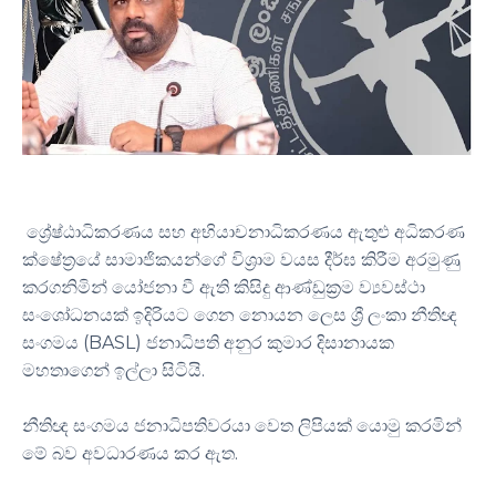
ශ්‍රේෂ්ඨාධිකරණය සහ අභියාචනාධිකරණය ඇතුළු අධිකරණ
ක්ෂේත්‍රයේ සාමාජිකයන්ගේ විශ්‍රාම වයස දීර්ඝ කිරීම අරමුණු
කරගනිමින් යෝජනා වී ඇති කිසිදු ආණ්ඩුක්‍රම ව්‍යවස්ථා
සංශෝධනයක් ඉදිරියට ගෙන නොයන ලෙස ශ්‍රී ලංකා නීතිඥ
සංගමය (BASL) ජනාධිපති අනුර කුමාර දිසානායක
මහතාගෙන් ඉල්ලා සිටියි.
නීතිඥ සංගමය ජනාධිපතිවරයා වෙත ලිපියක් යොමු කරමින්
මේ බව අවධාරණය කර ඇත.