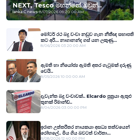
NEXT, Tesco මහන්නේ ඔවුන්..
lanka C news
-
8/07/2026 09:20:00 AM
මෝටර් රථ බදු වංචා නඩුව ගැන නීතීඥ සභාපති
කට අරී... නාගානන්ද ගස් යන ලකුණු...
8/06/2026 03:20:00 AM
ඇමති හා නියෝජ්‍ය ඇමති අතර ගැටුමක් දරුණු
වෙයි..
8/05/2026 10:00:00 AM
දැවැන්ත බදු වංචාවක්.. Elcardo පුත‍්‍රයා ඇතුළු
තුනක් රිමාන්ඩ්..
8/04/2026 03:00:00 PM
ඉරාන උත්තරීතර නායකයා අසධ්‍ය තත්වයෙන්
රෝහලේ.. මිය ගිය බවටත් වාර්තා...
8/08/2026 12:40:00 PM