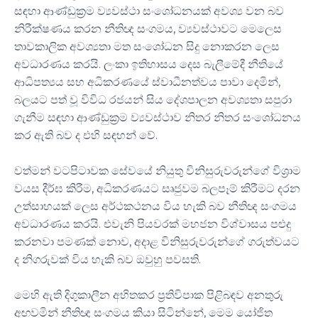
සඳහා ආණ්ඩුක්‍රම ව්‍යවස්ථා සංශෝධනයක් අවශ්‍ය වන බව
නිරීක්ෂණය කරන නීතිඥ සංගමය, ව්‍යවස්ථාවට මෙලෙස
තාවකාලික අවශ්‍යතා මත සංශෝධන සිදු නොකරන ලෙස
අවධාරණය කරයි. ලංකා ඉතිහාසය දෙස බැලීමේදී නීතියේ
ආධිපත්‍යය සහ අධිකරණයේ ස්වාධීනත්වය පාවා දෙමින්,
බලයට පත් වූ විවිධ රජයන් සිය දේශපාලන අවශ්‍යතා සපුරා
ගැනීම සඳහා ආණ්ඩුක්‍රම ව්‍යවස්ථාව නිතර නිතර සංශෝධනය
කර ඇති බව ද එහි සඳහන් වේ.
වත්මන් වටපිටාවක සේවයේ නියුතු විනිසුරුවරුන්ගේ විශ්‍රාම
වයස දීර්ඝ කිරීම, අධිකරණයට සෘජුවම බලපෑම් කිරීමට දරන
උත්සාහයක් ලෙස අර්ථකථනය විය හැකි බව නීතිඥ සංගමය
අවධාරණය කරයි. එවැනි පියවරක් මහජන විශ්වාසය පළුදු
කරනවා පමණක් නොව, අදාළ විනිසුරුවරුන්ගේ ගරුත්වයට
ද නිගරුවක් විය හැකි බව ඔවුහු පවසති.
මෙහි ඇති දිගුකාලීන අහිතකර ප්‍රතිවිපාක පිළිබඳව අනතුරු
අඟවමින් නීතිඥ සංගමය කියා සිටින්නේ, මෙම යෝජිත