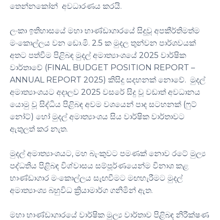
තෙන්නකෝන් අවධාරණය කරයි.
ලංකා ඉතිහාසයේ මහා භාණ්ඩාගාරයේ සිදුවූ අපකීර්තිමත්ම
මංකොල්ලය වන ඩො.මි. 2.5 ක මුදල තුන්වන පාර්ශවයක්
අතට පත්වීම පිළිබඳ මුදල් අමාත්‍යාංශයේ 2025 වාර්ෂික
වාර්තාවේ (FINAL BUDGET POSITION REPORT –
ANNUAL REPORT 2025) කිසිදු සදහනක් නොවේ. මුදල්
අමාත්‍යාංශයට අදාලව 2025 වසරේ සිදු වූ වඩාත් අවධානය
යොමු වූ සිද්ධිය පිළිබඳ අවම වශයෙන් පාද සටහනක් (ෆුට්
නෝට්) හෝ මුදල් අමාත්‍යාංශය සිය වාර්ෂික වාර්තාවට
ඇතුලත් කර නැත.
මුදල් අමාත්‍යාංශයට, මහ බැංකුවට පමණක් නොව රටේ මුල්‍ය
පද්ධතිය පිළිබඳ විශ්වාසය සම්පූර්ණයෙන්ම විනාශ කළ
භාණ්ඩාගාර මංකොල්ලය සැඟවීමට මඟහැරීමට මුදල්
අමාත්‍යාංශ්‍ය බහුවිධ ක්‍රියාමාර්ග ගනිමින් ඇත.
මහා භාණ්ඩාගාරයේ වාර්ෂික මුල්‍ය වාර්තාව පිළිබඳ නිරීක්ෂණ