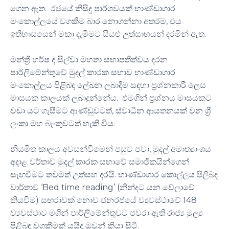
ගෙන ඇත. රජයේ කිසිදු පාර්ශවයක් භාණ්ඩාගාර
මංකොල්ලයේ වගකීම බාර නොගන්නා අතරම, එය
ඉතිහාසයෙන් මකා දැමීමට සියළු උත්සාහයන් දරමින් ඇත.
මන්ත්‍රී හර්ෂ ද සිල්වා මහතා සභාපතීත්වය දරන
පාර්ලිමේන්තුවේ මුදල් කාරක සභාව භාණ්ඩාගාර
මංකොල්ලය පිළිබඳ ලේඛන ලබාදීම සඳහා ප්‍රශ්නකාරී ලෙස
මාසයක කාලයක් ලබාදුන්නේය. එමගින් ප්‍රශ්නය මාසයකට
වඩා යට ගැසීමට ආණ්ඩුවටත්, ස්වාධීන ආයතනයක් වන ශ්‍රී
ලංකා මහ බැංකුවටත් හැකි විය.
නියමිත කාලය අවසන්වීමෙන් පසුව පවා, මුදල් අමාත්‍යාංශය
අදාළ වර්තාව මුදල් කාරක සභාවේ සමාජිකයින්ගෙන්
සැඟවීමට තවමත් උත්සහ දරයි. භාණ්ඩාගාර කොල්ලය පිලිබඳ
වාර්තාව ‘Bed time reading’ (නින්දට යන වේලාවේ
කියවීම) සඟරාවක් නොව ජනරජයේ ව්‍යවස්ථාවේ 148
ව්‍යවස්ථාව මගින් පාර්ලිමේන්තුවට පවරා ඇති රාජ්‍ය මුල්‍ය
පිළිබඳ වගකීමක් යයිද ඔවුන් කියා සිටී.