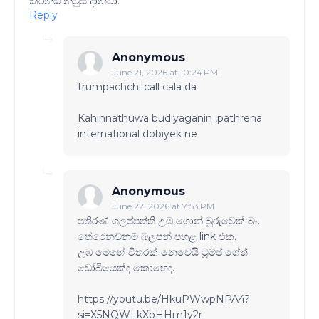
කරන්ඩ නිවුස් දානවා.
Reply
Anonymous
June 21, 2026 at 10:24 PM
trumpachchi call cala da
Kahinnathuwa budiyaganin ,pathrena
international dobiyek ne
Anonymous
June 22, 2026 at 7:53 PM
පතිරණ ගලප්පත්ති උඹ ගොන් බූරුවෙක් බං.
තේරෙනවනම් බලපන් පහළ link එක.
උඹ මෙහේ විතරක් නෙවෙයි ට්‍රම්ප් ගේත්
ඩෝබියෙක්ද කොහෙද.
https://youtu.be/HkuPWwpNPA4?
si=X5NQWLkXbHHm1y2r