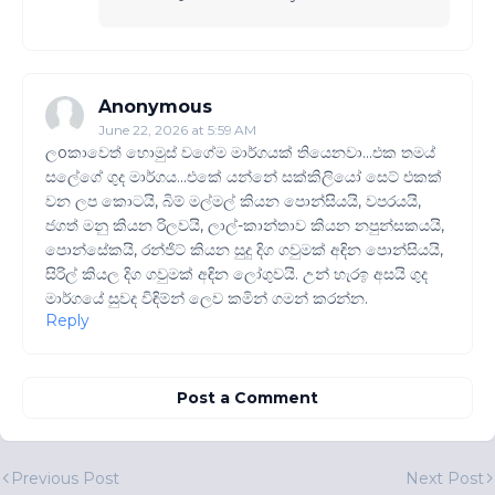
Anonymous
June 22, 2026 at 5:59 AM
ලoකාවෙත් හොමුස් වගේම මාර්ගයක් තියෙනවා...එක තමය්
සලේගේ ගුද මාර්ගය...එකේ යන්නේ සක්කිලියෝ සෙට් එකක්
වන ලප කොටයි, බිම් මල්මල් කියන පොන්සියයි, වපරයයි,
ජගත් මනු කියන රිලවයි, ලාල්-කාන්තාව කියන නපුන්සකයයි,
පොන්සේකයි, රන්ජිට් කියන සුදු දිග ගවුමක් අඳින පොන්සියයි,
සිරිල් කියල දිග ගවුමක් අඳින ලෝගුවයි. උන් හැරඉ අසයි ගුද
මාර්ගයේ සුවද විඳිම්න් ලෙව කමින් ගමන් කරන්න.
Reply
Post a Comment
Previous Post
Next Post