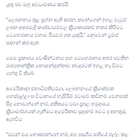
යුතු බව ඔහු අවධාරණය කරයි.
"ලෙබනනය තුළ ප්‍රශ්න ඇති කරන, තමන්ගෙන් ඉහළ වැටුප්
ලබන අතරමැදි කණ්ඩායම්වල ක්‍රියාකාරකම් නතර කිරීමට
ටෙහෙරානය වහාම පියවර ගත යුතුයි," යනුවෙන් ට්‍රම්ප්
සඳහන් කර ඇත.
මෙම ප්‍රකාශය වොෂින්ටනය සහ ටෙහෙරානය අතර පවතින
රාජ්‍යතාන්ත්‍රික නොසන්සුන්තාව තවදුරටත් ඉහළ නැංවීමට
හේතු වී තිබේ.
අමෙරිකානු ජනාධිපතිවරයා, ලෙබනනයේ ක්‍රියාත්මක
හෙස්බුල්ලා සංවිධානයේ හැසිරීම් රටාවේ කඩිනම් වෙනසක්
සිදු නොවන්නේ නම්, අතීතයට වඩා ප්‍රබල හමුදාමය
ක්‍රියාමාර්ගයක් ගැනීමට අමෙරිකාව සූදානම් බවට ද අනතුරු
ඇඟවීය.
"ඔවුන් එය නොකරන්නේ නම්, අප පසුගිය සතියේ එල්ල කළ