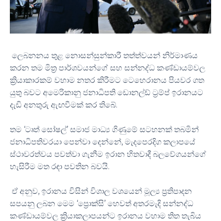
ලෙබනනය තුළ නොසන්සුන්කාරී තත්ත්වයන් නිර්මාණය
කරන තම මිත්‍ර පාර්ශවයන්ගේ සහ සන්නද්ධ කණ්ඩායම්වල
ක්‍රියාකාරකම් වහාම නතර කිරීමට ටෙහෙරානය පියවර ගත
යුතු බවට අමෙරිකානු ජනාධිපති ඩොනල්ඩ් ට්‍රම්ප් ඉරානයට
දැඩි අනතුරු ඇඟවීමක් කර තිබේ.
තම ‘ටෘත් සෝෂල්’ සමාජ මාධ්‍ය ගිණුමේ සටහනක් තබමින්
ජනාධිපතිවරයා පෙන්වා දෙන්නේ, මැදපෙරදිග කලාපයේ
ස්ථාවරත්වය පවත්වා ගැනීම ඉරාන හිතවාදී බලවේගයන්ගේ
හැසිරීම මත රඳා පවතින බවයි.
ඒ අනුව, ඉරානය විසින් විශාල වශයෙන් මූල්‍ය ප්‍රතිපාදන
සපයනු ලබන මෙම ‘ප්‍රොක්සි’ හෙවත් අතරමැදි සන්නද්ධ
කණ්ඩායම්වල ක්‍රියාකලාපයන්ට ඉරානය වහාම තිත තැබිය