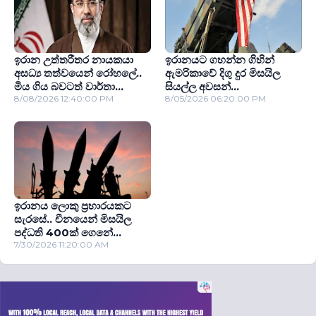
ඉරාන උත්තරීතර නායකයා
ඉරානයට ගහන්න ගිහින්
අසධ්‍ය තත්වයෙන් රෝහලේ..
ඇමරිකාවේ දිගු දුර මිසයිල
මිය ගිය බවටත් වාර්තා...
සියල්ල අවසන්...
8/08/2026 12:40:00 PM
8/05/2026 06:20:00 PM
ඉරානය ලොකු ප‍්‍රහාරයකට
සැරසේ.. චීනයෙන් මිසයිල
පද්ධති 400ක් ගෙනේ...
7/30/2026 11:20:00 AM