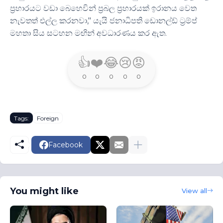
ප්‍රහාරයට වඩා බෙහෙවින් ප්‍රබල ප්‍රහාරයක් ඉරානය වෙත
නැවතත් එල්ල කරනවා," යැයි ජනාධිපති ඩොනල්ඩ් ට්‍රම්ප්
මහතා සිය සටහන මඟින් අවධාරණය කර ඇත.
👍
❤️
😂
😢
😡
0
0
0
0
0
Tags:
Foreign
Facebook
You might like
View all