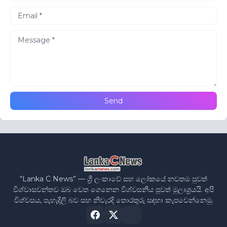
“Lanka C News” — ශ්‍රී ලංකාවේ සහ ලෝකයේ නවතම පුවත්
විශ්වාසවන්තව ඔබ වෙත ගෙනෙන විශ්වසනීය පුවත් මූලාශ්‍රයයි. අපි
විශ්වසය, පැහැදිලි බව සහ නිවැරදි තොරතුරු සඳහා කැපවෙන්නෙමු.