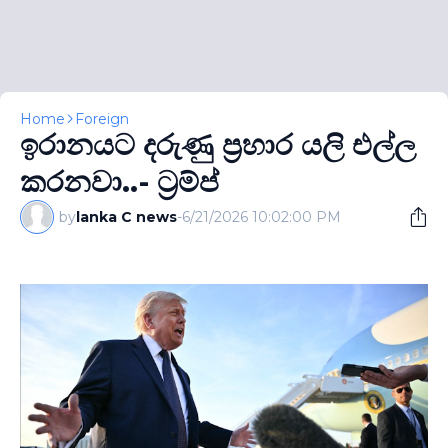
Home
Foreign
ඉරානයට දරුණු ප‍්‍රහාර යලි එල්ල
කරනවා..- ට‍්‍රම්ප්
by
lanka C news
-
6/21/2026 10:02:00 PM