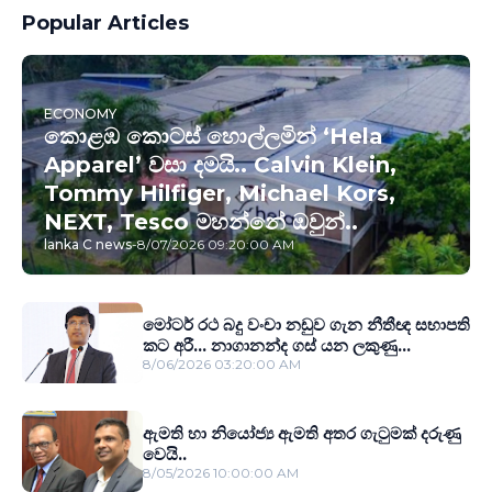
Popular Articles
ECONOMY
කොළඹ කොටස් හොල්ලමින් ‘Hela
Apparel’ වසා දමයි.. Calvin Klein,
Tommy Hilfiger, Michael Kors,
NEXT, Tesco මහන්නේ ඔවුන්..
lanka C news
-
8/07/2026 09:20:00 AM
මෝටර් රථ බදු වංචා නඩුව ගැන නීතීඥ සභාපති
කට අරී... නාගානන්ද ගස් යන ලකුණු...
8/06/2026 03:20:00 AM
ඇමති හා නියෝජ්‍ය ඇමති අතර ගැටුමක් දරුණු
වෙයි..
8/05/2026 10:00:00 AM