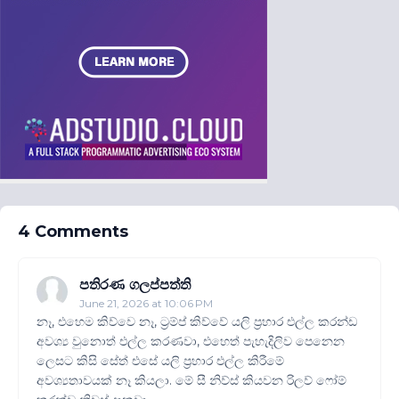
4 Comments
පතිරණ ගලප්පත්ති
June 21, 2026 at 10:06 PM
නෑ, එහෙම කිව්වෙ නෑ, ට්‍රම්ප් කිව්වේ යලි ප්‍රහාර එල්ල කරන්ඩ
අවශ්‍ය වුනොත් එල්ල කරණවා, එහෙත් පැහැදිලිව පෙනෙන
ලෙසට කිසි සේත් එසේ යලි ප්‍රහාර එල්ල කිරීමේ
අවශ්‍යතාවයක් නෑ කියලා. මේ සී නිව්ස් කියවන රිලව් ෆෝම්