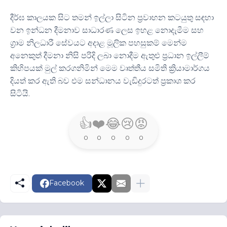
දීර්ඝ කාලයක සිට තමන් ඉල්ලා සිටින ප්‍රවාහන කටයුතු සඳහා
වන ඉන්ධන දීමනාව සාධාරණ ලෙස ඉහළ නොදැමීම සහ
ග්‍රාම නිලධාරී සේවයට අදාළ මූලික පහසුකම් මෙන්ම
අනෙකුත් දීමනා නිසි පරිදි ලබා නොදීම ඇතුළු ප්‍රධාන ඉල්ලීම්
කිහිපයක් මුල් කරගනිමින් මෙම වෘත්තීය සමිති ක්‍රියාමාර්ගය
දියත් කර ඇති බව එම සන්ධානය වැඩිදුරටත් ප්‍රකාශ කර
සිටියි.
👍
❤️
😂
😢
😡
0
0
0
0
0
Facebook