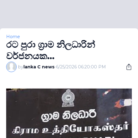
Home
රට පුරා ග‍්‍රාම නිලධාරින්
වර්ජනයක...
by
lanka C news
-
6/25/2026 06:20:00 PM