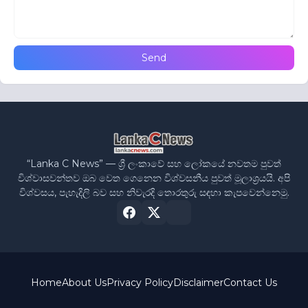
“Lanka C News” — ශ්‍රී ලංකාවේ සහ ලෝකයේ නවතම පුවත්
විශ්වාසවන්තව ඔබ වෙත ගෙනෙන විශ්වසනීය පුවත් මූලාශ්‍රයයි. අපි
විශ්වසය, පැහැදිලි බව සහ නිවැරදි තොරතුරු සඳහා කැපවෙන්නෙමු.
Home
About Us
Privacy Policy
Disclaimer
Contact Us