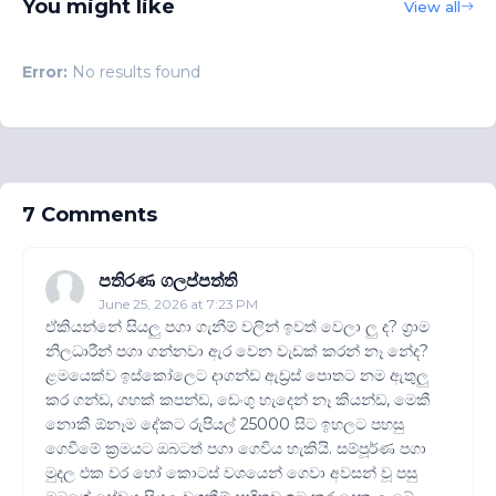
You might like
View all
Error:
No results found
7 Comments
පතිරණ ගලප්පත්ති
June 25, 2026 at 7:23 PM
ඒකියන්නේ සියලු පගා ගැනීම් වලින් ඉවත් වෙලා ලු ද? ග්‍රාම
නිලධාරීන් පගා ගන්නවා ඇර වෙන වැඩක් කරන් නෑ නේද?
ළමයෙක්ව ඉස්කෝලෙට දාගන්ඩ ඇඩ්‍රස් පොතට නම ඇතුලු
කර ගන්ඩ, ගහක් කපන්ඩ, ඩෙංගු හැදෙන් නෑ කියන්ඩ, මෙකී
නොකී ඕනෑම දේකට රුපියල් 25000 සිට ඉහලට පහසු
ගෙවීමේ ක්‍රමයට ඔබටත් පගා ගෙවිය හැකියි. සම්පූර්ණ පගා
මුදල එක වර හෝ කොටස් වශයෙන් ගෙවා අවසන් වූ පසු