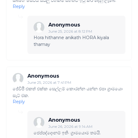
ඔබගේ සේවය සියලු වගකීම් සහිතව ඉටු කර දෙනු ලැබේ.
Reply
Anonymous
June 25, 2026 at 8:12 PM
Hora hithanne anikath HORA kiyala
thamay
Anonymous
June 25, 2026 at 7:41 PM
ජේවීපී එකත් එක්ක සෙල්ලම් කොරන්න යන්න එපා ග්‍රාමයො
සැට් එක.
Reply
Anonymous
June 26, 2026 at 9:14 AM
ජෙප්පද්දොනම් ඉතිං ග්‍රාමයොම තමයි.