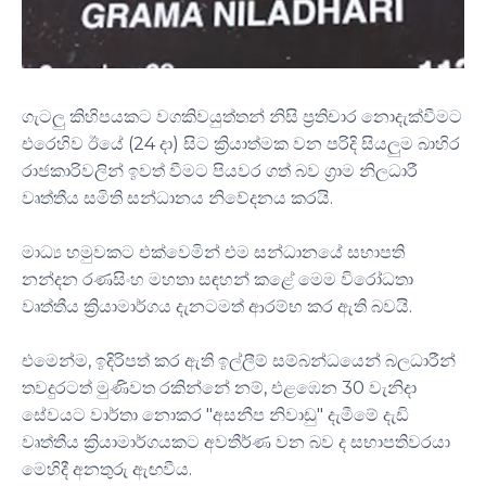
ගැටලු කිහිපයකට වගකිවයුත්තන් නිසි ප්‍රතිචාර නොදැක්වීමට
එරෙහිව ඊයේ (24 දා) සිට ක්‍රියාත්මක වන පරිදි සියලුම බාහිර
රාජකාරිවලින් ඉවත් වීමට පියවර ගත් බව ග්‍රාම නිලධාරී
වෘත්තීය සමිති සන්ධානය නිවේදනය කරයි.
මාධ්‍ය හමුවකට එක්වෙමින් එම සන්ධානයේ සභාපති
නන්දන රණසිංහ මහතා සඳහන් කළේ මෙම විරෝධතා
වෘත්තීය ක්‍රියාමාර්ගය දැනටමත් ආරම්භ කර ඇති බවයි.
එමෙන්ම, ඉදිරිපත් කර ඇති ඉල්ලීම් සම්බන්ධයෙන් බලධාරීන්
තවදුරටත් මුණිවත රකින්නේ නම්, එළඹෙන 30 වැනිදා
සේවයට වාර්තා නොකර "අසනීප නිවාඩු" දැමීමේ දැඩි
වෘත්තීය ක්‍රියාමාර්ගයකට අවතීර්ණ වන බව ද සභාපතිවරයා
මෙහිදී අනතුරු ඇඟවීය.