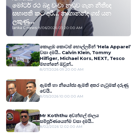
මෝටර් රථ බදු වංචා නඩුව ගැන නීතීඥ
සභාපති කට අරී... නාගානන්ද ගස් යන
ලකුණු...
lanka C news
-
8/06/2026 03:20:00 AM
කොළඹ කොටස් හොල්ලමින් ‘Hela Apparel’
වසා දමයි.. Calvin Klein, Tommy
Hilfiger, Michael Kors, NEXT, Tesco
මහන්නේ ඔවුන්..
8/07/2026 09:20:00 AM
ඇමති හා නියෝජ්‍ය ඇමති අතර ගැටුමක් දරුණු
වෙයි..
8/05/2026 10:00:00 AM
Mr Koththu අවන්හල් ජාලය
සම්පූර්ණයෙන්ම වසා දමයි..
8/02/2026 12:02:00 AM