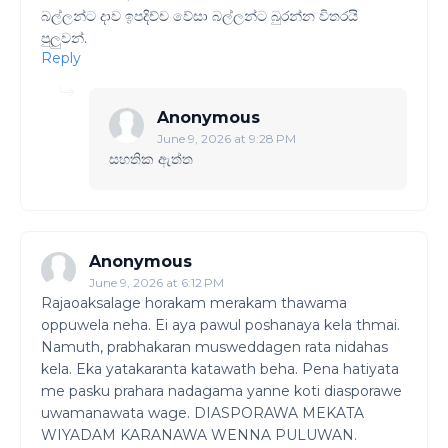
බල්ලන්ට දාව ඉපදිච්ච වේසා බල්ලන්ට බුරන්න විතරයි
පුලුවන්.
Reply
Anonymous
June 9, 2026 at 9:28 PM
සහතික ඇත්ත
Anonymous
June 9, 2026 at 6:12 PM
Rajaoaksalage horakam merakam thawama
oppuwela neha. Ei aya pawul poshanaya kela thmai.
Namuth, prabhakaran musweddagen rata nidahas
kela. Eka yatakaranta katawath beha. Pena hatiyata
me pasku prahara nadagama yanne koti diasporawe
uwamanawata wage. DIASPORAWA MEKATA
WIYADAM KARANAWA WENNA PULUWAN.