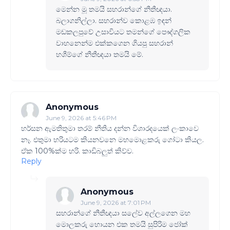
මෙන්න මූ තමයි සහරාන්ගේ නීතීඥයා.
බලාගනිල්ලා. සහරාන්ව කොළඹ ඉඳන්
මඩකලපුවේ උසාවියට තමන්ගේ පෞද්ගලික
වාහනෙන්ම එක්කගෙන ගියපු සහරාන්
හශීම්ගේ නීතීඥයා තමයි මේ.
Anonymous
June 9, 2026 at 5:46 PM
හර්සන ඇමතිතුමා තරම් නීතිය දන්න විශාරදයෙක් ලංකාවෙ
නෑ. එතුමා හරියටම කියනවනෙ මහමොළකරු ගෝටා කියල.
ඒක 100%ක්ම හරි. කාඩිබලුත් කිව්ව.
Reply
Anonymous
June 9, 2026 at 7:01 PM
සහරාන්ගේ නීතීඥයා සලේව අල්ලගෙන මහ
මොලකරු හොයන එක තමයි සුපිරිම ජෝක්