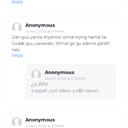
Reply
Anonymous
June 9, 2026 at 6:16 PM
Dan guu yanna thiyenne wimal trying namal tai.
Godak guu yanawalu. Wimal ge gu adinna ganith
nalu
Reply
Anonymous
June 9, 2026 at 9:20 PM
උඹ ගිහින්
ගූ ඇදපන්. උඹේ රස්සාව ගූ අදින එකනෙ.
Anonymous
June 9, 2026 at 6:16 PM