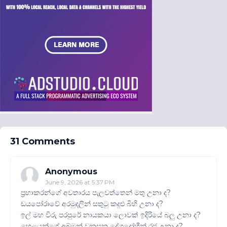
31 Comments
Anonymous
June 9, 2026 at 5:37 PM
ප්‍රභාකරන්ගේ අවතාරය පැලවත්තෙන් මතු උනා ද?
ඩයපෝරාවේ අරමුදලින් සතුටු කදුළු බිහි උනා ද?
ඉල් මහ විරු පරපුරේ නායකයා ලොවක් ඉදිරියේ බලු උනා ද?
හෙළයන්ගේ අබ්මන් වනසන දේශද්‍රෝහීන් රජ උනා ද?