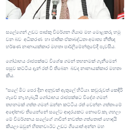
සලේගෙන් උඩට පාස්කු විමර්ශන ගියාම මහ මොළකරු හමු
වන බව අධිකරණ හා ජාතික ඒකාබද්ධතා අමාත්‍ය නීතීඥ
හර්ෂණ නානායක්කාර මහතා පාර්ලිමේන්තුවේදී පැවසීය.
ගෝඨාභය රාජපක්ෂට විශේෂ ගමන් තහනමක් ගැනීමෙන්
පසුව කට්ටිය දැන් රත් වී තිබෙන බවද නානායක්කාර මහතා
කීය.
"සලේ මීට පෙර දින අනූවක් ඇතුලේ හිටියා. කවුරුවත් කෙඳිරි
ගෑවේ නෑ.හැබැයි ගෝඨාභය රාජපක්ෂට විදේශ ගමන්
තහනමක් ගත්ත ගමන් ඔන්න කට්ටිය රත් වෙන්න ගත්තා.මේ
අඳෝනාව තියෙන්නේ සලේට ආදරයකට නොවේ.කෑ ගහලා
මේ විමර්ශනය සලේගේ ගාවින් නවත්ත ගත්තොත් හොඳයි
කියලා ඔවුන් හිතනවා.ඊට උඩට ගියොත් අන්න මහ