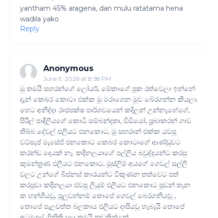
yantham 45% aragena, dan mulu ratatama hena
wadila yako
Reply
Anonymous
June 9, 2026 at 8:58 PM
මු තමයි සහරන්ගේ ලෝයර්, මේකාගේ පුක රත්වෙලා ඉන්නේ
දැන් කෙබර කොටා එක්ක මු මරාගෙන මුව බේරගන්න කියලා.
හෙට අනිද්දා රාජපක්ෂ පාර්ශවයෙන් කදිලන් උන්නැහේගේ,
සිරිල් පාදිලියගේ කොටි සම්බන්දතා, වීඩියෝ, ප්‍රබාකරන් ගාව
තිබ්බ දේවල් එලියට එනකොට, මු සහරාන් එක්ක යවපු
වට්සැප් මැසේජ් එනකොට කෙබර කොටාගේ ආණ්ඩුවට
කරන්ඩ දෙයක් නෑ. කදිනලයාගේ පල්ලිය බවුද්දයන්ට කරපු
කුමන්ත්‍රණ එලියට එනකොට, මුස්ලිම් අයගේ ගෙවල් සල්ලි
වලට උන්ගේ බිස්නස් කාරයන්ට විකුණන තත්වෙට පත්
කරපුවා කදිනලයා එවපු ලියුම් එලියට එනකොට පුවන් තැන
ක හන්ගියවූ, පුලුවන්නම් තොපේ ගෙවල් බෙරගනියවූ ,
තොපේ පැලවත්ත බලකාය එලියට දාපියවූ හැබැයි තොපේ
අටමගල් ගිනිතියලා තමයි නවතින්නේ