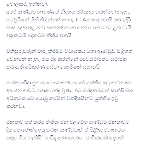
මොලකරු ඉන්නවා.
අපේ ආණ්ඩුව භාෂණයේ නිදහස මර්දනය කරන්නේ නැහැ.
ටෙලිවිෂන් ගිනි තියන්නේ නැහැ. PTA එක අහෝසි කර ඉදිරි
මාස දෙක තුළ නව පනතක් ගෙන එනවා. මේ රටේ උතුරටයි
දකුණටයි දෙකටම නීතිය එකයි.
විනිසුරුවරුන් මාරු කිරීමට විධායකය හෝ ආණ්ඩුව මැදිහත්
වෙන්නේ නැහැ. එය සිදු කරන්නේ ව්‍යවස්ථාපිතව ස්ථාපිත
කර ඇති අධිකරණ සේවා කොමිෂන් සභාවයි.
පාස්කු ඉරිදා ප්‍රහාරයට සම්බන්ධයෙන් යුක්තිය ඉටු කරන බව
අප ජනතාවට පොරොන්දු වුණා. එම වරදකරුවන් සාක්ෂි මත
අධිකරණයට යොමු කරමින් වින්දිතයින්ට යුක්තිය ඉටු
කරනවා.
ජනතාව පත් කරපු ජාතික ජන බලවේග ආණ්ඩුව ජනතාවට
දිපු පොරොන්දු ඉටු කරන ආණ්ඩුවක්. ඒ පිළිබද ජනතාවට
සතුටු විය හැකියි” යැයිද අමාත්‍යවරයා වැඩිදුරටත් සඳහන්