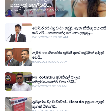
දේපලත් හෙලිවේ...
lanka C news
-
7/31/2026 10:00:00 AM
මෝටර් රථ බදු වංචා නඩුව ගැන නීතීඥ සභාපති
කට අරී... නාගානන්ද ගස් යන ලකුණු...
8/06/2026 03:20:00 AM
ඇමති හා නියෝජ්‍ය ඇමති අතර ගැටුමක් දරුණු
වෙයි..
8/05/2026 10:00:00 AM
Mr Koththu අවන්හල් ජාලය
සම්පූර්ණයෙන්ම වසා දමයි..
8/02/2026 12:02:00 AM
දැවැන්ත බදු වංචාවක්.. Elcardo පුත‍්‍රයා ඇතුළු
තුනක් රිමාන්ඩ්..
8/04/2026 03:00:00 PM