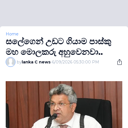
Home
සලේගෙන් උඩට ගියාම පාස්කු
මහ මොලකරු අහුවෙනවා..
by
lanka C news
-
6/09/2026 05:30:00 PM