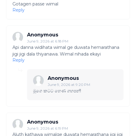
Gotagen passe wimal
Reply
Anonymous
June 9, 2026 at 6:18 PM
Api danna widihata wimal ge duwata hemarathana
jigi jigi dala thiyanawa. Wimal nihada ekayi
Reply
Anonymous
June 9, 2026 at 9:20 PM
මුගෙ කටට හෙණ ගහපන්!
Anonymous
June 9, 2026 at 6:19 PM
Aluth kathawa wimalge duwata hemarathana jigi jigi