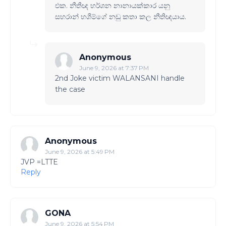
එක. නීතීඥ හර්ශන නානායක්කාර යනු
සහරාන් හශීම්ගේ නඩු කතා කල නීතිඥයාය.
Anonymous
June 9, 2026 at 7:37 PM
2nd Joke victim WALANSANI handle
the case
Anonymous
June 9, 2026 at 5:49 PM
JVP =LTTE
Reply
GONA
June 9, 2026 at 5:54 PM