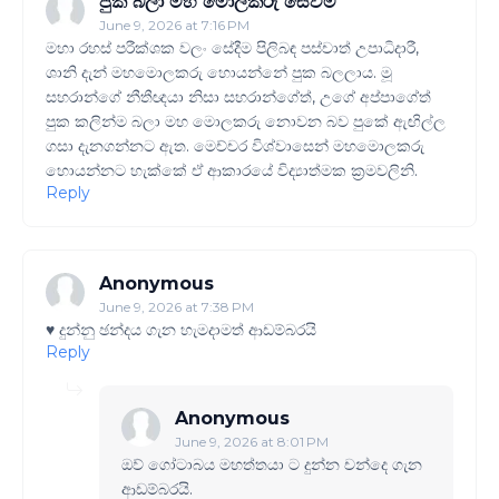
පුක බලා මහ මොලකරු සෙවීම
June 9, 2026 at 7:16 PM
මහා රහස් පරීක්ශක වලං සේදීම පිලිබඳ පස්චාත් උපාධිදාරී,
ශානි දැන් මහමොලකරු හොයන්නේ පුක බලලාය. මූ
සහරාන්ගේ නීතීඥයා නිසා සහරාන්ගේත්, උගේ අප්පාගේත්
පුක කලින්ම බලා මහ මොලකරු නොවන බව පුකේ ඇඟිල්ල
ගසා දැනගන්නට ඇත. මෙච්චර විශ්වාසෙන් මහමොලකරු
හොයන්නට හැක්කේ ඒ ආකාරයේ විද්‍යාත්මක ක්‍රමවලිනි.
Reply
Anonymous
June 9, 2026 at 7:38 PM
♥️ දුන්නු ඡන්දය ගැන හැමදාමත් ආඩම්බරයි
Reply
Anonymous
June 9, 2026 at 8:01 PM
ඔව් ගෝටාබය මහත්තයා ට දුන්න චන්දෙ ගැන
ආඩම්බරයි.