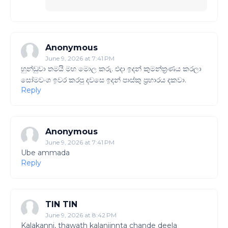
Anonymous
June 9, 2026 at 7:41 PM
හුන්ඩුවා තමයි මහ මොල කරු. එදා ඉදන් කුමන්ත්‍රණය කරලා
සෝමවංශ ඉවර කරපු දවසෙ ඉදන් පාස්කු ප්‍රහාරය දකවා.
Reply
Anonymous
June 9, 2026 at 7:41 PM
Ube ammada
Reply
TIN TIN
June 9, 2026 at 8:42 PM
Kalakanni, thawath kalaniinnta chande deela