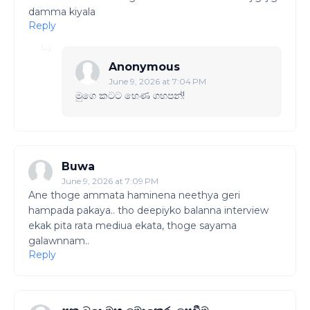
damma kiyala
Reply
Anonymous
June 9, 2026 at 7:04 PM
මුගෙ කටට හෙණ ගහපන්!
Buwa
June 9, 2026 at 7:09 PM
Ane thoge ammata haminena neethya geri
hampada pakaya.. tho deepiyko balanna interview
ekak pita rata mediua ekata, thoge sayama
galawnnam..
Reply