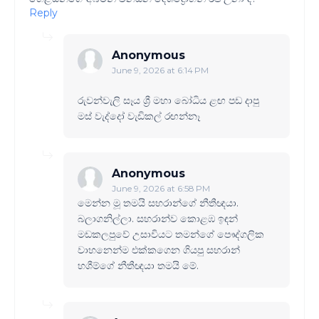
Reply
Anonymous
June 9, 2026 at 6:14 PM
රුවන්වැලි සෑය ශ්‍රී මහා බෝධිය ළඟ පඩ දාපු
මස් වැද්දෝ වැඩිකල් රඟන්නෑ
Anonymous
June 9, 2026 at 6:58 PM
මෙන්න මූ තමයි සහරාන්ගේ නීතීඥයා.
බලාගනිල්ලා. සහරාන්ව කොළඹ ඉඳන්
මඩකලපුවේ උසාවියට තමන්ගේ පෞද්ගලික
වාහනෙන්ම එක්කගෙන ගියපු සහරාන්
හශීම්ගේ නීතීඥයා තමයි මේ.