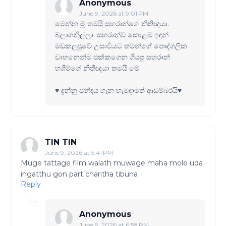
Anonymous
June 9, 2026 at 9:01 PM
මෙන්න මූ තමයි සහරාන්ගේ නීතීඥයා.
බලාගනිල්ලා. සහරාන්ව කොළඹ ඉඳන්
මඩකලපුවේ උසාවියට තමන්ගේ පෞද්ගලික
වාහනෙන්ම එක්කගෙන ගියපු සහරාන්
හශීම්ගේ නීතීඥයා තමයි මේ.
♥️ දුන්නු ඡන්දය ගැන හැමදාමත් ආඩම්බරයි♥️
TIN TIN
June 9, 2026 at 5:41 PM
Muge tattage film walath muwage maha mole uda
ingatthu gon part charitha tibuna
Reply
Anonymous
June 9, 2026 at 6:58 PM