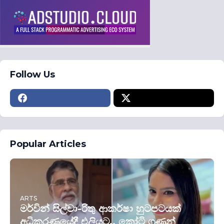
Follow Us
Popular Articles
ARTS
මර්වින් සිල්වා-රිතු ආකර්ෂා හුටපටයක්
අධිකරණයේදී එලියට.. කෝටි ගණන්