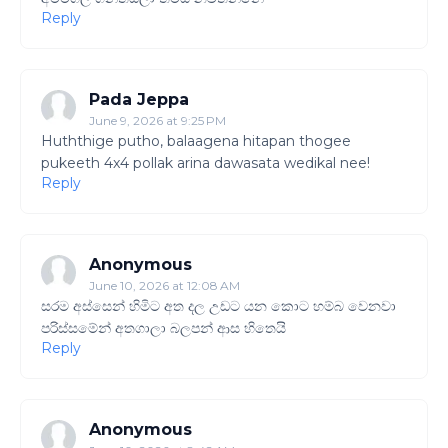
Reply
Pada Jeppa
June 9, 2026 at 9:25 PM
Huththige putho, balaagena hitapan thogee
pukeeth 4x4 pollak arina dawasata wedikal nee!
Reply
Anonymous
June 10, 2026 at 12:08 AM
සරම අස්සෙන් හිමිට අත දල උඩට යන කොට හම්බ වෙනවා
පරිස්සමේන් අතගාලා බලපන් ආස හිතෙයි
Reply
Anonymous