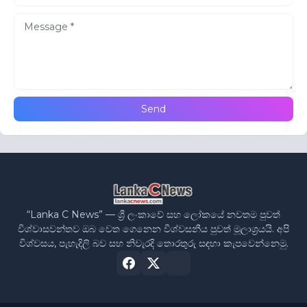
“Lanka C News” — ශ්‍රී ලංකාවේ සහ ලෝකයේ නවතම පුවත්
විශ්වාසවන්තව ඔබ වෙත ගෙනෙන විශ්වසනීය පුවත් මූලාශ්‍රයයි. අපි
විශ්වසය, පැහැදිලි බව සහ නිවැරදි තොරතුරු සඳහා කැපවෙන්නෙමු.