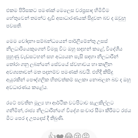
එකම පිරිසකට පමණක් මෙලෙස වරප්‍රසාද හිමිවීම
හේතුවෙන් තමන්ට දැඩි අසාධාරණයක් සිදුවන බව ද ඔවුහු
පවසති.
මෙම චෝදනා සම්බන්ධයෙන් පාර්ලිමේන්තු උසස්
නිලධාරියෙකුගෙන් විමසූ විට ඔහු සඳහන් කළේ, විදේශීය
පුහුණු වැඩසටහන් සහ අධ්‍යයන සැසි සඳහා නිලධාරීන්
තෝරා ගනු ලබන්නේ සේවයේ ස්වභාවය හා කාලීන
අවශ්‍යතාවන් මත පදනම්ව පමණක් බවයි. එහිදී කිසිදු
අයුරකින් පෞද්ගලික හිතවත්කම් සලකා නොබලන බව ද ඔහු
අවධාරණය කළේය.
රටේ පවතින මූල්‍ය හා ආර්ථික වටපිටාව සැලකිල්ලට
ගනිමින්, රාජ්‍ය නිලධාරීන්ගේ විදේශ සංචාර සීමා කිරීමට රජය
මීට පෙර ද උපදෙස් දී තිබුණි.
👍
❤️
😂
😢
😡