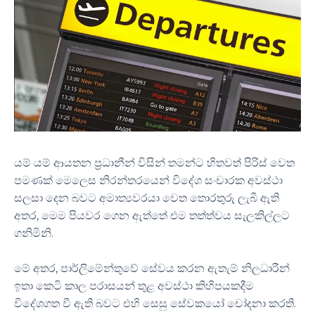
යම් යම් ආයතන ප්‍රධානීන් විසින් තමන්ට හිතවත් පිරිස් වෙත
පමණක් මෙලෙස නිරන්තරයෙන් විදේශ සංචාරක අවස්ථා
සලසා දෙන බවට අමාත්‍යවරයා වෙත තොරතුරු ලැබී ඇති
අතර, මෙම පියවර ගෙන ඇත්තේ එම තත්ත්වය සැලකිල්ලට
ගනිමිනි.
මේ අතර, පාර්ලිමේන්තුවේ සේවය කරන ඇතැම් නිලධාරීන්
ඉතා කෙටි කාල පරාසයන් තුළ අවස්ථා කිහිපයකදීම
විදේශගත වී ඇති බවට එහි සෙසු සේවකයෝ චෝදනා කරති.