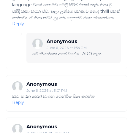
language වගේ කොමඩි ටෙලි සීරීස් එකක් නැති නිසා මූ
එහිදි කතා කරන ඒවා දාලා උන්ගෙ ජනතාව හොඳ thrill එකක්
ගන්නවා. ඒ නිසා තමයි ඌ සති දෙකක්ම එහෙ තියාගත්තෙ.
Reply
Anonymous
June 6, 2026 at 1:54 PM
මේ කියන්නෙ අපේ විදේශ TARO ගැන.
Anonymous
June 6, 2026 at 3:01 PM
ඔවා කරන ගමන් වාහන ගෙන්විම සිමා කරන්න
Reply
Anonymous
June 7, 2026 at 10:32 AM