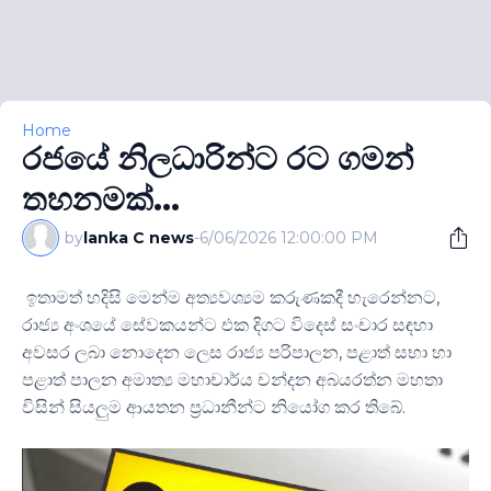
Home
රජයේ නිලධාරින්ට රට ගමන්
තහනමක්...
by
lanka C news
-
6/06/2026 12:00:00 PM
ඉතාමත් හදිසි මෙන්ම අත්‍යවශ්‍යම කරුණකදී හැරෙන්නට,
රාජ්‍ය අංශයේ සේවකයන්ට එක දිගට විදෙස් සංචාර සඳහා
අවසර ලබා නොදෙන ලෙස රාජ්‍ය පරිපාලන, පළාත් සභා හා
පළාත් පාලන අමාත්‍ය මහාචාර්ය චන්දන අබයරත්න මහතා
විසින් සියලුම ආයතන ප්‍රධානීන්ට නියෝග කර තිබේ.