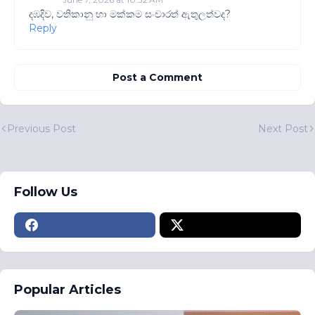
දඹදිව, වතිකානු හා මක්කම සංචාරත් ඇතුලත්වද?
Reply
Post a Comment
Previous Post
Next Post
Follow Us
Popular Articles