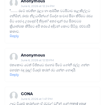
Anonymous
June 6, 2026 at 12:24 PM
".......... රටේ පවතින මූල්‍ය හා ආර්ථික වටපිටාව සැලකිල්ලට
ගනිමින්, රාජ්‍ය නිලධාරීන්ගේ විදේශ සංචාර සීමා කිරීමට රජය
මීට පෙර ද උපදෙස් දී තිබුණ" අතර දැන් එය සිරාවටම
ක්‍රියාත්මක කිරීමට අපි තරයේ අදිටන් කොට සිටිමු. එච්චරයි
කතාව.
Reply
Anonymous
June 6, 2026 at 12:53 PM
එතකොට යටත් විජිතයට එහෙම පිටේ ගෝනි එල්ල ගන්න
මහජන බදු මුදල් වියදම් කරන් රට යන්න හොඳයි.
Reply
GONA
June 6, 2026 at 1:47 PM
ඌට වියදම් කරන්නෙ ඒ රටවල් වලින්. දැන් mind your