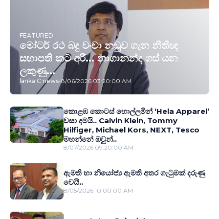
FEATURED
මෝටර් රථ බදු වංචා නඩුව ගැන නීතීඥ
සභාපති කට අරී... නාගානන්ද ගස් යන
ලකුණු...
lanka C news
-
8/06/2026 03:20:00 AM
කොළඹ කොටස් හොල්ලමින් ‘Hela Apparel’
වසා දමයි.. Calvin Klein, Tommy
Hilfiger, Michael Kors, NEXT, Tesco
මහන්නේ ඔවුන්..
8/07/2026 09:20:00 AM
ඇමති හා නියෝජ්‍ය ඇමති අතර ගැටුමක් දරුණු
වෙයි..
8/05/2026 10:00:00 AM