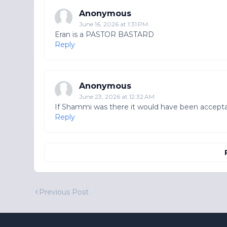
Anonymous
June 16, 2026 at 1:31 PM
Eran is a PASTOR BASTARD
Reply
Anonymous
June 23, 2026 at 12:32 AM
If Shammi was there it would have been accepta
Reply
Previous Post