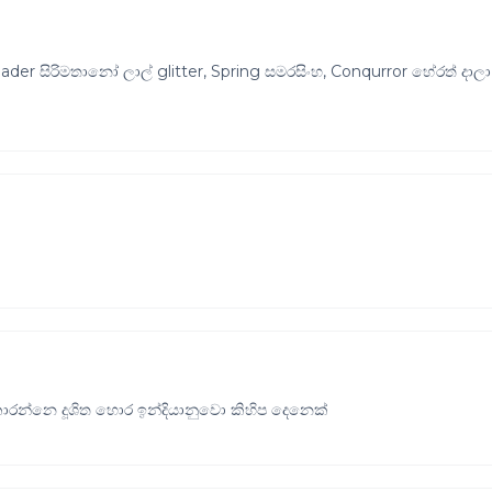
ader සිරිමතානෝ ලාල් glitter, Spring සමරසිංහ, Conqurror හේරත් දාලා
රන්නෙ දූශිත හොර ඉන්දියානුවො කිහිප දෙනෙක්