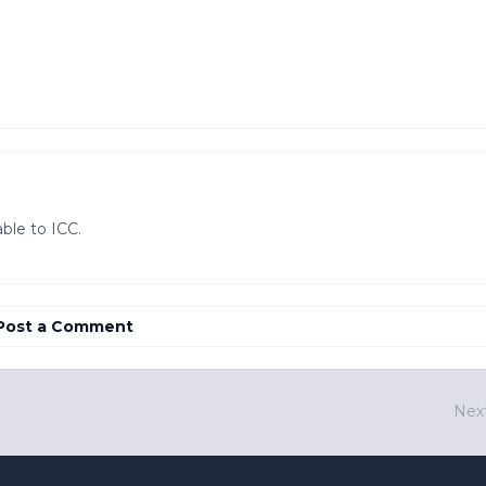
ble to ICC.
Post a Comment
Nex