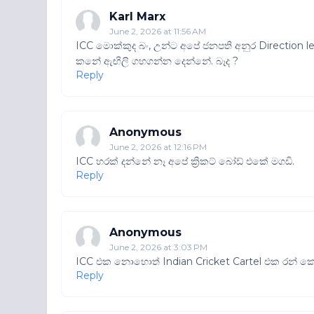
Karl Marx
June 2, 2026 at 11:56 AM
ICC මොක්කුද බං, උන්ට අපේ ජනපති අනුර Direction le
කනේ ඇඟිලි ගහගන්න දෙන්නේ. බෑද ?
Reply
Anonymous
June 2, 2026 at 12:16 PM
ICC හරක් දන්නේ නෑ අපේ ක්‍රිකට් බෝඩ් එකේ මගඩි.
Reply
Anonymous
June 2, 2026 at 3:03 PM
ICC එක නොහොත් Indian Cricket Cartel එක රන් කො
Reply