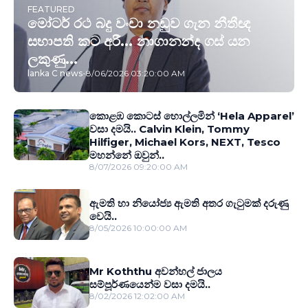
FEATURED
මෝටර් රථ බදු වංචා නඩුව ගැන නීතීඥ
සභාපති කට අරී... නාගානන්ද ගස් යන
ලකුණු...
lanka C news
-
8/06/2026 03:20:00 AM
කොළඹ කොටස් හොල්ලමින් ‘Hela Apparel’
වසා දමයි.. Calvin Klein, Tommy
Hilfiger, Michael Kors, NEXT, Tesco
මහන්නේ ඔවුන්..
8/07/2026 09:20:00 AM
ඇමති හා නියෝජ්‍ය ඇමති අතර ගැටුමක් දරුණු
වෙයි..
8/05/2026 10:00:00 AM
Mr Koththu අවන්හල් ජාලය
සම්පූර්ණයෙන්ම වසා දමයි..
8/02/2026 12:02:00 AM