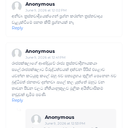
Anonymous
June 9, 2026 at 12:02 PM
අනිවා. ත්‍රස්තවාදියෙක්ගෙන් ප්‍රශ්න කරන්න ත්‍රස්තවාදය
වැළැක්වීමේ පනත කිසි ප්‍රශ්නයක් නෑ
Reply
Anonymous
June 9, 2026 at 12:41 PM
‍රාජපක්ෂලාගේ ආණ්ඩුවේ රාජ්‍ය ත්‍රස්තවාදිනායකයා
සලේ.රාජපක්ෂලාට විරුද්ධත්වයක් දක්වන පිරිස් එළොව
යවන්න කටයුතු කලේ ඔහු බව සත්‍යග්‍රහය තුලින් පෙනෙන බව
බුද්ධිමත් ජනතාව දන්නවා .සලේ කල යුත්තේ ඔහුට වන
තාඩන පීඩන වලට නීතියානුකූලව මුලික අයිතිවාසිකම්
නඩුවක් දැමීම පමණි
Reply
Anonymous
June 9, 2026 at 12:53 PM