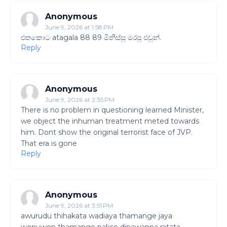
Anonymous
June 9, 2026 at 1:58 PM
එතකොට atagala 88 89 මිනිස්සු මරපු එවුන්.
Reply
Anonymous
June 9, 2026 at 2:35 PM
There is no problem in questioning learned Minister,
we object the inhuman treatment meted towards
him. Dont show the original terrorist face of JVP.
That era is gone
Reply
Anonymous
June 9, 2026 at 3:51 PM
awurudu thihakata wadiaya thamange jaya