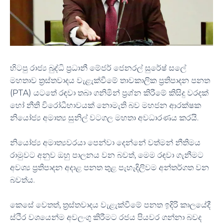
හිටපු රාජ්‍ය බුද්ධි ප්‍රධානී මේජර් ජෙනරල් සුරේෂ් සලේ
මහතාව ත්‍රස්තවාදය වැළැක්වීමේ තාවකාලික ප්‍රතිපාදන පනත
(PTA) යටතේ රඳවා තබා ගනිමින් ප්‍රශ්න කිරීමේ කිසිදු වරදක්
හෝ නීති විරෝධීභාවයක් නොමැති බව මහජන ආරක්ෂක
නියෝජ්‍ය අමාත්‍ය සුනිල් වටගල මහතා අවධාරණය කරයි.
නියෝජ්‍ය අමාත්‍යවරයා පෙන්වා දෙන්නේ වත්මන් නීතිමය
රාමුවට අනුව ඔහු පාලනය වන බවත්, මෙම රඳවා ගැනීමට
අවශ්‍ය ප්‍රතිපාදන අදාළ පනත තුළ පැහැදිලිවම අන්තර්ගත වන
බවත්ය.
කෙසේ වෙතත්, ත්‍රස්තවාදය වැළැක්වීමේ පනත ඉදිරි කාලයේදී
ස්ථිර වශයෙන්ම අවලංගු කිරීමට රජය පියවර ගන්නා බවද