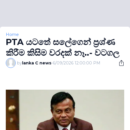
Home
PTA යටතේ සලේගෙන් ප‍්‍රශ්ණ
කිරීම කිසිම වරදක් නෑ..- වටගල
by
lanka C news
-
6/09/2026 12:00:00 PM