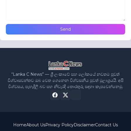
“Lanka C News” — ශ්‍රී ලංකාවේ සහ ලෝකයේ නවතම පුවත්
විශ්වාසවන්තව ඔබ වෙත ගෙනෙන විශ්වසනීය පුවත් මූලාශ්‍රයයි. අපි
විශ්වසය, පැහැදිලි බව සහ නිවැරදි තොරතුරු සඳහා කැපවෙන්නෙමු.
Home
About Us
Privacy Policy
Disclaimer
Contact Us