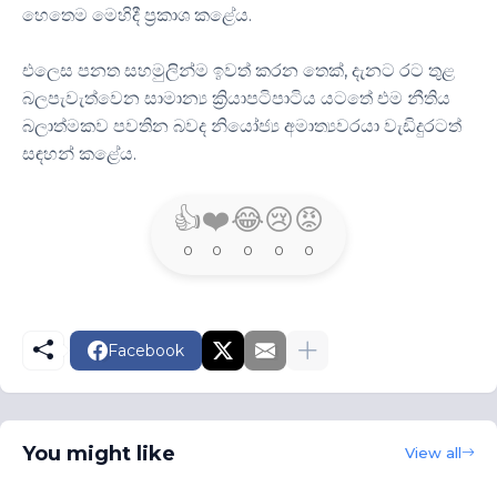
හෙතෙම මෙහිදී ප්‍රකාශ කළේය.
එලෙස පනත සහමුලින්ම ඉවත් කරන තෙක්, දැනට රට තුළ
බලපැවැත්වෙන සාමාන්‍ය ක්‍රියාපටිපාටිය යටතේ එම නීතිය
බලාත්මකව පවතින බවද නියෝජ්‍ය අමාත්‍යවරයා වැඩිදුරටත්
සඳහන් කළේය.
👍
❤️
😂
😢
😡
0
0
0
0
0
Facebook
You might like
View all