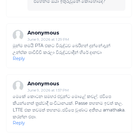
එහෙනම් ඔයා ඉතුරුවුනේ කොහොමද?
Anonymous
June 9, 2026 at 1:29 PM
මුන්ම තමයි PTA එකට විරුද්ධව ඛෙරිහන් දුන්නේ.දැන්
උන්ඒක පාවිචිචි කරලා විරුද්ධවාදීන් හිරේ දානවා
Reply
Anonymous
June 9, 2026 at 1:57 PM
මෙකේ කොටන සමහර එවුන්ට මොළේ කචල්. ජවිපෙ
කියන්නෙත් ත්‍රස්වාදී සංවිධානයක්. Passe තහනම ඉවත් කල.
LTTE එක තවමත් තහනම..ජවිපෙ වුණාට අතීතය amathaka.
කරන්න එපා.
Reply