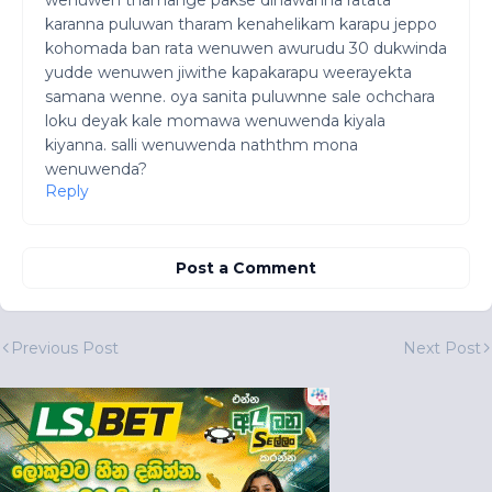
wenuwen thamange pakse dinawanna ratata
karanna puluwan tharam kenahelikam karapu jeppo
kohomada ban rata wenuwen awurudu 30 dukwinda
yudde wenuwen jiwithe kapakarapu weerayekta
samana wenne. oya sanita puluwnne sale ochchara
loku deyak kale momawa wenuwenda kiyala
kiyanna. salli wenuwenda naththm mona
wenuwenda?
Reply
Post a Comment
Previous Post
Next Post