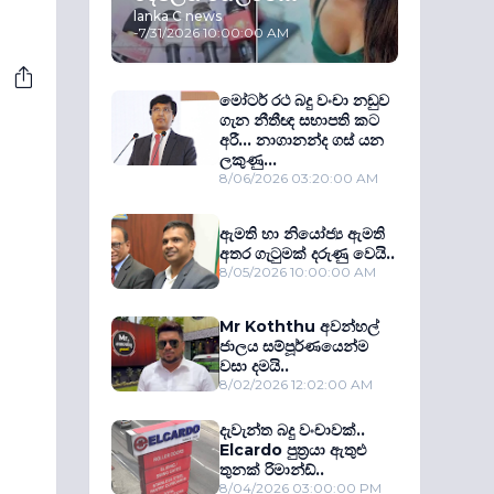
lanka C news
-
7/31/2026 10:00:00 AM
මෝටර් රථ බදු වංචා නඩුව
ගැන නීතීඥ සභාපති කට
අරී... නාගානන්ද ගස් යන
ලකුණු...
8/06/2026 03:20:00 AM
ඇමති හා නියෝජ්‍ය ඇමති
අතර ගැටුමක් දරුණු වෙයි..
8/05/2026 10:00:00 AM
Mr Koththu අවන්හල්
ජාලය සම්පූර්ණයෙන්ම
වසා දමයි..
8/02/2026 12:02:00 AM
දැවැන්ත බදු වංචාවක්..
Elcardo පුත‍්‍රයා ඇතුළු
තුනක් රිමාන්ඩ්..
8/04/2026 03:00:00 PM