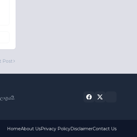
t Post
්‍රයයි.
Home
About Us
Privacy Policy
Disclaimer
Contact Us