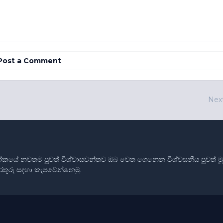
Post a Comment
Nex
ෝකයේ නවතම පුවත් විශ්වාසවන්තව ඔබ වෙත ගෙනෙන විශ්වසනීය පුවත් මූලාශ
තොරතුරු සඳහා කැපවෙන්නෙමු.