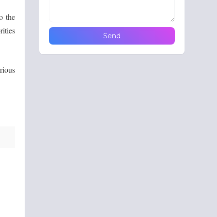
o the
ities
erious