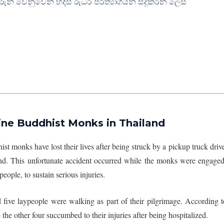
රුන් වෙනුවෙන් හදිසි රුධිර පරිත්‍යාගයන් සිදුකරන ලෙස
Nine Buddhist Monks in Thailand
st monks have lost their lives after being struck by a pickup truck driv
nd. This unfortunate accident occurred while the monks were engaged
eople, to sustain serious injuries.
ive laypeople were walking as part of their pilgrimage. According t
 the other four succumbed to their injuries after being hospitalized.