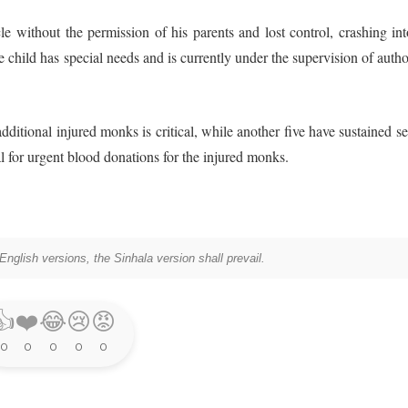
le without the permission of his parents and lost control, crashing int
 child has special needs and is currently under the supervision of author
additional injured monks is critical, while another five have sustained s
 for urgent blood donations for the injured monks.
nglish versions, the Sinhala version shall prevail.
👍
❤️
😂
😢
😡
0
0
0
0
0