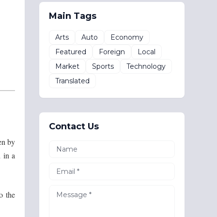
Main Tags
Arts
Auto
Economy
Featured
Foreign
Local
Market
Sports
Technology
Translated
Contact Us
en by
 in a
o the