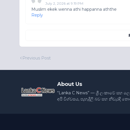
July 2, 2026 at 9:19 PM
Muslim ekek wenna athi happanna aththe
Reply
Previous Post
About Us
“Lanka C News” — ශ්‍රී ලංකාවේ සහ ල
අපි විශ්වසය, පැහැදිලි බව සහ නිවැරදි 