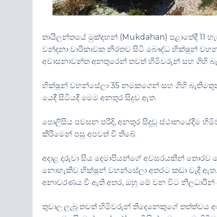
තායිලන්තයේ මුක්දහන් (Mukdahan) පළාතේදී 11 හැවි
වන්දනා චාරිකාවක නිරතව සිටි බෞද්ධ භික්ෂූන් වහන්
අවාසනාවන්ත අනතුරෙන් තවත් හිමිවරුන් සහ ගිහි බැත
භික්ෂූන් වහන්සේලා 35 නමකගෙන් සහ ගිහි බැතිමත
යෙදී සිටියදී මෙම අනතුර සිදුව ඇත.
පොලිසිය පවසන පරිදි, අනතුර සිදුවූ ස්ථානයේදීම හි
කිරීමෙන් පසු අපවත් වී තිබේ.
අදාළ දරුවා සිය දෙමාපියන්ගේ අවසරයකින් තොරව 
නොහැකිව භික්ෂූන් වහන්සේලා අතරට කඩා වැදී ඇත. 
අනාවරණය වී ඇති අතර, ඔහු මේ වන විට නිලධාරීන
තුවාල ලැබූ තවත් හිමිවරුන් තිදෙනෙකුගේ තත්ත්වය අ