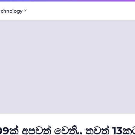
echnology
් 09ක් අපවත් වෙති.. තවත් 13ක