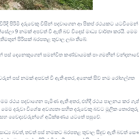
රිදි පිරිමි දරුවෙකු විසින් පදවාගෙන ආ පිකප් රථයකට යටවීමෙන්
සේලා 9 නමක් අපවත් වී ඇති බව විදෙස් මාධ්‍ය වාර්තා කරයි. මෙම
ිමතුන් පිරිසක් බරපතළ තුවාල ලබා තිබේ.
ුන් පස් දෙනෙකුගෙන් සමන්විත කණ්ඩායමක් පා ගමනින් වන්දනාව
මිවරුන් පස් නමක් අපවත් වී ඇති අතර, අනෙක් සිව් නම රෝහල්ගත
මෙම රථය පදවාගෙන පැමිණ ඇති අතර, එහිදී රථය පාලනය කර ගැ
මෙම දරුවා විශේෂ අවශ්‍යතා සහිත දරුවෙකු බවට මූලික තොරතුරු
් සහ වෛද්‍යවරුන්ගේ අධීක්ෂණය යටතේ පසුවේ.
සාධ්‍ය බවත්, තවත් පස් නමකට බරපතළ තුවාල සිදුව ඇති බවත් සෞඛ