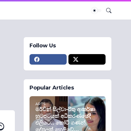
Follow Us
Popular Articles
ARTS
මර්වින් සිල්වා-රිතු ආකර්ෂා
හුටපටයක් අධිකරණයේදී
එලියට.. කෝටි ගණන්
ට
දේපලත් හෙලිවේ...