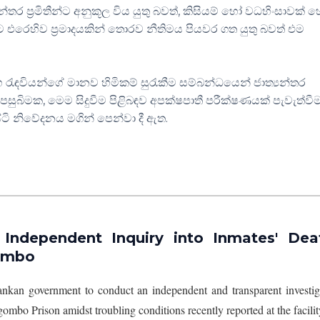
 ප්‍රමිතීන්ට අනුකූල විය යුතු බවත්, කිසියම් හෝ වධහිංසාවක් 
 එරෙහිව ප්‍රමාදයකින් තොරව නීතිමය පියවර ගත යුතු බවත් එම
 රැඳවියන්ගේ මානව හිමිකම් සුරැකීම සම්බන්ධයෙන් ජාත්‍යන්තර
සුබිමක, මෙම සිදුවීම පිළිබඳව අපක්ෂපාතී පරීක්ෂණයක් පැවැත්වී
ටි නිවේදනය මගින් පෙන්වා දී ඇත.
r Independent Inquiry into Inmates' Dea
gombo
ankan government to conduct an independent and transparent investig
gombo Prison amidst troubling conditions recently reported at the facilit