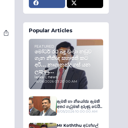
Popular Articles
FEATURED
මෝටර් රථ බදු වංචා නඩුව
ගැන නීතීඥ සභාපති කට
අරී... නාගානන්ද ගස් යන
ලකුණු...
lanka C news
-
8/06/2026 03:20:00 AM
ඇමති හා නියෝජ්‍ය ඇමති
අතර ගැටුමක් දරුණු වෙයි..
8/05/2026 10:00:00 AM
Mr Koththu අවන්හල්