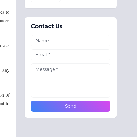
es to
ances
Contact Us
rious
d any
on of
nt to