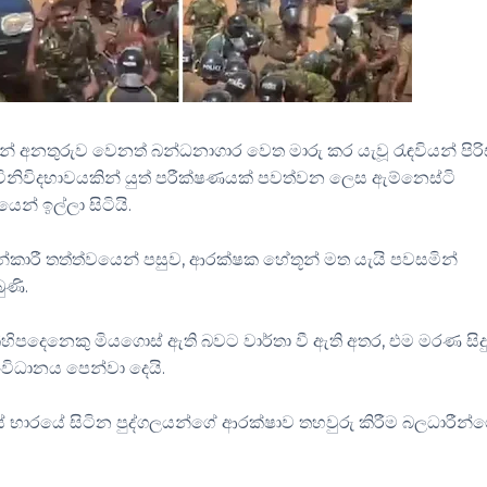
ින් අනතුරුව වෙනත් බන්ධනාගාර වෙත මාරු කර යැවූ රැඳවියන් පිරි
විනිවිදභාවයකින් යුත් පරීක්ෂණයක් පවත්වන ලෙස ඇම්නෙස්ටි
ෙන් ඉල්ලා සිටියි.
්කාරී තත්ත්වයෙන් පසුව, ආරක්ෂක හේතූන් මත යැයි පවසමින්
ුණි.
කිහිපදෙනෙකු මියගොස් ඇති බවට වාර්තා වී ඇති අතර, එම මරණ සිදු
ිධානය පෙන්වා දෙයි.
භාරයේ සිටින පුද්ගලයන්ගේ ආරක්ෂාව තහවුරු කිරීම බලධාරීන්