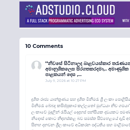
10 Comments
''නිවසේ සිටිනාලද බාළවයස්කාර තරැණයන්
අමානුශිකලෙස සිරගතකරදමා,.. අමාණුශික
පාළකයන් දෙස ,...
July 9, 2026 at 10:27 PM
දූශිත රාජ්‍ය යාන්ත්‍රණය සහ දූශිත මිනීමරැ ශ්‍රී ලංකා 
මිනීමරැ බේබදු කසිප්පුකාර කල්ලතෝ මුග්ධයා නිච ගම
ලංකාවේ මුදලින් රැපියල් දෙදහස් පන්සීයක දඩයකට පමණක් 
නිදොස් කොට නිදහස්කළ බව සමස්ත සිව්හෙළයේ දැඩි අ
සිනහ දනවන ශ්‍රීලංකාවේ අධිකරන පද්ධතිය සහ මාළිමාවෙ