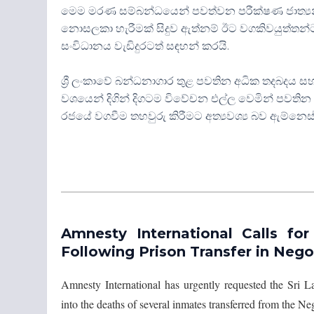
මෙම මරණ සම්බන්ධයෙන් පවත්වන පරීක්ෂණ ජාත්‍යන්තර
නොසලකා හැරීමක් සිදුව ඇත්නම් ඊට වගකිවයුත්තන්ට
සංවිධානය වැඩිදුරටත් සඳහන් කරයි.
ශ්‍රී ලංකාවේ බන්ධනාගාර තුළ පවතින අධික තදබදය සහ
වශයෙන් දිගින් දිගටම විවේචන එල්ල වෙමින් පවතින ප
රජයේ වගවීම තහවුරු කිරීමට අත්‍යවශ්‍ය බව ඇම්නෙස්
Amnesty International Calls fo
Following Prison Transfer in Ne
Amnesty International has urgently requested the Sri L
into the deaths of several inmates transferred from the Ne