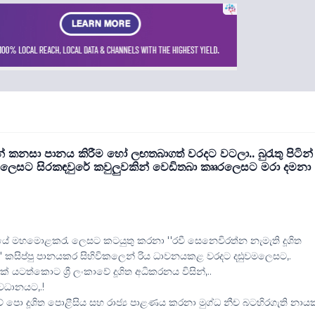
 කනසා පානය කිරීම හෝ ලඟතබාගත් වරදට වටලා.. බුරැතු පිටින්
 ලෙසට සිරකඳවුරේ කවුලුවකින් වෙඩිතබා කෘෘරලෙසට මරා දමනා
පොළීසියේ මහමොළකරැ ලෙසට කටයුතු කරනා ''රවී සෙනෙවිරත්න නැමැති දූශිත
යා'' කසිප්පු පානයකර සිහිවිකලෙන් රිය ධාවනයකළ වරදට දඪුවමලෙසට,.
යටත්කොට ශ්‍රී ලංකාවේ දූශිත අධිකරනය විසින්,..
වධානයට,.!
් පො දූශිත පොළීසිය සහ රාජ්‍ය පාළණය කරනා මුග්ධ නීච බටහිරගැති නාය