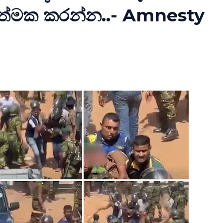
ියාත්මක කරන්න..- Amnesty