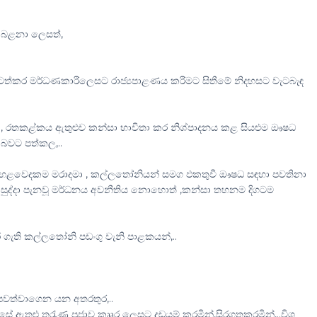
ව බළනා ලෙසත්,
ත්කර මර්ධණකාරීලෙසට රාජ්‍යපාළණය කරීමට සිතීමේ නිදහසට වැටබැඳ
ළ , රතකළ්කය ඇතුළුව කන්සා භාවිතා කර නිශ්පාදනය කළ සියළුම ඖෂධ
 බවට පත්කල,..
ින් හෙළවෙදකම මරාදමා , කල්ලතෝනියන් සමග ඵකතුවී ඖෂධ සඳහා පවතිනා
සුද්දා පැනවූ මර්ධනය අවනීතිය නොහොත් ,කන්සා තහනම දිගටම
 ගැති කල්ලතෝනි පඩංගු වැනි පාළකයන්,..
පවත්වාගෙන යන අතරතුර,..
ේ ඇතුළු තරැණ ප්‍රජාව කෘෘර ලෙසට දඩයම් කරමින්,සිරගතකරමින්,..විශ