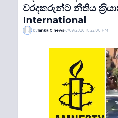
වරදකරුන්ට නීතිය ක‍්‍ර
International
by
lanka C news
-
7/09/2026 10:22:00 PM