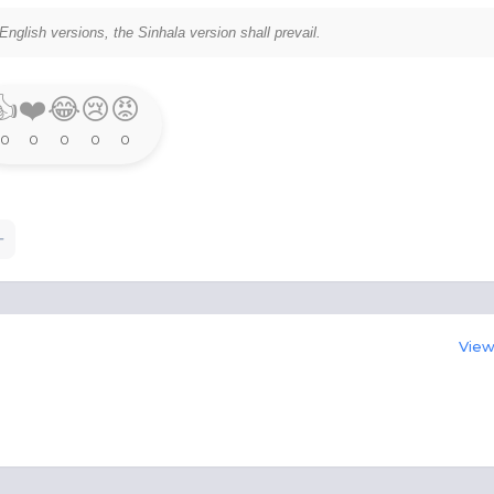
nglish versions, the Sinhala version shall prevail.
👍
❤️
😂
😢
😡
0
0
0
0
0
View 