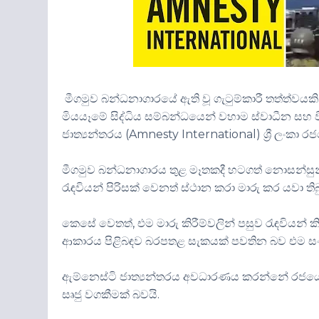
මීගමුව බන්ධනාගාරයේ ඇති වූ ගැටුම්කාරී තත්ත්වයක
මියයෑමේ සිද්ධිය සම්බන්ධයෙන් වහාම ස්වාධීන සහ 
ජාත්‍යන්තරය (Amnesty International) ශ්‍රී ලංකා රජය
මීගමුව බන්ධනාගාරය තුළ මෑතකදී හටගත් නොසන්සුන
රැඳවියන් පිරිසක් වෙනත් ස්ථාන කරා මාරු කර යවා තිබ
කෙසේ වෙතත්, එම මාරු කිරීම්වලින් පසුව රැඳවියන් 
ආකාරය පිළිබඳව බරපතළ සැකයක් පවතින බව එම සංව
ඇම්නෙස්ටි ජාත්‍යන්තරය අවධාරණය කරන්නේ රජයේ 
සෘජු වගකීමක් බවයි.