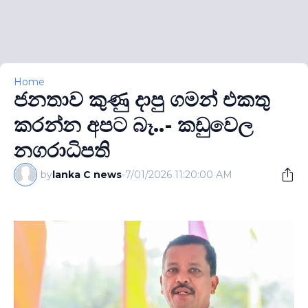
Home
ජනතාව කුණු දාපු ගමන් එකතු
කරන්න අපට බෑ..- කඩුවෙල
නගරාධිපති
by
lanka C news
-
7/01/2026 11:20:00 AM