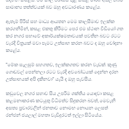
සාමාන්‍ය තත්ත්වයක් බව ඔහු අවධාරණය කළේය.
ඇතැම් පිරිස් සහ මාධ්‍ය ආයතන මෙම කාලසීමාව ඉලක්ක
කරගනිමින්, කසළ එකතු කිරීමට පෙර එම ස්ථාන වීඩියෝ ගත
කර නගර සභාවේ අකාර්යක්ෂමතාවයක් පවතින බවට රටට
වැරදි චිත්‍රයක් මවා පෑමට උත්සාහ කරන බවට ද ඔහු චෝදනා
කළේය.
"මේක සැලසුම් සහගතව, ඉලක්කගතව කරන වැඩක්. කුණු
ගොඩවල් පෙන්නලා රටට වැරදි අවබෝධයක් දෙන්න දරන
උත්සාහයක් අපි දකිනවා" යැයි ද ඔහු පැවසීය.
කඩුවෙල නගර සභාව සිය උපරිම ශක්තිය යොදවා කසළ
කළමනාකරණ කටයුතු විධිමත්ව සිදුකරන බවත්, මෙවැනි
අසත්‍ය ප්‍රචාරවලින් ජනතාව නොමඟ නොයන ලෙසත්
රන්ජන් ජයලාල් මහතා වැඩිදුරටත් ඉල්ලා සිටියේය.