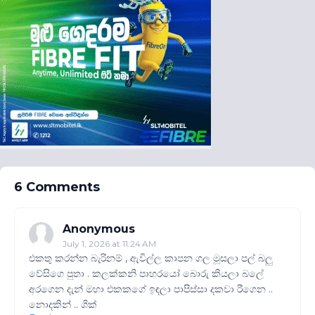
6 Comments
Anonymous
July 1, 2026 at 11:24 AM
එකතු කරන්න බැරිනම් , ඇවිල්ල කාපන ගල මූසලා පල් බලු
වේසිගෙ පුතා . කලක්කනි පාහරයෝ බොරු කියලා බලේ
අරගෙන දැන් මහා එකකගේ ඉඳලා පාපිස්සා දකවා රීගෙන ..
නොදකින් .. ශික්