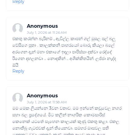
Reply
Anonymous
July 1, 2026 at 11:26 AM
එකතු කරන්න බැරිනම් , ඇවිල්ල කාපන් ගල් මූසල පල් බලු
වේසිගෙ පුතා . කාලක්කනි පාහරයෝ බොරු කියලා බලේ
අරගෙන දැන් මහා එකාගේ ඉඳලා පාපිස්සා දක්වා රෙද්දේ
රීගෙන දඟලනවා .. නොදකින් .. අශික්කිතයින්. ලජ්ජා නැද්ද
ඕයි
Reply
Anonymous
July 1, 2026 at 11:58 AM
මම මෙක ලියන්නෙ 3වන වතාව. මම ඉන්නේ කඩුවෙල නගර
සභා බල ප්‍රදේශයේ. මීට කලින් නාගරික කොමසාරිස්
කෙනෙක් යටතේ සෑහෙන කාලයක් කුණු එකතු කළා. එකල
නොතීබු ගැටළුවක් දැන් තියෙනවා. සමහර මාසවල සති
දෙකකට වඩා යනතුරු කුණු ගන්න ආවෙ නැහැ.අපෙ