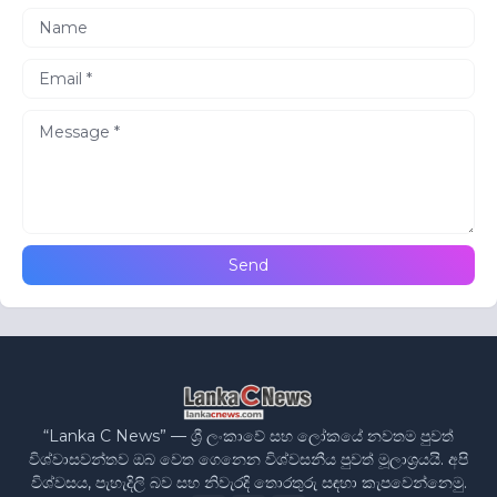
“Lanka C News” — ශ්‍රී ලංකාවේ සහ ලෝකයේ නවතම පුවත්
විශ්වාසවන්තව ඔබ වෙත ගෙනෙන විශ්වසනීය පුවත් මූලාශ්‍රයයි. අපි
විශ්වසය, පැහැදිලි බව සහ නිවැරදි තොරතුරු සඳහා කැපවෙන්නෙමු.