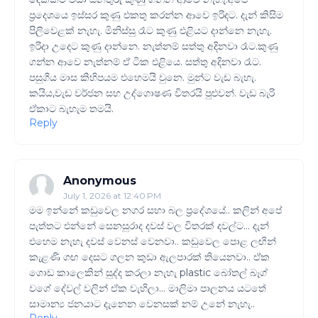
ප්‍රදෙශයෙ ඉස්සර කුණු එකතු කරන්න ආවෙ ඉරිදට. දැන් කිසිම
පිලිවෙළක් නැහැ. මිනිස්සු රෑට කුණු එළියට දාන්නෙ නැහැ.
ඉරිදා උදෙට කුණු දාන්නෙ. නැත්නම් සත්තු අදිනවා රෑට.කුණු
ගන්න ආවෙ නැත්නම් ඒ ටික එළියෙ. සත්තු අදිනවා රෑට.
පසුගිය මාස කිහිපයම එහෙමයි වුනෙ. මුන්ට වැඩ බැහැ.
කයිය,වැඩ වර්ජන සහ උද්ගොෂණ විතරයි පුළුවන්. වැඩ බැරි
ඒකාට බැහැම තමයි.
Reply
Anonymous
July 1, 2026 at 12:40 PM
මම ඉන්නේ කඩුවෙල නගර සභා බල ප්‍රදේශයේ.. කලින් අපේ
පැත්තට එන්නේ සෙනසුරාද දවස් වල විතරක් දවල්ට... දැන්
එහෙම නැහැ දවස් වෙනස් වෙනවා.. කඩුවෙල පොළ ලඟින්
කැළණි ගඟ දෙසට ගලන කුඩා ඇලපාරක් තියෙනවා.. ඒක
ගොඩ කාලෙකින් සුද්ද කරලා නැහැ plastic බෝතල් බෑග්
වගේ දේවල් වලින් ඒක වැහිලා... මාලිමා පාලනය යටතේ
සාමාන්‍ය ජනයාට දැනෙන වෙනසක් නම් උනේ නැහැ..
Reply