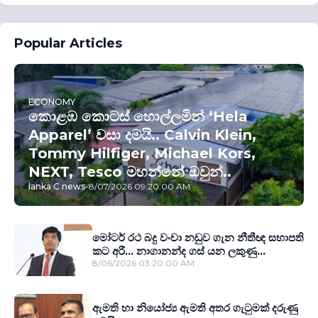
Popular Articles
ECONOMY
කොළඹ කොටස් හොල්ලමින් ‘Hela
Apparel’ වසා දමයි.. Calvin Klein,
Tommy Hilfiger, Michael Kors,
NEXT, Tesco මහන්නේ ඔවුන්..
lanka C news
-
8/07/2026 09:20:00 AM
මෝටර් රථ බදු වංචා නඩුව ගැන නීතීඥ සභාපති
කට අරී... නාගානන්ද ගස් යන ලකුණු...
8/06/2026 03:20:00 AM
ඇමති හා නියෝජ්‍ය ඇමති අතර ගැටුමක් දරුණු