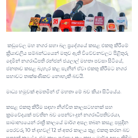
කඩුවෙල මහ නගර සභා බල ප්‍රදේශයේ කසළ එකතු කිරීමේ
ක්‍රියාවලිය සම්බන්ධයෙන් මතුව ඇති විවේචනවලට පිළිතුරු
දෙමින් නගරාධිපති රන්ජන් ජයලාල් මහතා පවසා සිටියේ,
ජනතාව කසළ බැහැර කළ සැනින් ඒවා එකතු කිරීමට නගර
සභාවට තාක්ෂණිකව නොහැකි බවයි.
මාධ්‍ය හමුවක් අමතමින් ඒ මහතා මේ බව කියා සිටියේය.
කසළ එකතු කිරීම සඳහා නිශ්චිත කාලසටහනක් සහ
ක්‍රමවේදයක් පවතින බව පෙන්වා දුන් නගරාධිපතිවරයා,
සාමාන්‍යයෙන් රාත්‍රී කාලයේ මාර්ග අසල තබන කසළ පසුදින
පෙරවරු 10 ත් දහවල් 12 ත් අතර කාලය තුළ එකතු කරන බව
සඳහන් කළේය. එම කාල පරාසය තුළ කසළ මාර්ග අසල තිබීම