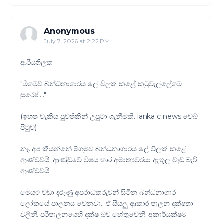
Anonymous
July 7, 2026 at 2:22 PM
ආරියතිලක
"මීගමුව බන්ධනාගාරය ලේ විලක් කළේ කටුවැල්ලේගම
සුරේෂ්...."
(ඉහත වැකිය පුවතිකින් උපුටා ගැනීමකි. lanka c news වෙබ්
පිටුව)
නෑ..අප කියන්නේ මීගමුව බන්ධනාගාරය ලේ විලක් කළේ
ආණ්ඩුවයි. ආණ්ඩුවේ විෂය භාර අමාත්‍යවරයා ඇතුලු වැඩ බැරි
ආණ්ඩුවයි.
මෙයට වඩා දරුණු අපරාධකරුවන් සිටින බන්ධනාගාර
ලෝකයේ පාලනය වෙනවා.. ඒ සියලු ආකාර පාලන දක්ෂතා
වලිනි. පරිපාලනයෙහි දක්ෂ බව හේතුවෙනි. අකාර්යක්ෂම