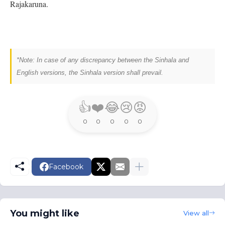
Rajakaruna.
*Note: In case of any discrepancy between the Sinhala and
English versions, the Sinhala version shall prevail.
👍
❤️
😂
😢
😡
0
0
0
0
0
Facebook
You might like
View all