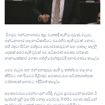
මීගමුව බන්ධනාගාරය තුළ මෑතකදී ඇති වූ දරුණු ගැටුම,
බන්ධනාගාර පාලනාධිකාරියට එරෙහිව ඇති වූවක් නොව,
එහි රඳවා සිටින මත්ද්‍රව්‍ය ජාවාරම්කරුවන් සහ පාතාල කල්ලි
දෙකක් අතර ඇති වූවක් බව අධිකරණ අමාත්‍ය හර්ෂණ
නානායක්කාර මහතා පාර්ලිමේන්තුවේදී අනාවරණය කළේය.
මෙම ගැටුම සහ ඉන් අනතුරුව ඇති වූ තත්ත්වය පාලනය
කිරීමට ගත් පියවර පිළිබඳව අමාත්‍යවරයා සවිස්තරාත්මක
වාර්තාවක් සභාවට ඉදිරිපත් කළේය.
අමාත්‍යවරයා පෙන්වා දුන් පරිදි, ගැටුම ප්‍රථමයෙන් ආරම්භ වී
ඇත්තේ ජූලි මස 05 වනදා පෙරවරු 11:00ට පමණ රැඳවියන්