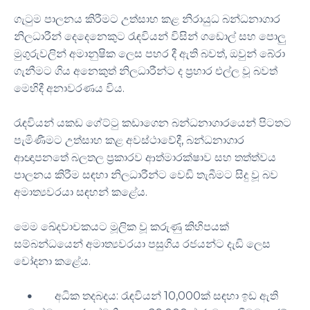
ගැටුම පාලනය කිරීමට උත්සාහ කළ නිරායුධ බන්ධනාගාර
නිලධාරීන් දෙදෙනෙකුට රැඳවියන් විසින් ගඩොල් සහ පොලු
මුගුරුවලින් අමානුෂික ලෙස පහර දී ඇති බවත්, ඔවුන් බේරා
ගැනීමට ගිය අනෙකුත් නිලධාරීන්ට ද ප්‍රහාර එල්ල වූ බවත්
මෙහිදී අනාවරණය විය.
රැඳවියන් යකඩ ගේට්ටු කඩාගෙන බන්ධනාගාරයෙන් පිටතට
පැමිණීමට උත්සාහ කළ අවස්ථාවේදී, බන්ධනාගාර
ආඥාපනතේ බලතල ප්‍රකාරව ආත්මාරක්ෂාව සහ තත්ත්වය
පාලනය කිරීම සඳහා නිලධාරීන්ට වෙඩි තැබීමට සිදු වූ බව
අමාත්‍යවරයා සඳහන් කළේය.
මෙම ඛේදවාචකයට මූලික වූ කරුණු කිහිපයක්
සම්බන්ධයෙන් අමාත්‍යවරයා පසුගිය රජයන්ට දැඩි ලෙස
චෝදනා කළේය.
අධික තදබදය: රැඳවියන් 10,000ක් සඳහා ඉඩ ඇති