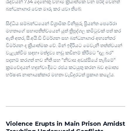
රැඳවියන් 734 දෙනෙකු වහාම ක්‍රියාත්මක වන පරිදි වෙනත්
බන්ධනාගාර වෙත මාරු කර යවා තිබේ.
සිද්ධිය සම්බන්ධයෙන් විශ්‍රාමික විනිසුරු ප්‍රියන්ත පෙරේරා
මහතාගේ සභාපතිත්වයෙන් යුත් ත්‍රිපුද්ගල කමිටුවක් පත් කර
ඇති අතර, සී.අයි.ඩී විමර්ශන සහ බන්ධනාගාර අභ්‍යන්තර
විමර්ශන ද ක්‍රියාත්මක වේ. මින් ඉදිරියට මෙවැනි තත්ත්වයන්
වැළැක්වීම සඳහා මත්ද්‍රව්‍ය නඩු කඩිනම් කිරීමට "දළ බර"
පදනම් කරගත් නව නීති සහ "නිවාස අඩස්සියේ තැබීමේ"
ක්‍රමවේදයන් හඳුන්වා දීමට රජය කටයුතු කරන බව අමාත්‍ය
හර්ෂණ නානායක්කාර මහතා වැඩිදුරටත් ප්‍රකාශ කළේය.
Violence Erupts in Main Prison Amidst