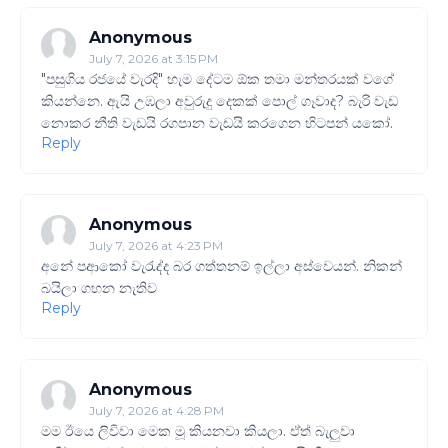
Anonymous
July 7, 2026 at 3:15 PM
"පසුගිය රජයේ වැරදි" හැම දේටම ඕක තමා මන්තරයක් වගේ
කියන්නෙ. ඇයි උඹලා අවුරුදු දෙකක් පොල් ගෑවාද? බැරි වැඩ
නොකර නීති වැඩයි රගපාන වැඩයි කරගෙන හිටපන් යකෝ.
Reply
Anonymous
July 7, 2026 at 4:23 PM
අනේ පආකෝ වැරැද්ද බර ගත්තනම් ඉල්ලා අස්වෙයන්. නිකන්
බයිලා ගහන නැතිව
Reply
Anonymous
July 7, 2026 at 4:28 PM
මම ඊයෙ ලිවිවා මෙක මූ කියනවා කියලා. ඒත් බැලුවා