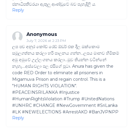
ජනාධිපතිවරයා ඇතුලු ආණ්ඩුවේ බව පැහැදිලි ය.
Reply
Anonymous
July 7, 2026 at 2:23 PM
ලප පච අනුර කෝඩ් රෙඩ් ඕඩර් එක දීල ඔක්කොම
සමුලගත්නය කරලා හරි පාලනය ගන්න...ලපය මානව හිමිකම්
අමු අමුවේ උල්ලංගනය කරලා...මූව තියන්න වටින්නේ
නැහැ....අස්වෙලා පල එසිගේ පුටා. Anura has given the
code RED Order to eliminate all prisoners in
Migamuva Prison and regain control. This is a
"HUMAN RIGHTS VIOLATION".
#PEACEINSRILANKA #Injustice
#HumanRightsViolation #Trump #UnitedNations
#UNHRC #CHANGE #NewGovernment #SriLanka
#LK #NEWELECTIONS #ArrestAKD #BanJVPNPP
Reply