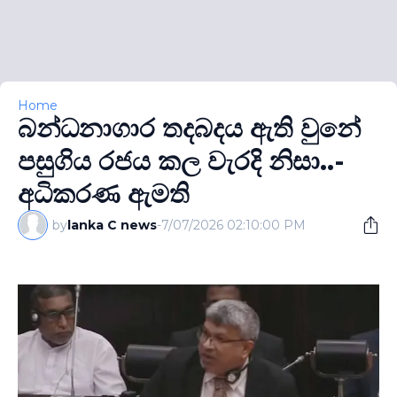
Home
බන්ධනාගාර තදබදය ඇති වුනේ
පසුගිය රජය කල වැරදි නිසා..-
අධිකරණ ඇමති
by
lanka C news
-
7/07/2026 02:10:00 PM