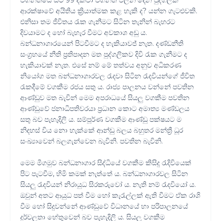
වගන්තියේ සිට 99 දක්වා වගන්ති වලින් දෙන පුද්ගලික
ආරක්ෂාවේ අයිතිය ක්‍රියාත්මක කළ හැකි ද? යන්න ගැටළුවකි.
එනිසා තම ජීවිතය රැක ගැනීමට සිටින තැනින් බැහරට
දිවයාමට ද හෝ බැහැර වීමට අවකාශ අඩු ය.
බන්ධනාගාරයෙන් පිටවීමට ද හැකියාවජ් නැත. දණ්ඩනීති
සංග්‍රහයේ නීති ප්‍රතිපාදන මත පුද්ගලිකව දිවි රැක ගැනීමට ද
හැකියාවක් නැත. එසේ නම් මේ තත්වය අනුව අධිකරණ
නියෝග මත බන්ධනාගාරවල රැදවා සිටින රැදවියන්ගේ ජීවිත
රැකදීමේ වගකීම රජය සතු ය. රාජ්‍ය පාලනය වන්නේ පවතින
ආණ්ඩුව මත බැවින් මෙම අපරාධයේ සියලු වගකීම පවතින
ආණ්ඩුවේ ජනාධිපතිවරයා ප්‍රධාන කොට අමාත්‍ය මණ්ඩලය
සතු බව පැහැදිලි ය. සම්පූර්ණ වගකීම ආණ්ඩු පක්ෂයට ම
නිදහස් විය නො හැක්කේ ආන්ඩු බලය බහුතර මන්ත්‍රී ධූර
සංඛ්‍යාවෙන් බලගැන්වෙන බැවිනි. පවතින බැවිනි.
මෙම මීගමුව බන්ධනාගාර සිද්ධියේ වගකීම කිසිදු රැදිවියෙක්
පිට පැටවීම, හිමි කමක් නැත්තේ ය. බන්ධනාගාරවල සිටින
සියලු රැදවියන් නිරායුධ සිරකරුවෝ ය. නැති නම් රැදවියෝ ය.
ඔවුන් අතට ආයුධ පත් වීම හෝ කැරැල්ලක් ඇති වීමට ඒක රාශි
වීම හෝ සිදුවන්නේ ආණ්ඩුවේ විධානයේ හා පරිපාලනයේ
දුර්වලතා හේතුවෙන් බව පැහැදිලි ය. සියලු වගකීම