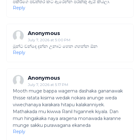
පකීර්ගෙ පඩත්තර කට ඇරෙන්න පරක්කු ඇයි කියලා.
Reply
Anonymous
July 7, 2026 at 5:00 PM
මුන්ට චන්දෙ දුන්න උනාට හෙන ගහන්න ඕන
Reply
Anonymous
July 7, 2026 at 5:17 PM
Mooth muge bappa wagema dashaka gananawak
thisse ratata kisima wedak nokara anunge weda
viwechanaya karakara hitapu kalakanniyek.
Mathakada mu kiwwa Ranil higannek kiyala. Dan
mun hingakaka naya aragena monawada karanne
munge sakku purawagana ekaneda
Reply