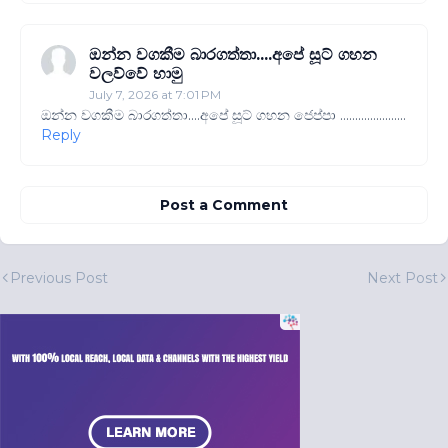
ඔන්න වගකීම බාරගත්තා....අපේ සූට් ගහන
වලව්වේ හාමු
July 7, 2026 at 7:01 PM
ඔන්න වගකීම බාරගත්තා....අපේ සූට් ගහන ජෙප්පා ......................
Reply
Post a Comment
Previous Post
Next Post