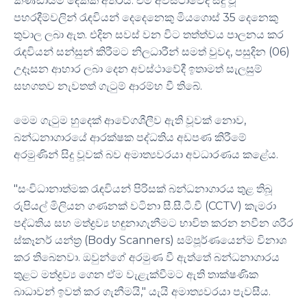
කණ්ඩායම් දෙකක් අතරය. එම අවස්ථාවේදී සිදු වූ
පහරදීම්වලින් රැඳවියන් දෙදෙනෙකු මියගොස් 35 දෙනෙකු
තුවාල ලබා ඇත. එදින සවස් වන විට තත්ත්වය පාලනය කර
රැඳවියන් සන්සුන් කිරීමට නිලධාරීන් සමත් වුවද, පසුදින (06)
උදෑසන ආහාර ලබා දෙන අවස්ථාවේදී ඉතාමත් සැලසුම්
සහගතව නැවතත් ගැටුම් ආරම්භ වී තිබේ.
මෙම ගැටුම හුදෙක් ආවේගශීලීව ඇති වූවක් නොව,
බන්ධනාගාරයේ ආරක්ෂක පද්ධතිය අඩපණ කිරීමේ
අරමුණින් සිදු වූවක් බව අමාත්‍යවරයා අවධාරණය කළේය.
"සංවිධානාත්මක රැඳවියන් පිරිසක් බන්ධනාගාරය තුළ තිබූ
රුපියල් මිලියන ගණනක් වටිනා සී.සී.ටී.වී (CCTV) කැමරා
පද්ධතිය සහ මත්ද්‍රව්‍ය හඳුනාගැනීමට භාවිත කරන නවීන ශරීර
ස්කෑනර් යන්ත්‍ර (Body Scanners) සම්පූර්ණයෙන්ම විනාශ
කර තිබෙනවා. ඔවුන්ගේ අරමුණ වී ඇත්තේ බන්ධනාගාරය
තුළට මත්ද්‍රව්‍ය ගෙන ඒම වැළැක්වීමට ඇති තාක්ෂණික
බාධාවන් ඉවත් කර ගැනීමයි," යැයි අමාත්‍යවරයා පැවසීය.