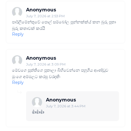
Anonymous
July 7, 2026 at 2:53 PM
පාර්ලිමේන්තුවේ පොල් සම්බෝල පුන්නක්ක්ය් කන බුරු පුතා
බුරු කතාවක් කරයි
Reply
Anonymous
July 7, 2026 at 3:09 PM
මේවගෙ සුත්තිගෙ පුතාලා බිහිවෙන්නෙ පහුගිය ආණ්ඩුව
මුංගෙ අම්මලට කරපු වරදකිං
Reply
Anonymous
July 7, 2026 at 3:44 PM
👍👍👍