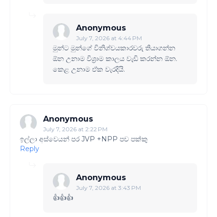
Anonymous
July 7, 2026 at 4:44 PM
මුන්ට මුන්ගේ විනිශ්චයකාරවරු තියාගන්න
ඕන උනාම විශ්‍රාම කාලය වැඩි කරන්න ඕන.
කෙළ උනාම ඒක වැරදියි.
Anonymous
July 7, 2026 at 2:22 PM
ඉල්ලා අස්වෙයන් පර JVP +NPP පච පක්කු
Reply
Anonymous
July 7, 2026 at 3:43 PM
👍👍👍