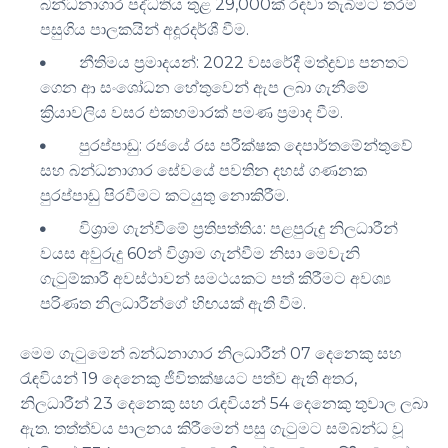
බන්ධනාගාර පද්ධතිය තුළ 29,000ක් රඳවා තැබීමට තරම්
පසුගිය පාලකයින් අදූරදර්ශී වීම.
නීතිමය ප්‍රමාදයන්: 2022 වසරේදී මත්ද්‍රව්‍ය පනතට
ගෙන ආ සංශෝධන හේතුවෙන් ඇප ලබා ගැනීමේ
ක්‍රියාවලිය වසර එකහමාරක් පමණ ප්‍රමාද වීම.
පුරප්පාඩු: රජයේ රස පරීක්ෂක දෙපාර්තමේන්තුවේ
සහ බන්ධනාගාර සේවයේ පවතින දහස් ගණනක
පුරප්පාඩු පිරවීමට කටයුතු නොකිරීම.
විශ්‍රාම ගැන්වීමේ ප්‍රතිපත්තිය: පළපුරුදු නිලධාරීන්
වයස අවුරුදු 60න් විශ්‍රාම ගැන්වීම නිසා මෙවැනි
ගැටුම්කාරී අවස්ථාවන් සමථයකට පත් කිරීමට අවශ්‍ය
පරිණත නිලධාරීන්ගේ හිඟයක් ඇති වීම.
මෙම ගැටුමෙන් බන්ධනාගාර නිලධාරීන් 07 දෙනෙකු සහ
රැඳවියන් 19 දෙනෙකු ජීවිතක්ෂයට පත්ව ඇති අතර,
නිලධාරීන් 23 දෙනෙකු සහ රැඳවියන් 54 දෙනෙකු තුවාල ලබා
ඇත. තත්ත්වය පාලනය කිරීමෙන් පසු ගැටුමට සම්බන්ධ වූ