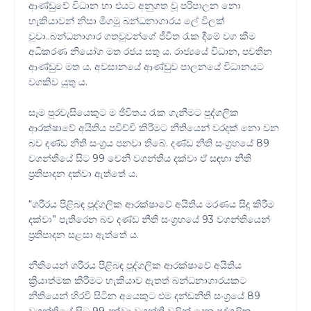
ආණ්ඩුවේ විධාන හා එයට අනුගත වූ පරිපාලන නො
හැකියාවන් නිසා මීගමු බන්ධනාගාරය ලේ විලක්
වූවා..බන්ධනාගාර ගතවූවන්ගේ ජීවිත රැක දීමේ වග කීම
අධිකරණ නියෝග මත රජය සතු ය. රාජ්‍යයේ විධාන, පවතින
ආණ්ඩුව මත ය. අවසානයේ ආණ්ඩුව පාලනයේ විධානයට
වගකිව යුතු ය.
සෑම පුරවැසියෙකුට ම ජීවිතය රැක ගැනීමට පුද්ගලික
ආරක්ෂාවේ අයිතිය පවිච්චි කිරීමට නීතියෙන් වරදක් නො වන
බව දණ්ඩ නීති සංග්‍රය පනවා තිබේ. දණ්ඩ නීති සංග්‍රහයේ 89
වගන්තියේ සිට 99 වෙනි වගන්තිය දක්වා ඒ සඳහා නීති
ප්‍රතිපාදන දක්වා ඇත්තේ ය.
“ශරීරය පිළිබඳ පුද්ගලික ආරක්ෂාවේ අයිතිය මරණය සිදු කිරීම
දක්වා” පැතිරෙන බව දණ්ඩ නීති සංග්‍රහයේ 93 වගන්තියෙන්
ප්‍රතිපාදන සළසා ඇත්තේ ය.
නීතියෙන් ශරීරය පිළිබඳ පුද්ගලික ආරක්ෂාවේ අයිතිය
ක්‍රියාත්මක කිරීමට හැකියාව ඇතත් බන්ධනාගාරයකට
නීතියෙන් හිරවී සිටින අයෙකුට එම දන්ඩනීති සංග්‍රයේ 89