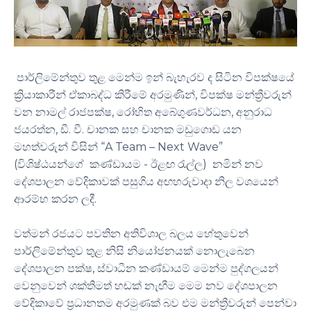
පාර්ලිමේන්තුව තුළ මෙන්ම ඉන් බැහැරව ද සිටින විපක්ෂයේ
ක්‍රියාකාරීන් ඒකාබද්ධ කිරීමේ අරමුණින්, විපක්ෂ මන්ත්‍රීවරුන්
වන නාමල් රාජපක්ෂ, රෝහිත අබේගුණවර්ධන, අනුරාධ
ජයරත්න, ඩී. වී. චානක සහ චානක මඩුගොඩ යන
මහත්වරුන් විසින් “A Team – Next Wave”
(විශිෂ්ඨයන්ගේ කණ්ඩායම - ඊළඟ රැල්ල) නමින් නව
දේශපාලන වේදිකාවක් පසුගිය අඟහරුවාදා නිල වශයෙන්
ආරම්භ කරන ලදී.
වත්මන් රජයට පවතින අතිවිශාල බලය හේතුවෙන්
පාර්ලිමේන්තුව තුළ නිසි නියෝජනයක් නොලැබෙන
දේශපාලන පක්ෂ, ස්වාධීන කණ්ඩායම් මෙන්ම පුද්ගලයන්
වෙනුවෙන් ශක්තිමත් හඬක් නැඟීම මෙම නව දේශපාලන
වේදිකාවේ ප්‍රධානතම අරමුණක් බව එම මන්ත්‍රීවරුන් පෙන්වා