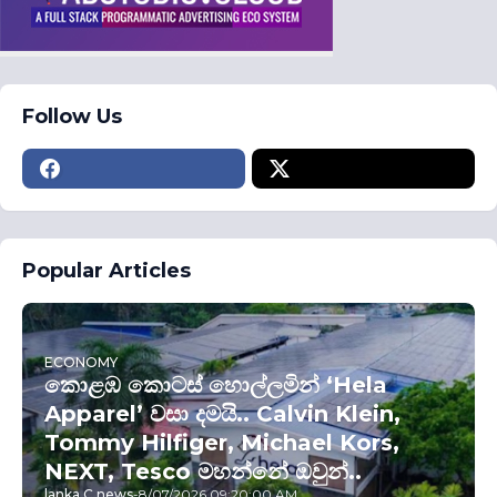
Follow Us
Popular Articles
ECONOMY
කොළඹ කොටස් හොල්ලමින් ‘Hela
Apparel’ වසා දමයි.. Calvin Klein,
Tommy Hilfiger, Michael Kors,
NEXT, Tesco මහන්නේ ඔවුන්..
lanka C news
-
8/07/2026 09:20:00 AM