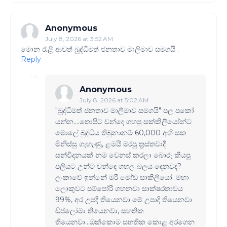
Anonymous
July 8, 2026 at 3:52 AM
මොන රැළි ආවත් බුද්ධිමත් ජනතාව මාලිමාව සමගයි .
Reply
Anonymous
July 8, 2026 at 5:02 AM
"බුද්ධිමත් ජනතාව මාලිමාව සමගයි" පල පකෝ
යන්න....තොපිට චන්දෙ ගහපු සක්කිලියෝන්ට
මොලේ බුද්ධිය තිබුනානම් 60,000 අහිංසක
මිනිස්සු ගැහැණු, ළමයි මරපු ත්‍රස්තවාදී
සන්විදනයක් නම වෙනස් කරලා බොරු කියපු
පලියට උන්ට චන්දෙ ගහල බලය දෙනවද?
ලංකාවේ ඉන්නේ මරි මෝඩ සාකිලියෝ. මහා
ලොකුවට පම්පෝරි ගහනවා සාක්ෂරතාවය
99%, අර උපදී තියෙනවා මේ උපාදි තියෙනවා
ඩිප්ලෝමා තියෙනවා, සහතික
තියෙනවා...ඔක්කොම සහතික කොළ අරගෙන