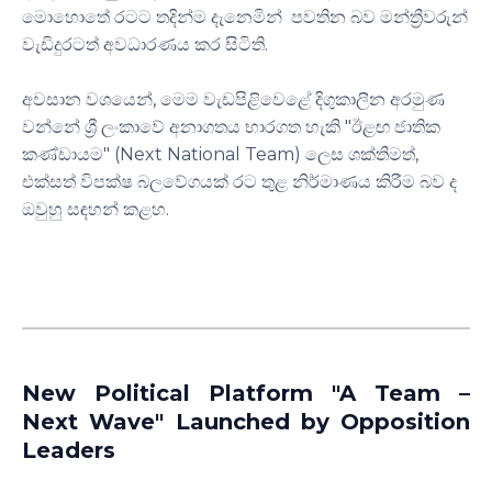
මොහොතේ රටට තදින්ම දැනෙමින් පවතින බව මන්ත්‍රීවරුන්
වැඩිදුරටත් අවධාරණය කර සිටිති.
අවසාන වශයෙන්, මෙම වැඩපිළිවෙළේ දිගුකාලීන අරමුණ
වන්නේ ශ්‍රී ලංකාවේ අනාගතය භාරගත හැකි "ඊළඟ ජාතික
කණ්ඩායම" (Next National Team) ලෙස ශක්තිමත්,
එක්සත් විපක්ෂ බලවේගයක් රට තුළ නිර්මාණය කිරීම බව ද
ඔවුහු සඳහන් කළහ.
New Political Platform "A Team –
Next Wave" Launched by Opposition
Leaders