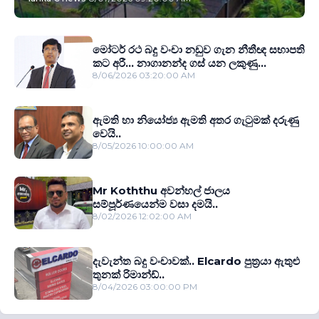
මෝටර් රථ බදු වංචා නඩුව ගැන නීතීඥ සභාපති
කට අරී... නාගානන්ද ගස් යන ලකුණු...
8/06/2026 03:20:00 AM
ඇමති හා නියෝජ්‍ය ඇමති අතර ගැටුමක් දරුණු
වෙයි..
8/05/2026 10:00:00 AM
Mr Koththu අවන්හල් ජාලය
සම්පූර්ණයෙන්ම වසා දමයි..
8/02/2026 12:02:00 AM
දැවැන්ත බදු වංචාවක්.. Elcardo පුත‍්‍රයා ඇතුළු
තුනක් රිමාන්ඩ්..
8/04/2026 03:00:00 PM