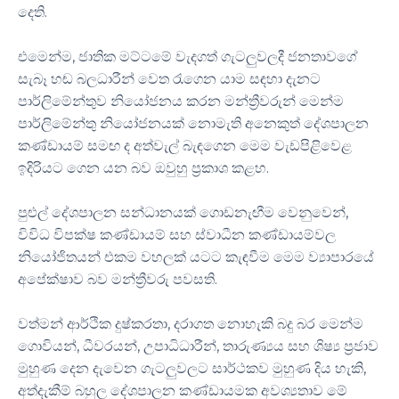
දෙති.
එමෙන්ම, ජාතික මට්ටමේ වැදගත් ගැටලුවලදී ජනතාවගේ
සැබෑ හඬ බලධාරීන් වෙත රැගෙන යාම සඳහා දැනට
පාර්ලිමේන්තුව නියෝජනය කරන මන්ත්‍රීවරුන් මෙන්ම
පාර්ලිමේන්තු නියෝජනයක් නොමැති අනෙකුත් දේශපාලන
කණ්ඩායම් සමඟ ද අත්වැල් බැඳගෙන මෙම වැඩපිළිවෙළ
ඉදිරියට ගෙන යන බව ඔවුහු ප්‍රකාශ කළහ.
පුළුල් දේශපාලන සන්ධානයක් ගොඩනැඟීම වෙනුවෙන්,
විවිධ විපක්ෂ කණ්ඩායම් සහ ස්වාධීන කණ්ඩායම්වල
නියෝජිතයන් එකම වහලක් යටට කැඳවීම මෙම ව්‍යාපාරයේ
අපේක්ෂාව බව මන්ත්‍රීවරු පවසති.
වත්මන් ආර්ථික දුෂ්කරතා, දරාගත නොහැකි බදු බර මෙන්ම
ගොවියන්, ධීවරයන්, උපාධිධාරීන්, තාරුණ්‍යය සහ ශිෂ්‍ය ප්‍රජාව
මුහුණ දෙන දැවෙන ගැටලුවලට සාර්ථකව මුහුණ දිය හැකි,
අත්දැකීම් බහුල දේශපාලන කණ්ඩායමක අවශ්‍යතාව මේ