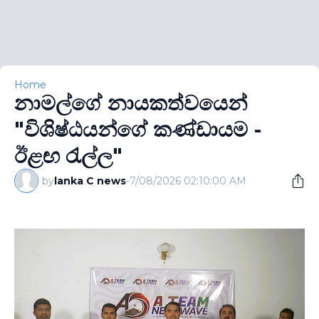
Home
නාමල්ගේ නායකත්වයෙන්
"විශිෂ්ඨයන්ගේ කණ්ඩායම -
ඊළඟ රැල්ල"
by
lanka C news
-
7/08/2026 02:10:00 AM