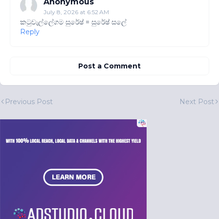
Anonymous
July 8, 2026 at 6:52 AM
කටුවැල්ලේගම සුරේෂ් = සුරේෂ් සලේ
Reply
Post a Comment
Previous Post
Next Post