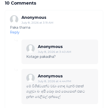
10 Comments
Anonymous
July 8, 2026 at 3:19 AM
Paka thama
Reply
Anonymous
July 8, 2026 at 3:40 AM
Kotage pakadha?
Anonymous
July 8, 2026 at 4:44 PM
මේ විශිෂ්ටයන්ට වඩා හොඳ බැනර් එකක්
ගැහුවා බං අපි මෙදා පාර පොසොන් එකට
දුන්න බෙලිමල් දන්සලේ