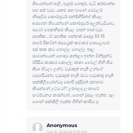
තියෙන්නේ පාලි, මැහුම් ගෙතුම්, මැටි කර්මාන්ත
සහ අත් වැඩ...යකඩ සහ වානේ මෙවලම්
නිපදවීම කොම්පුටර් එන්ජිනීරින්ග් කියල
අරගෙන තියෙන්නේ කොම්පුටර් අලුත්වැඩියාව,
ඔටෝ මෙකනිසම් කියල මජන් බාස් වැඩ
සහතික....ඒ සහතික ගන්නත් ඖරුදු 10-15
පාරේ පිකටින් ස්ට්‍රෛක් කර කර පොළොවේ
පස් කක කට හොල්ල හොල්ල ඉඳල
සාමාන්යෙන් හොදට අන්දලා ඉන්න මිනිසුන්ට
ඊරිසිය කරකර කොල්ල කකා ගෙවල් හිනි තිය
තියා හිටලා උන්ට වැඩකුත් නැති උන්ගේ
දෙමාපියන්ට වැඩකුත් නැති රටට වැඩකතු නැති
සක්කිලියෝන්ටද තොපි බුද්දිමත් ජනතාව
කියන්නේ උට්ටෝ? උම්බලද ලංකාවේ
සංවර්ධනය කරන්නේ...ගොන් මුසල හැත්ත. පල
ගොන් සක්කිලි හැත්ත ගිහින් කාපිය ගූ.
Anonymous
July 8, 2026 at 5:09 AM