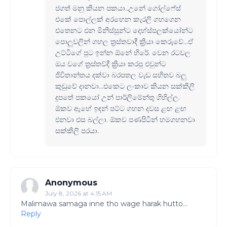
ජගත් මනු කියන පකයා..උනේ ගෝල්ෆේස්
එකේ පොල්ලක් අරහෙන කැරලි ගහගෙන
එතෙනට එන මිනිස්සුන්ට දෙහ්ස්පලක්යෝන්ට
පොලුවලින් ගහල ත්‍රස්තවාදී ක්‍රියා කෙරුවේ...ඒ
උට්ටිගේ පුට ඉන්න ඕනේ හිරේ. වෙන රටවල
ඔය වගේ ත්‍රස්තව්දී ක්‍රියා කරපු එවුන්ට
ජිවිතාන්තය දක්වා බරපතල වැඩ සහිතව බලු
කුඩුවේ දානවා...එකෙට ලංකාව කියන සක්කිලි
දුපතේ පකයෝ උන් පාර්ලිමේන්තු ගිහිල්ල.
ඕකව ඇහේ ඉඳන් පට්ට ගහන දවස ළඟ ළඟ
එනවා එස බල්ලා. ඕකව පණපිටින් හමගහනවා
සක්කිලි පරයා.
Anonymous
July 8, 2026 at 4:15 AM
Malimawa samaga inne tho wage harak hutto...
Reply