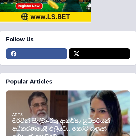
Follow Us
Popular Articles
ARTS
මර්වින් සිල්වා-රිතු ආකර්ෂා හුටපටයක්
අධිකරණයේදී එලියට.. කෝටි ගණන්