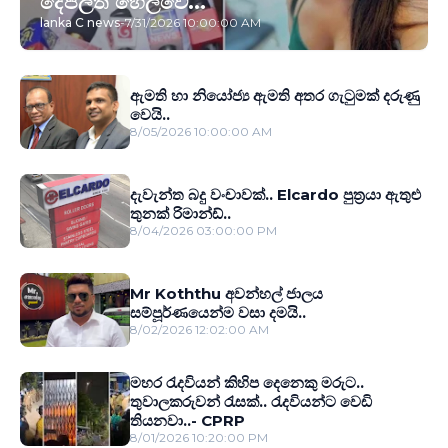
දේපලත් හෙලිවේ...
lanka C news
-
7/31/2026 10:00:00 AM
ඇමති හා නියෝජ්‍ය ඇමති අතර ගැටුමක් දරුණු
වෙයි..
8/05/2026 10:00:00 AM
දැවැන්ත බදු වංචාවක්.. Elcardo පුත‍්‍රයා ඇතුළු
තුනක් රිමාන්ඩ්..
8/04/2026 03:00:00 PM
Mr Koththu අවන්හල් ජාලය
සම්පූර්ණයෙන්ම වසා දමයි..
8/02/2026 12:02:00 AM
මහර රැදවියන් කිහිප දෙනෙකු මරුට..
තුවාලකරුවන් රැසක්.. රැදවියන්ට වෙඩි
තියනවා..- CPRP
8/01/2026 10:20:00 PM