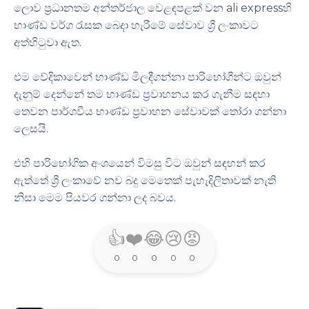
ලොව ප්‍රධානතම අන්තර්ජාල වෙළඳපළක් වන ali expressහි
භාණ්ඩ වර්ග රැසක බෙදා හැරීමේ සේවාව ශ්‍රී ලංකාවට
අත්හිටුවා ඇත.
එම වේදිකාවෙන් භාණ්ඩ මිලදීගන්නා පාරිභෝගීන්ට ඔවුන්
දැනුම් දෙන්නේ තම භාණ්ඩ ප්‍රවාහනය කර ගැනීම සඳහා
තෙවන පාර්ශවීය භාණ්ඩ ප්‍රවාහන සේවාවක් තෝරා ගන්නා
ලෙසයි.
එහි පාරිභෝගික අංශයෙන් විමසු විට ඔවුන් සඳහන් කර
ඇත්තේ ශ්‍රී ලංකාවේ නව බදු මෙතෙක් පැහැදිලිතාවක් නැති
නිසා මෙම පියවර ගන්නා ලද බවය.
👍
❤️
😂
😢
😡
0
0
0
0
0