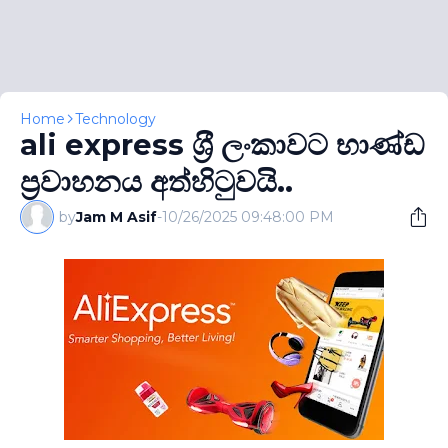
Home
Technology
ali express ශ‍්‍රී ලංකාවට භාණ්ඩ
ප‍්‍රවාහනය අත්හිටුවයි..
by
Jam M Asif
-
10/26/2025 09:48:00 PM