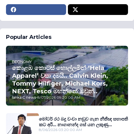
Popular Articles
ECONOMY
කොළඹ කොටස් හොල්ලමින් ‘Hela
Apparel’ වසා දමයි.. Calvin Klein,
Tommy Hilfiger, Michael Kors,
NEXT, Tesco මහන්නේ ඔවුන්..
lanka C news
-
8/07/2026 09:20:00 AM
මෝටර් රථ බදු වංචා නඩුව ගැන නීතීඥ සභාපති
කට අරී... නාගානන්ද ගස් යන ලකුණු...
8/06/2026 03:20:00 AM