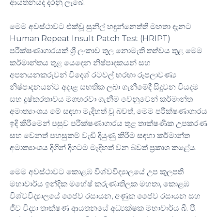
ආයතනයද දරනු ලැබේ.
මෙම අවස්ථාවට එක්වූ සුනිල් හඳුන්නෙත්ති මහතා දැනට
Human Repeat Insult Patch Test (HRIPT)
පරීක්ෂණාගාරයක් ශ්‍රී ලංකාව තුල නොමැති තත්වය තුළ මෙම
කර්මාන්තය තුළ යෙදෙන නිෂ්පාදකයන් සහ
අපනයනකරුවන් විදෙශ් රටවල් හරහා රූපලාවණ්‍ය
නිෂ්පාදනයන්ට අදාළ සහතික ලබා ගැනීමේදී සිදුවන වියදම
සහ දුෂ්කරතාවය මගහරවා ගැනීම වෙනුවෙන් කර්මාන්ත
අමාත්‍යාංශය මේ සඳහා මැදිහත් වූ බවත්, මෙම පරීක්ෂණාගාරය
ඉදි කිරීමෙන් පසුව පරීක්ෂණාගාරය තුළ තාක්ෂණික උපකරණ
සහ වෙනත් පහසුකම් වැඩි දියුණු කිරීම සඳහා කර්මාන්ත
අමාත්‍යාංශය දිගින් දිගටම මැදිහත් වන බවත් ප්‍රකාශ කළේය.
මෙම අවස්ථාවට කොළඹ විශ්වවිද්‍යාලයේ උප කුලපති
මහාචාර්ය ඉන්දික මහේෂ් කරුණාතිලක මහතා, කොළඹ
විශ්වවිද්‍යාලයේ ජෛව රසායන, අණුක ජෛව රසායන සහ
ජීව විද්‍යා තාක්ෂණ ආයතනයේ අධ්‍යක්ෂක මහාචාර්ය බී. පී.