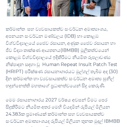
කර්මාන්ත සහ ව්‍යවසායකත්ව සංවර්ධන අමාත්‍යාංශය,
අපනයන සංවර්ධන මණ්ඩලය (IDB) හා කොළඹ
විශ්වවිද්‍යාලයේ ජෛව රසායන, අණුක ජෛව රසායන හා
ජීව විද්‍යා තාක්ෂණ ආයතනය(IBMBB) මූලිකත්වයෙන්
කොළඹ විශ්වවිද්‍යාලයේ ඉදිකිරීමට නියමිත රූපලාවණ්‍ය
නිෂ්පාදන සඳහා වූ Human Repeat Insult Patch Test
(HRIPT) පරීක්ෂණ රසායනාගාරයට මුල්ගල් තැබීම අද (30)
දින කර්මාන්ත හා ව්‍යවසායකත්ව සංවර්ධන අමාත්‍ය සුනිල්
හඳුන්නෙත්ති මහතාගේ ප්‍රධානත්වයෙන් සිදු කෙරුණි.
මෙම රසායනාගාරය 2027 වර්ෂය අවසන් වීමට පෙර
සිදුකිරීමට නියමිත අතර මෙහි වියදමින් රුපියල් මිලියන
24.383ක ප්‍රමාණයක් කර්මාන්ත සහ ව්‍යවසායකත්ව
සංවර්ධන අමාත්‍යාංශයද රුපියල් මිලියන තුනක මුදල් IBMBB