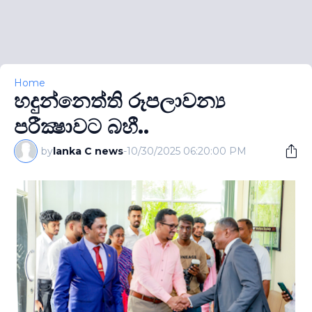
Home
හදුන්නෙත්ති රූපලාවන්‍ය
පරීක්‍ෂාවට බහී..
by
lanka C news
-
10/30/2025 06:20:00 PM