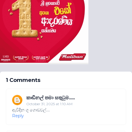
1 Comments
කාඩිනල් තමා සතුටුම.....
October 31, 2025 at 1:10 AM
ඈවිදින ගූ ගොඩවල්....
Reply