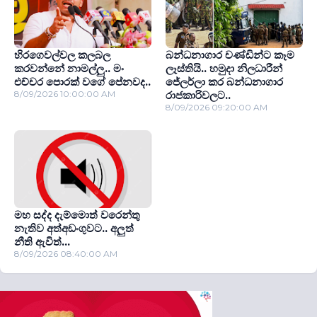
හිරගෙවල්වල කලබල
බන්ධනාගාර චණ්ඩින්ට කෑම
කරවන්නේ නාමල්ලු.. මං
ලෑස්තියි.. හමුදා නිලධාරීන්
එච්චර පොරක් වගේ පේනවද..
ජේලර්ලා කර බන්ධනාගාර
8/09/2026 10:00:00 AM
රාජකාරිවලට..
8/09/2026 09:20:00 AM
මහ සද්ද දැම්මොත් වරෙන්තු
නැතිව අත්අඩංගුවට.. අලුත්
නීති ඇවිත්...
8/09/2026 08:40:00 AM