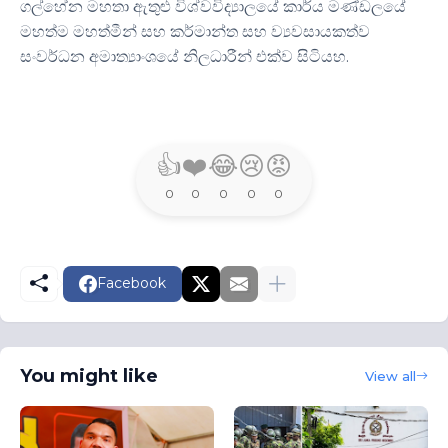
ගල්හේන මහතා ඇතුළු විශ්වවිද්‍යාලයේ කාර්ය මණ්ඩලයේ
මහත්ම මහත්මීන් සහ කර්මාන්ත සහ ව්‍යවසායකත්ව
සංවර්ධන අමාත්‍යාංශයේ නිලධාරීන් එක්ව සිටියහ.
👍
❤️
😂
😢
😡
0
0
0
0
0
Facebook
You might like
View all