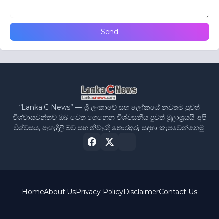
“Lanka C News” — ශ්‍රී ලංකාවේ සහ ලෝකයේ නවතම පුවත්
විශ්වාසවන්තව ඔබ වෙත ගෙනෙන විශ්වසනීය පුවත් මූලාශ්‍රයයි. අපි
විශ්වසය, පැහැදිලි බව සහ නිවැරදි තොරතුරු සඳහා කැපවෙන්නෙමු.
Home
About Us
Privacy Policy
Disclaimer
Contact Us