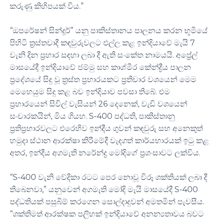
කරුණු කිහිපයක් විය.”
“ඔපරේෂන් සින්දූර්” යනු පාකිස්තානය පාලනය කරන භූමියේ
පිහිටි ත්‍රස්තවාදී කඳවුරුවලට එල්ල කළ ඉන්දියාවේ මැයි 7
වැනි දින ප්‍රහාර සඳහා ලබා දී ඇති සංකේත නාමයයි. අප්‍රේල්
මාසයේදී ඉන්දියාවේ ජම්මු සහ කාශ්මීර කේන්ද්‍රීය පාලන
ප්‍රදේශයේ සිදු වූ ත්‍රස්ත ප්‍රහාරයකට ප්‍රතිචාර වශයෙන් මෙම
මෙහෙයුම සිදු කළ බව ඉන්දියාව පවසා තිබේ. එම
ප්‍රහාරයෙන් සිවිල් වැසියන් 26 දෙනෙක්, වැඩි වශයෙන්
සංචාරකයින්, මිය ගියහ. S-400 පද්ධති, පාකිස්තානු
ප්‍රතිප්‍රහාරවලට එරෙහිව ඉන්දීය ගුවන් කඳවුරු සහ අනෙකුත්
හමුදා ස්ථාන ආරක්ෂා කිරීමේදී වැදගත් කාර්යභාරයක් ඉටු කළ
අතර, ඉන්දීය අගමැති නරේන්ද්‍ර මෝදිගේ ප්‍රශංසාවට ලක්විය.
“S-400 වැනි වේදිකා රටට පෙර නොවූ විරූ ශක්තියක් ලබා දී
තිබෙනවා,” යනුවෙන් අගමැති මෝදි මැයි මාසයේදී S-400
පද්ධතියක් පසුබිම් කරගෙන සොල්දාදුවන් අමතමින් පැවසීය.
“ශක්තිමත් ආරක්ෂක පලිහක් ඉන්දියාවේ අනන්‍යතාවය බවට