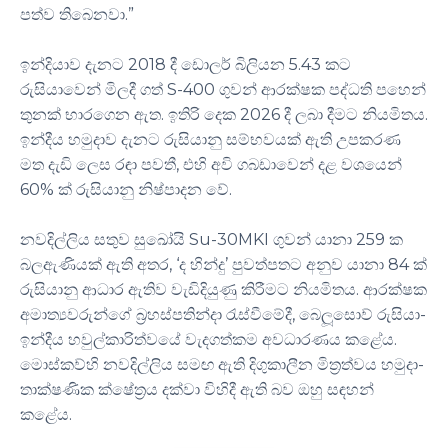
පත්ව තිබෙනවා.”
ඉන්දියාව දැනට 2018 දී ඩොලර් බිලියන 5.43 කට
රුසියාවෙන් මිලදී ගත් S-400 ගුවන් ආරක්ෂක පද්ධති පහෙන්
තුනක් භාරගෙන ඇත. ඉතිරි දෙක 2026 දී ලබා දීමට නියමිතය.
ඉන්දීය හමුදාව දැනට රුසියානු සම්භවයක් ඇති උපකරණ
මත දැඩි ලෙස රඳා පවතී, එහි අවි ගබඩාවෙන් දළ වශයෙන්
60% ක් රුසියානු නිෂ්පාදන වේ.
නවදිල්ලිය සතුව සුඛෝයි Su-30MKI ගුවන් යානා 259 ක
බලඇණියක් ඇති අතර, ‘ද හින්දු’ පුවත්පතට අනුව යානා 84 ක්
රුසියානු ආධාර ඇතිව වැඩිදියුණු කිරීමට නියමිතය. ආරක්ෂක
අමාත්‍යවරුන්ගේ බ්‍රහස්පතින්දා රැස්වීමේදී, බෙලූසොව් රුසියා-
ඉන්දීය හවුල්කාරිත්වයේ වැදගත්කම අවධාරණය කළේය.
මොස්කව්හි නවදිල්ලිය සමඟ ඇති දිගුකාලීන මිත්‍රත්වය හමුදා-
තාක්ෂණික ක්ෂේත්‍රය දක්වා විහිදී ඇති බව ඔහු සඳහන්
කළේය.