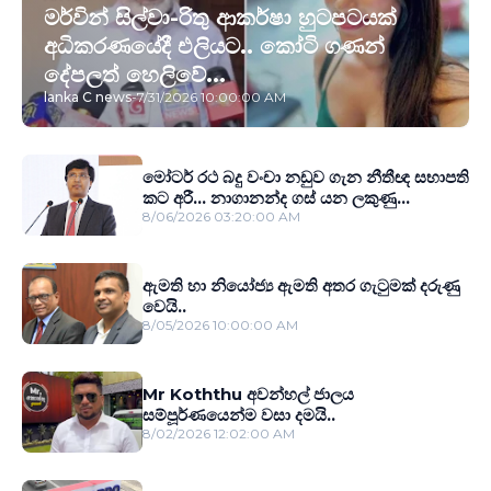
මර්වින් සිල්වා-රිතු ආකර්ෂා හුටපටයක්
අධිකරණයේදී එලියට.. කෝටි ගණන්
දේපලත් හෙලිවේ...
lanka C news
-
7/31/2026 10:00:00 AM
මෝටර් රථ බදු වංචා නඩුව ගැන නීතීඥ සභාපති
කට අරී... නාගානන්ද ගස් යන ලකුණු...
8/06/2026 03:20:00 AM
ඇමති හා නියෝජ්‍ය ඇමති අතර ගැටුමක් දරුණු
වෙයි..
8/05/2026 10:00:00 AM
Mr Koththu අවන්හල් ජාලය
සම්පූර්ණයෙන්ම වසා දමයි..
8/02/2026 12:02:00 AM