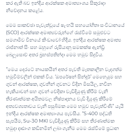
කර ඇති බව ඉන්දීය ආරක්ෂක අමාත්‍යාංශය සිකුරාදා
නිවේදනය කළේය.
මෙම සාකච්ඡා පැවැත්වූයේ ෂැංහයි සහයෝගිතා සංවිධානයේ
(SCO) ආරක්ෂක අමාත්‍යවරුන්ගේ රැස්වීමේ සමුළුවට
සමගාමීව චීනයේ කිංඩාවෝ හිදීය. ඉන්දීය ආරක්ෂක අමාත්‍ය
රාජ්නාත් සිං සහ ඔහුගේ රුසියානු සමකක්ෂ ඇන්ඩ්‍රි
බෙලූසොව් අතර බ්‍රහස්පතින්දා මෙම හමුව සිදුවිය.
“මෙය දෙරටේ නායකයින් අතර පැවති මෑතකාලීන වැදගත්ම
හමුවීම්වලින් එකක් විය. ‘ඔපරේෂන් සින්දූර්’ මෙහෙයුම සහ
ගුවන් ආරක්ෂක, ගුවනින් ගුවනට විදින මිසයිල, නවීන
හැකියාවන් සහ ගුවන් වේදිකා වැඩිදියුණු කිරීම් වැනි
තීරණාත්මක අයිතමවල නිෂ්පාදනය වැඩි දියුණු කිරීමේ
අත්‍යවශ්‍යතාවය වැනි පසුබිමක මෙම හමුව පැවැත්විණි” යැයි
ඉන්දීය ආරක්ෂක අමාත්‍යාංශය පැවසීය. “S-400 පද්ධති
සැපයීම, Su-30 MKI වැඩිදියුණු කිරීම් සහ තීරණාත්මක
හමුදා දෘඪාංග කඩිනමින් ලබා ගැනීම මෙම රැස්වීමේ ප්‍රධාන