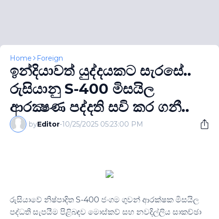
Home
Foreign
ඉන්දියාවත් යුද්දයකට සැරසේ..
රුසියානු S-400 මිසයිල
ආරක්‍ෂණ පද්දති සවි කර ගනී..
by
Editor
-
10/25/2025 05:23:00 PM
රුසියාවේ නිෂ්පාදිත S-400 ජංගම ගුවන් ආරක්ෂක මිසයිල
පද්ධති සැපයීම පිළිබඳව මොස්කව් සහ නවදිල්ලිය සාකච්ඡා