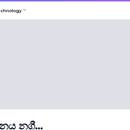
echnology
නය නගී...