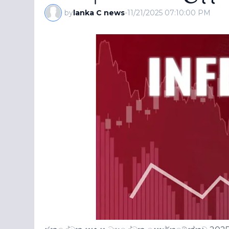
by
lanka C news
-
11/21/2025 07:10:00 PM