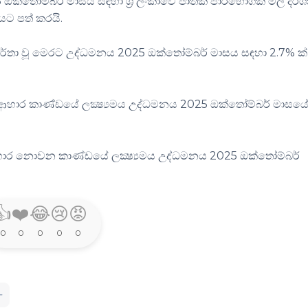
්තෝම්බර් මාසය සඳහා ශ්‍රී ලංකාවේ ජාතික පාරිභෝගික මිල දර්
ශයට පත් කරයි.
වාර්තා වූ මෙරට උද්ධමනය 2025 ඔක්තෝම්බර් මාසය සඳහා 2.7% ක්
වූ ආහාර කාණ්ඩයේ ලක්‍ෂ්‍යමය උද්ධමනය 2025 ඔක්තෝම්බර් මාසයේ
ූ ආහාර නොවන කාණ්ඩයේ ලක්‍ෂ්‍යමය උද්ධමනය 2025 ඔක්තෝම්බර්
👍
❤️
😂
😢
😡
0
0
0
0
0