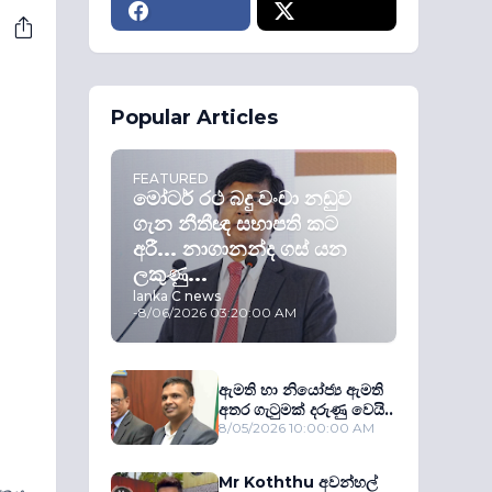
Popular Articles
FEATURED
මෝටර් රථ බදු වංචා නඩුව
ගැන නීතීඥ සභාපති කට
අරී... නාගානන්ද ගස් යන
ලකුණු...
lanka C news
-
8/06/2026 03:20:00 AM
ඇමති හා නියෝජ්‍ය ඇමති
අතර ගැටුමක් දරුණු වෙයි..
8/05/2026 10:00:00 AM
Mr Koththu අවන්හල්