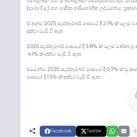
ජනලේඛන සහ සංඛ්‍යාලේඛන දෙපාර්තමේන්තුව 2025 ඔක
(ජා.පා.මි.ද.) සහ මාසික පාරිභෝගික උද්ධමනය ප්‍රකා
ඒ අනුව 2025 සැප්තැම්බර් මාසයේ දී 2.1% ක් ලෙස 
දක්වා වැඩි වී ඇත.
2025 සැප්තැම්බර් මාසයේ දී 3.8% ක් ලෙස වාර්තා 
4.1% ක් දක්වා වැඩි වී ඇත.
එමෙන්ම, 2025 සැප්තැම්බර් මාසයේ දී 0.7% ක් ව
මාසයේ දී 1.5% ක් දක්වා වැඩි වී ඇත..
Facebook
Twitter