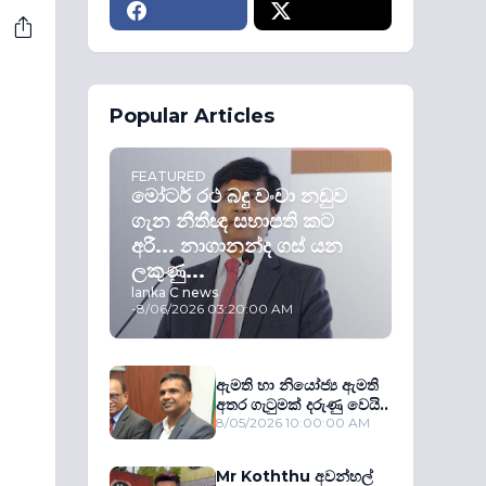
Popular Articles
FEATURED
මෝටර් රථ බදු වංචා නඩුව
ගැන නීතීඥ සභාපති කට
අරී... නාගානන්ද ගස් යන
ලකුණු...
lanka C news
-
8/06/2026 03:20:00 AM
ඇමති හා නියෝජ්‍ය ඇමති
අතර ගැටුමක් දරුණු වෙයි..
8/05/2026 10:00:00 AM
Mr Koththu අවන්හල්