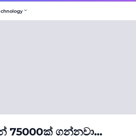
echnology
් 75000ක් ගන්නවා...