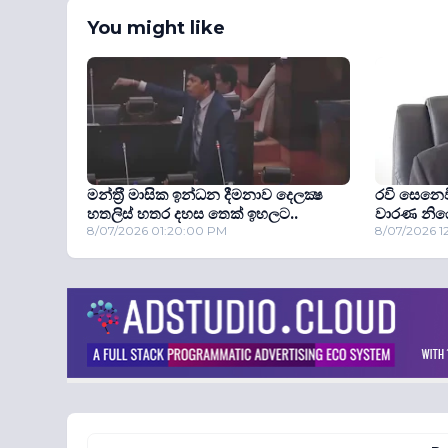
You might like
මන්ත‍්‍රී මාසික ඉන්ධන දීමනාව දෙලක්‍ෂ
රවි සෙනෙව
හතලිස් හතර දහස තෙක් ඉහලට..
වාරණ නිය
8/07/2026 01:20:00 PM
8/07/2026 