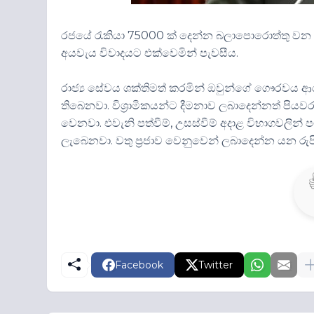
රජයේ රැකියා 75000 ක් දෙන්න බලාපොරොත්තු වන බව
අයවැය විවාදයට එක්වෙමින් පැවසීය.
රාජ්‍ය සේවය ශක්තිමත් කරමින් ඔවුන්ගේ ගෞරවය ආ
තිබෙනවා. විශ්‍රාමිකයන්ට දීමනාව
ලබාදෙන්නත්
පියවර
වෙනවා. එවැනි පත්වීම්,
උසස්වීම්
අදාළ විභාගවලින්
ලැබෙනවා. වතු ප්‍රජාව වෙනුවෙන්
ලබාදෙන්න
යන රුප
Facebook
Twitter