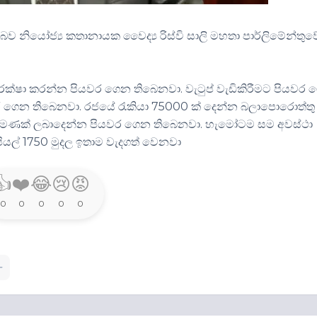
 නියෝජ්‍ය කතානායක වෛද්‍ය රිස්වි සාලි මහතා පාර්ලිමේන්තුව
රක්ෂා කරන්න පියවර ගෙන තිබෙනවා. වැටුප්
වැඩිකිරීමට
පියවර 
 ගෙන තිබෙනවා. රජයේ රැකියා 75000
ක්
දෙන්න බලාපොරොත්තු
 පමණක්
ලබාදෙන්න
පියවර ගෙන තිබෙනවා.
හැමෝටම
සම අවස්ථා
ියල් 1750 මුදල
ඉතාම
වැදගත් වෙනවා
👍
❤️
😂
😢
😡
0
0
0
0
0