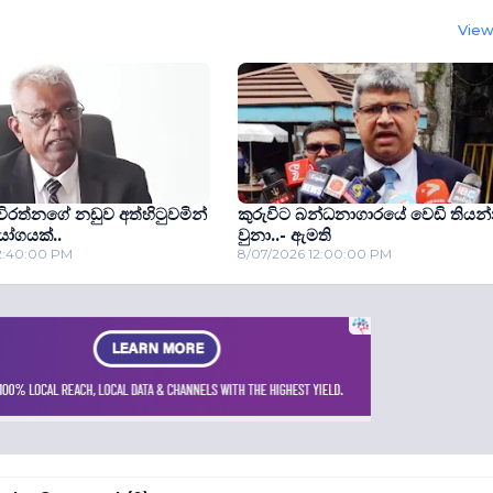
View 
ිරත්නගේ නඩුව අත්හිටුවමින්
කුරුවිට බන්ධනාගාරයේ වෙඩි තියන
ෝගයක්..
වුනා..- ඇමති
12:40:00 PM
8/07/2026 12:00:00 PM