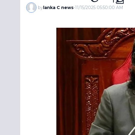
by
lanka C news
-
11/15/2025 05:50:00 AM