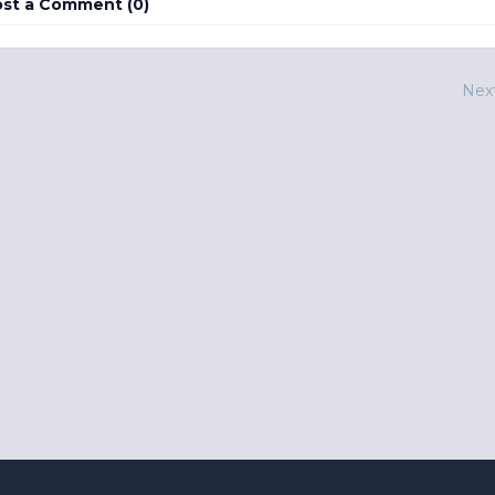
st a Comment (0)
Nex