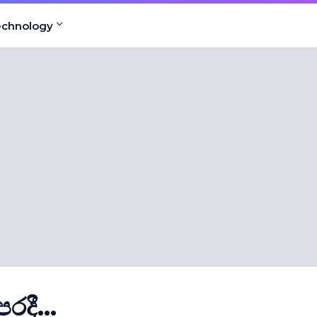
echnology
දී...