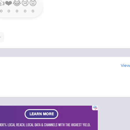
👍
❤️
😂
😢
😡
0
0
0
0
0
View 