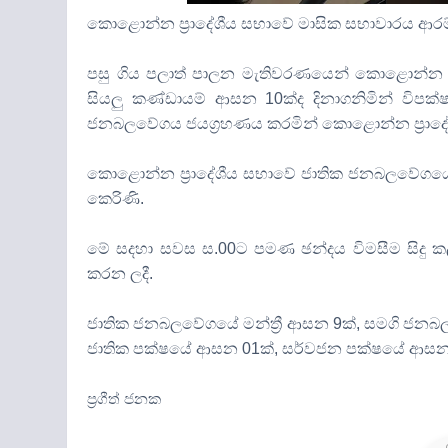
කොළොන්න ප්‍රාදේශීය සභාවේ මාසික සභාවාරය ආරම්
පසු ගිය පලාත් පාලන මැතිවර‍ණයෙන් කොළොන්න 
සියලු කණ්ඩායම් ආසන 10ක්ද දිනාගනිමින් විප
ජනබලවේගය ජයග්‍රහණය කරමින් කොළොන්න ප්‍රාදේශ
කොළොන්න ප්‍රාදේශීය සභාවේ ජාතික ජනබලවේගයේ මං
කෙරිණි.
මේ සදහා සවස ස.00ට පමණ ඡන්දය විමසීම සිදු ක
කරන ලදී.
ජාතික ජනබලවේගයේ මන්ත්‍රී ආසන 9ක්, සමගි ජනබ
ජාතික පක්ෂයේ ආසන 01ක්, සර්වජන පක්ෂයේ ආසන 0
ප්‍රගීත් ජනක