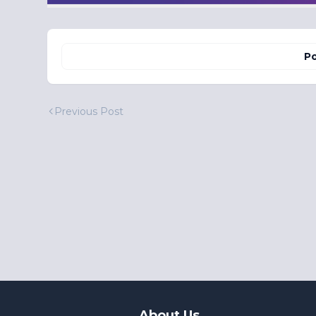
Po
Previous Post
About Us