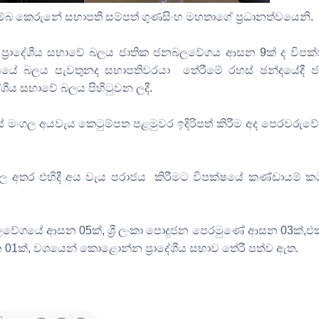
බ කෙරුනේ සභාපති සම්පත් ගුණසිංහ මහතාගේ ප්‍රධානත්වයෙනි.
ප්‍රාදේශීය සභාවේ බලය ජාතික ජනබලවේගය ආසන 9ක් ද විපක
ක්ෂයේ බලය පැවතුනද සභාපතිවරයා
තේරීමේ රහස් ඡන්දයේදී ජ
ීය සභාවේ බලය පිහිටුවන ලදී.
ගල අයවැය කෙටුම්පත පළමුවර ඉදිරිපත් කිරීම අද පෙරවරුවේදී 
ල අතර එහිදී අය වැය පරාජය
කිරීමට විපක්ෂයේ කණ්ඩායම් කට
ලවේගයේ ආසන 05ක්, ශ්‍රී ලංකා පොදුජන පෙරමුණේ ආසන 03ක්,එක
1ක්, වශයෙන් කොළොන්න ප්‍රාදේශීය සභාව තේරී පත්ව ඇත.