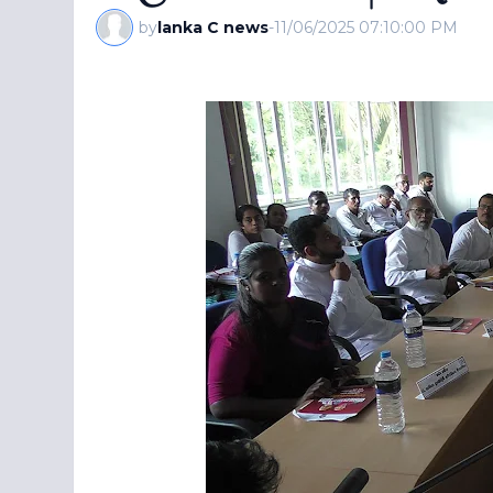
by
lanka C news
-
11/06/2025 07:10:00 PM