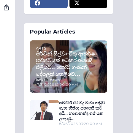
Popular Articles
ARTS
මර්වින් සිල්වා-රිතු ආකර්ෂා
හුටපටයක් අධිකරණයේදී
එලියට.. කෝටි ගණන්
දේපලත් හෙලිවේ...
lanka C news
-
7/31/2026 10:00:00 AM
මෝටර් රථ බදු වංචා නඩුව
ගැන නීතීඥ සභාපති කට
අරී... නාගානන්ද ගස් යන
ලකුණු...
8/06/2026 03:20:00 AM