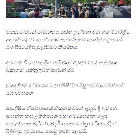
විපක්‍ෂය විසින් සංවිධානය කරන ලද ‘මහා ජන හඬ’ ජනරැළිය
අද පස්වරුවේ නුගේගොඩ ආනන්ද සමරකෝන් එළිමහන්
රංග පීඨයේදී පැවැත්වීමට නියමිතය.
මේ වන විට පොලිසිය පැමිණ ඒ ආසන්නයේ ඇති ශබ්ද
විකාශණ යන්ත‍්‍ර ඉවත් කරමින් සිටී.
ඒ අද දිනයේ විභාගයට පෙනී සිටින සිසුනට බාධා වන්නේ
යයි පවසමිනි.
පොලිසිය නිවේදනයක් නිකුත් කරමින් දැනුම් දී ඇත්තේ
ආසන්න පාසල් කිහිපයක් විභාග මධ්‍යස්ථාන ලෙස
පැවැත්වෙන බැවින් ශබ්ද විකාශන යන්ත්‍ර භාවිතයේදී ඒ
පිළිබඳව අවධානය යොමු කරන ලෙසයි.