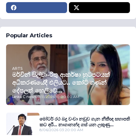
Popular Articles
ARTS
මර්වින් සිල්වා-රිතු ආකර්ෂා හුටපටයක්
අධිකරණයේදී එලියට.. කෝටි ගණන්
දේපලත් හෙලිවේ...
lanka C news
-
7/31/2026 10:00:00 AM
මෝටර් රථ බදු වංචා නඩුව ගැන නීතීඥ සභාපති
කට අරී... නාගානන්ද ගස් යන ලකුණු...
8/06/2026 03:20:00 AM