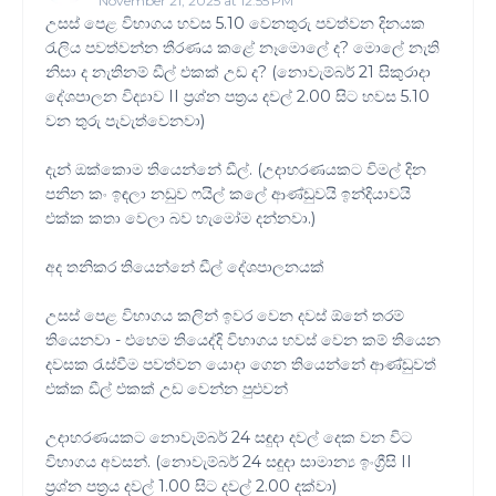
November 21, 2025 at 12:55 PM
උසස් පෙළ විභාගය හවස 5.10 වෙනතුරු පවත්වන දිනයක
රැලිය පවත්වන්න තීරණය කළේ නෑමොලේ ද? මොලේ නැති
නිසා ද නැතිනම් ඩීල් එකක් උඩ ද? (නොවැම්බර් 21 සිකුරාදා
දේශපාලන විද්‍යාව II ප්‍රශ්න පත්‍රය දවල් 2.00 සිට හවස 5.10
වන තුරු පැවැත්වෙනවා)
දැන් ඔක්කොම තියෙන්නේ ඩීල්. (උදාහරණයකට විමල් දින
පනින කං ඉඳලා නඩුව ෆයිල් කලේ ආණ්ඩුවයි ඉන්දියාවයි
එක්ක කතා වෙලා බව හැමෝම දන්නවා.)
අද තනිකර තියෙන්නේ ඩීල් දේශපාලනයක්
උසස් පෙළ විභාගය කලින් ඉවර වෙන දවස් ඕනේ තරම්
තියෙනවා - එහෙම තියෙද්දි විභාගය හවස් වෙන කම් තියෙන
දවසක රැස්වීම පවත්වන යොදා ගෙන තියෙන්නේ ආණ්ඩුවත්
එක්ක ඩීල් එකක් උඩ වෙන්න පුළුවන්
උදාහරණයකට නොවැම්බර් 24 සඳුදා දවල් දෙක වන විට
විභාගය අවසන්. (නොවැම්බර් 24 සඳුදා සාමාන්‍ය ඉංග්‍රීසි II
ප්‍රශ්න පත්‍රය දවල් 1.00 සිට දවල් 2.00 දක්වා)