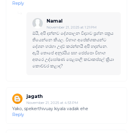
Reply
Namal
November 21, 2025 at 1:21 PM
ඕයි, අපි දන්නව දේශපාලන විද්‍යාව ප්‍රශ්න පත්‍රය
තියෙන්නෙ කියල. විභාග අපේක්ශකයන්ට
දේශන හරහා උදව් කරන්නයි අපි හදන්නෙ.
ඇයි තොපේ අනුරයිය සහ ජෙප්පො විභාග
අතරෙ උද්ඝෝෂණ පෙළපාලි කඩාකප්පල් ක්‍රියා
කොච්චර කළාද?
jagath
November 21, 2025 at 4:53 PM
Yako, spekerthivuay kiyala vadak ehe
Reply