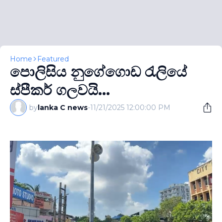
Home
Featured
පොලිසිය නුගේගොඩ රැලියේ
ස්පීකර් ගලවයි...
by
lanka C news
-
11/21/2025 12:00:00 PM