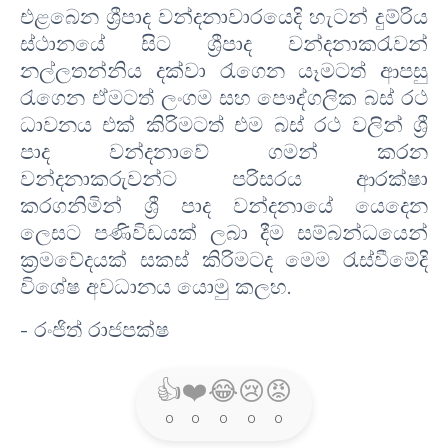
එළබෙන ශ්‍රීපාද වන්දනාවාරයෙදි හැටන් දුම්රිය
ස්ථානයේ සිට ශ්‍රීපාද වන්දනාකරැවන්
නල්ලතන්නිය දක්වා රැගෙන යෑමටත් ආපසු
රැගෙන ඒමටත් ලංගම සහ පෞද්ගලික බස් රථ
ධාවනය එක් කිරිමටත් එම බස් රථ වලින් ශ්‍රී
පාද වන්දනාවේ ගමන් කරන
වන්දනාකරුවන්ට පරිසරය ආරක්ෂා
කරගනිමින් ශ්‍රී පාද වන්දනායේ යෙදෙන
ලෙසට පණිවිඩයක් ලබා දීම සම්බන්ධයෙන්
ක්‍රමවේදයක් සකස් කිරිමටද මෙම රැස්වීමේදි
විශේෂ අවධානය යොමු කලහ.
- රංජිත් රාජපක්ෂ
👍
❤️
😂
😢
😡
0
0
0
0
0