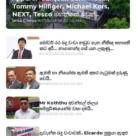
Tommy Hilfiger, Michael Kors,
NEXT, Tesco මහන්නේ ඔවුන්..
lanka C news
-
8/07/2026 09:20:00 AM
මෝටර් රථ බදු වංචා නඩුව ගැන නීතීඥ සභාපති
කට අරී... නාගානන්ද ගස් යන ලකුණු...
8/06/2026 03:20:00 AM
ඇමති හා නියෝජ්‍ය ඇමති අතර ගැටුමක් දරුණු
වෙයි..
8/05/2026 10:00:00 AM
Mr Koththu අවන්හල් ජාලය
සම්පූර්ණයෙන්ම වසා දමයි..
8/02/2026 12:02:00 AM
දැවැන්ත බදු වංචාවක්.. Elcardo පුත‍්‍රයා ඇතුළු