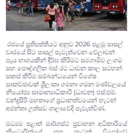
රජයේ ප්‍රතිපත්තියට අනුව 2026 පළමු පාසල්
වාරයේ සිට පාසල් පැවැත්වෙන වේලාවන්
පැය භාගයකින් දීර්ඝ කිරිමට සමගාමීව ලංගම
සහ පෞද්ගලික බස් රථ ධාවන කාල සටහන්
සකස් කිරිම සම්බන්ධයෙන් විශේෂ
සාකච්ඡාවක් ශ්‍රීලංකා ගමනා ගමන මණ්ඩලයේ
නියෝජ්‍ය සාමාන්‍යාධිකාරි (ධාවන) එස්.එම්.
චන්ද්‍රසිරි මහතාගේ ප්‍රධානත්වයෙන් හැටන්
අජන්තා උත්සව ශාලාවේදි පැවැත්විණ.
මධ්‍යම පළාත් මාර්ගස්ථ ප්‍රවාහන අධිකාරියේ
නිළධාරින්ගේ සහ හැටන් ඩිපෝවේ