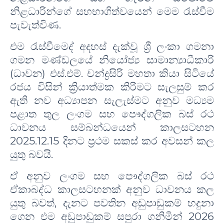
නිළධාරින්ගේ සහභාගිත්වයෙන් මෙම රැස්වීම
පැවැත්විණ.
එම රැස්වීමෙද් අදහස් දැක්වූ ශ්‍රී ලංකා ගමනා
ගමන මණ්ඩලයේ නියෝජ්‍ය සාමාන්‍යාධීකාරි
(ධාවන) එස්.එම්. චන්ද්‍රසිරි මහතා කියා සිටියේ
රජය විසින් ක්‍රියාත්මක කිරිමට සැලසුම් කර
ඇති නව අධ්‍යාපන සැලැස්මට අනුව මධ්‍යම
පළාත තුල ලංගම සහ පෞද්ගලික බස් රථ
ධාවනය සම්බන්ධයෙන් කාලසටහන
2025.12.15 දිනට ප්‍රථම සකස් කර අවසන් කල
යුතු බවයි.
ඒ අනුව ලංගම සහ පෞද්ගලික බස් රථ
ඒකාබද්ධ කාලසටහනක් අනුව ධාවනය කල
යුතු බවත්, දැනට පවතින අඩුපාඩුකම් හදුනා
ගෙන එම අඩුපාඩුකම් සපුරා ගනිමින් 2026