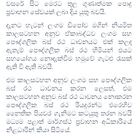
වසරේ සිට මෙරට තුල ගුණාත්මක පොදු
ප්‍රවාහන සේවයක් ලබා දිය යුතු බවයි.
දැනට හැටන් ලංගම ඩිපෝව මගින් නියමිත
කාලසටහන අනුව ඒකාබද්ධව ලංගම සහ
පෞද්ගලික බස් රථ ධාවනයට එක් කලද
ඇතැම් පෞද්ගලික බස් රථ හිමියන් එයට
සහයෝගය නොදැක්වීම හමුවේ ගැටළු රැසක්
ඇති වී ඇති බවයි.
එම කාලසටහන අනුව ලංගම සහ පෞද්ගලික
බස් රථ ධාවනය කරන ලෙසත්, එම
කාලසටහන අනුව බස් රථ ධාවනය නොකරන
පෞද්ගලික බස් රථ රියදුරන්ට එරෙහිව
නෛතික පියවර ගැනිමට කටයුතු තරන බවයි
මධ්‍යම පළාත් මාර්ගස්ථ ප්‍රවාහන අධිකාරියේ
නිළධාරින් කියා සිටියේ.