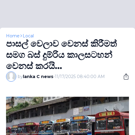
Home
Local
පාසල් වෙලාව වෙනස් කිරීමත්
සමග බස් දුම්රිය කාලසටහන්
වෙනස් කරයි...
by
lanka C news
-
11/17/2025 08:40:00 AM