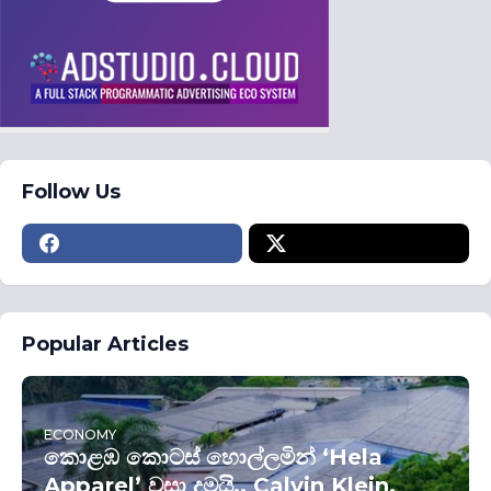
Follow Us
Popular Articles
ECONOMY
කොළඹ කොටස් හොල්ලමින් ‘Hela
Apparel’ වසා දමයි.. Calvin Klein,