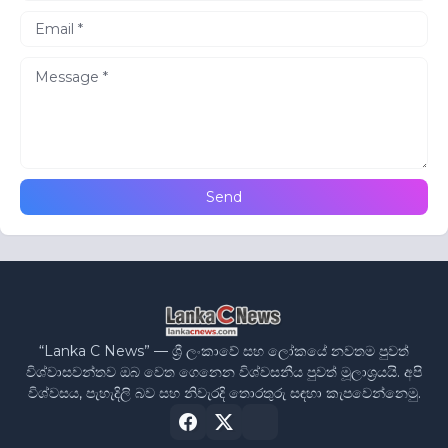
“Lanka C News” — ශ්‍රී ලංකාවේ සහ ලෝකයේ නවතම පුවත්
විශ්වාසවන්තව ඔබ වෙත ගෙනෙන විශ්වසනීය පුවත් මූලාශ්‍රයයි. අපි
විශ්වසය, පැහැදිලි බව සහ නිවැරදි තොරතුරු සඳහා කැපවෙන්නෙමු.