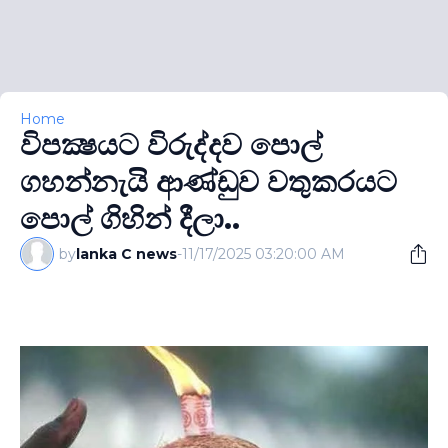
Home
විපක්‍ෂයට විරුද්දව පොල්
ගහන්නැයි ආණ්ඩුව වතුකරයට
පොල් ගිහින් දීලා..
by
lanka C news
-
11/17/2025 03:20:00 AM