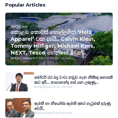
Popular Articles
ECONOMY
කොළඹ කොටස් හොල්ලමින් ‘Hela
Apparel’ වසා දමයි.. Calvin Klein,
Tommy Hilfiger, Michael Kors,
NEXT, Tesco මහන්නේ ඔවුන්..
lanka C news
-
8/07/2026 09:20:00 AM
මෝටර් රථ බදු වංචා නඩුව ගැන නීතීඥ සභාපති
කට අරී... නාගානන්ද ගස් යන ලකුණු...
8/06/2026 03:20:00 AM
ඇමති හා නියෝජ්‍ය ඇමති අතර ගැටුමක් දරුණු
වෙයි..
8/05/2026 10:00:00 AM