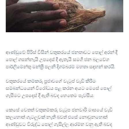
ආණ්ඩුවේ පිරිස් විසින් වතුකරයේ ජනතාවට පොල් අරන් දී
පොල් ගසන්නැයි උපදෙස් දී ඇතැයි සමගි ජන බලවේග
පාර්ලිමේන්තු මන්ත‍්‍රී පලනි දිගම්බරම් මහතා සඳහන් කරයි.
වතුකරයේ කම්කරු ප්‍රජාවගේ වැටුප් වැඩි කිරීම
සම්බන්ධයෙන් විරෝධය පළ කරන අයට මෙසේ පොල්
ගැසීමට උපදෙස් දී ඇති බවද හෙතෙම පැවසීය.
කෙසේ වෙතත් වතුකම්කරු වැටුප ජනවාරි මාසයේ වැඩි
කලහොත් ගැටලුවක් නැති බවත් එසේ නොවුනහොත්
ආණ්ඩුවට විරුද්ධ පොල් ගැසිල්ල ආරම්භ වනු ඇති බවද