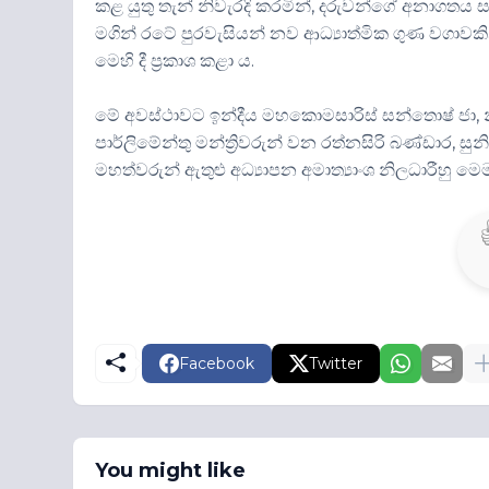
කළ යුතු තැන් නිවැරදි කරමින්, දරුවන්ගේ අනාගතය සා
මගින් රටේ පුරවැසියන් නව ආධ්‍යාත්මික ගුණ වගාව
මෙහි දී ප්‍රකාශ කළා ය.
මේ අවස්ථාවට ඉන්දීය මහකොමසාරිස් සන්තොෂ් ජා, නිවාස
පාර්ලිමේන්තු මන්ත්‍රිවරුන් වන රත්නසිරි බණ්ඩාර, ස
මහත්වරුන් ඇතුළු අධ්‍යාපන අමාත්‍යාංශ නිලධාරීහු ම
Facebook
Twitter
You might like