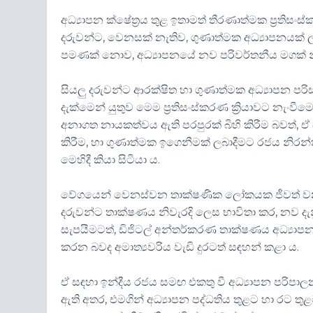
අධ්‍යාපන ක්ෂේත්‍රය තුළ ඉතාමත් තීරණාත්මක ප්‍රතිස
දරුවන්ට, වෙනසක් නැතිව, ගුණාත්මක අධ්‍යාපනයක් ලබ
පමණක් නොව, අධ්‍යාපනයේ නව පරිවර්තනීය මගක් නිර්
සියලු දරුවන්ට ආරක්ෂිත හා ගුණාත්මක අධ්‍යාපන පරිස
දැක්මෙන් යුතුව මෙම ප්‍රතිසංස්කරණ ක්‍රියාවට නැං
අනාගත නායකත්වය ඇති පරපුරක් බිහි කිරීම බවත්, ඒ ස
කිරීම, හා ගුණාත්මක ඉගෙනීමක් ලබාදීමට රජය නිරන
මෙහිදී කියා සිටියා ය.
වේගයෙන් වෙනස්වන තාක්ෂණික ලෝකයක ජීවත් වන දරුව
දරුවන්ට තාක්ෂණය නිවැරදි ලෙස භාවිතා කර, නව දැන
සැපයීමටත්, ඩිජිටල් අන්තර්කරණ තාක්ෂණය අධ්‍යාපන
කරන බවද අමාත්‍යවරිය වැඩි දුරටත් සඳහන් කළා ය.
ඒ සඳහා ඉන්දීය රජය සමඟ එකතු වී අධ්‍යාපන පරිපාලන 
ඇති අතර, එමගින් අධ්‍යාපන පද්ධතිය තුළට හා රට 