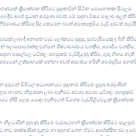
ංස්කරණයක් ක්‍රියාත්මක කිරීමට සූදානමින් සිටින මොහොතක සියලුම
ා දීම අපේ ප්‍රධාන අරමුණ බවත්, මේ සඳහා විෂය මාලාව අලුත් කිර
මාණය කිරීමද සිදු කෙරෙන බවත් අමාත්‍යතුමිය වැඩි දුරටත් පැවස
රයක් ලබා දී අනාගත වැඩ ලෝකයට සුදුසු, පුරවැසියෙකු ද බිහි කිරී
වීමෙන් බලාපොරොත්තු වන්නේ ශිෂ්ටාචාරමය වගකීම, සමාජීය වගකීම,
ඳහා පාසල්වල යටිතල පහසුකම් වැඩිදියුණු කිරීම, ගුරු හිඟය නැති
්තරයෙන් උත්සාහයක් ගන්නා බවත් ආචාර්ය හරිනී අමරසූරිය මහත්
න් ඩිජිටල් අධ්‍යාපනයට සූදානම් කිරීමේ ප්‍රමුඛ අරමුණින්
ුම හා නව නිපුණතා ලබා ගැනීමට අවශ්‍ය අවශ්‍ය යටිතල පහසුකම්
යට නිසි ලෙස යොදා ගැනීමටත් විශේෂ වැඩපිළිවෙළක් ක්‍රියාත්මක
නිලධාරීන් පුහුණු කිරීමේ වැඩසටහන් ක්‍රියාත්මක කිරීමට සැලසුම
තුළට නව තාක්ෂණික දැනුම හා අදහස් ගෙන ඒමට අපේක්ෂිත බව ද ව