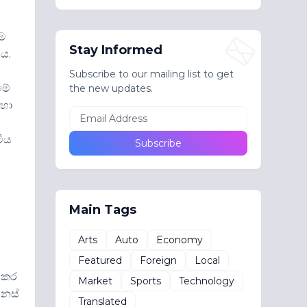
ීම
Stay Informed
ීය.
Subscribe to our mailing list to get
මේ
the new updates.
 හා
මිය
Main Tags
Arts
Auto
Economy
Featured
Foreign
Local
් කර
Market
Sports
Technology
ෙනස්
Translated