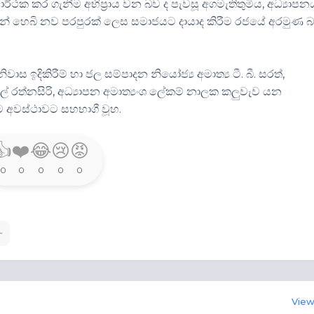
ර්ථක කර ගැනීම අභිප්‍රාය වන බව ද පැවසූ අගමැතිතුමිය, අධ්‍යාපන
කින් හෙබි නව පරපුරක් ලෙස සමාජයට දායාද කිරීම රජයේ අරමුණ බ
 ඉදිකිරීම් හා ජල සම්පාදන නි‍යෝජ්‍ය අමාත්‍ය ටී. බී. සරත්,
ුනිල් රත්නසිරි, අධ්‍යාපන අමාත්‍යංශ ලේකම් නාලක කලුවැව යන
ෙම අවස්ථාවට සහභාගී වූහ.
👍
❤️
😂
😢
😡
0
0
0
0
0
View 