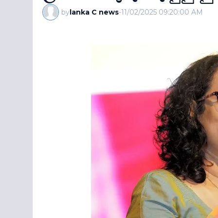
by
lanka C news
-
11/02/2025 09:20:00 AM