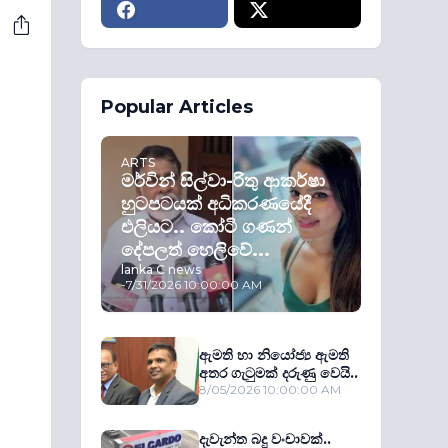
Popular Articles
ARTS
මර්වින් සිල්වා-රිතු ආකර්ෂා
හුටපටයක් අධිකරණයේදී
එලියට.. කෝටි ගණන්
දේපලත් හෙලිවේ...
lanka C news
-
7/31/2026 10:00:00 AM
ඇමති හා නියෝජ්‍ය ඇමති
අතර ගැටුමක් දරුණු වෙයි..
8/05/2026 10:00:00 AM
දැවැන්ත බදු වංචාවක්..