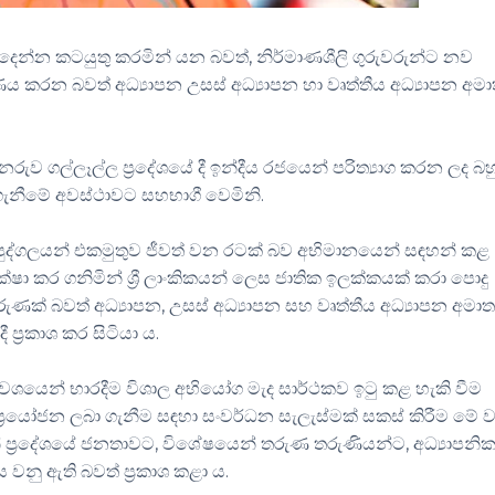
 දෙන්න කටයුතු කරමින් යන බවත්, නිර්මාණශීලි ගුරුවරුන්ට නව
ණය කරන බවත් අධ්‍යාපන උසස් අධ්‍යාපන හා වෘත්තීය අධ්‍යාපන අමාත
රුව ගල්ලෑල්ල ප්‍රදේශයේ දී ඉන්දීය රජයෙන් පරිත්‍යාග කරන ලද බහ
ගැනීමේ අවස්ථාවට සහභාගී වෙමිනි.
පුද්ගලයන් එකමුතුව ජීවත් වන රටක් බව අභිමානයෙන් සඳහන් කළ
ෂා කර ගනිමින් ශ්‍රී ලාංකිකයන් ලෙස ජාතික ඉලක්කයක් කරා පොදු
ක් බවත් අධ්‍යාපන, උසස් අධ්‍යාපන සහ වෘත්තීය අධ්‍යාපන අමාත්
්‍රකාශ කර සිටියා ය.
ශයෙන් භාරදීම විශාල අභියෝග මැද සාර්ථකව ඉටු කළ හැකි වීම
ප්‍රයෝජන ලබා ගැනීම සඳහා සංවර්ධන සැලැස්මක් සකස් කිරීම මේ
ඟින් ප්‍රදේශයේ ජනතාවට, විශේෂයෙන් තරුණ තරුණියන්ට, අධ්‍යාපනි
වනු ඇති බවත් ප්‍රකාශ කළා ය.