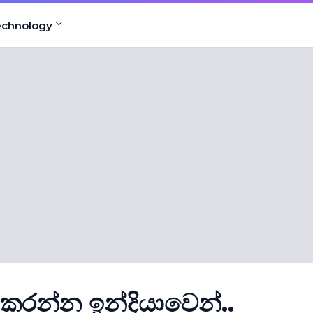
echnology
ු කරන්න ඉන්දියාවෙන්..