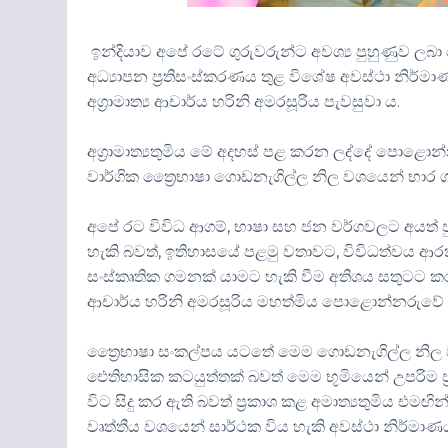
ඉන්දියාව අපේ රටේ ගුරුවරුන්ට අවශ්‍ය පුහුණුව ලබා
අධ්‍යාපන ප්‍රතිසංස්කරණය තුළ විශේෂ අවස්ථා නිර්මා
අග්‍රාමාත්‍ය ආචාර්ය හරිනි අමරසූරිය පැවසුවා ය.
අග්‍රාමාත්‍යතුමිය මේ අදහස් පළ කරන ලද්දේ පොළොන්න
වාර්ගික ත්‍රෛභාෂා ගොඩනැගිල්ල නිල වශයෙන් භාර 
අපේ රට විවිධ ආගම්, භාෂා සහ ජන වර්ගවලට අයත් 
හැකි බවත්, ඉතිහාසයේ පළමු වතාවට, විවිධත්වය ආරක්
සංස්කෘතික ගමනක් යාමට හැකි වීම අතිශය සතුටට කරුණ
ආචාර්ය හරිනි අමරසූරිය මහත්මිය පොළොන්නරුවේ දී ප
ත්‍රෛභාෂා සංකල්පය යටතේ මෙම ගොඩනැගිල්ල නිල ව
‍ඓතිහාසික කටයුත්තක් බවත් මෙම භූමියෙන් උපරිම 
විට සිදු කර ඇති බවත් ප්‍රකාශ කළ අමාත්‍යතුමිය එම
වෘත්තීය වශයෙන් සාර්ථක විය හැකි අවස්ථා නිර්මාණය 