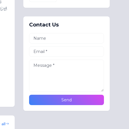
ය
වත්
Contact Us
all