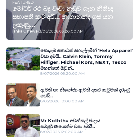
FEATURED
මෝටර් රථ බදු වංචා නඩුව ගැන නීතීඥ
සභාපති කට අරී... නාගානන්ද ගස් යන
ලකුණු...
lanka C news
-
8/06/2026 03:20:00 AM
කොළඹ කොටස් හොල්ලමින් ‘Hela Apparel’
වසා දමයි.. Calvin Klein, Tommy
Hilfiger, Michael Kors, NEXT, Tesco
මහන්නේ ඔවුන්..
8/07/2026 09:20:00 AM
ඇමති හා නියෝජ්‍ය ඇමති අතර ගැටුමක් දරුණු
වෙයි..
8/05/2026 10:00:00 AM
Mr Koththu අවන්හල් ජාලය
සම්පූර්ණයෙන්ම වසා දමයි..
8/02/2026 12:02:00 AM