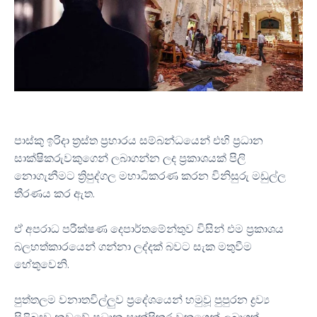
පාස්කු ඉරිදා ත්‍රස්ත ප්‍රහාරය සම්බන්ධයෙන් එහි ප්‍රධාන
සාක්ෂිකරුවකුගෙන් ලබාගන්න ලද ප්‍රකාශයක් පිලි
නොගැනීමට ත්‍රිපුද්ගල මහාධිකරණ කරන විනිසුරු මඩුල්ල
තීරණය කර ඇත.
ඒ අපරාධ පරීක්ෂණ දෙපාර්තමේන්තුව විසින් එම ප්‍රකාශය
බලහත්කාරයෙන් ගන්නා ලද්දක් බවට සැක මතුවීම
හේතුවෙනි.
පුත්තලම වනාතවිල්ලුව ප්‍රදේශයෙන් හමුවූ පුපුරන ද්‍රව්‍ය