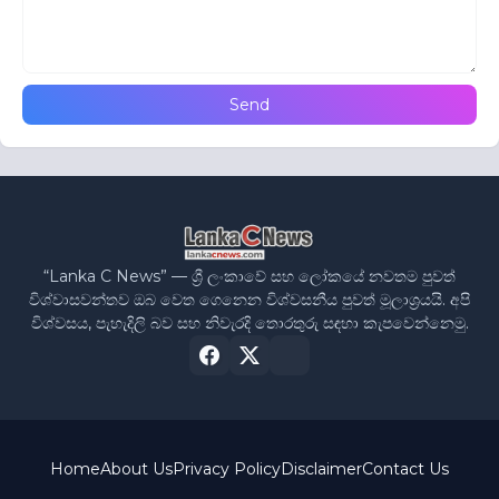
“Lanka C News” — ශ්‍රී ලංකාවේ සහ ලෝකයේ නවතම පුවත්
විශ්වාසවන්තව ඔබ වෙත ගෙනෙන විශ්වසනීය පුවත් මූලාශ්‍රයයි. අපි
විශ්වසය, පැහැදිලි බව සහ නිවැරදි තොරතුරු සඳහා කැපවෙන්නෙමු.
Home
About Us
Privacy Policy
Disclaimer
Contact Us