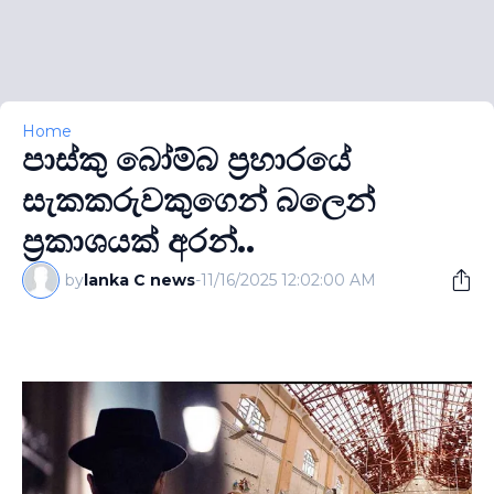
Home
පාස්කු බෝම්බ ප‍්‍රහාරයේ
සැකකරුවකුගෙන් බලෙන්
ප්‍රකාශයක් අරන්..
by
lanka C news
-
11/16/2025 12:02:00 AM