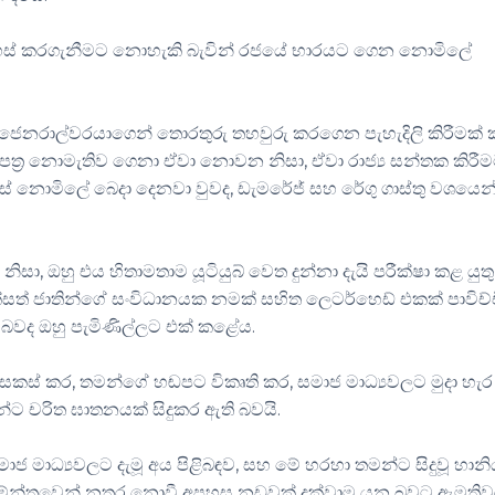
ිදහස් කරගැනීමට නොහැකි බැවින් රජයේ භාරයට ගෙන නොමිලේ
ක ජෙනරාල්වරයාගෙන් තොරතුරු තහවුරු කරගෙන පැහැදිලි කිරීමක්
‍ර නොමැතිව ගෙනා ඒවා නොවන නිසා, ඒවා රාජ්‍ය සන්තක කිරී
 එසේ නොමිලේ බෙදා දෙනවා වුවද, ඩැමරේජ් සහ රේගු ගාස්තු වශයෙන
සා, ඔහු එය හිතාමතාම යූටියුබ් වෙත දුන්නා දැයි පරීක්ෂා කළ යුත
්සත් ජාතින්ගේ සංවිධානයක නමක් සහිත ලෙටර්හෙඩ් එකක් පාවිච්
ුතු බවද ඔහු පැමිණිල්ලට එක් කළේය.
කස් කර, තමන්ගේ හඬපට විකෘති කර, සමාජ මාධ්‍යවලට මුදා හැර
චරිත ඝාතනයක් සිදුකර ඇති බවයි.
මාජ මාධ්‍යවලට දැමූ අය පිළිබඳව, සහ මේ හරහා තමන්ට සිදුවූ හාන
්තමේන්තුවෙන් නතර නොවී අපහස නඩුවක් දක්වාම යන බවට ඇමති