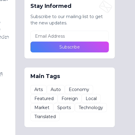
Stay Informed
Subscribe to our mailing list to get
ක
the new updates.
ම
 කරන
නි
Main Tags
Arts
Auto
Economy
Featured
Foreign
Local
Market
Sports
Technology
Translated