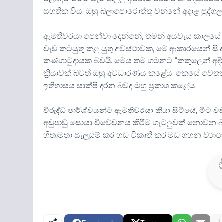
සහතික විය. ඔහු බලාපොරොත්තු වන්නේ අදාළ පුද්ගලය
ඇමතිවරයා පෙන්වා දෙන්නේ, තමන් අයවැය කාලයේ ප
වැඩ කටයුතු කළ යුතු අවස්ථාවක, මේ ආකාරයෙන් සී.අය
කණගාටුදායක බවයි. මෙය තම ගමනට “කකුලෙන් අදි
ක්‍රියාවක් බවත් ඔහු අවධාරණය කළේය. කෙසේ වෙ
ඉතිහාසය සාක්ෂි දරන බවද ඔහු ප්‍රකාශ කළේය.
විරුද්ධ පාර්ශ්වයන්ට ඇමතිවරයා කියා සිටියේ, මී
අඩුපාඩු සොයා විවේචනය කිරීම ගැටලුවක් නොවන බව
හිතාමතා සැලසුම් කර හඬ විකෘති කර මඩ ගහන ව්‍යාපා