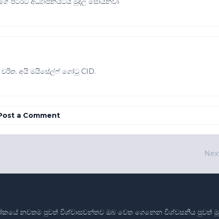
ගේ පිටරට අධ්‍යාපනයටයි මුදල් සොයනවා
ි චරිත. අයි මයිසේල්ෆ් ගෝටු CID.
Post a Comment
Nex
ෝකයේ නවතම පුවත් විශ්වාසවන්තව ඔබ වෙත ගෙනෙන විශ්වසනීය පුවත් මූලාශ