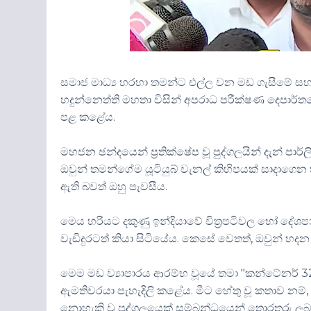
සමාජ මාධ්‍ය හරහා තමන්ට එල්ල වන මඩ ගැසීමේ සහ 
හදුන්නෙත්ති මහතා විසින් අපරාධ පරීක්ෂණ දෙපාර්තමේ
පළ කළේය.
මහජන ඡන්දයෙන් ප්‍රතික්ෂේප වූ පුද්ගලයින් දැන් 
ඔවුන් තමන්ගේම යූටියුබ් චැනල් කිහිපයක් සාදාගෙන 
ඇති බවත් ඔහු පැවසීය.
මෙය හරියට දකුණු ඉන්දියාවේ චිත්‍රපටිවල හෝ දේශ
වැඩිදුරටත් කියා සිටියේය. කෙසේ වෙතත්, ඔවුන් හ
මෙම මඩ ව්‍යාපාරය ආරම්භ වූයේ තමා "කන්ටේනර
ඇමතිවරයා පැහැදිලි කළේය. මීට හේතු වූ කතාව නම්
නොහැකි වූ පුද්ගලයෙක් සම්බන්ධයෙන් තොරතුරු ලබා 