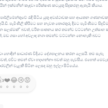
ින් ඉක්මනින් කැඳවා පරීක්ෂණ කටයුතු සිදුකරනු ඇතැයි කියාය.
ාර්ලිමේන්තුවේ රැඳී සිටිය යුතු අවස්ථාවක සහ ආයතන ගණනාව
ි.ඩී. පැමිණිලි කිරීමට සහ නැවත තොරතුරු දීමට පැමිණීමට සිදුවී
න සලස්මක්” බවත්, චරිත ඝාතනය කර තමන්ව වට්ටන්න උත්සාහ
තත්, මඩ ගසා හෝ අවලාද නගා තමන්ව වට්ටන්න නොහැකි බවට
ට වඩා හොඳින් සාධාරණ විදියට දේශපාලනය කරන ලෙසයි. තම සැබෑ
ත්, එවිට තමන් ඒවා හදාගන්නා බවත් ඔහු පැවසීය. එහෙත් මෙවැ
රවලින් වැළකී සිටින ලෙසද ඔහු ඉල්ලා සිටියේය.
👍
❤️
😂
😢
😡
0
0
0
0
0