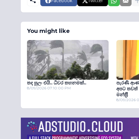
Facebook
Twitter
You might like
තද සුලං එයි.. ධීවර තහනමක්..
පැරණි ආණ්
8/09/2026 07:10:00 PM
අපට තවත් 
මන්ත‍්‍රී
8/09/2026 