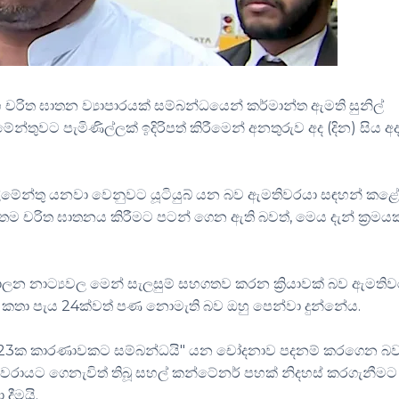
චරිත ඝාතන ව්‍යාපාරයක් සම්බන්ධයෙන් කර්මාන්ත ඇමති සුනිල්
න්තුවට පැමිණිල්ලක් ඉදිරිපත් කිරීමෙන් අනතුරුව අද (දින) සිය අ
පාර්ලිමේන්තු යනවා වෙනුවට යූටියුබ් යන බව ඇමතිවරයා සඳහන් කළේ
තම චරිත ඝාතනය කිරීමට පටන් ගෙන ඇති බවත්, මෙය දැන් ක්‍රමයක්
පාලන නාට්‍යවල මෙන් සැලසුම් සහගතව කරන ක්‍රියාවක් බව ඇමති
දන කතා පැය 24ක්වත් පණ නොමැති බව ඔහු පෙන්වා දුන්නේය.
් 323ක කාරණාවකට සම්බන්ධයි" යන චෝදනාව පදනම් කරගෙන බ
, වරායට ගෙනැවිත් තිබූ සහල් කන්ටේනර් පහක් නිදහස් කරගැනීමට
දීමයි.