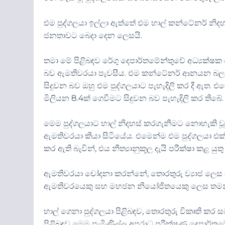
එම පුද්ගලයා ඉල්ලා ඇත්තේ එම හාල් කන්ටේනර් න
ජනතාවට බෙදා දෙන ලෙසයි.
තමා මේ පිළිබඳව රේගු දෙපාර්තමේන්තුවේ අධ්‍යක්ෂ
බව ඇමතිවරයා පැවසීය. එම කන්ටේනර් ආනයන බලපත්
සිදුවන බව ඔහු එම පුද්ගලයාට පැහැදිලි කර දී ඇත.
මිලියන 8.4ක් ගෙවීමට සිදුවන බව පැහැදිලි කර තිබේ.
මෙම පුද්ගලයාට හාල් නිදහස් කරගැනීමට නොහැකි වූ නි
ඇමතිවරයා කියා සිටියේය. එමෙන්ම එම පුද්ගලයා එක
කර ඇති බැවින්, එය නීත්‍යානුකූල දැයි පරීක්ෂා කළ ය
ඇමතිවරයා චෝදනා කරන්නේ, තොරතුරු ව්‍යාජ ලෙස ස
ඇමතිවරයෙකු සහ මහජන නියෝජිතයෙකු ලෙස තමන්ට 
හාල් ගෙනා පුද්ගලයා පිළිබඳව, තොරතුරු විකෘති කර ස
පිළිබඳව මෙම පැමිණිල්ල අපරාධ පරීක්ෂණ දෙපාර