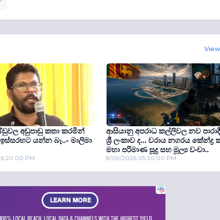
View 
ඩුවල අඩුපාඩු කතා කරමින්
ආසියානු අපරාධ කල්ලිවල නව පාරාද
ඉස්සරහට යන්න බෑ..- මාලිමා
ශ්‍රී ලංකාව ද... වරාය නගරය කේන්ද්‍ර 
මහා පරිමාණ සූදු සහ මූල්‍ය වංචා..
06:20:00 PM
8/09/2026 05:30:00 PM