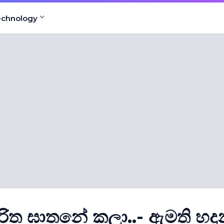
echnology
ිත ඝාතනේ කලා..- ඇමති හදු