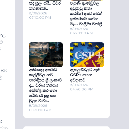
තද සුලං එයි.. ධීවර
පැරණි ආණ්ඩුවල
තහනමක්..
අඩුපාඩු කතා
8/09/2026
කරමින් අපට තවත්
07:10:00 PM
ඉස්සරහට යන්න
බෑ..- මාලිමා මන්ත‍්‍රී
8/09/2026
06:20:00 PM
 කළ
මට
්
ආසියානු අපරාධ
ඇඟලුම්වලට ඇති
ු බව
කල්ලිවල නව
GSP+ සහන
චි
පාරාදීසය ශ්‍රී ලංකාව
අවදානම්
ද... වරාය නගරය
8/09/2026
04:40:00 PM
කේන්ද්‍ර කර මහා
පරිමාණ සූදු සහ
මූල්‍ය වංචා..
8/09/2026
05:30:00 PM
ිය
වරයා