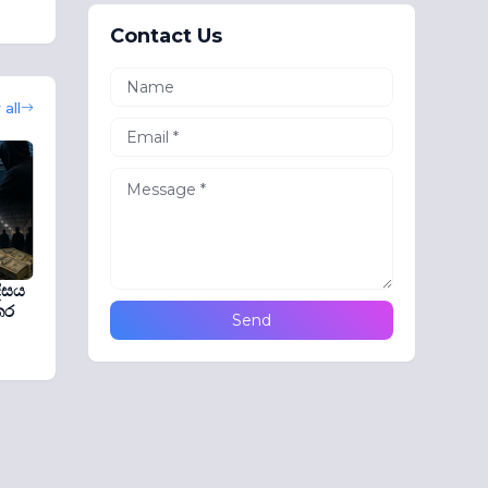
Contact Us
all
ීසය
කර