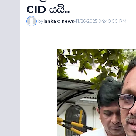
CID යයි..
by
lanka C news
-
11/26/2025 04:40:00 PM