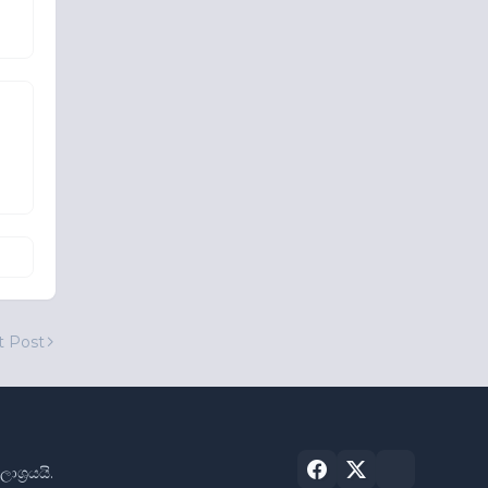
t Post
්‍රයයි.