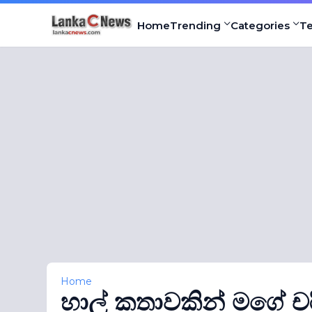
Home
Trending
Categories
T
Home
හාල් කතාවකින් මගේ චර