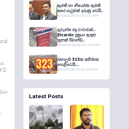
ඇමති හා නියෝජ්‍ය ඇමති
අතර ගැටුමක් දරුණු වෙයි..
8/05/2026 10:00:00 AM
දැවැන්ත බදු වංචාවක්..
Elcardo පුත‍්‍රයා ඇතුළු
තුනක් රිමාන්ඩ්..
දහස්
8/04/2026 03:00:00 PM
බහාලුම් 323ක අභිරහස
ය.
හෙළිවෙයි...
8/02/2026 10:22:00 PM
 වී
වරයා
Latest Posts
ව