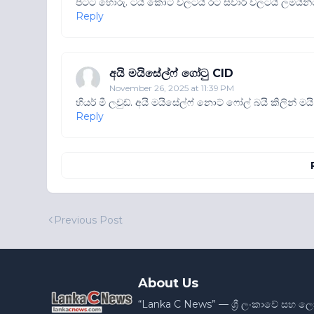
පට්ට හොරු. ටයි කෝට් වලටයි රට සවාරි වලටයි ලමයින්
Reply
අයි මයිසේල්ෆ් ගෝටු CID
November 26, 2025 at 11:39 PM
හියර් මී ලවුඩ්. අයි මයිසේල්ෆ් නොට් ෆෝල් බයි කිලින් මය
Reply
Previous Post
About Us
“Lanka C News” — ශ්‍රී ලංකාවේ සහ ල