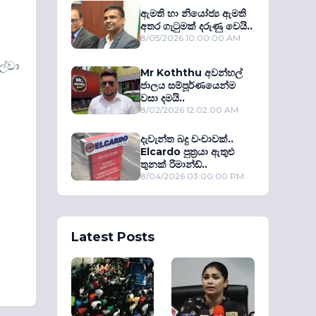
ඇමති හා නියෝජ්‍ය ඇමති
අතර ගැටුමක් දරුණු වෙයි..
8/05/2026 10:00:00 AM
ල්වා
Mr Koththu අවන්හල්
ජාලය සම්පූර්ණයෙන්ම
වසා දමයි..
8/02/2026 12:02:00 AM
දැවැන්ත බදු වංචාවක්..
Elcardo පුත‍්‍රයා ඇතුළු
තුනක් රිමාන්ඩ්..
8/04/2026 03:00:00 PM
Latest Posts