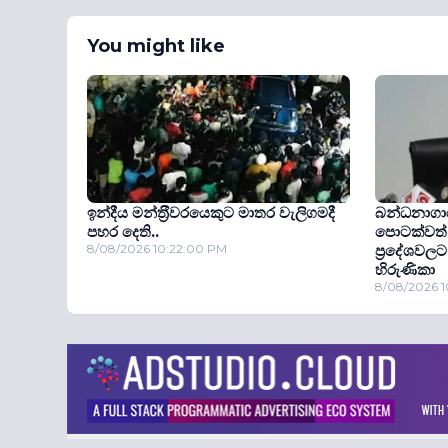
You might like
ඉන්දීය මන්ත‍්‍රීවරයෙකුට මාතර වැලිගමදී
බන්ධනාගාර
පහර දෙති..
පොටක්වත් 
8/08/2026 10:22:00 PM
ප‍්‍රදේශව
හිරුණිකා
8/08/2026 