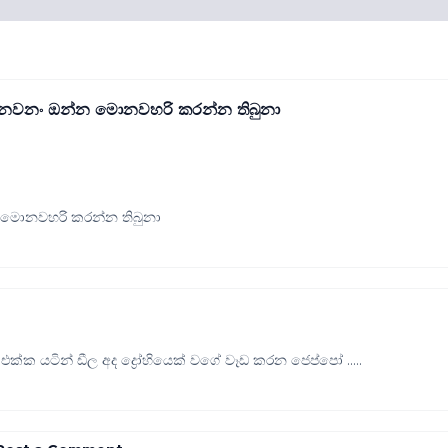
ෙනවනං ඔන්න මොනවහරි කරන්න තිබුනා
 මොනවහරි කරන්න තිබුනා
්ක යටින් ඩීල අද ද්‍රෝහියෙක් වගේ වෑඩ කරන ජෙප්පෝ .....