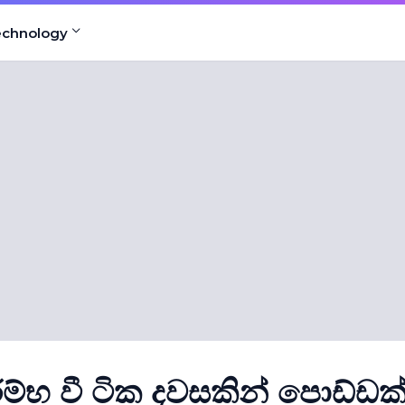
echnology
ම්භ වී ටික දවසකින් පොඩ්ඩක