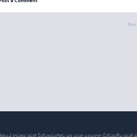
Post a Comment
Nex
ෝකයේ නවතම පුවත් විශ්වාසවන්තව ඔබ වෙත ගෙනෙන විශ්වසනීය පුවත් මූලාශ