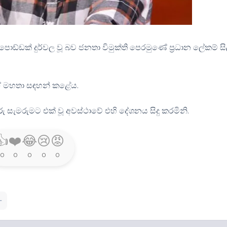
එය පොඩ්ඩක් දුර්වල වූ බව ජනතා විමුක්ති පෙරමුණේ ප්‍රධාන ලේකම් සි
ඒ මහතා සඳහන් කළේය.
ු සැමරුමට එක් වූ අවස්ථාවේ එහි දේශනය සිදු කරමිනි.
👍
❤️
😂
😢
😡
0
0
0
0
0