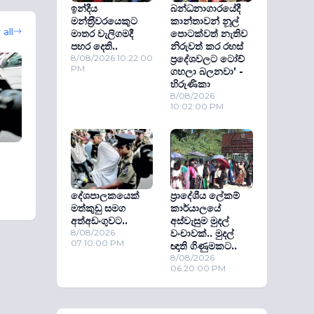
ඉන්දීය
බන්ධනාගාරයේදී
මන්ත‍්‍රීවරයෙකුට
කාන්තාවන් නූල්
all
මාතර වැලිගමදී
පොටක්වත් නැතිව
පහර දෙති..
නිරුවත් කර රහස්
8/08/2026 10:22:00
ප‍්‍රදේශවලට ටෝච්
PM
ගහලා බලනවා’ -
හිරුණිකා
8/08/2026
10:02:00 PM
දේශපාලකයෙක්
ප්‍රාදේශීය ලේකම්
මත්කුඩු සමග
කාර්යාලයේ
අත්අඩංගුවට..
අස්වැසුම මුදල්
8/08/2026
වංචාවක්.. මුදල්
07:10:00 PM
ඥාති ගිණුමකට..
8/08/2026
06:20:00 PM