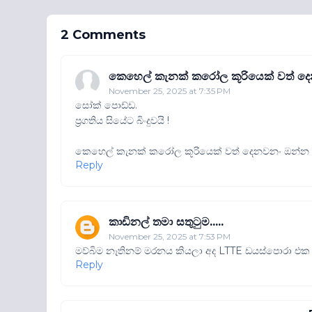
2 Comments
කෙහෙල් කැනක් කරෝල කූරියෙක් වත් ද
November 25, 2025 at 7:35 PM
සෝක් පොඩ්ඩ.
ප්‍රගතිය සියේට බිංදුවයි !
කෙහෙල් කැනක් කරෝල කූරියෙක් වත් දෙනවනං ඔන්න
Reply
කාඩිනල් තමා සතුටුම.....
November 25, 2025 at 7:53 PM
මව්බිම නෑතිනම් මරනය කියලා අද LTTE ඩයස්පොරා එක එක
Reply