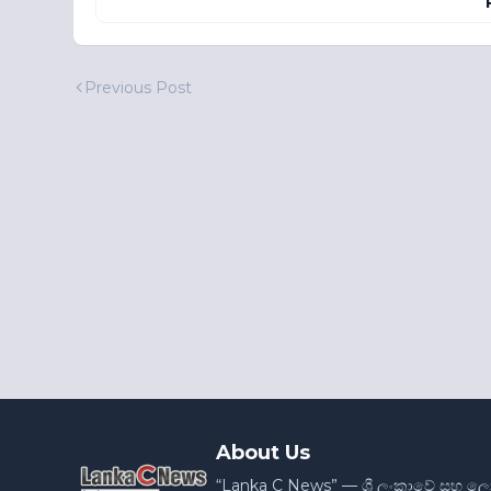
Previous Post
About Us
“Lanka C News” — ශ්‍රී ලංකාවේ සහ ල