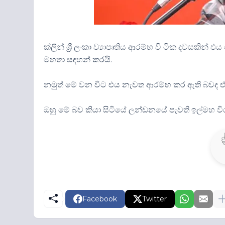
ක්ලීන් ශ්‍රී ලංකා ව්‍යාපෘතිය ආරම්භ වි ටික දවසකින් 
මහතා සඳහන් කරයි.
නමුත් මේ වන විට එය නැවත ආරම්භ කර ඇති බවද 
ඔහු මේ බව කියා සිටියේ ලන්ඩනයේ පැවති ඉල්මහ විර
Facebook
Twitter