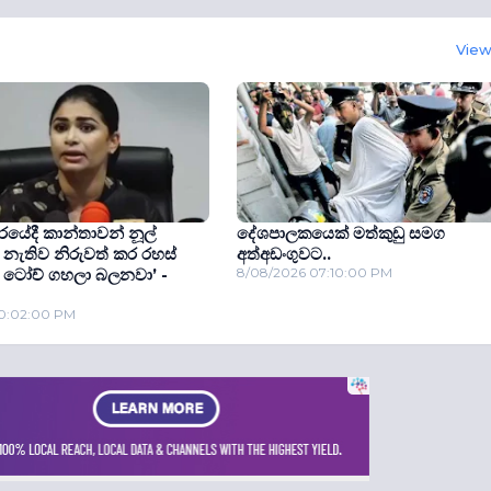
View 
යේදී කාන්තාවන් නූල්
දේශපාලකයෙක් මත්කුඩු සමග
නැතිව නිරුවත් කර රහස්
අත්අඩංගුවට..
ලට ටෝච් ගහලා බලනවා’ -
8/08/2026 07:10:00 PM
10:02:00 PM