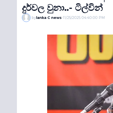
දුර්වල වුනා..- ටිල්වින්
by
lanka C news
-
11/25/2025 04:40:00 PM