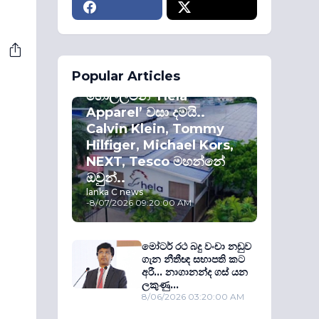
ECONOMY
Popular Articles
කොළඹ කොටස්
හොල්ලමින් ‘Hela
Apparel’ වසා දමයි..
Calvin Klein, Tommy
Hilfiger, Michael Kors,
NEXT, Tesco මහන්නේ
ඔවුන්..
lanka C news
-
8/07/2026 09:20:00 AM
මෝටර් රථ බදු වංචා නඩුව
ගැන නීතීඥ සභාපති කට
අරී... නාගානන්ද ගස් යන
ලකුණු...
8/06/2026 03:20:00 AM