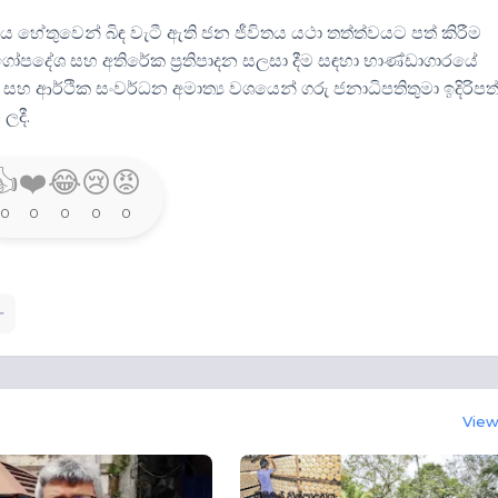
ය හේතුවෙන් බිඳ වැටී ඇති ජන ජීවිතය යථා තත්ත්වයට පත් කිරීම
්ගෝපදේශ සහ අතිරේක ප්‍රතිපාදන සලසා දීම සඳහා භාණ්ඩාගාරයේ
 සහ ආර්ථික සංවර්ධන අමාත්‍ය වශයෙන් ගරු ජනාධිපතිතුමා ඉදිරිපත
ලදී.
👍
❤️
😂
😢
😡
0
0
0
0
0
View 