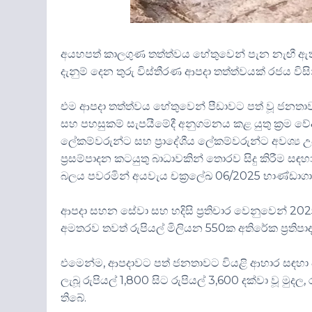
අයහපත් කාලගුණ තත්ත්වය හේතුවෙන් පැන නැඟී ඇති 
දැනුම් දෙන තුරු විස්තීරණ ආපදා තත්ත්වයක් රජය විසි
එම ආපදා තත්ත්වය හේතුවෙන් පීඩාවට පත් වූ ජනතාව
සහ පහසුකම් සැපයීමේදී අනුගමනය කළ යුතු ක්‍රම වේදය
ලේකම්වරුන්ට සහ ප්‍රාදේශීය ලේකම්වරුන්ට අවශ්‍ය උ
ප්‍රසම්පාදන කටයුතු බාධාවකින් තොරව සිදු කිරීම සඳහ
බලය පවරමින් අයවැය චක්‍රලේඛ 06/2025 භාණ්ඩාගා
ආපදා සහන සේවා සහ හදිසි ප්‍රතිචාර වෙනුවෙන් 20
අමතරව තවත් රුපියල් මිලියන 550ක අතිරේක ප්‍රතිප
එමෙන්ම, ආපදාවට පත් ජනතාවට වියළි ආහාර සඳහ
ලැබූ රුපියල් 1,800 සිට රුපියල් 3,600 දක්වා වූ මුදල,
තිබේ.