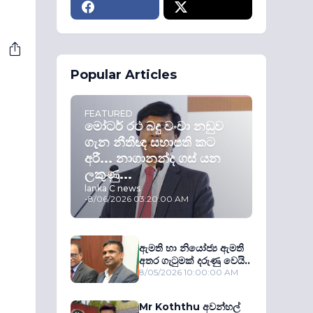
Popular Articles
FEATURED
මෝටර් රථ බදු වංචා නඩුව
ගැන නීතීඥ සභාපති කට
අරී... නාගානන්ද ගස් යන
ලකුණු...
lanka C news
-
8/06/2026 03:20:00 AM
ඇමති හා නියෝජ්‍ය ඇමති
අතර ගැටුමක් දරුණු වෙයි..
8/05/2026 10:00:00 AM
Mr Koththu අවන්හල්