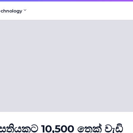
echnology
සතියකට 10,500 තෙක් වැඩි