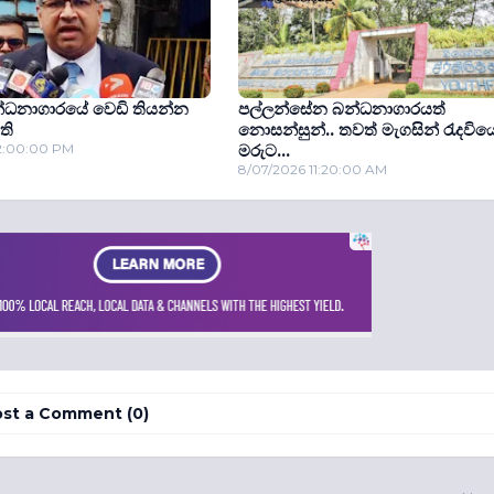
න්ධනාගාරයේ වෙඩි තියන්න
පල්ලන්සේන බන්ධනාගාරයත්
ති
නොසන්සුන්.. තවත් මැගසින් රැදවිය
12:00:00 PM
මරුට...
8/07/2026 11:20:00 AM
st a Comment (0)