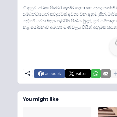
ඒ අනුව, අවශ්‍ය පියවර ගැනීම සඳහා සහ ආපදා තත්ත්ව
සම්බන්ධයෙන් තවදුරටත් අවශ්‍ය වන අනුමැතීන්, මාර
ලේකම් වෙත බලය පැවරීම පිණිස මුදල්, ක්‍රම සම්පාදන
කළ යෝජනාව අමාත්‍ය මණ්ඩලය විසින් අනුමත කරන 
Facebook
Twitter
You might like