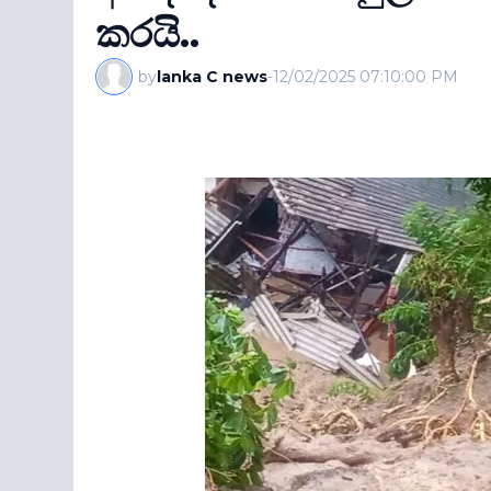
කරයි..
by
lanka C news
-
12/02/2025 07:10:00 PM