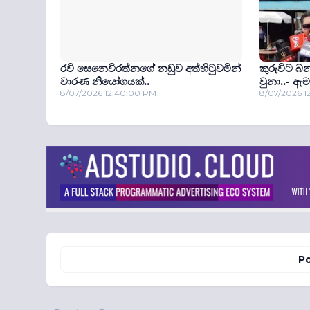
රවි සෙනෙවිරත්නගේ නඩුව අත්හිටුවමින්
කුරුවිට බ
වාරණ නියෝගයක්..
වුනා..- ඇම
8/07/2026 12:40:00 PM
8/07/2026 
Po