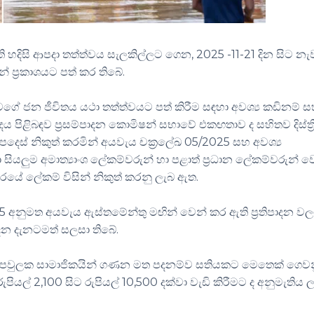
හදිසි ආපදා තත්ත්වය සැලකිල්ලට ගෙන, 2025 -11-21 දින සිට න
න් ප්‍රකාශයට පත් කර තිබේ.
ගේ ජන ජීවිතය යථා තත්ත්වයට පත් කිරීම සඳහා අවශ්‍ය කඩිනම් 
 පිළිබඳව ප්‍රසම්පාදන කොමිෂන් සභාවේ එකඟතාව ද සහිතව දිස්ත්‍ර
පදෙස් නිකුත් කරමින් අයවැය චක්‍රලේඛ 05/2025 සහ අවශ්‍ය
ා සියලුම අමාත්‍යාංශ ලේකම්වරුන් හා පළාත් ප්‍රධාන ලේකම්වරුන් 
රයේ ලේකම් විසින් නිකුත් කරනු ලැබ ඇත.
25 අනුමත අයවැය ඇස්තමේන්තු මඟින් වෙන් කර ඇති ප්‍රතිපාදන ව
ාදන දැනටමත් සලසා තිබේ.
ා පවුලක සාමාජිකයින් ගණන මත පදනම්ව සතියකට මෙතෙක් ගෙව
 රුපියල් 2,100 සිට රුපියල් 10,500 දක්වා වැඩි කිරීමට ද අනුමැතිය ල