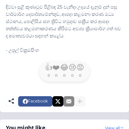
දිට්වා සුළි කුණාටුව පිළිබඳ 25 වැනිදා උදයේ දැනුම් දුන් පසු
වාර්මාර්ග දෙපාර්තමේන්තුව, ආපදා කළමනා කරණ මධ්‍ය
ස්ථානය, පොලිසිය සහ ත්‍රිවිධ හමුදාව සක්‍රීය කර ආපදා
තත්ත්වය කළමනාකරණය කිරීමට අවශ්‍ය ක්‍රියාමාර්ග ගත් බව
ද අමාත්‍යවරයා සඳහන් කළේය.
- උපුල් වික්‍රමසිංහ
👍
❤️
😂
😢
😡
0
0
0
0
0
Facebook
You might like
View all