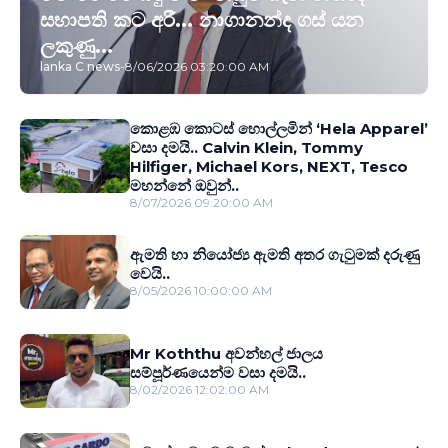
සභාපති කට අරී... නාගානන්ද ගස් යන
ලකුණු...
lanka C news
-
8/06/2026 03:20:00 AM
කොළඹ කොටස් හොල්ලමින් ‘Hela Apparel’
වසා දමයි.. Calvin Klein, Tommy
Hilfiger, Michael Kors, NEXT, Tesco
මහන්නේ ඔවුන්..
8/07/2026 09:20:00 AM
ඇමති හා නියෝජ්‍ය ඇමති අතර ගැටුමක් දරුණු
වෙයි..
8/05/2026 10:00:00 AM
Mr Koththu අවන්හල් ජාලය
සම්පූර්ණයෙන්ම වසා දමයි..
8/02/2026 12:02:00 AM