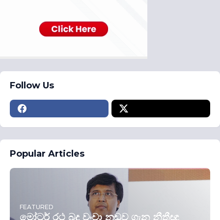
Follow Us
Popular Articles
FEATURED
මෝටර් රථ බදු වංචා නඩුව ගැන නීතීඥ