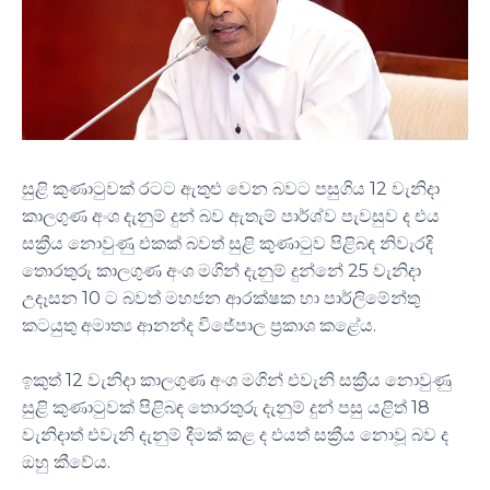
සුළි කුණාටුවක් රටට ඇතුළු වෙන බවට පසුගිය 12 වැනිදා
කාලගුණ අංශ දැනුම් දුන් බව ඇතැම් පාර්ශ්ව පැවසුව ද එය
සක්‍රීය නොවුණු එකක් බවත් සුළි කුණාටුව පිළිබඳ නිවැරදි
තොරතුරු කාලගුණ අංශ මගින් දැනුම් දුන්නේ 25 වැනිදා
උදෑසන 10 ට බවත් මහජන ආරක්ෂක හා පාර්ලිමේන්තු
කටයුතු අමාත්‍ය ආනන්ද විජේපාල ප්‍රකාශ කළේය.
ඉකුත් 12 වැනිදා කාලගුණ අංශ මගින් එවැනි සක්‍රීය නොවුණු
සුළි කුණාටුවක් පිළිබඳ තොරතුරු දැනුම් දුන් පසු යළිත් 18
වැනිදාත් එවැනි දැනුම් දීමක් කළ ද එයත් සක්‍රීය නොවූ බව ද
ඔහු කීවේය.