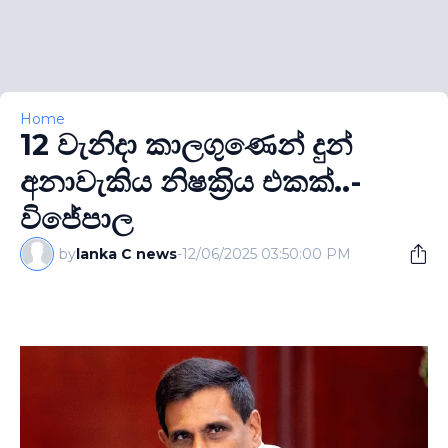
Home
12 වැනිදා කාලගුණෙන් දුන්
අනාවැකිය නිෂක‍්‍රිය එකක්..-
විජේපාල
by
lanka C news
-
12/06/2025 03:50:00 PM