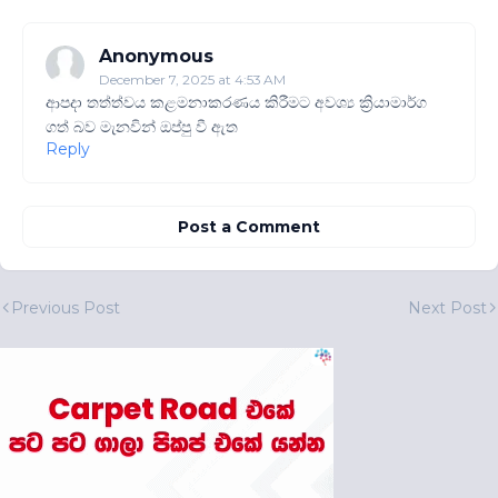
Anonymous
December 7, 2025 at 4:53 AM
ආපදා තත්ත්වය කළමනාකරණය කිරීමට අවශ්‍ය ක්‍රියාමාර්ග
ගත් බව මැනවින් ඔප්පු වී ඇත
Reply
Post a Comment
Previous Post
Next Post