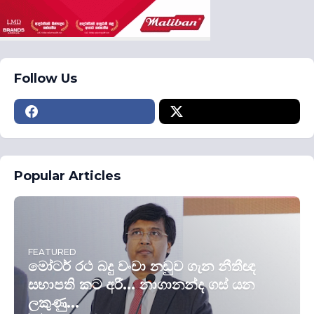
Follow Us
Popular Articles
FEATURED
මෝටර් රථ බදු වංචා නඩුව ගැන නීතීඥ
සභාපති කට අරී... නාගානන්ද ගස් යන
ලකුණු...