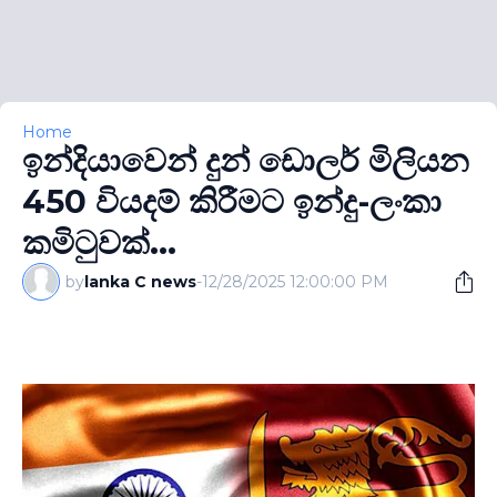
Home
ඉන්දියාවෙන් දුන් ඩොලර් මිලියන
450 වියදම් කිරීමට ඉන්දු-ලංකා
කමිටුවක්...
by
lanka C news
-
12/28/2025 12:00:00 PM