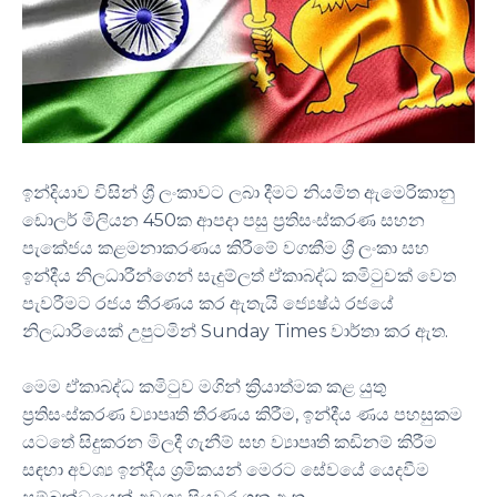
ඉන්දියාව විසින් ශ්‍රී ලංකාවට ලබා දීමට නියමිත ඇමෙරිකානු
ඩොලර් මිලියන 450ක ආපදා පසු ප්‍රතිසංස්කරණ සහන
පැකේජය කළමනාකරණය කිරීමේ වගකීම ශ්‍රී ලංකා සහ
ඉන්දීය නිලධාරීන්ගෙන් සැදුම්ලත් ඒකාබද්ධ කමිටුවක් වෙත
පැවරීමට රජය තීරණය කර ඇතැයි ජ්‍යෙෂ්ඨ රජයේ
නිලධාරියෙක් උපුටමින් Sunday Times වාර්තා කර ඇත.
මෙම ඒකාබද්ධ කමිටුව මගින් ක්‍රියාත්මක කළ යුතු
ප්‍රතිසංස්කරණ ව්‍යාපෘති තීරණය කිරීම, ඉන්දීය ණය පහසුකම
යටතේ සිදුකරන මිලදී ගැනීම් සහ ව්‍යාපෘති කඩිනම් කිරීම
සඳහා අවශ්‍ය ඉන්දීය ශ්‍රමිකයන් මෙරට සේවයේ යෙදවීම