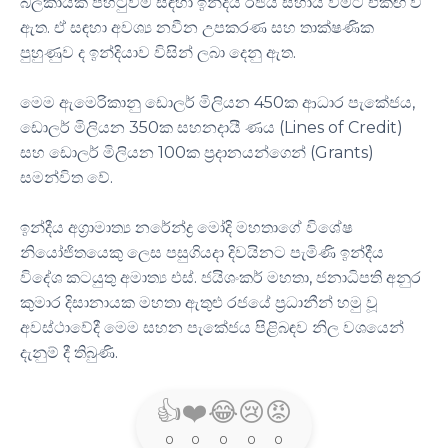
බලකායක් පිහිටුවීම සඳහා ඉන්දීය රජය සහාය වීමට එකඟ වී
ඇත. ඒ සඳහා අවශ්‍ය නවීන උපකරණ සහ තාක්ෂණික
පුහුණුව ද ඉන්දියාව විසින් ලබා දෙනු ඇත.
මෙම ඇමෙරිකානු ඩොලර් මිලියන 450ක ආධාර පැකේජය,
ඩොලර් මිලියන 350ක සහනදායී ණය (Lines of Credit)
සහ ඩොලර් මිලියන 100ක ප්‍රදානයන්ගෙන් (Grants)
සමන්විත වේ.
ඉන්දීය අග්‍රාමාත්‍ය නරේන්ද්‍ර මෝදි මහතාගේ විශේෂ
නියෝජිතයෙකු ලෙස පසුගියදා දිවයිනට පැමිණි ඉන්දීය
විදේශ කටයුතු අමාත්‍ය එස්. ජයිශංකර් මහතා, ජනාධිපති අනුර
කුමාර දිසානායක මහතා ඇතුළු රජයේ ප්‍රධානීන් හමු වූ
අවස්ථාවේදී මෙම සහන පැකේජය පිළිබඳව නිල වශයෙන්
දැනුම් දී තිබුණි.
👍
❤️
😂
😢
😡
0
0
0
0
0