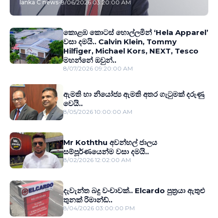
lanka C news
-
8/06/2026 03:20:00 AM
කොළඹ කොටස් හොල්ලමින් ‘Hela Apparel’
වසා දමයි.. Calvin Klein, Tommy
Hilfiger, Michael Kors, NEXT, Tesco
මහන්නේ ඔවුන්..
8/07/2026 09:20:00 AM
ඇමති හා නියෝජ්‍ය ඇමති අතර ගැටුමක් දරුණු
වෙයි..
8/05/2026 10:00:00 AM
Mr Koththu අවන්හල් ජාලය
සම්පූර්ණයෙන්ම වසා දමයි..
8/02/2026 12:02:00 AM
දැවැන්ත බදු වංචාවක්.. Elcardo පුත‍්‍රයා ඇතුළු
තුනක් රිමාන්ඩ්..
8/04/2026 03:00:00 PM