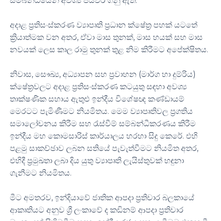
සම්බන්ධයෙන් අවශ්‍ය පියවර ගනු ඇත.
අදාළ ප්‍රතිසංස්කරණ ව්‍යාපෘති ප්‍රධාන ක්ෂේත්‍ර පහක් යටතේ
ක්‍රියාත්මක වන අතර, ඒවා මාස තුනක්, මාස හයක් සහ මාස
නවයක් ලෙස කාල රාමු තුනක් තුළ නිම කිරීමට අපේක්ෂිතය.
නිවාස, සෞඛ්‍ය, අධ්‍යාපන සහ ප්‍රවාහන (මාර්ග හා දුම්රිය)
ක්ෂේත්‍රවලට අදාළ ප්‍රතිසංස්කරණ කටයුතු සඳහා අවශ්‍ය
තාක්ෂණික සහාය ඇතුළු ඉන්දීය විශේෂඥ කණ්ඩායම්
මෙරටට පැමිණීමට නියමිතය. මෙම ව්‍යාපෘතිවල ප්‍රගතිය
සමාලෝචනය කිරීම සහ රැස්වීම් සම්බන්ධීකරණය කිරීම
ඉන්දීය මහ කොමසාරිස් කාර්යාලය හරහා සිදු කෙරේ. එහි
පළමු සාකච්ඡාව ලබන සතියේ පැවැත්වීමට නියමිත අතර,
එහිදී ප්‍රමුඛතා ලබා දිය යුතු ව්‍යාපෘති ලැයිස්තුවක් හඳුනා
ගැනීමට නියමිතය.
මීට අමතරව, ඉන්දියාවේ ජාතික ආපදා ප්‍රතිචාර බලකායේ
ආකෘතියට අනුව ශ්‍රී ලංකාවේ ද කඩිනම් ආපදා ප්‍රතිචාර