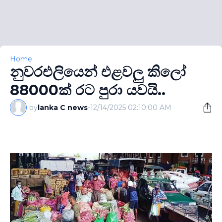
Home
නුවරඑලියෙන් එළවලු කිලෝ
88000ක් රට පුරා යවයි..
by
lanka C news
-
12/14/2025 02:10:00 AM