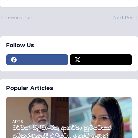
Previous Post
Next Post
Follow Us
Popular Articles
ARTS
මර්වින් සිල්වා-රිතු ආකර්ෂා හුටපටයක්
අධිකරණයේදී එලියට.. කෝටි ගණන්