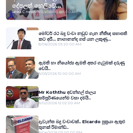
දේපලත් හෙලිවේ...
lanka C news
-
7/31/2026 10:00:00 AM
මෝටර් රථ බදු වංචා නඩුව ගැන නීතීඥ සභාපති
කට අරී... නාගානන්ද ගස් යන ලකුණු...
8/06/2026 03:20:00 AM
ඇමති හා නියෝජ්‍ය ඇමති අතර ගැටුමක් දරුණු
වෙයි..
8/05/2026 10:00:00 AM
Mr Koththu අවන්හල් ජාලය
සම්පූර්ණයෙන්ම වසා දමයි..
8/02/2026 12:02:00 AM
දැවැන්ත බදු වංචාවක්.. Elcardo පුත‍්‍රයා ඇතුළු
තුනක් රිමාන්ඩ්..
8/04/2026 03:00:00 PM