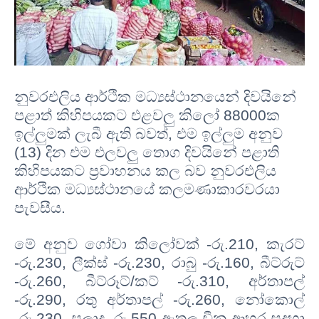
නුවරඑලිය ආර්ථික මධ්‍යස්ථානයෙන් දිවයිනේ
පළාත් කිහිපයකට එළවලු කිලෝ 88000ක
ඉල්ලුමක් ලැබී ඇති බවත්, එම ඉල්ලුම අනුව
(13) දින එම එලවලු තොග දිවයිනේ පළාති
කිහිපයකට ප්‍රවාහනය කල බව නුවරඑලිය
ආර්ථික මධ්‍යස්ථානයේ කලමණාකාරවරයා
පැවසීය.
මේ අනුව ගෝවා කිලෝවක් -රු.210, කැරට්
-රු.230, ලීක්ස් -රු.230, රාබු -රු.160, බීට්රුට්
-රු.260, බීට්රූට්/කට් -රු.310, අර්තාපල්
-රු.290, රතු අර්තාපල් -රු.260, නෝකොල්
-රු.230, සලාද -රු.550 ඇතුලු චීන ආහර සදහා