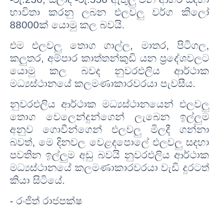
භාවිතා කරනු ලබන එලවලු වර්ග කිලෝ
88000ක් යොමු කල බවයි.
එම එලවලු තොග ගාල්ල, මාතර, පිටිගල,
කලුතර, අම්පාර කාත්තන්කුඩි යන ප්‍රදේශවලට
යොමු කල බවද නුවරඑලිය ආර්ථාක
මධ්‍යස්ථානයේ කලමණාකාරවරයා පැවසීය.
නුවරඑලිය ආර්ථාක මධ්‍යස්ථානයෙන් එලවලු
තොග වෙලෙන්දුන්ගෙන් ලැබෙන ඉල්ලුම
අනුව ගොවීන්ගෙන් එලවලු මිලදී ගන්නා
බවත්, මෙ දිනවල වෙළදපොලේ එලවලු සදහා
පවතින ඉල්ලුම අඩු බවයි නුවරඑලිය ආර්ථාක
මධ්‍යස්ථානයේ කලමණාකාරවරයා වැඩි දුරටත්
කියා සිටියේ.
- රංජිත් රාජපක්ෂ