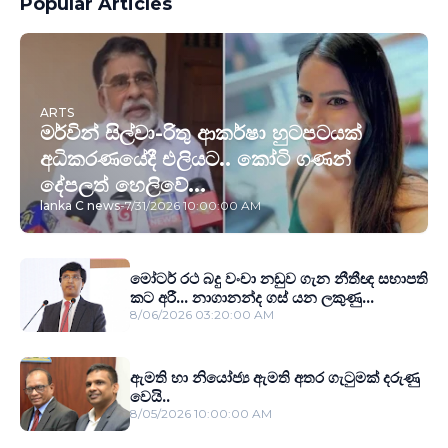
Popular Articles
ARTS
මර්වින් සිල්වා-රිතු ආකර්ෂා හුටපටයක්
අධිකරණයේදී එලියට.. කෝටි ගණන්
දේපලත් හෙලිවේ...
lanka C news
-
7/31/2026 10:00:00 AM
මෝටර් රථ බදු වංචා නඩුව ගැන නීතීඥ සභාපති
කට අරී... නාගානන්ද ගස් යන ලකුණු...
8/06/2026 03:20:00 AM
ඇමති හා නියෝජ්‍ය ඇමති අතර ගැටුමක් දරුණු
වෙයි..
8/05/2026 10:00:00 AM