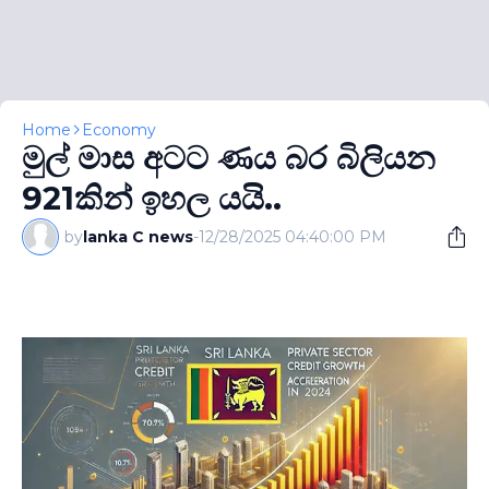
Home
Economy
මුල් මාස අටට ණය බර බිලියන
921කින් ඉහල යයි..
by
lanka C news
-
12/28/2025 04:40:00 PM