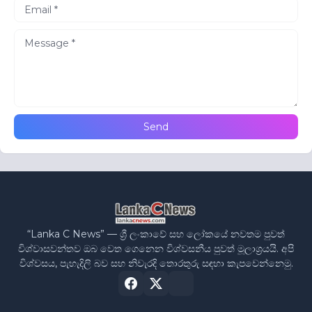
“Lanka C News” — ශ්‍රී ලංකාවේ සහ ලෝකයේ නවතම පුවත්
විශ්වාසවන්තව ඔබ වෙත ගෙනෙන විශ්වසනීය පුවත් මූලාශ්‍රයයි. අපි
විශ්වසය, පැහැදිලි බව සහ නිවැරදි තොරතුරු සඳහා කැපවෙන්නෙමු.