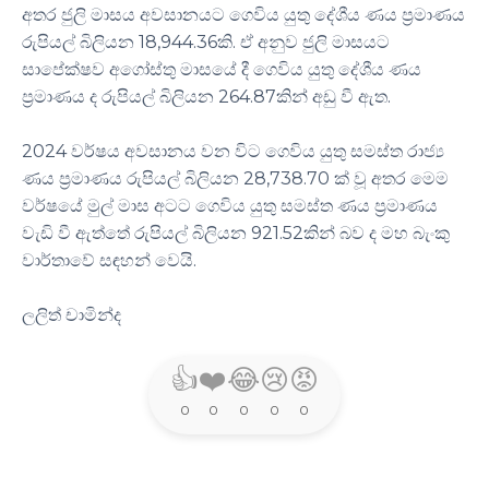
අතර ජුලි මාසය අවසානයට ගෙවිය යුතු දේශීය ණය ප්‍රමාණය
රුපියල් බිලියන 18,944.36කි. ඒ අනුව ජුලි මාසයට
සාපේක්ෂව අගෝස්තු මාසයේ දී ගෙවිය යුතු දේශීය ණය
ප්‍රමාණය ද රුපියල් බිලියන 264.87කින් අඩු වී ඇත.
2024 වර්ෂය අවසානය වන විට ගෙවිය යුතු සමස්ත රාජ්‍ය
ණය ප්‍රමාණය රුපියල් බිලියන 28,738.70 ක් වූ අතර මෙම
වර්ෂයේ මුල් මාස අටට ගෙවිය යුතු සමස්ත ණය ප්‍රමාණය
වැඩි වී ඇත්තේ රුපියල් බිලියන 921.52කින් බව ද මහ බැංකු
වාර්තාවේ සඳහන් වෙයි.
ලලිත් චාමින්ද
👍
❤️
😂
😢
😡
0
0
0
0
0