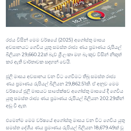
රජය විසින් මෙම වර්ෂයේ (2025) අගෝස්තු මාසය
අවසානයට ගෙවිය යුතු සමස්ත රාජ්‍ය ණය ප්‍රමාණය රුපියල්
බිලියන 29,660.22ක් බැව් ශ්‍රී ලංකා මහ බැංකුව විසින් නිකුත්
කර ඇති වාර්තාවක සඳහන් වෙයි.
ජුලි මාසය අවසානය වන විට ගෙවීමට තිබූ සමස්ත රාජ්‍ය
ණය ප්‍රමාණය රුපියල් බිලියන 29,862.51කි. ඒ අනුව මෙම
වර්ෂයේ ජුලි මාසයට සාපේක්ෂව අගෝස්තු මාසයේ දී ගෙවිය
යුතු සමස්ත රාජ්‍ය ණය ප්‍රමාණය රුපියල් බිලියන 202.29කින්
අඩු වී ඇත.
එමෙන්ම මෙම වර්ෂයේ අගෝස්තු මාසය වන විට ගෙවිය යුතු
සමස්ත දේශීය ණය ප්‍රමාණය රුපියල් බිලියන 18,679.49ක් වූ