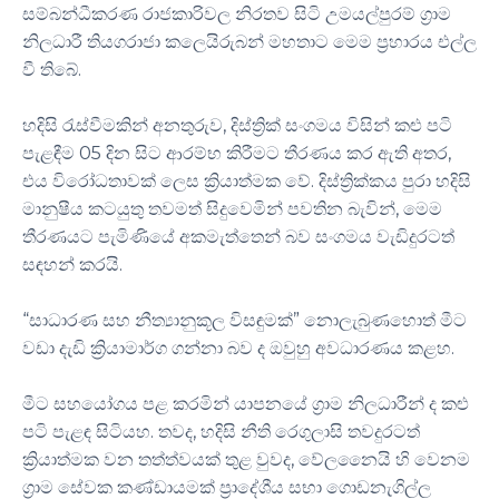
සම්බන්ධීකරණ රාජකාරිවල නිරතව සිටි උමයල්පුරම් ග්‍රාම
නිලධාරී තියගරාජා කලෙයිරුබන් මහතාට මෙම ප්‍රහාරය එල්ල
වී තිබේ.
හදිසි රැස්වීමකින් අනතුරුව, දිස්ත්‍රික් සංගමය විසින් කළු පටි
පැළඳීම 05 දින සිට ආරම්භ කිරීමට තීරණය කර ඇති අතර,
එය විරෝධතාවක් ලෙස ක්‍රියාත්මක වේ. දිස්ත්‍රික්කය පුරා හදිසි
මානුෂීය කටයුතු තවමත් සිදුවෙමින් පවතින බැවින්, මෙම
තීරණයට පැමිණියේ අකමැත්තෙන් බව සංගමය වැඩිදුරටත්
සඳහන් කරයි.
“සාධාරණ සහ නීත්‍යානුකූල විසඳුමක්” නොලැබුණහොත් මීට
වඩා දැඩි ක්‍රියාමාර්ග ගන්නා බව ද ඔවුහු අවධාරණය කළහ.
මීට සහයෝගය පළ කරමින් යාපනයේ ග්‍රාම නිලධාරීන් ද කළු
පටි පැළඳ සිටියහ. තවද, හදිසි නීති රෙගුලාසි තවදුරටත්
ක්‍රියාත්මක වන තත්ත්වයක් තුළ වුවද, වේලනෛයි හි වෙනම
ග්‍රාම සේවක කණ්ඩායමක් ප්‍රාදේශීය සභා ගොඩනැගිල්ල