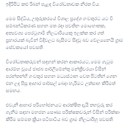
ඉදිරිපිට කළු රිබන් පැළඳ විරෝධතාවක නිරත විය.
මෙම සිද්ධිය, උතුරුකරයේ විශාල ප්‍රදේශ ගංවතුරට යට වී
සම්බන්ධීකරණ සහන මත රඳා පවතින මොහොතක,
අත්‍යවශ්‍ය පෙරටුගාමී නිලධාරියෙකු ඉලක්ක කර ගත්
ප්‍රහාරයක් බැවින් වීදිවලට ​​බැසීමට සිදුවූ බව වේලනෛයි ග්‍රාම
සේවකයෝ පවසති.
විරෝධතාකරුවන් සඳහන් කරන ආකාරයට, මෙම ගැටුම
ආරම්භ වූයේ ජාජබ පාර්ලිමේන්තු මන්ත්‍රීවරයා විසින්
පරන්තන්හි ගංවතුර සහන මධ්‍යස්ථාන වෙත පිටතින් ගෙන
එන ලද පිසූ ආහාර පාර්සල් බෙදා හැරීමට උත්සාහ කිරීමත්
සමඟය.
එවැනි ආහාර පරිභෝජනයට ආරක්ෂිත දැයි තහවුරු කර
ගැනීම සඳහා මහජන සෞඛ්‍ය පරීක්ෂකවරුන් විසින් පරීක්ෂා
කිරීම සම්මත ක්‍රියා පටිපාටිය බව ග්‍රාම නිලධාරීහු පවසති.