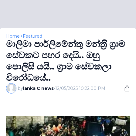
Home
Featured
මාලිමා පාර්ලිමේන්තු මන්ත‍්‍රී ග‍්‍රාම
සේවකට පහර දෙයි.. ඔහු
පොලිසි යයි.. ග‍්‍රාම සේවකලා
විරෝධයේ..
by
lanka C news
-
12/05/2025 10:22:00 PM