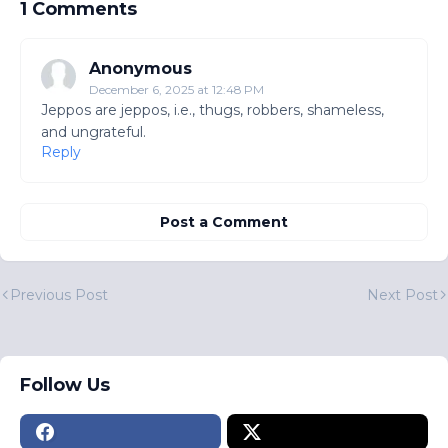
1 Comments
Anonymous
December 6, 2025 at 12:48 PM
Jeppos are jeppos, i.e., thugs, robbers, shameless,
and ungrateful.
Reply
Post a Comment
Previous Post
Next Post
Follow Us