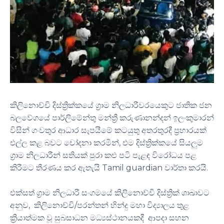
කිලිනොච්චි දිස්ත්‍රික්කයේ ග්‍රාම නිලධාරීවරයෙකුට ජාතික ජන
බලවේගයේ පාර්ලිමේන්තු මන්ත්‍රී කරුණානන්දන් ඉලංකුමාරන්
විසින් ගංවතුර ආධාර සැපයීමේ කටයුතු අතරතුරදී ප්‍රහාරයක්
එල්ල කළ බවට චෝදනා කරමින්, එම දිස්ත්‍රික්කයේ සියලුම
ග්‍රාම නිලධාරීන් සතියක් පුරා කළු පටි පැළඳ විරෝධය පළ
කිරීමට තීරණය කර ඇතැයි Tamil guardian වාර්තා කරයි.
එක්සත් ග්‍රාම නිලධාරී සංගමයේ කිලිනොච්චි දිස්ත්‍රික් ශාඛාවට
අනුව, කිලිනොච්චි/පරන්තන් හින්දු මහා විද්‍යාලය තුළ
ක්‍රියාත්මක වූ සුබසාධන මධ්‍යස්ථානයකදී ආපදා සහන