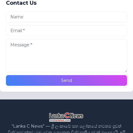
Contact Us
“Lanka C News” — ශ්‍රී ලංකාවේ සහ ලෝකයේ නවතම පුවත්
විශ්වාසවන්තව ඔබ වෙත ගෙනෙන විශ්වසනීය පුවත් මූලාශ්‍රයයි. අපි