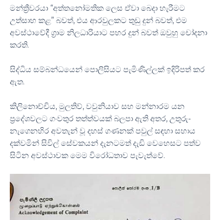
මන්ත්‍රීවරයා “අත්තනෝමතික ලෙස ඒවා බෙදා හැරීමට
උත්සාහ කළ” බවත්, එය ආරවුලකට තුඩු දුන් බවත්, එම
අවස්ථාවේදී ග්‍රාම නිලධාරියාට පහර දුන් බවත් ඔවුහු චෝදනා
කරති.
සිද්ධිය සම්බන්ධයෙන් පොලිසියට පැමිණිල්ලක් ඉදිරිපත් කර
ඇත.
කිලිනොච්චිය, මුලතිව්, වවුනියාව සහ මන්නාරම යන
ප්‍රදේශවලට ගංවතුර තත්ත්වයක් බලපා ඇති අතර, උතුරු-
නැගෙනහිර අවතැන් වූ දහස් ගණනක් පවුල් සඳහා සහාය
දක්වමින් සිවිල් සේවකයන් දැනටමත් දැඩි වෙහෙසට පත්ව
සිටින අවස්ථාවක මෙම විරෝධතාව පැවැත්වේ.