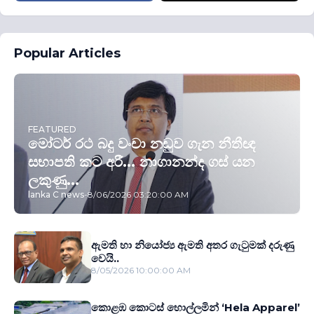
Popular Articles
FEATURED
මෝටර් රථ බදු වංචා නඩුව ගැන නීතීඥ
සභාපති කට අරී... නාගානන්ද ගස් යන
ලකුණු...
lanka C news
-
8/06/2026 03:20:00 AM
ඇමති හා නියෝජ්‍ය ඇමති අතර ගැටුමක් දරුණු
වෙයි..
8/05/2026 10:00:00 AM
කොළඹ කොටස් හොල්ලමින් ‘Hela Apparel’