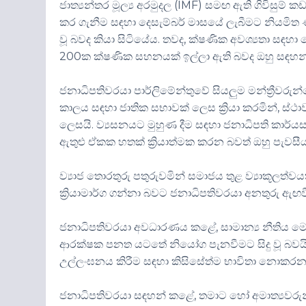
ජාත්‍යන්තර මූල්‍ය අරමුදල (IMF) සමඟ ඇති ගිවිසු
කර ගැනීම සඳහා දෙසැම්බර් මාසයේ ලැබීමට නියමිත
වූ බවද කියා සිටියේය. තවද, ක්ෂණික අවශ්‍යතා සඳහා 
200ක ක්ෂණික සහනයක් ඉල්ලා ඇති බවද ඔහු සඳහන
ජනාධිපතිවරයා පාර්ලිමේන්තුවේ සියලුම මන්ත්‍රීවරුන
කාලය සඳහා ජාතික සභාවක් ලෙස ක්‍රියා කරමින්, 
ලෙසයි. ව්‍යසනයට මුහුණ දීම සඳහා ජනාධිපති කාර්යස
ඇතුළු ඒකක හතක් ක්‍රියාත්මක කරන බවත් ඔහු පැවසීය
ව්‍යාජ තොරතුරු පතුරුවමින් සමාජය තුළ ව්‍යාකූලත්
ක්‍රියාමාර්ග ගන්නා බවට ජනාධිපතිවරයා අනතුරු ඇඟව
ජනාධිපතිවරයා අවධාරණය කළේ, සාමාන්‍ය නීතිය මෙ
ආරක්ෂක පනත යටතේ නියෝග පැනවීමට සිදු වූ බවයි. ක
උල්ලංඝනය කිරීම සඳහා කිසිසේත්ම භාවිතා නොකරන 
ජනාධිපතිවරයා සඳහන් කළේ, තමාට හෝ අමාත්‍යව