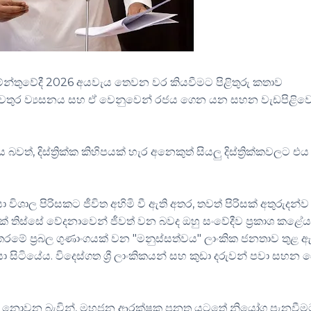
මේන්තුවේදී 2026 අයවැය තෙවන වර කියවීමට පිළිතුරු කතාව
ංවතුර ව්‍යසනය සහ ඒ වෙනුවෙන් රජය ගෙන යන සහන වැඩපිළිව
්, දිස්ත්‍රික්ක කිහිපයක් හැර අනෙකුත් සියලු දිස්ත්‍රික්කවලට එය
ාල පිරිසකට ජීවිත අහිමි වී ඇති අතර, තවත් පිරිසක් අතුරුදන්ව
ක් තිස්සේ වේදනාවෙන් ජීවත් වන බවද ඔහු සංවේදීව ප්‍රකාශ කළේය
තරමේ ප්‍රබල ගුණාංගයක් වන "මනුස්සත්වය" ලාංකික ජනතාව තුළ ඇ
ා සිටියේය. විදෙස්ගත ශ්‍රී ලාංකිකයන් සහ කුඩා දරුවන් පවා සහන 
රමාණවත් නොවන බැවින්, මහජන ආරක්ෂක පනත යටතේ නියෝග පැනවීම