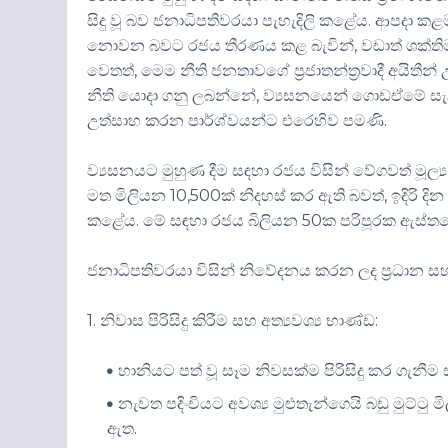
සිදු වූ බව ජනාධිපතිවරයා පැහැදිලි කළේය. ආපදා
නොවන බවට රජය තීරණය කළ බැවින්, වඩාත් ශක්ති
වෙතත්, මෙම නීති ජනතාවගේ ප්‍රජාතන්ත්‍රවාදී අයි
නීති යොදා ගනු ලබන්නේ, ව්‍යසනයෙන් ගොඩඒමේ සැල
උත්සාහ කරන පාර්ශ්වයන්ට එරෙහිව පමණි.
ව්‍යසනයට මුහුණ දීම සඳහා රජය විසින් වේගවත් මූල්‍ය 
මත මිලියන 10,500ක් නිදහස් කර ඇති බවත්, ඉදිරි දින
කළේය. මේ සඳහා රජය බිලියන 50ක පරිපූරක ඇස්තමේන
ජනාධිපතිවරයා විසින් නිවේදනය කරන ලද ප්‍රධාන
1. නිවාස පිරිසිදු කිරීම සහ අත්‍යවශ්‍ය භාණ්ඩ:
හානියට පත් වූ සෑම නිවසක්ම පිරිසිදු කර ගැනීම
නැවත පදිංචියට අවශ්‍ය මුළුතැන්ගෙයි බඩු මුට්ට
ඇත.