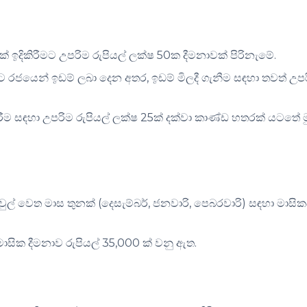
 ඉදිකිරීමට උපරිම රුපියල් ලක්ෂ 50ක දීමනාවක් පිරිනැමේ.
ට රජයෙන් ඉඩම් ලබා දෙන අතර, ඉඩම් මිලදී ගැනීම සඳහා තවත් උප
ිරීම සඳහා උපරිම රුපියල් ලක්ෂ 25ක් දක්වා කාණ්ඩ හතරක් යටතේ ම
වුල් වෙත මාස තුනක් (දෙසැම්බර්, ජනවාරි, පෙබරවාරි) සඳහා මාසි
ාසික දීමනාව රුපියල් 35,000 ක් වනු ඇත.