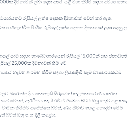
000ක දීමනාවක් ලබා දෙන අතර, යළි වගා කිරීම සඳහා අවශ්‍ය සහා
්ටයාරයකට රුපියල් ලක්ෂ දෙකක දීමනාවක් වෙන් කර ඇත.
ැවත පණගැන්වීම පිණිස රුපියල් ලක්ෂ දෙකක දීමනාවක් ලබා දෙනු ල
ාසල් යාම සඳහා භාණ්ඩාගාරයෙන් රුපියල් 15,000ක් සහ ජනාධිපත
රුපියල් 25,000ක දීමනාවක් හිමි වේ.
ව්‍යාපාර නැවත ආරම්භ කිරීම සඳහා ලියාපදිංචි සෑම ව්‍යාපාරයකටම
පනවලට ඔරොත්තු දිය නොහැකි සීරුවෙන් කළමනාකරණය කරන
ෙසේ වෙතත්, ආර්ථිකය නැගී එමින් තිබෙන බවට ඔහු සතුට පළ කළ
) වාර්තා කිරීමට අපේක්ෂිත බවත්, ණය සීමාව ඉහළ නොදමා මෙම
ි බවත් ඔහු පැහැදිලි කළේය.