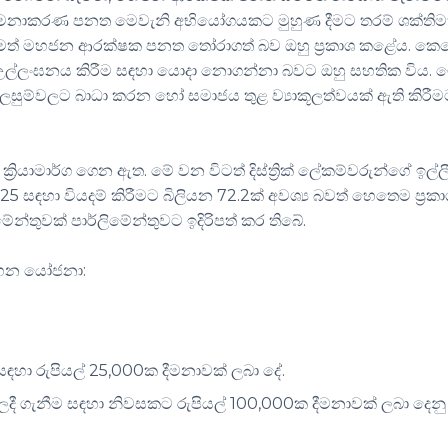
 කළමනාකරණ පනත මෙවැනි අභියෝගයකට මුහුණ දීමට තරම් ශක්තිම
මත් මහජන ආරක්ෂක පනත තෝරාගත් බව ඔහු ප්‍රකාශ කළේය. කෙ
තීන් උල්ලංඝනය කිරීම සඳහා යොදා නොගන්නා බවට ඔහු සහතික විය. 
සුම්වලට බාධා කරන හෝ සමාජය තුළ ව්‍යාකූලත්වයක් ඇති කිරීම
ක්‍රියාමාර්ග ගෙන ඇත. මේ වන විටත් දිස්ත්‍රික් ලේකම්වරුන්ගේ ඉල්ලී
 25 සඳහා වියදම් කිරීමට බිලියන 72.2ක් අවශ්‍ය බවත් හෙතෙම ප්‍රක
්තුවක් පාර්ලිමේන්තුවට ඉදිරිපත් කර තිබේ.
 සහන යෝජනා:
 සඳහා රුපියල් 25,000ක දීමනාවක් ලබා දේ.
ු මිලදී ගැනීම සඳහා නිවසකට රුපියල් 100,000ක දීමනාවක් ලබා දෙනු