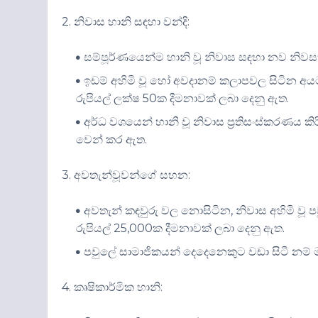
2. නිවාස හානි සඳහා වන්දි:
සම්පූර්ණයෙන්ම හානි වූ නිවාස සඳහා නව නිවසක්
ඉඩම් අහිමි වූ හෝ අවදානම් කලාපවල සිටින අය
රුපියල් ලක්ෂ 50ක දීමනාවක් ලබා දෙනු ඇත.
අර්ධ වශයෙන් හානි වූ නිවාස ප්‍රතිසංස්කරණය ක
වෙන් කර ඇත.
3. අවතැන්වූවන්ගේ සහන:
අවතැන් කඳවුරු වල නොසිටින, නිවාස අහිමි වූ ප
රුපියල් 25,000ක දීමනාවක් ලබා දෙනු ඇත.
පවුලේ සාමාජිකයන් දෙදෙනෙකුට වඩා සිටී නම් ම
4. කෘෂිකාර්මික හානි: