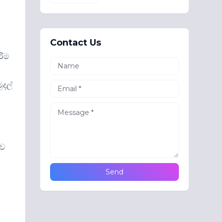
Contact Us
රිම
ුදල්
කව