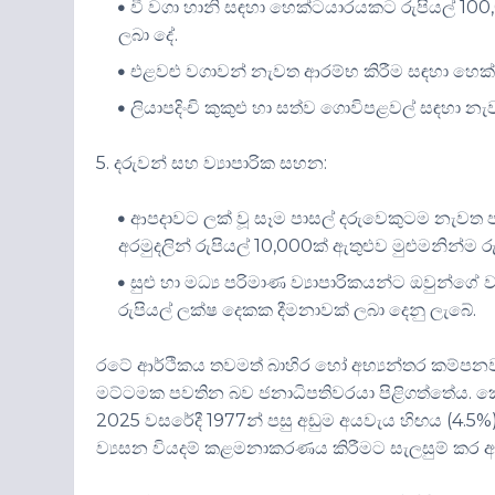
වී වගා හානි සඳහා හෙක්ටයාරයකට රුපියල් 100,
ලබා දේ.
එළවළු වගාවන් නැවත ආරම්භ කිරීම සඳහා හෙක
ලියාපදිංචි කුකුළු හා සත්ව ගොවිපළවල් සඳහා න
5. දරුවන් සහ ව්‍යාපාරික සහන:
ආපදාවට ලක් වූ සෑම පාසල් දරුවෙකුටම නැවත ප
අරමුදලින් රුපියල් 10,000ක් ඇතුළුව මුළුමනින්ම 
සුළු හා මධ්‍ය පරිමාණ ව්‍යාපාරිකයන්ට ඔවුන්ගේ 
රුපියල් ලක්ෂ දෙකක දීමනාවක් ලබා දෙනු ලැබේ.
රටේ ආර්ථිකය තවමත් බාහිර හෝ අභ්‍යන්තර කම්
මට්ටමක පවතින බව ජනාධිපතිවරයා පිළිගත්තේය. ක
2025 වසරේදී 1977න් පසු අඩුම අයවැය හිඟය (4.5%
ව්‍යසන වියදම් කළමනාකරණය කිරීමට සැලසුම් කර ඇත