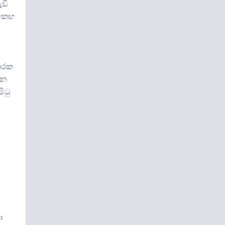
ැඩි
 එකඟ
හතරක
වන
ිටු
ා