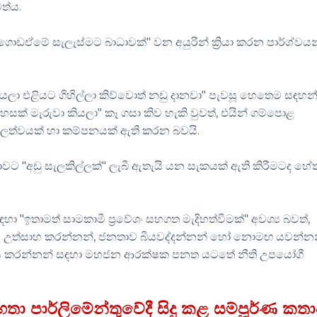
වත්ය.
ොඩඒමේ සැලැස්මට බාධාවක්" වන අයුරින් ක්‍රියා කරන පාර්ශ්වය
කියලා එළියට ගිහිල්ලා කිව්වොත් නඩු දානවා" පැවසූ හෙතෙම සඳහන
දහසක් මැරුවා කියලා" කෑ ගසා කිව හැකි වුවත්, එයින් ගම්පොළ
ාකූලත්වයක් හා කම්පනයක් ඇති කරන බවයි.
ප්‍රජාවට "අඩු සැලකිල්ලක්" ලැබී ඇතැයි යන සැකයක් ඇති කිරීමටද හේත
ඉතාමත් සාමකාමී ප්‍රවේශං සහගත මැදිහත්වීමක්" අවශ්‍ය බවත්,
න්න" උත්සාහ කරන්නන්, ජනතාව බියවද්දන්නන් හෝ නොමඟ යවන්නන
්මාණය කරන්නන් සඳහා මහජන ආරක්ෂක පනත යටතේ නීති උපයෝගී
තා පාර්ලිමේන්තුවේදී සිදු කළ සම්පූර්ණ කත