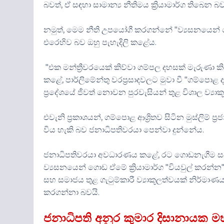
බවත්, ඒ සඳහා සාමාන්‍ය නීතිමය ක්‍රියාමාර්ග තිබෙන බ
නමුත්, මෙම නීති උපයෝගී කරගන්නේ "ව්‍යසනයෙන් ග
එරෙහිව බව ඔහු පැහැදිලි කළේය.
"එක මන්ත්‍රීවරයෙක් කිව්වා ගම්පල දහසක් මැරුණා 
කළේ, පාර්ලිමේන්තු වරප්‍රසාදවලට මුවා වී "ගම්පොළ 
ප්‍රදේශයේ ජීවත් නොවන පුරවැසියන් තුළ විශාල ව්‍ය
එවැනි ප්‍රකාශයන්, ගම්පොළ ආශ්‍රිතව සිටින මුස්ලිම් 
විය හැකි බව ජනාධිපතිවරයා පෙන්වා දුන්නේය.
ජනාධිපතිවරයා අවධාරණය කළේ, රට ගොඩනැගීම සඳහා "
ව්‍යසනයෙන් ගොඩ ඒමේ ක්‍රියාමාර්ග "වියවුල් කර
සහ සමාජය තුළ ගැටුම්කාරී ව්‍යාකූලත්වයක් නිර
කරගන්නා බවයි.
ජනාධිපති අනුර කුමාර දිසානායක මහ