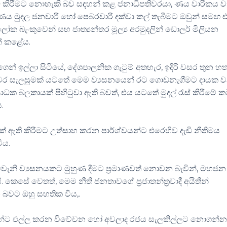
ම් කඩ කිරීමට නොහැකි බව සඳහන් කළ ජනාධිපතිවරයා, ණය වාරිකය ව
 ණය මුදල ජනවාරි හෝ පෙබරවාරි දක්වා කල් තැබීමට ඔවුන් සමඟ
ලෝක බැංකුවෙන් සහ ජාත්‍යන්තර මූල්‍ය අරමුදලින් ඩොලර් මිලියන
් කළේය.
්ගෙන් ඉල්ලා සිටියේ, දේශපාලනික ගැටුම් අතහැර, ඉදිරි වසර තුන 
ස්ථාවර සැලසුමක් යටතේ මෙම ව්‍යසනයෙන් රට ගොඩනැගීමට දායක 
ාධක බලකායක් පිහිටුවා ඇති බවත්, එය යටතේ මුදල් රැස් කිරීමේ කම
.
වයක් ඇති කිරීමට උත්සාහ කරන පාර්ශ්වයන්ට එරෙහිව දැඩි නීතිමය
ීය.
වැනි ව්‍යසනයකට මුහුණ දීමට ප්‍රමාණවත් නොවන බැවින්, මහජන
ෙසේ වෙතත්, මෙම නීති ජනතාවගේ ප්‍රජාතන්ත්‍රවාදී අයිතීන්
බවට ඔහු සහතික විය,.
රුන්ට එල්ල කරන විවේචන හෝ අවලාද රජය සැලකිල්ලට නොගන්න