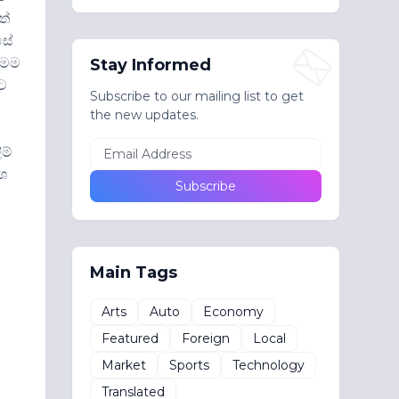
ත්
සේ
මෙම
Stay Informed
ට
Subscribe to our mailing list to get
the new updates.
ම්
ාශ
Main Tags
Arts
Auto
Economy
Featured
Foreign
Local
Market
Sports
Technology
Translated