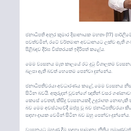
ජනාධිපති අනුර කුමාර දිසානායක මහතා (17) පාර්ලි
පවත්වමින්, රටේ වර්තමාන අවධානයට ලක්ව ඇති ග
පිළිබඳව දීර්ඝ විස්තරයක් ඉදිරිපත් කළේය.
මෙම ව්‍යසනය මෑත කාලයේ රට දුටු විශාලතම ව්‍යසනය බවත
බලපා ඇති බවත් හෙතෙම පෙන්වා දුන්නේය.
ජනාධිපතිවරයා අවධාරණය කළේ, මෙම ව්‍යසනය නිසා විශ
සිටින බවයි. අතුරුදන් වූවන්ගේ ඥාතීන් වසර ගණනාව
කෙසේ වෙතත්, කිසිදු ව්‍යසනයකදී උදුරාගත නොහැකි 
බව මෙම අවස්ථාවේදී ඔප්පු වූ බව ජනාධිපතිවරයා කිය
සඳහා දායක වෙමින් සිටින බව ඔහු පෙන්වා දුන්නේය.
ව්‍යසනයට මුහුණ දීම සඳහා සාමාන්‍ය නීතිය ප්‍