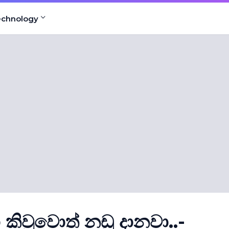
echnology
කිවුවොත් නඩු දානවා..-