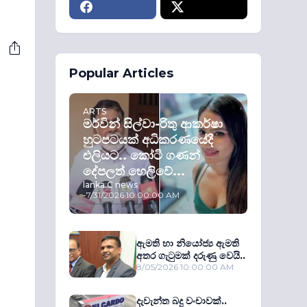
Popular Articles
ARTS
මර්වින් සිල්වා-රිතු ආකර්ෂා
හුටපටයක් අධිකරණයේදී
එලියට.. කෝටි ගණන්
දේපලත් හෙලිවේ...
lanka C news
-
7/31/2026 10:00:00 AM
ඇමති හා නියෝජ්‍ය ඇමති
අතර ගැටුමක් දරුණු වෙයි..
8/05/2026 10:00:00 AM
දැවැන්ත බදු වංචාවක්..