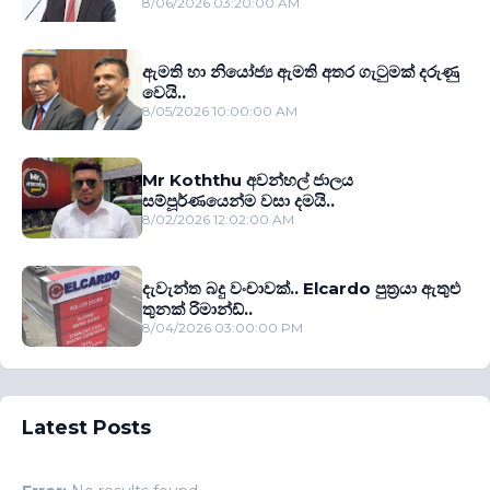
8/06/2026 03:20:00 AM
ඇමති හා නියෝජ්‍ය ඇමති අතර ගැටුමක් දරුණු
වෙයි..
8/05/2026 10:00:00 AM
Mr Koththu අවන්හල් ජාලය
සම්පූර්ණයෙන්ම වසා දමයි..
8/02/2026 12:02:00 AM
දැවැන්ත බදු වංචාවක්.. Elcardo පුත‍්‍රයා ඇතුළු
තුනක් රිමාන්ඩ්..
8/04/2026 03:00:00 PM
Latest Posts