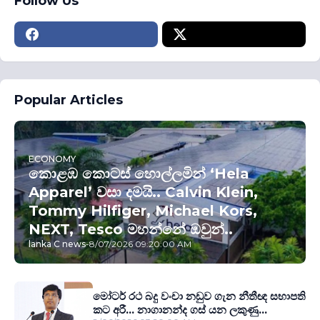
Follow Us
Popular Articles
ECONOMY
කොළඹ කොටස් හොල්ලමින් ‘Hela
Apparel’ වසා දමයි.. Calvin Klein,
Tommy Hilfiger, Michael Kors,
NEXT, Tesco මහන්නේ ඔවුන්..
lanka C news
-
8/07/2026 09:20:00 AM
මෝටර් රථ බදු වංචා නඩුව ගැන නීතීඥ සභාපති
කට අරී... නාගානන්ද ගස් යන ලකුණු...