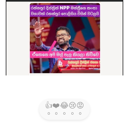
👍
❤️
😂
😢
😡
0
0
0
0
0