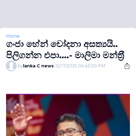
Home
ගංජා හේන් චෝදනා අසත්‍යයි..
පිලිගන්න එපා....- මාලිමා මන්ත‍්‍රී
by
lanka C news
-
12/17/2025 04:43:00 PM