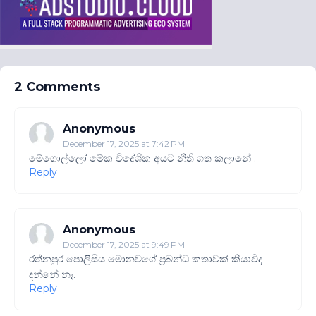
2 Comments
Anonymous
December 17, 2025 at 7:42 PM
මේගොල්ලෝ මේක විදේශික අයට නීති ගත කලානේ .
Reply
Anonymous
December 17, 2025 at 9:49 PM
රත්නපුර පොලිසිය මොනවගේ ප්‍රබන්ධ කතාවක් කියාවිද
දන්නේ නෑ.
Reply