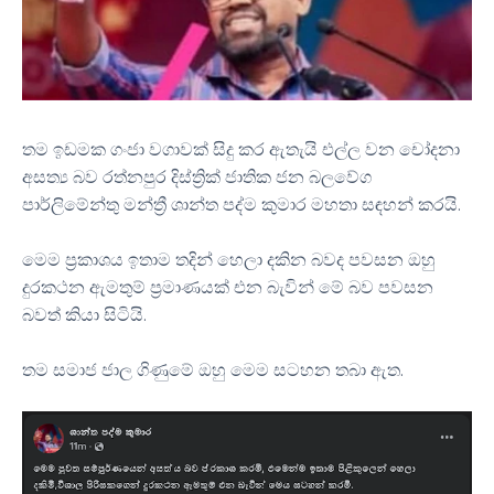
තම ඉඩමක ගංජා වගාවක් සිදු කර ඇතැයි එල්ල වන චෝදනා
අසත්‍ය බව රත්නපුර දිස්ත්‍රික් ජාතික ජන බලවේග
පාර්ලිමේන්තු මන්ත්‍රී ශාන්ත පද්ම කුමාර මහතා සඳහන් කරයි.
මෙම ප්‍රකාශය ඉතාම තදින් හෙලා දකින බවද පවසන ඔහු
දුරකථන ඇමතුම් ප්‍රමාණයක් එන බැවින් මේ බව පවසන
බවත් කියා සිටියි.
තම සමාජ ජාල ගිණුමේ ඔහු මෙම සටහන තබා ඇත.