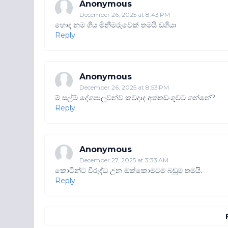
Anonymous
December 26, 2025 at 8:43 PM
හොද නම ගිය මිනීමරුවෙක් තමයි ඩගියා
Reply
Anonymous
December 26, 2025 at 8:53 PM
ම් සල්ම් දේශපාලුවන්ව කවදාද අත්තඩංගුවට ගන්නේ?
Reply
Anonymous
December 27, 2025 at 3:33 AM
කොටින්ට විරුද්ධ උන ඔක්කොමටම බඩුම තමයි.
Reply