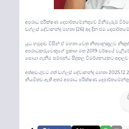
අපරාධ පරීක්ෂණ දෙපාර්තමේන්තුවේ මිනීමැරුම් විර්
ඩග්ලස් දේවානන්ද මහතා (26) අද දින එම දෙපාර්‌තම
යුධ හමුදාව විසින් ඒ මහතා වෙත නීත්‍යානුකූලව නිකු
අපරාධකරුවෙකුගේ ප්‍රකාශ මත 2019 වර්ෂයේ වැලිවේ
සොයා ගැනීම සම්බන්ධ සිදුකල විමර්ශනයකට අදාලව 
අත්අඩංගුවට ගත් ඩග්ලස් දේවානන්ද මහතා 2025.12.27
නියමිතව ඇති අතර අපරාධ පරීක්ෂණ දෙපාර්‌තමේන්තුව