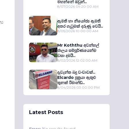
මහන්නේ ඔවුන්..
8/07/2026 09:20:00 AM
ඇමති හා නියෝජ්‍ය ඇමති
‍ය
අතර ගැටුමක් දරුණු වෙයි..
8/05/2026 10:00:00 AM
Mr Koththu අවන්හල්
ජාලය සම්පූර්ණයෙන්ම
වසා දමයි..
8/02/2026 12:02:00 AM
දැවැන්ත බදු වංචාවක්..
Elcardo පුත‍්‍රයා ඇතුළු
තුනක් රිමාන්ඩ්..
8/04/2026 03:00:00 PM
Latest Posts