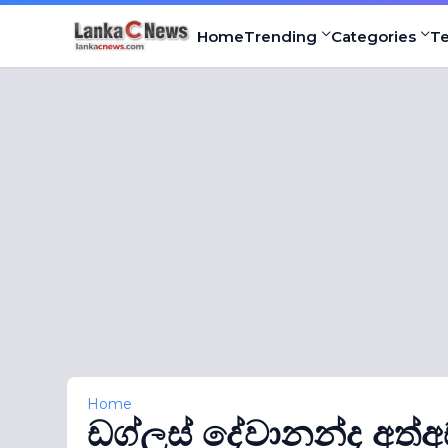
Home
Trending
Categories
T
Home
ඩග්ලස් දේවානන්ද අත්අ