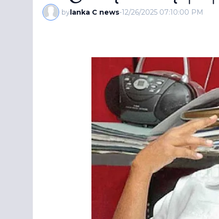
by
lanka C news
-
12/26/2025 07:10:00 PM