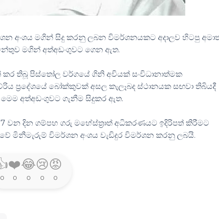
මශන අංශය මගින් සිදු කරනු ලබන විමර්ශනයකට අදාලව හිටපු අමාත්
ේන්තුව මගින් අත්අඩංගුවට ගෙන ඇත.
ත් කර තිබූ පිස්තෝල වර්ගයේ ගිනි අවියක් සංවිධානාත්මක
රිය ප්‍රදේශයේ බෝක්කුවක් අසල කැලෑබද ස්ථානයක සඟවා තිබියදී
මෙම අත්අඩංගුවට ගැනීම සිදුකර ඇත.
 වන දින ගම්පහ ගරු මහේස්ත්‍රාත් අධිකරණයට ඉදිරිපත් කිරීමට
ේ මිනීමැරුම් විමර්ශන අංශය වැඩිදුර විමර්ශන කරනු ලබයි.
👍
❤️
😂
😢
😡
0
0
0
0
0