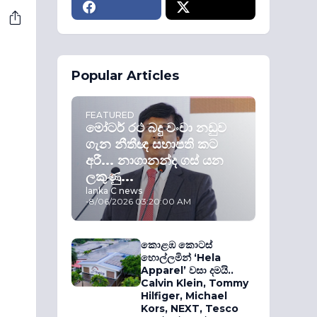
Popular Articles
FEATURED
මෝටර් රථ බදු වංචා නඩුව
ගැන නීතීඥ සභාපති කට
අරී... නාගානන්ද ගස් යන
ලකුණු...
lanka C news
-
8/06/2026 03:20:00 AM
කොළඹ කොටස්
හොල්ලමින් ‘Hela
Apparel’ වසා දමයි..
Calvin Klein, Tommy
Hilfiger, Michael
Kors, NEXT, Tesco