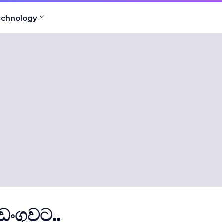
echnology
ඩංගුවට..