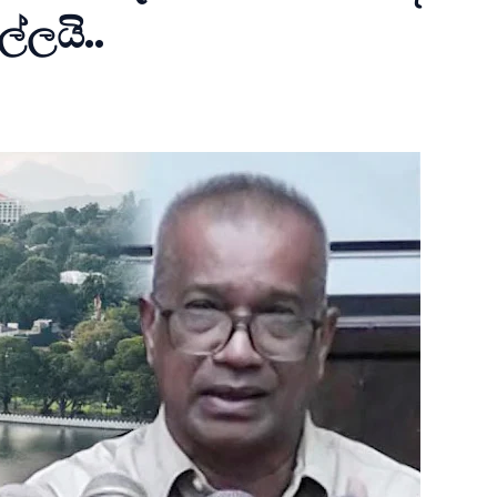
ල්ලයි..