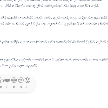
O හි නිසි නිර්දේශ නොලැබීම හේතුවෙන් බව ඔහු පෙන්වා දෙයි.
ණාත්මක තත්ත්වයකට පත්ව ඇති අතර, පහුගිය දිනවල ක්‍රියාත්ම
්, එම සංඛ්‍යාව දැන් වැඩි කර ඇතත් එය ද ප්‍රමාණවත් නොවන බවත
ලබා ගනිමු ද යන යෝජනාව පවා සාකච්ඡාවට බඳුන් වූ බව ඇමති ල
සමස්ත ප්‍රාදේශීය ලේකම් කොට්ඨාසයම වෙනත් ස්ථානයකට ගෙන යාම
ාන ටික ලබා දෙන ලෙසයි.
👍
❤️
😂
😢
😡
0
0
0
0
0