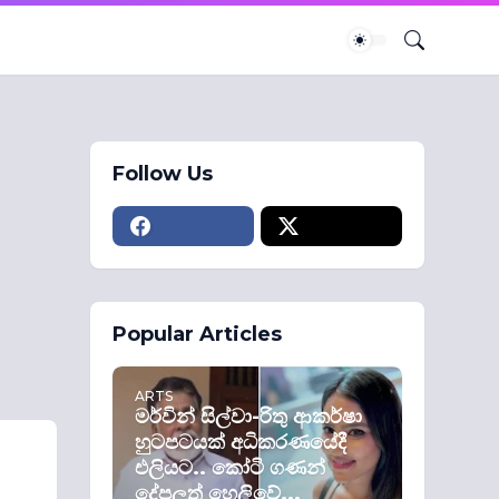
Follow Us
Popular Articles
ARTS
මර්වින් සිල්වා-රිතු ආකර්ෂා
හුටපටයක් අධිකරණයේදී
එලියට.. කෝටි ගණන්
දේපලත් හෙලිවේ...