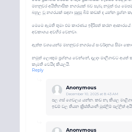
මහනුවර අයිතිහාසික නගරයක් බව සැබෑ නමුත් එය ම
බහුල වූ නගරයක් සඳහා සුදුසු බිම් කඩක් ද යන්න ප්‍රශ්න 
මෙමෙ ඇමති තුමා එම කාරණය ඉදිරිපත් කරන ආකාරයේ ඇත
අවකාශය අවහිර වෙනවා.
ඇත්ත වශයෙන්ම මහනුවර නගරයේ සංවර්දනය සිමා කොට
නමුත් ලොකුම ප්‍රශ්නය වෙන්නේ, දළදා මාලිගාවට අයත
කැමති වෙයිද කියලයි.
Reply
Anonymous
December 10, 2025 at 8:43 AM
පල ගස් ගෙවලය යන්න. කඩ නෑ කියල මාළිගා
ඉඩම් වල තියන ක්‍රිස්තියානි මුස්ලිම් පල්ලිත් අ
Anonymous