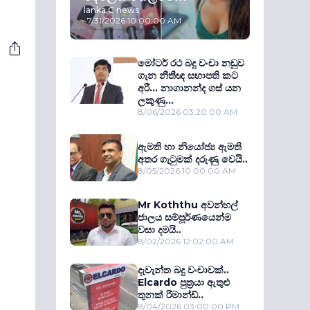
lanka C news
-
7/31/2026 10:00:00 AM
මෝටර් රථ බදු වංචා නඩුව
ගැන නීතීඥ සභාපති කට
අරී... නාගානන්ද ගස් යන
ලකුණු...
8/06/2026 03:20:00 AM
ඇමති හා නියෝජ්‍ය ඇමති
අතර ගැටුමක් දරුණු වෙයි..
8/05/2026 10:00:00 AM
Mr Koththu අවන්හල්
ජාලය සම්පූර්ණයෙන්ම
වසා දමයි..
8/02/2026 12:02:00 AM
දැවැන්ත බදු වංචාවක්..
Elcardo පුත‍්‍රයා ඇතුළු
තුනක් රිමාන්ඩ්..
8/04/2026 03:00:00 PM