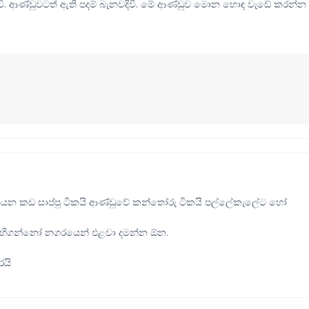
 ආණ්ඩුවටත් ඇති පදම් බැනවදිවී. මේ ආණ්ඩුව මොන හොඳ වැඩේ කරන්න
තියන කඩ සාප්පු ටිකයි ආණ්ඩුවේ කන්තෝරු ටිකයි පල්ලේකැලේට හෝ
, හිගන්නෝ නගරයෙන් එළවා දමන්න ඕන.
රයි