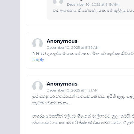
December 10, 2025 at 9:19 AM
එම ආයතනය කියන්නේ , තොපේ පල්ලිය වගේ
Anonymous
December 10, 2025 at 8:39 AM
NBRO ද නැත්නම් තොපේ අනාගමික පර හැත්තද කිව්වේ
Reply
Anonymous
December 10, 2025 at 11:21 AM
මුළු මහනුවර නගරයෙන් බාගයකටත් වඩා අයිති දළදා මාල
කැමති වෙන්නේ නෑ .
නගරය මෙතනින් එලියට ගියොත් මාලිගාවට හුලං තමයි
නියායෙන් කොහොම හරි බිස්නස් ටික බෙර ගන්න ඒ උත