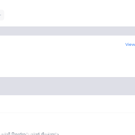
View 
් මෙහි සිතන්නට යමක් තිබෙනවා.