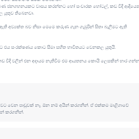
ෙපමණ ජනගහනයකට වාසය කරන්නට හෝ සංචාරක හෝටල්, කඩ විදි ආදියෙන
කල යුතුව තිබෙනවා.
ි අව්‍යක්ත බව නිසා මෙමෙ කරුණ ගැන ගැඹුරින් සිතා බැලීමට ඇති
 එය සංරක්ෂණය කොට සිමා සහිත භාවිතයට වෙනකල යුතුයි.
් කඩ වීදි වලින් එන අදායම නැතිවීම එම ආයතනය කොයි ලෙසකින් භාර ගන්
වට වෙන පාඩුවක් නෑ. ඕන නම් අයින් කරගනින්. ඒ එක්කම මාළිගාවේ
යින් කරගනින්.