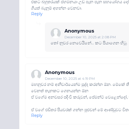
එකට බහුතරයක් ජහමනයා උඩ පැන පැන සහයෝගය දෙවි.
ගියත් බැනුම් අහන්න වෙනවා.
Reply
Anonymous
December 10, 2025 at 2:08 PM
තෝ නුවර නෙවෙයිනේ... කට පියාගෙන හිටු.
Anonymous
December 10, 2025 at 4:19 PM
මහනුවර නම් අනිවාර්යෙන්ම සුද්ද කරන්න ඕන. මේකේ 
වෙනත් තැනකට ගෙනයන්න ඕන
ඒ වගේම අනවසර පදිංචි කරුවන්, පේමන්ට් වෙළෙන්දෝ
ඒ වගේ එඩිතර පියවරක් ගන්න පුළුවන් මේ ආණ්ඩුවට විත
Reply