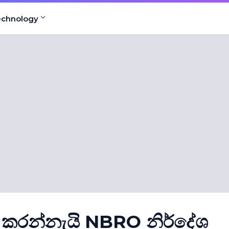
echnology
කරන්නැයි NBRO නිර්දේශ