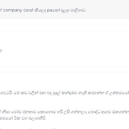
 company එකක් කියලද paකෝ දළදා මාලිගාව.
?
ිගවටයි. මේ කඩ වලින් එන බදු මුදල් කන්දරාව නැති කරගන්න ඒ උත්තමය
. ඒ නිසා මෝඩ ජනතාව කොහොම හරි උසි ගන්නලා, බෞද්ධ ආගම රැකගන්න
්තමයෝ ටික වග බලාගනිවී.