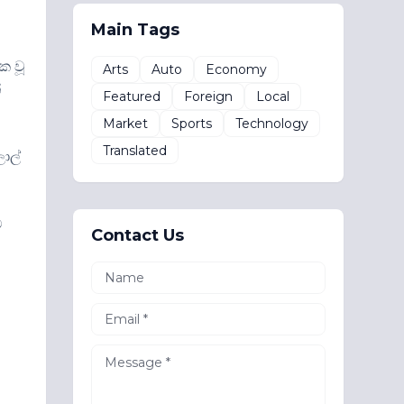
Main Tags
ක වූ
Arts
Auto
Economy
්
Featured
Foreign
Local
Market
Sports
Technology
Translated
ාල්
ට
Contact Us