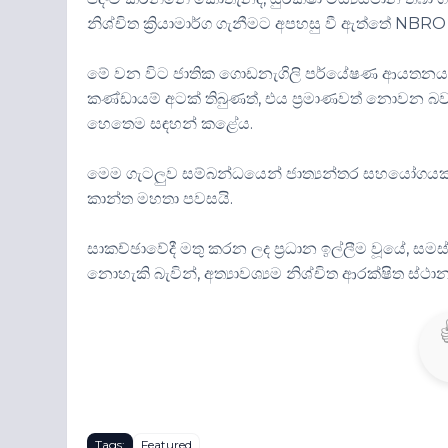
නිශ්චිත ක්‍රියාමාර්ග ගැනීමට අපහසු වී ඇත්තේ NBR
මේ වන විට ජාතික ගොඩනැගිලි පර්යේෂණ ආයතනය තීර
කණ්ඩායම් අටක් තිබුණත්, එය ප්‍රමාණවත් නොවන බවත
හෙතෙම සඳහන් කළේය.
මෙම ගැටලුව සම්බන්ධයෙන් ජාත්‍යන්තර සහයෝගයක් 
කාන්ත මහතා පවසයි.
සාකච්ඡාවේදී මතු කරන ලද ප්‍රධාන ඉල්ලීම වූයේ, 
නොහැකි බැවින්, අත්‍යාවශ්‍යම නිශ්චිත ආරක්ෂිත ස්ථ
Tags:
Featured