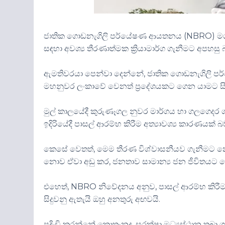
ජාතික ගොඩනැගිලි පර්යේෂණ ආයතනය (NBRO) මගින් 
සඳහා අවශ්‍ය තීරණාත්මක ක්‍රියාමාර්ග ගැනීමට අපහ
ඇමතිවරයා පෙන්වා දෙන්නේ, ජාතික ගොඩනැගිලි පර
මහනුවර ලංකාවේ වෙනත් ප්‍රදේශයකට ගෙන යාමට සිදු
මුල් කාලයේදී කුරුණෑගල නුවර මාර්ගය හා ගලගෙදර ගැට
ඉදිරියේදී පාසල් ආරම්භ කිරීම අත්‍යාවශ්‍ය කාරණයක්
කෙසේ වෙතත්, මෙම තීරණ විශ්වාසනීයව ගැනීමට නොහැ
නොව ඒවා අඩු කර, ජනතාව සාමාන්‍ය ජන ජීවිතයට 
එහෙත්, NBRO නිවේදනය අනුව, පාසල් ආරම්භ කිර
සිදුවනු ඇතැයි ඔහු අනතුරු අඟවයි.
පදිංචි කරන්නේ කොතැනද, සුරක්ෂා මධ්‍යස්ථාන තබා