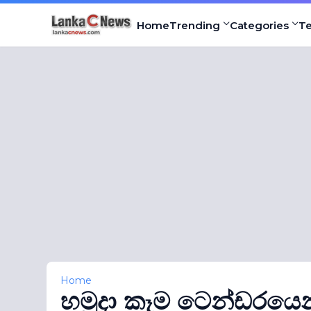
Home
Trending
Categories
T
Home
හමුදා කෑම ටෙන්ඩරයෙන