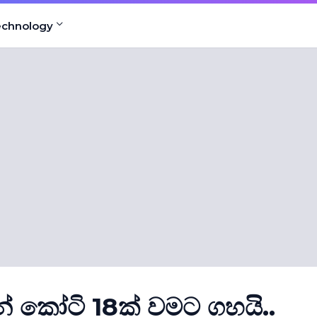
echnology
් කෝටි 18ක් වමට ගහයි..