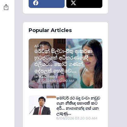
Popular Articles
ARTS
මර්වින් සිල්වා-රිතු ආකර්ෂා
හුටපටයක් අධිකරණයේදී
එලියට.. කෝටි ගණන්
දේපලත් හෙලිවේ...
lanka C news
-
7/31/2026 10:00:00 AM
මෝටර් රථ බදු වංචා නඩුව
ගැන නීතීඥ සභාපති කට
අරී... නාගානන්ද ගස් යන
ලකුණු...
8/06/2026 03:20:00 AM