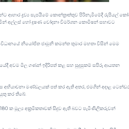
ආහාර ද්‍රව්‍ය සැපයීමේ කොන්ත්‍රාත්තුව පිරිනැමීමේදී රුපියල් කෝ
කරමින් අල්ලස් හෝ දූෂණ චෝදනා විමර්ශන කොමිෂන් සභාවට
සංවිධානයේ නියෝජිත ජාමුනි කමන්ත තුමාර මහතා විසින් මෙම
යේදී අවම මිල ගණන් ඉදිරිපත් කළ සහ සුදුසුකම් සපිරූ ආයතන
ස අභියාචනා මණ්ඩලයක් පත් කර ඇති අතර, එමගින් අදාළ ටෙන්ඩ
ුතු කර තිබේ.
 180 ක මූල්‍ය අක්‍රමිකතාවක් සිදුව ඇති බවට පැමිණිලිකරුවන්