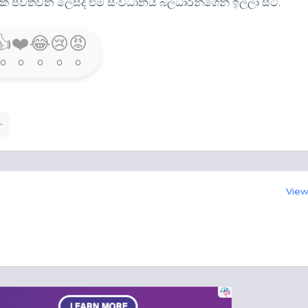
ක් පවත්වන ලෙසද එම සංවිධානය බලධාරීන්ගෙන් ඉල්ලා සිටී.
👍
❤️
😂
😢
😡
0
0
0
0
0
View 