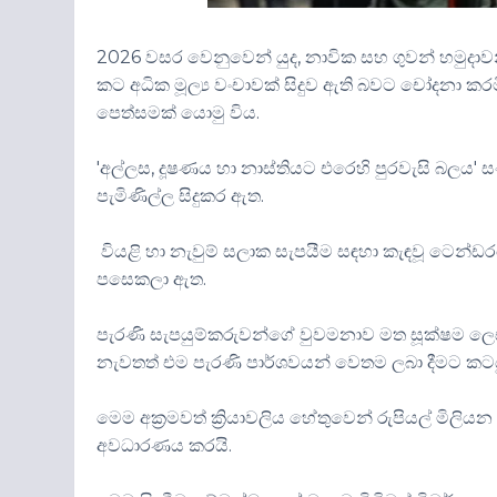
2026 වසර වෙනුවෙන් යුද, නාවික සහ ගුවන් හමුදාවන්ට 
කට අධික මූල්‍ය වංචාවක් සිදුව ඇති බවට චෝදනා 
පෙත්සමක් යොමු විය.
'අල්ලස, දූෂණය හා නාස්තියට එරෙහි පුරවැසි බලය' 
පැමිණිල්ල සිදුකර ඇත.
වියළි හා නැවුම් සලාක සැපයීම සඳහා කැඳවූ ටෙන්ඩර
පසෙකලා ඇත.
පැරණි සැපයුම්කරුවන්ගේ වුවමනාව මත සූක්ෂම ලෙ
නැවතත් එම පැරණි පාර්ශවයන් වෙතම ලබා දීමට කටය
මෙම අක්‍රමවත් ක්‍රියාවලිය හේතුවෙන් රුපියල් මිලියන
අවධාරණය කරයි.