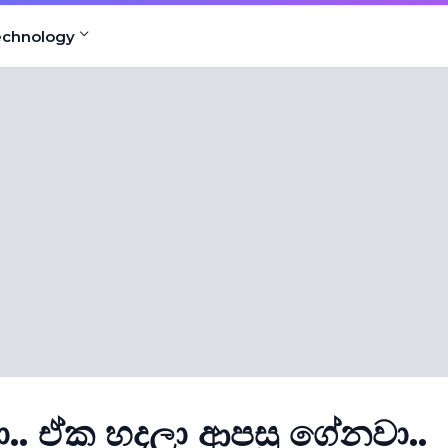
echnology
.. ඒක හදලා ආපසු ගේනවා..