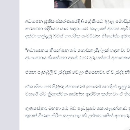
අධ්‍යාපන ප්‍රතිසංස්කරණයේදී 6 ශ්‍රේණියට අදාළ මොඩි
කරගෙන ඉදිරියට යාම සඳහා යම් කාලයක් අවශ්‍ය බැවින් 
දක්වා කල්දැමූ බවත් නාගරික සංවර්ධන නියෝජ්‍ය අම
"අධ්‍යාපනය කියන්නෙ මේ ගොඩනැගිල්ලක් හදනවා 
අධ්‍යාපනය කියන්නෙ අපේ රටේ දරුවන්ගේ අනාගතය. 
එතන පැහැදිලි වැරැද්දක් වෙලා තියෙනවා. ඒ වැරැද්ද
ඒක නිසා මේ පිළිබඳ ජනතාවත් ඉතාමත් හොඳින් දැනුව
වසරේ සිට ක්‍රියාත්මක කරන්න ආරම්භ කරනවා. ඒ නිස
ගුණසේකර මහතා මේ බව පැවසුවේ කොළොන්නාව ප්‍රදේ
තුනක් විවෘත කිරීම සඳහා පැවති උත්සවයකින් අනතුරුව