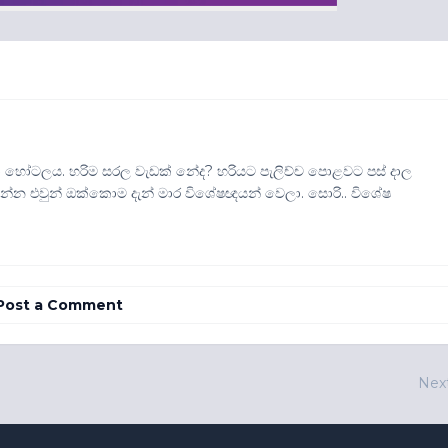
රිලා හෝටලය. හරිම සරල වැඩක් නේද? හරියට පැලිච්ච පොළවට පස් දාල
න එවුන් ඔක්කොම දැන් මාර විශේෂඥයන් වෙලා. සොරි.. විශේෂ
Post a Comment
Nex