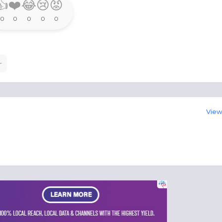
👍
❤️
😂
😢
😡
0
0
0
0
0
View 