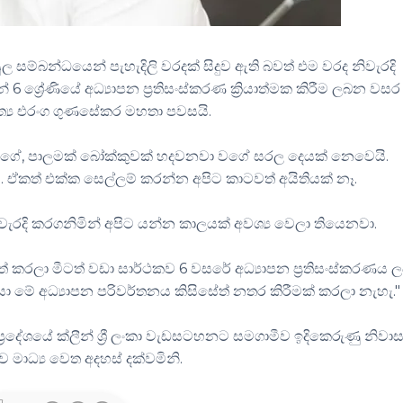
යුල සම්බන්ධයෙන් පැහැදිලි වරදක් සිදුව ඇති බවත් එම වරද නිවැරදි
6 ශ්‍රේණියේ අධ්‍යාපන ප්‍රතිසංස්කරණ ක්‍රියාත්මක කිරීම ලබන වසර
ාත්‍ය එරංග ගුණසේකර මහතා පවසයි.
වගේ, පාලමක් බෝක්කුවක් හදවනවා වගේ සරල දෙයක් නෙවෙයි.
ඒකත් එක්ක සෙල්ලම් කරන්න අපිට කාටවත් අයිතියක් නෑ.
 නිවැරදි කරගනිමින් අපිට යන්න කාලයක් අවශ්‍ය වෙලා තියෙනවා.
ත් කරලා මීටත් වඩා සාර්ථකව 6 වසරේ අධ්‍යාපන ප්‍රතිසංස්කරණය
ා මේ අධ්‍යාපන පරිවර්තනය කිසිසේත් නතර කිරීමක් කරලා නැහැ."
ශයේ ක්ලීන් ශ්‍රී ලංකා වැඩසටහනට සමගාමීව ඉදිකෙරුණු නිවා
 මාධ්‍ය වෙත අදහස් දක්වමිනි.