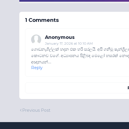
1 Comments
Anonymous
January 17, 2026 at 10:10 AM
ගොඩනැගිල්ලක් හදන එක හරි සරලයි. අපි ගනිමු ෂැන්ග්‍
කොටනව වගේ. අධ්‍යාපනය පිළිබඳ මෙළෝ හසරක් නොදන්
අඥානයන්....
Reply
Previous Post