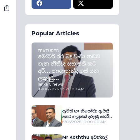
Popular Articles
FEATURED
මෝටර් රථ බදු වංචා නඩුව
ගැන නීතීඥ සභාපති කට
අරී... නාගානන්ද ගස් යන
ලකුණු...
lanka C news
-
8/06/2026 03:20:00 AM
ඇමති හා නියෝජ්‍ය ඇමති
අතර ගැටුමක් දරුණු වෙයි..
8/05/2026 10:00:00 AM
Mr Koththu අවන්හල්